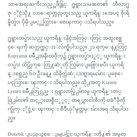
သာအေရးႀကီးသည့္အခ်ိန္တြင္ ႐ုရွားသမၼတ၏ ဘီလာ႐ု
ဇ္ႏိုင္ငံသို႔ လာေရာက္လည္ပတ္မႈသည္ ယူကရိန္းအေပၚ စိုးရိ
မ္စိတ္မ်ား ပိုမိုျမင့္တက္သြားေစေၾကာင္းသိရပါသည္။
႐ုရွားတပ္မ်ားသည္ ယူကရိန္းနိုင္ငံအတြင္းတြင္ အထူးစစ္ဆ
င္ေရးကို ဆက္လက္ဆင္ႏႊဲလ်က္ရွိပါသည္။ ၂၁ ရက္ေန႔တြင္
Kupyansk ၿမိဳ႕အနီးတဝိုက္၌ ႐ုရွားတပ္မ်ားႏွင့္ ယူကရိန္း
တပ္မ်ား ထိပ္တိုက္ေတြ႔ဆံုတို က္ပြဲမ်ားျဖစ္ပြားၿပီး ယူကရိ
န္းစစ္သည္ ၆၀ ဦးခန္႔ ထိခိုက္က်ဆံုးဒဏ္ရာရမႈမ်ား ျဖစ္ေ
ပၚသြားေၾကာင္း သိရပါသည္။ ထို႕အတူ Krasniy
Lymen ၿမိဳ႕တြင္လည္း ရုရွားတပ္ဖြဲ႕မ်ားမွ ယူကရိန္းတပ္
ဖြဲ႕မ်ား၏ တင့္ကားတစ္စီးႏွွင့္ ထရပ္ကားငါးစီးကို ၿခံဳခိုတို
က္ခိုက္ႏိုင္ခဲ့ေၾကာင္း ဗီဒီိယုိမွတ္တမ္းမ်ားအရ သိရပါသ
ည္။
Donetsk ျပည္နယ္စစ္ေျမျပင္တြင္ ယူကရိန္းတို႔၏ အမွတ္