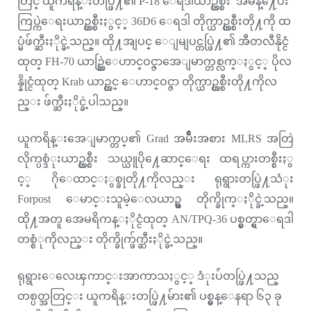
တြင္ ယူကရိန္းတပ္ဖြဲ႔၏ P-18 ေရဒါယာဥ္တစ္စီး အမိန္႔ေပး
ကြပ္ကဲေရးယာဥ္တစ္စီးႏွင့္ 36D6 ေရဒါ တိုက္ယာဥ္တစ္စီးတို႔ကို ထ
ပ္မံဖ်က္ဆီးႏိုင္ခဲ့သည္။ ထို႔အျပင္ ေျမျပင္တပ္ဖြဲ႔၏ အီတလီနိုင္ငံ
ထုတ္ FH-70 ယာဥ္ဆြဲေဟာင္ဝင္ဇာအေျမာက္တစ္လက္ႏွင့္ ပိုလ
န္နိုင္ငံထုတ္ Krab ယာဥ္တင္ ေဟာင္ဝင္ဇာ တိုက္ယာဥ္တစ္စီးတို႔ကိုလ
ည္း ဖ်က္ဆီးႏိုင္ခဲ့ပါသည္။
ယူကရိန္းအေျမာက္တပ္၏ Grad အမ်ိဳးအစား MLRS အတြဲ
လိုက္ပစ္ဒံုးယာဥ္တစ္စီး သယ္ယူပို႔ေဆာင္ေရး ထရပ္ကားတစ္စီးႏွ
င့္ ဂိုေထာင္ႏွစ္ခုတို႔ကိုလည္း ရုရွားတပ္ဖြဲ႔သံုး
Forpost ေမာင္းသူမဲ့ေလယာဥ္မွ တိုက္ခိုက္ႏိုင္ခဲ့သည္။
ထို႔အတူ အေမရိကန္ႏိုင္ငံထုတ္ AN/TPQ-36 ပစ္မွတ္ရွာေရဒါ
တစ္စံုကိုလည္း တိုက္ခိုက္ဖ်က္ဆီးႏိုင္ခဲ့သည္။
ရုရွားေလေၾကာင္းအာကာသႏွင့္ ဒံုးပ်ံတပ္ဖြဲ႔သည္
တစ္ပတ္အတြင္း ယူကရိန္းတပ္ဖြဲ႔မ်ား၏ ပစ္မွန္ေနရာ ၆၃ ခု