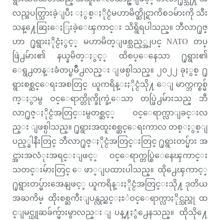
လည္အပတ္သြားခဲ့ျပီး ႏွစ္ႏိုင္ငံမဟာမိတ္ဆိုင္ရာကိစၥမ်ားကို သီး
သန္႔ေဆြးေႏြးခဲ့ေၾကာင္း သိရွိရပါသည္။ ဘီလာ႐ုဇ္
ဟာ ႐ုရွားႏိုင္ငံႏွင့္ မဟာမိတ္ျဖစ္သည့္အျပင္ NATO တပ္
ဖြဲ႕မ်ား၏ နယ္နမိတ္ႏွင့္ ထိစပ္ေနေသာ ႐ုရွား၏
ေရွ႕တန္းခံတပ္ၿမိဳ႕လည္း ျဖစ္ပါသည္။ ၂၀၂၂ ခုႏွစ္ ႐ု
ရွားစစ္ဆင္ေရးအစတြင္ ယူကရိန္းႏိုင္ငံသို႔ ေျမာက္ဘက္စစ္မ်
က္ႏွာမွ ဝင္ေရာက္တိုက္ခိုက္ခဲ့ေသာ တပ္ဖြဲ႕မ်ားသည္ ဘီ
လာ႐ုဇ္ႏိုင္ငံအတြင္းမွတစ္ဆင့္ ဝင္ေရာက္လာျခင္းလ
ည္း ျဖစ္ပါသည္။ ႐ုရွားအထူးစစ္ဆင္ေရးကာလ တစ္ႏွစ္ျ
ပည့္ခါနီးတြင္ ဘီလာ႐ုဇ္ႏိုင္ငံအတြင္းတြင္ ႐ုရွားတပ္မ်ား အ
င္အားအလံုးအရင္းျဖင့္ ဝင္ေရာက္တပ္စြဲေနေၾကာင္း
သတင္းမ်ားတြင္ ေဖာ္ျပထားပါသည္။ ထို႕ေၾကာင့္
႐ုရွားတပ္မ်ားအေနျဖင့္ ယူကရိန္းႏိုင္ငံအတြင္းသို႔ ဒုတိယ
အႀကိမ္ ထိုးစစ္ႀကီးျပန္လည္ဆင္ႏႊဲဝင္ေရာက္လာႏိုင္သည္ဟု ထ
င္ျမင္ယူဆခ်က္မ်ားမွာလည္း ျပန္႔ႏွံ႕ေနသည္။ ထိုသို႔ေ