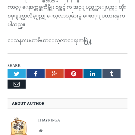
ကာင့္ ေနာက္တစ္ႀကိမ္ထိုး စစ္ဆင္ပါက အင္ျပည့္အားျပည့္ ထိုး
စစ္ျဖစ္လာလိမ့္မည္ဟု ေလ့လာသူမ်ားမွ ေဖာ္ျပထားၾက
ပါသည္။
ေသနဂၤမဟာဗ်ဴဟာေလ့လာေရးအဖြဲ႔
SHARE.
Twitter
Facebook
Google+
Pinterest
LinkedIn
Tumblr
Email
ABOUT AUTHOR
THAYNINGA
Website