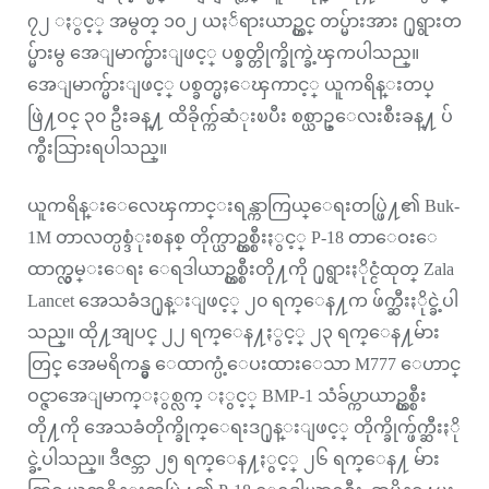
၇၂ ႏွင့္ အမွတ္ ၁၀၂ ယႏၲရားယာဥ္တင္ တပ္မ်ားအား ႐ုရွားတ
ပ္မ်ားမွ အေျမာက္မ်ားျဖင့္ ပစ္ခတ္တိုက္ခိုက္ခဲ့ၾကပါသည္။
အေျမာက္မ်ားျဖင့္ ပစ္ခတ္မႈေၾကာင့္ ယူကရိန္းတပ္
ဖြဲ႔ဝင္ ၃၀ ဦးခန္႔ ထိခိုက္က်ဆံုးၿပီး စစ္ယာဥ္ေလးစီးခန္႔ ပ်
က္စီးသြားရပါသည္။
ယူကရိန္းေလေၾကာင္းရန္ကာကြယ္ေရးတပ္ဖြဲ႔၏ Buk-
1M တာလတ္ပစ္ဒံုးစနစ္ တိုက္ယာဥ္တစ္စီးႏွင့္ P-18 တာေဝးေ
ထာက္လွမ္းေရး ေရဒါယာဥ္တစ္စီးတို႔ကို ႐ုရွားႏိုင္ငံထုတ္ Zala
Lancet အေသခံဒ႐ုန္းျဖင့္ ၂၀ ရက္ေန႔က ဖ်က္ဆီးႏိုင္ခဲ့ပါ
သည္။ ထို႔အျပင္ ၂၂ ရက္ေန႔ႏွင့္ ၂၃ ရက္ေန႔မ်ား
တြင္ အေမရိကန္မွ ေထာက္ပံ့ေပးထားေသာ M777 ေဟာင္
ဝင္ဇာအေျမာက္ႏွစ္လက္ ႏွင့္ BMP-1 သံခ်ပ္ကာယာဥ္တစ္စီး
တို႔ကို အေသခံတိုက္ခိုက္ေရးဒ႐ုန္းျဖင့္ တိုက္ခိုက္ဖ်က္ဆီးႏို
င္ခဲ့ပါသည္။ ဒီဇင္ဘာ ၂၅ ရက္ေန႔ႏွင့္ ၂၆ ရက္ေန႔ မ်ား