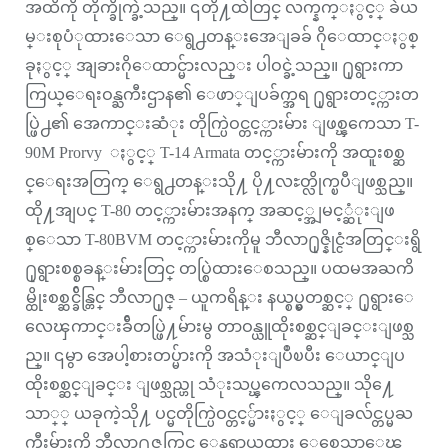
အထိကို တိုက္ခိုက္ခဲ့သည္။ ၎တို႔ထဲတြင္ လက္နက္ႏွင့္ ခဲယ
မ္းစုပံုထားေသာ ေရွ႕တန္းအေျခခ် ဂိုေထာင္ႏွစ္
ခုႏွင့္ အျခားဂိုေထာင္မ်ားလည္း ပါဝင္ခဲ့သည္။ ႐ုရွားကာ
ကြယ္ေရးဝန္ႀကီးဌာန၏ ေဖာ္ျပခ်က္အရ ႐ုရွားတင့္ကားတ
ပ္ဖြဲ႕၏ အေကာင္းဆံုး တိုက္ပြဲဝင္တင့္ကားမ်ား ျဖစ္ၾကေသာ T-
90M Prorvy ႏွင့္ T-14 Armata တင့္ကားမ်ားကို အထူးစစ္ဆ
င္ေရးအတြက္ ေရွ႕တန္းသို႔ ပို႔လႊတ္လိုက္ၿပီျဖစ္သည္။
ထို႔အျပင္ T-80 တင့္ကားမ်ားအနက္ အဆင့္အျမင့္ဆံုးျဖ
စ္ေသာ T-80BVM တင့္ကားမ်ားကိုမူ ဘီလာ႐ုဇ္နိုင္ငံအတြင္းရွိ
႐ုရွားစစ္စခန္းမ်ားတြင္ တပ္စြဲထားေစသည္။ ပထမအႀကိ
မ္ထိုးစစ္ဆင္ခ်ိန္တြင္ ဘီလာ႐ုဇ္ – ယူကရိန္း နယ္စပ္မွတစ္ဆင့္ ႐ုရွားေ
လေၾကာင္းခ်ီတပ္ဖြဲ႔မ်ားမွ တာဝန္ယူထိုးစစ္ဆင္ျခင္းျဖစ္သ
ည္။ ၎မွာ အေပါ့စားတပ္မ်ားကို အသံုးျပဳၿပီး ေယာင္ျပ
ထိုးစစ္ဆင္ျခင္း ျဖစ္သည္ဟု သံုးသပ္ၾကေလသည္။ သို႔ေ
သာ္္ ယခုကဲ့သို႔ ပင္မတိုက္ပြဲဝင္တင့္မ်ားႏွင့္ ေျခလ်င္တပ္မႀ
ကီးမ်ားကို ဘီလာ႐ုဇ္ဘက္တြင္ ေနရာယူထား ေစေသာေၾ