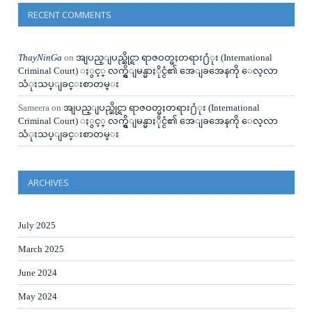
RECENT COMMENTS
ThayNinGa
on
အျပည္ျပည္ဆိုင္ရာ ရာဇဝတ္မႈတရား႐ံုး (International
Criminal Court) ႏွင့္ လက္ရွိျမန္မာႏိုင္ငံ၏ အေျခအေနကို ေလ့လာ
သံုးသပ္ျခင္းစာတမ္း
Sameera
on
အျပည္ျပည္ဆိုင္ရာ ရာဇဝတ္မႈတရား႐ံုး (International
Criminal Court) ႏွင့္ လက္ရွိျမန္မာႏိုင္ငံ၏ အေျခအေနကို ေလ့လာ
သံုးသပ္ျခင္းစာတမ္း
ARCHIVES
July 2025
March 2025
June 2024
May 2024