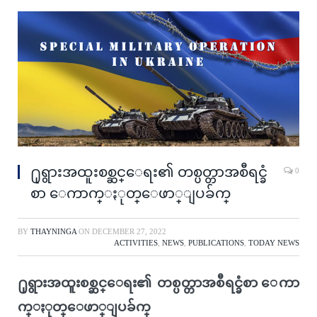
႐ုရွားအထူးစစ္ဆင္ေရး၏ တစ္ပတ္တာအစီရင္ခံ
0
စာ ေကာက္ႏုတ္ေဖာ္ျပခ်က္
BY
THAYNINGA
ON
DECEMBER 27, 2022
ACTIVITIES
,
NEWS
,
PUBLICATIONS
,
TODAY NEWS
႐ုရွားအထူးစစ္ဆင္ေရး၏ တစ္ပတ္တာအစီရင္ခံစာ ေကာ
က္ႏုတ္ေဖာ္ျပခ်က္