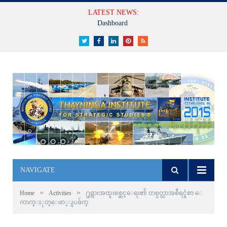
LATEST NEWS:
Dashboard
Twitter
Facebook
LinkedIn
Pinterest
RSS
NAVIGATE
»
»
Home
Activities
႐ုရွားအထူးစစ္ဆင္ေရး၏ တစ္ပတ္တာအစီရင္ခံစာ ေ
ကာက္ႏုတ္ေဖာ္ျပခ်က္