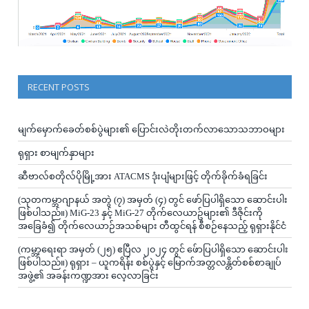
RECENT POSTS
မျက်မှောက်ခေတ်စစ်ပွဲများ၏ ပြောင်းလဲတိုးတက်လာသောသဘာဝများ
ရုရှား စာမျက်နှာများ
ဆီဗာလ်စတိုလ်ပိုမြို့အား ATACMS ဒုံးပျံများဖြင့် တိုက်ခိုက်ခံရခြင်း
(သုတကမ္ဘာဂျာနယ် အတွဲ (၇) အမှတ် (၄) တွင် ဖော်ပြပါရှိသော ဆောင်းပါး
ဖြစ်ပါသည်။) MiG-23 နှင့် MiG-27 တိုက်လေယာဥ်များ၏ ဒီဇိုင်းကို
အခြေခံ၍ တိုက်လေယာဉ်အသစ်များ တီထွင်ရန် စီစဉ်နေသည့် ရုရှားနိုင်ငံ
(ကမ္ဘာ့ရေးရာ အမှတ် (၂၅) ဧပြီလ ၂၀၂၄ တွင် ဖ်ောပြပါရှိသော ဆောင်းပါး
ဖြစ်ပါသည်။) ရုရှား – ယူကရိန်း စစ်ပွဲနှင့် မြောက်အတ္တလန္တိတ်စစ်စာချုပ်
အဖွဲ့၏ အခန်းကဏ္ဍအား လေ့လာခြင်း