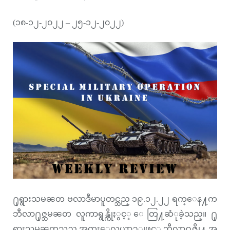
(၁၈-၁၂-၂၀၂၂ – ၂၅-၁၂-၂၀၂၂)
႐ုရွားသမၼတ ဗလာဒီမာပူတင္သည္ ၁၉.၁၂.၂၂ ရက္ေန႔က
ဘီလာ႐ုဇ္သမၼတ လူကာရွန္ကိုႏွင့္ ေတြ႔ဆံုခဲ့သည္။ ႐ု
ရွားသမၼတသည္ အထူးေလယာဥ္ျဖင့္ ဘီလာ႐ုဇ္သို႔ အ