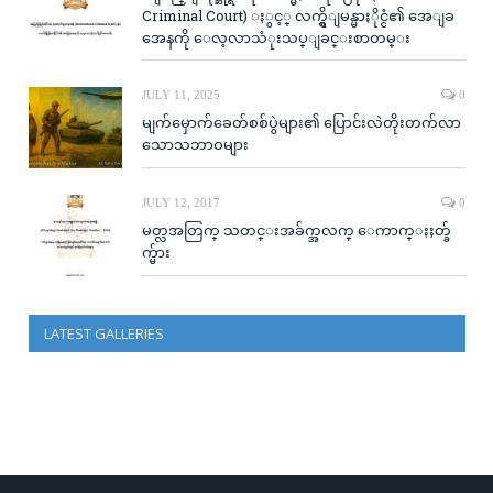
Criminal Court) ႏွင့္ လက္ရွိျမန္မာႏိုင္ငံ၏ အေျခ
အေနကို ေလ့လာသံုးသပ္ျခင္းစာတမ္း
JULY 11, 2025
0
မျက်မှောက်ခေတ်စစ်ပွဲများ၏ ပြောင်းလဲတိုးတက်လာ
သောသဘာဝများ
JULY 12, 2017
0
မတ္လအတြက္ သတင္းအခ်က္အလက္ ေကာက္ႏႈတ္ခ်
က္မ်ား
LATEST GALLERIES