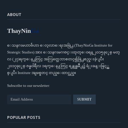
ABOUT
ThayNin
Ga
ေသနဂၤမဟာဗ်ဴဟာ ေလ့လာေရးအဖြဲ႕ (ThayNinGa Institute for
Strategic Studies) အား ေသနဂၤမဂၢဇင္းထုတ္ေ၀ရန္ ၂၀၁၅ခုႏွစ္ မတ္
လ (၂၇)ရက္ေန႕တြင္ အလြတ္သေဘာစတင္၍ဖြဲ႕စည္းခဲ့ျပီး
၂၀၁၇ခုႏွစ္ ဇန္န၀ါရီလ ၁ရက္ေန႔တြင္ ရန္ကုန္ၿမိဳ႕၌ ရံုးခန္းဖြင့္လွ
စ္ျပီး Institute အျဖစ္စတင္ တည္ေထာင္သည္။
Subscribe to our newsletter:
POPULAR POSTS