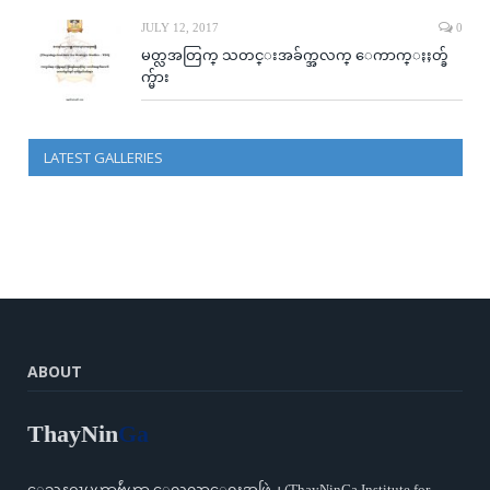
JULY 12, 2017
0
မတ္လအတြက္ သတင္းအခ်က္အလက္ ေကာက္ႏႈတ္ခ်
က္မ်ား
LATEST GALLERIES
ABOUT
ThayNin
Ga
ေသနဂၤမဟာဗ်ဴဟာ ေလ့လာေရးအဖြဲ႕ (ThayNinGa Institute for