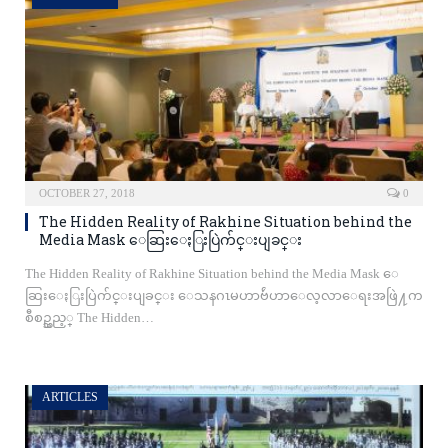
OCTOBER 27, 2018
0
The Hidden Reality of Rakhine Situation behind the
Media Mask ေဆြးေႏြးပြဲက်င္းပျခင္း
The Hidden Reality of Rakhine Situation behind the Media Mask ေ
ဆြးေႏြးပြဲက်င္းပျခင္း ေသနဂၤမဟာဗ်ဴဟာေလ့လာေရးအဖြဲ႔က
စီစဥ္သည့္ The Hidden…
ARTICLES