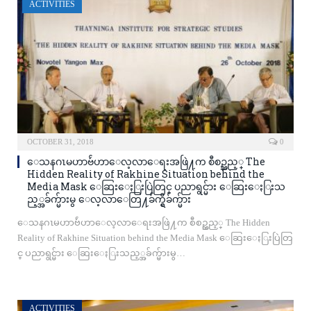
ACTIVITIES
OCTOBER 31, 2018
0
ေသနဂၤမဟာဗ်ဴဟာေလ့လာေရးအဖြဲ႔က စီစဥ္သည့္ The
Hidden Reality of Rakhine Situation behind the
Media Mask ေဆြးေႏြးပြဲတြင္ ပညာရွင္မ်ား ေဆြးေႏြးသ
ည့္အခ်က္မ်ားမွ ေလ့လာေတြ႔ခ်က္ရွိခ်က္မ်ား
ေသနဂၤမဟာဗ်ဴဟာေလ့လာေရးအဖြဲ႔က စီစဥ္သည့္ The Hidden
Reality of Rakhine Situation behind the Media Mask ေဆြးေႏြးပြဲတြ
င္ ပညာရွင္မ်ား ေဆြးေႏြးသည့္အခ်က္မ်ားမွ…
ACTIVITIES