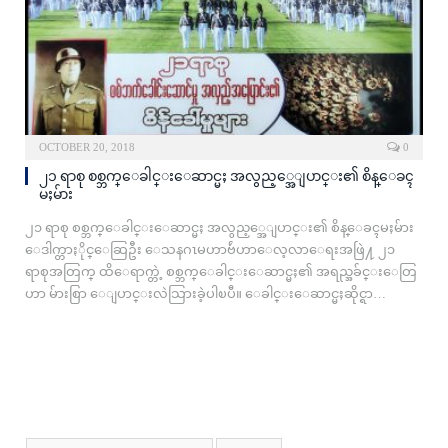
OCTOBER 20, 2018
0
၂၁ ရာစု စစ္ဘက္ေခါင္းေဆာင္မႈ အလွည့္အေျပာင္း၏ စိန္ေခၚ
မႈမ်ား
၂၁ ရာစု စစ္ဘက္ေခါင္းေဆာင္မႈ အလွည့္အေျပာင္း၏ စိန္ေခၚမႈမ်ား
ေဒါက္တာႏိုင္ေဆြဦး ေသနဂၤမဟာဗ်ဴဟာေလ့လာေရးအဖြဲ႔ ၂၁
ရာစုအတြက္ ထိေရာက္တဲ့ စစ္ဘက္ေခါင္းေဆာင္မႈ၏ အရည္အခ်င္းေတြ
ဟာ မ်ားစြာ ေျပာင္းလဲသြားခဲ့ပါၿပီ။ ေခါင္းေဆာင္မႈဆိုင္ရာ…