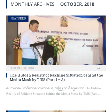
MONTHLY ARCHIVES:
OCTOBER, 2018
FEATURED
OCTOBER 31, 2018
0
The Hidden Reality of Rakhine Situation behind the
Media Mask by TISS (Part 1 – A)
ေသနဂၤမဟာဗ်ဴဟာေလ့လာေရးအဖြဲ႔က စီစဥ္ေသာ The Hidden
Reality of Rakhine Situation behind the Media Mask by TISS (Part…