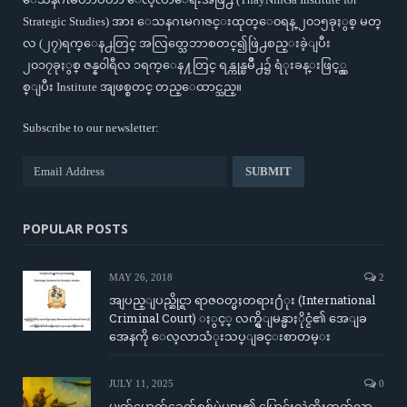
Strategic Studies) အား ေသနဂၤမဂၢဇင္းထုတ္ေ၀ရန္ ၂၀၁၅ခုႏွစ္ မတ္
လ (၂၇)ရက္ေန႕တြင္ အလြတ္သေဘာစတင္၍ဖြဲ႕စည္းခဲ့ျပီး
၂၀၁၇ခုႏွစ္ ဇန္န၀ါရီလ ၁ရက္ေန႔တြင္ ရန္ကုန္ၿမိဳ႕၌ ရံုးခန္းဖြင့္လွ
စ္ျပီး Institute အျဖစ္စတင္ တည္ေထာင္သည္။
Subscribe to our newsletter:
POPULAR POSTS
MAY 26, 2018
2
အျပည္ျပည္ဆိုင္ရာ ရာဇဝတ္မႈတရား႐ံုး (International
Criminal Court) ႏွင့္ လက္ရွိျမန္မာႏိုင္ငံ၏ အေျခ
အေနကို ေလ့လာသံုးသပ္ျခင္းစာတမ္း
JULY 11, 2025
0
မျက်မှောက်ခေတ်စစ်ပွဲများ၏ ပြောင်းလဲတိုးတက်လာ