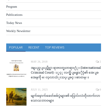
Program
Publications
Today News
Weekly Newsletter
POPULAR
RECENT
TOP REVIEWS
MAY 26, 2018
2
အျပည္ျပည္ဆိုင္ရာ ရာဇဝတ္မႈတရား႐ံုး (International
Criminal Court) ႏွင့္ လက္ရွိျမန္မာႏိုင္ငံ၏ အေျခ
အေနကို ေလ့လာသံုးသပ္ျခင္းစာတမ္း
JULY 11, 2025
0
မျက်မှောက်ခေတ်စစ်ပွဲများ၏ ပြောင်းလဲတိုးတက်လာ
သောသဘာဝများ