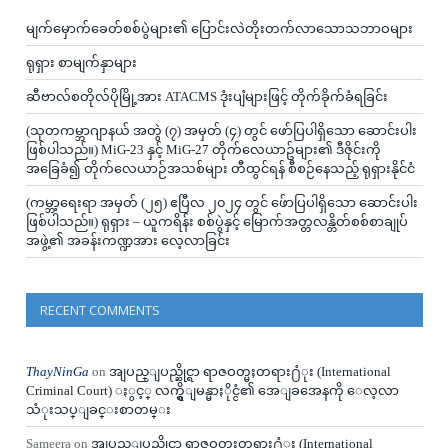
မျက်မှောက်ခေတ်စစ်ပွဲများ၏ ပြောင်းလဲတိုးတက်လာသောသဘာဝများ
ရုရှား စာမျက်နှာများ
ဆီဗာလ်စတိုလ်ပိုမြို့အား ATACMS ဒုံးပျံများဖြင့် တိုက်ခိုက်ခံရခြင်း
(သုတကမ္ဘာဂျာနယ် အတွဲ (၇) အမှတ် (၄) တွင် ဖော်ပြပါရှိသော ဆောင်းပါး
ဖြစ်ပါသည်။) MiG-23 နှင့် MiG-27 တိုက်လေယာဥ်များ၏ ဒီဇိုင်းကို
အခြေခံ၍ တိုက်လေယာဉ်အသစ်များ တီထွင်ရန် စီစဉ်နေသည့် ရုရှားနိုင်ငံ
(ကမ္ဘာ့ရေးရာ အမှတ် (၂၅) ဧပြီလ ၂၀၂၄ တွင် ဖ်ောပြပါရှိသော ဆောင်းပါး
ဖြစ်ပါသည်။) ရုရှား – ယူကရိန်း စစ်ပွဲနှင့် မြောက်အတ္တလန္တိတ်စစ်စာချုပ်
အဖွဲ့၏ အခန်းကဏ္ဍအား လေ့လာခြင်း
RECENT COMMENTS
ThayNinGa
on
အျပည္ျပည္ဆိုင္ရာ ရာဇဝတ္မႈတရား႐ံုး (International
Criminal Court) ႏွင့္ လက္ရွိျမန္မာႏိုင္ငံ၏ အေျခအေနကို ေလ့လာ
သံုးသပ္ျခင္းစာတမ္း
Sameera
on
အျပည္ျပည္ဆိုင္ရာ ရာဇဝတ္မႈတရား႐ံုး (International