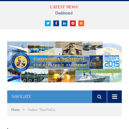
LATEST NEWS:
Dashboard
Twitter
Facebook
LinkedIn
Pinterest
RSS
NAVIGATE
»
Home
Author: ThayNinGa