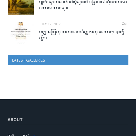
မျက်မှောက်ခေတ်စစ်ပွဲများ၏ ပြောင်းလဲတိုးတက်လာ
သောသဘာဝများ
JULY 12, 2017
0
မတ္လအတြက္ သတင္းအခ်က္အလက္ ေကာက္ႏႈတ္ခ်
က္မ်ား
LATEST GALLERIES
ABOUT