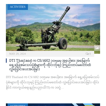
ACTIVITIES
MAY 29, 2024
0
DTI Thailand က CS/AH2 ၁၀၅မမ အပေါ့စား အမြောက်
ရှေ့ပြေးစမ်းသပ်ပုံစံများကို ထိုင်းဘုရင့် ကြည်းတပ်မတော်ထံ
လွှဲပြောင်းပေးအပ်ခြင်း
DTI Thailand က CS/AH2 ၁၀၅မမ အပေါ့စား အမြောက် ရှေ့ပြေးစမ်းသပ်
ပုံစံများကို ထိုင်းဘုရင့် ကြည်းတပ်မတော်ထံ လွှဲပြောင်းပေးအပ်ခြင်း ထိုင်း
နိုင်ငံ ကာကွယ်ရေးနည်းပညာသိTI) က ၁၀ပ္ပံ…