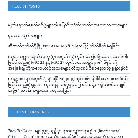
RECENT POSTS
မျက်မှောက်ခေတ်စစ်ပွဲများ၏ ပြောင်းလဲတိုးတက်လာသောသဘာဝများ
ရုရှား စာမျက်နှာများ
ဆီဗာလ်စတိုလ်ပိုမြို့အား ATACMS ဒုံးပျံများဖြင့် တိုက်ခိုက်ခံရခြင်း
(သုတကမ္ဘာဂျာနယ် အတွဲ (၇) အမှတ် (၄) တွင် ဖော်ပြပါရှိသော ဆောင်းပါး
ဖြစ်ပါသည်။) MiG-23 နှင့် MiG-27 တိုက်လေယာဥ်များ၏ ဒီဇိုင်းကို
အခြေခံ၍ တိုက်လေယာဉ်အသစ်များ တီထွင်ရန် စီစဉ်နေသည့် ရုရှားနိုင်ငံ
(ကမ္ဘာ့ရေးရာ အမှတ် (၂၅) ဧပြီလ ၂၀၂၄ တွင် ဖ်ောပြပါရှိသော ဆောင်းပါး
ဖြစ်ပါသည်။) ရုရှား – ယူကရိန်း စစ်ပွဲနှင့် မြောက်အတ္တလန္တိတ်စစ်စာချုပ်
အဖွဲ့၏ အခန်းကဏ္ဍအား လေ့လာခြင်း
RECENT COMMENTS
ThayNinGa
on
အျပည္ျပည္ဆိုင္ရာ ရာဇဝတ္မႈတရား႐ံုး (International
Criminal Court) ႏွင့္ လက္ရွိျမန္မာႏိုင္ငံ၏ အေျခအေနကို ေလ့လာ