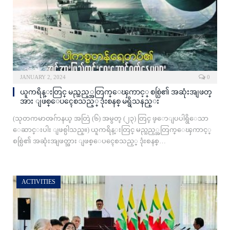
JANUARY 2, 2024
0
ယူကရိန္းတြင္ မည္သည့္အတြက္ေၾကာင့္ စစ္ပြဲ၏ အဆုံးအျဖတ္
အား ျဖစ္ေပၚေစသည့္ ဒုံးစနစ္ မရွိသနည္း
(သုတကမာၻဂ်ာနယ္ အတြဲ (၆) အမွတ္ (၂၃) တြင္ ဖ္ောျပပါရွိေသာ
ေဆာင္းပါး ျဖစ္ပါသည္။) ယူကရိန္းတြင္ မည္သည့္အတြက္ေၾကာင့္
စစ္ပြဲ၏ အဆုံးအျဖတ္အား ျဖစ္ေပၚေစသည့္ ဒုံးစနစ္…
ACTIVITIES