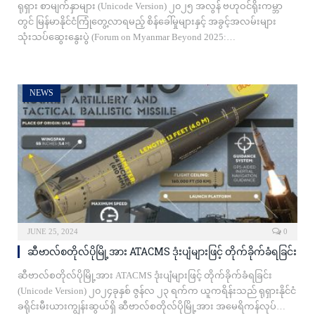
ရုရှား စာမျက်နှာများ (Unicode Version) ၂၀၂၅ အလွန် ဗဟုဝင်ရိုးကမ္ဘာ
တွင် မြန်မာနိုင်ငံကြုံတွေ့လာရမည့် စိန်ခေါ်မှုများနှင့် အခွင့်အလမ်းများ
သုံးသပ်ဆွေးနွေးပွဲ (Forum on Myanmar Beyond 2025:…
NEWS
JUNE 25, 2024
0
ဆီဗာလ်စတိုလ်ပိုမြို့အား ATACMS ဒုံးပျံများဖြင့် တိုက်ခိုက်ခံရခြင်း
ဆီဗာလ်စတိုလ်ပိုမြို့အား ATACMS ဒုံးပျံများဖြင့် တိုက်ခိုက်ခံရခြင်း
(Unicode Version) ၂၀၂၄ခုနှစ် ဇွန်လ ၂၃ ရက်က ယူကရိန်းသည် ရုရှားနိုင်ငံ
ခရိုင်းမီးယားကျွန်းဆွယ်ရှိ ဆီဗာလ်စတိုလ်ပိုမြို့အား အမေရိကန်လုပ်…