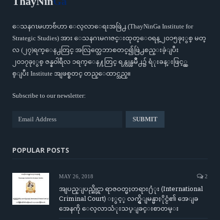
ThayNin
Ga
ေသနဂၤမဟာဗ်ဴဟာ ေလ့လာေရးအဖြဲ႕ (ThayNinGa Institute for
Strategic Studies) အား ေသနဂၤမဂၢဇင္းထုတ္ေ၀ရန္ ၂၀၁၅ခုႏွစ္ မတ္
လ (၂၇)ရက္ေန႕တြင္ အလြတ္သေဘာစတင္၍ဖြဲ႕စည္းခဲ့ျပီး
၂၀၁၇ခုႏွစ္ ဇန္န၀ါရီလ ၁ရက္ေန႔တြင္ ရန္ကုန္ၿမိဳ႕၌ ရံုးခန္းဖြင့္လွ
စ္ျပီး Institute အျဖစ္စတင္ တည္ေထာင္သည္။
Subscribe to our newsletter:
POPULAR POSTS
MAY 26, 2018
2
အျပည္ျပည္ဆိုင္ရာ ရာဇဝတ္မႈတရား႐ံုး (International
Criminal Court) ႏွင့္ လက္ရွိျမန္မာႏိုင္ငံ၏ အေျခ
အေနကို ေလ့လာသံုးသပ္ျခင္းစာတမ္း