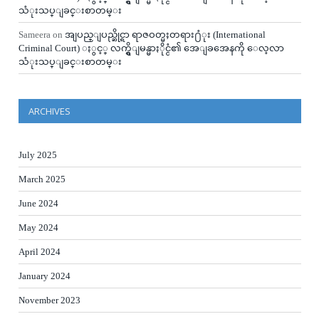
သံုးသပ္ျခင္းစာတမ္း
Sameera
on
အျပည္ျပည္ဆိုင္ရာ ရာဇဝတ္မႈတရား႐ံုး (International
Criminal Court) ႏွင့္ လက္ရွိျမန္မာႏိုင္ငံ၏ အေျခအေနကို ေလ့လာ
သံုးသပ္ျခင္းစာတမ္း
ARCHIVES
July 2025
March 2025
June 2024
May 2024
April 2024
January 2024
November 2023