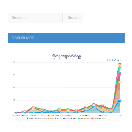
DASHBOARD