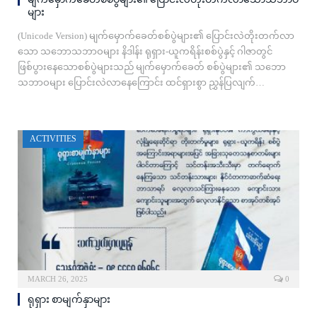
များ
(Unicode Version) မျက်မှောက်ခေတ်စစ်ပွဲများ၏ ပြောင်းလဲတိုးတက်လာ
သော သဘောသဘာဝများ နိဒါန်း ရုရှား-ယူကရိန်းစစ်ပွဲနှင့် ဂါဇာတွင်
ဖြစ်ပွားနေသောစစ်ပွဲများသည် မျက်မှောက်ခေတ် စစ်ပွဲများ၏ သဘော
သ‌ဘာဝများ ပြောင်းလဲလာနေကြောင်း ထင်ရှားစွာ ညွှန်ပြလျက်…
ACTIVITIES
MARCH 26, 2025
0
ရုရှား စာမျက်နှာများ