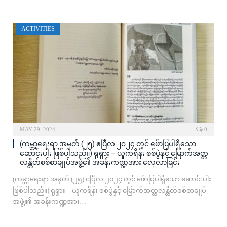
ACTIVITIES
MAY 29, 2024
0
(ကမ္ဘာ့ရေးရာ အမှတ် (၂၅) ဧပြီလ ၂၀၂၄ တွင် ဖ်ောပြပါရှိသော
ဆောင်းပါး ဖြစ်ပါသည်။) ရုရှား – ယူကရိန်း စစ်ပွဲနှင့် မြောက်အတ္တ
လန္တိတ်စစ်စာချုပ်အဖွဲ့၏ အခန်းကဏ္ဍအား လေ့လာခြင်း
(ကမ္ဘာ့ရေးရာ အမှတ် (၂၅) ဧပြီလ ၂၀၂၄ တွင် ဖ်ောပြပါရှိသော ဆောင်းပါး
ဖြစ်ပါသည်။) ရုရှား – ယူကရိန်း စစ်ပွဲနှင့် မြောက်အတ္တလန္တိတ်စစ်စာချုပ်
အဖွဲ့၏ အခန်းကဏ္ဍအား…