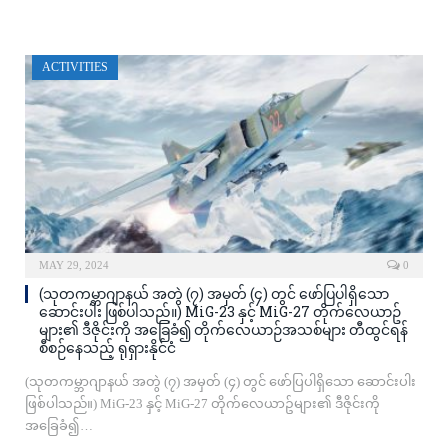
ACTIVITIES
MAY 29, 2024
0
(သုတကမ္ဘာဂျာနယ် အတွဲ (၇) အမှတ် (၄) တွင် ဖော်ပြပါရှိသော
ဆောင်းပါး ဖြစ်ပါသည်။) MiG-23 နှင့် MiG-27 တိုက်လေယာဥ်
များ၏ ဒီဇိုင်းကို အခြေခံ၍ တိုက်လေယာဉ်အသစ်များ တီထွင်ရန်
စီစဉ်နေသည့် ရုရှားနိုင်ငံ
(သုတကမ္ဘာဂျာနယ် အတွဲ (၇) အမှတ် (၄) တွင် ဖော်ပြပါရှိသော ဆောင်းပါး
ဖြစ်ပါသည်။) MiG-23 နှင့် MiG-27 တိုက်လေယာဥ်များ၏ ဒီဇိုင်းကို
အခြေခံ၍…