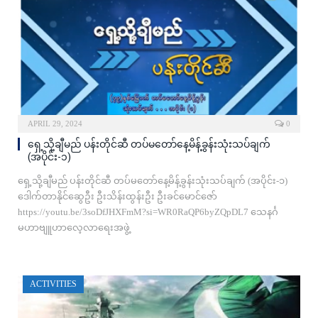
APRIL 29, 2024
0
ရှေ့သို့ချီမည် ပန်းတိုင်ဆီ တပ်မတော်နေ့မိန့်ခွန်းသုံးသပ်ချက်
(အပိုင်း-၁)
ရှေ့သို့ချီမည် ပန်းတိုင်ဆီ တပ်မတော်နေ့မိန့်ခွန်းသုံးသပ်ချက် (အပိုင်း-၁)
ဒေါက်တာနိုင်ဆွေဦး ဦးသိန်းထွန်းဦး ဦးခင်မောင်ဇော်
https://youtu.be/3soDfJHXFmM?si=WR0RaQP6byZQpDL7 သေနင်္ဂ
မဟာဗျူဟာလေ့လာရေးအဖွဲ့
ACTIVITIES