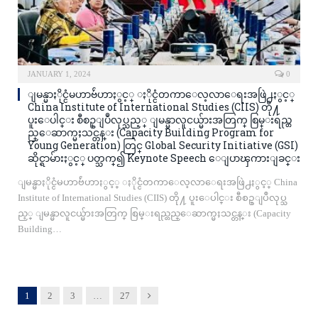
JANUARY 1, 2024
0
ျမန္မာႏိုင္ငံမဟာဗ်ဴဟာႏွင့္ ႏိုင္ငံတကာေလ့လာေရးအဖြဲ႕ႏွင့္
China Institute of International Studies (CIIS) တို႔
ပူးေပါင္း စီစဥ္ျပဳလုပ္သည့္ ျမန္မာလူငယ္မ်ားအတြက္ စြမ္းရည္တ
ည္ေဆာက္မႈသင္တန္း (Capacity Building Program for
Young Generation) တြင္ Global Security Initiative (GSI)
ဆိုင္ရာမ်ားႏွင့္ ပတ္သက္၍ Keynote Speech ေျပာၾကားျခင္း
ျမန္မာႏိုင္ငံမဟာဗ်ဴဟာႏွင့္ ႏိုင္ငံတကာေလ့လာေရးအဖြဲ႕ႏွင့္ China
Institute of International Studies (CIIS) တို႔ ပူးေပါင္း စီစဥ္ျပဳလုပ္သ
ည့္ ျမန္မာလူငယ္မ်ားအတြက္ စြမ္းရည္တည္ေဆာက္မႈသင္တန္း (Capacity
Building…
Next
1
2
3
…
27