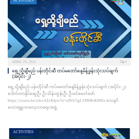
ACTIVITIES
APRIL 29, 2024
0
ရှေ့သို့ချီမည် ပန်းတိုင်ဆီ တပ်မတော်နေ့မိန့်ခွန်းသုံးသပ်ချက်
(အပိုင်း-၂)
ရှေ့သို့ချီမည် ပန်းတိုင်ဆီ တပ်မတော်နေ့မိန့်ခွန်းသုံးသပ်ချက် (အပိုင်း-၂)
ဒေါက်တာနိုင်ဆွေဦး ဦးသိန်းထွန်းဦး ဦးခင်မောင်ဇော်
https://youtu.be/yfexAZsXdjw?si=oFbU5gL1MHIoKMEn သေနင်္ဂ
မဟာဗျူဟာလေ့လာရေးအဖွဲ့
ACTIVITIES