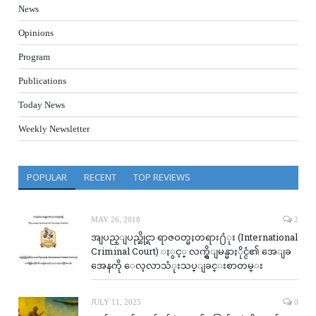
News
Opinions
Program
Publications
Today News
Weekly Newsletter
POPULAR
RECENT
TOP REVIEWS
MAY 26, 2018
2
အျပည္ျပည္ဆိုင္ရာ ရာဇဝတ္မႈတရား႐ံုး (International
Criminal Court) ႏွင့္ လက္ရွိျမန္မာႏိုင္ငံ၏ အေျခ
အေနကို ေလ့လာသံုးသပ္ျခင္းစာတမ္း
JULY 11, 2025
0