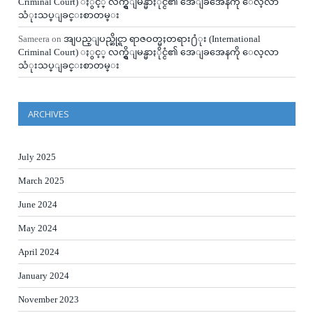
Criminal Court) ႏွင့္ လက္ရွိျမန္မာႏိုင္ငံ၏ အေျခအေနကို ေလ့လာ
သံုးသပ္ျခင္းစာတမ္း
Sameera
on
အျပည္ျပည္ဆိုင္ရာ ရာဇဝတ္မႈတရား႐ံုး (International
Criminal Court) ႏွင့္ လက္ရွိျမန္မာႏိုင္ငံ၏ အေျခအေနကို ေလ့လာ
သံုးသပ္ျခင္းစာတမ္း
ARCHIVES
July 2025
March 2025
June 2024
May 2024
April 2024
January 2024
November 2023