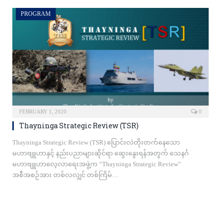
PROGRAM
FEBRUARY 1, 2020
0
Thayninga Strategic Review (TSR)
Thayninga Strategic Review (TSR) ပြောင်းလဲတိုးတက်နေသော
မဟာဗျူဟာနှင့် နည်းပညာများဆိုင်ရာ ဆွေးနွေးရန်အတွက် သေနင်္ဂ
မဟာဗျူဟာလေ့လာရေးအဖွဲ့က “Thayninga Strategic Review”
အစီအစဉ်အား တစ်လလျှင် တစ်ကြိမ်…