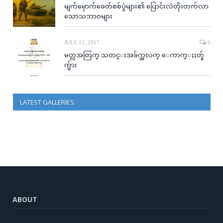
မျက်မှောက်ခေတ်စစ်ပွဲများ၏ ပြောင်းလဲတိုးတက်လာ
သောသဘာဝများ
JULY 12, 2017
0
မတ္လအတြက္ သတင္းအခ်က္အလက္ ေကာက္ႏႈတ္ခ်
က္မ်ား
LATEST GALLERIES
ABOUT