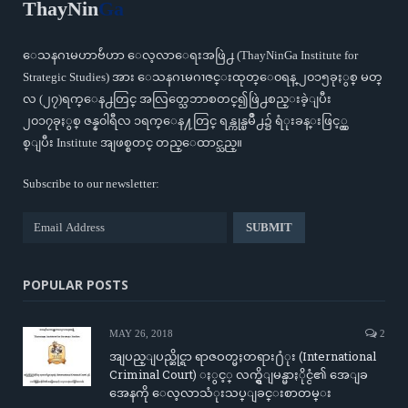
ThayNin
Ga
ေသနဂၤမဟာဗ်ဴဟာ ေလ့လာေရးအဖြဲ႕ (ThayNinGa Institute for
Strategic Studies) အား ေသနဂၤမဂၢဇင္းထုတ္ေ၀ရန္ ၂၀၁၅ခုႏွစ္ မတ္
လ (၂၇)ရက္ေန႕တြင္ အလြတ္သေဘာစတင္၍ဖြဲ႕စည္းခဲ့ျပီး
၂၀၁၇ခုႏွစ္ ဇန္န၀ါရီလ ၁ရက္ေန႔တြင္ ရန္ကုန္ၿမိဳ႕၌ ရံုးခန္းဖြင့္လွ
စ္ျပီး Institute အျဖစ္စတင္ တည္ေထာင္သည္။
Subscribe to our newsletter:
POPULAR POSTS
MAY 26, 2018
2
အျပည္ျပည္ဆိုင္ရာ ရာဇဝတ္မႈတရား႐ံုး (International
Criminal Court) ႏွင့္ လက္ရွိျမန္မာႏိုင္ငံ၏ အေျခ
အေနကို ေလ့လာသံုးသပ္ျခင္းစာတမ္း