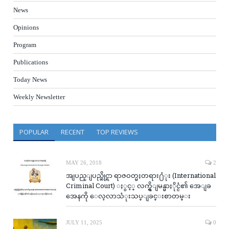
News
Opinions
Program
Publications
Today News
Weekly Newsletter
POPULAR
RECENT
TOP REVIEWS
MAY 26, 2018
2
အျပည္ျပည္ဆိုင္ရာ ရာဇဝတ္မႈတရား႐ံုး (International
Criminal Court) ႏွင့္ လက္ရွိျမန္မာႏိုင္ငံ၏ အေျခ
အေနကို ေလ့လာသံုးသပ္ျခင္းစာတမ္း
JULY 11, 2025
0