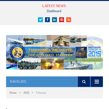
LATEST NEWS:
Dashboard
Twitter
Facebook
LinkedIn
Pinterest
RSS
NAVIGATE
»
»
Home
2020
February