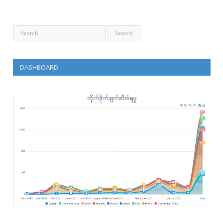
DASHBOARD