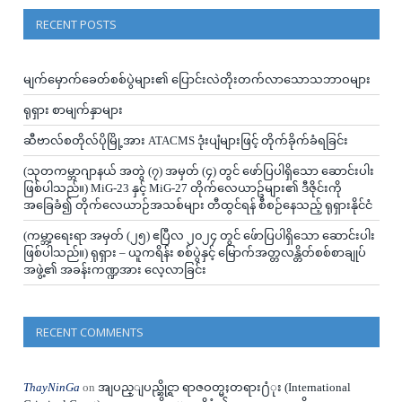
RECENT POSTS
မျက်မှောက်ခေတ်စစ်ပွဲများ၏ ပြောင်းလဲတိုးတက်လာသောသဘာဝများ
ရုရှား စာမျက်နှာများ
ဆီဗာလ်စတိုလ်ပိုမြို့အား ATACMS ဒုံးပျံများဖြင့် တိုက်ခိုက်ခံရခြင်း
(သုတကမ္ဘာဂျာနယ် အတွဲ (၇) အမှတ် (၄) တွင် ဖော်ပြပါရှိသော ဆောင်းပါး
ဖြစ်ပါသည်။) MiG-23 နှင့် MiG-27 တိုက်လေယာဥ်များ၏ ဒီဇိုင်းကို
အခြေခံ၍ တိုက်လေယာဉ်အသစ်များ တီထွင်ရန် စီစဉ်နေသည့် ရုရှားနိုင်ငံ
(ကမ္ဘာ့ရေးရာ အမှတ် (၂၅) ဧပြီလ ၂၀၂၄ တွင် ဖ်ောပြပါရှိသော ဆောင်းပါး
ဖြစ်ပါသည်။) ရုရှား – ယူကရိန်း စစ်ပွဲနှင့် မြောက်အတ္တလန္တိတ်စစ်စာချုပ်
အဖွဲ့၏ အခန်းကဏ္ဍအား လေ့လာခြင်း
RECENT COMMENTS
ThayNinGa
on
အျပည္ျပည္ဆိုင္ရာ ရာဇဝတ္မႈတရား႐ံုး (International