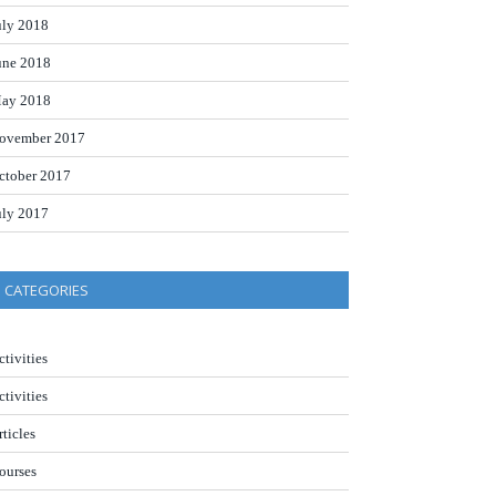
uly 2018
une 2018
ay 2018
ovember 2017
ctober 2017
uly 2017
CATEGORIES
ctivities
ctivities
rticles
ourses