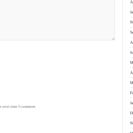
A
J
N
S
A
J
M
A
M
F
J
he next time I comment.
D
N