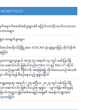
RECENT POSTS
ျက်မှောက်ခေတ်စစ်ပွဲများ၏ ပြောင်းလဲတိုးတက်လာသော
ဘာဝများ
ုရှား စာမျက်နှာများ
ီဗာလ်စတိုလ်ပိုမြို့အား ATACMS ဒုံးပျံများဖြင့် တိုက်ခိုက်
ံရခြင်း
သုတကမ္ဘာဂျာနယ် အတွဲ (၇) အမှတ် (၄) တွင် ဖော်ပြပါရှိ
ော ဆောင်းပါး ဖြစ်ပါသည်။) MiG-23 နှင့် MiG-27 တိုက်
ေယာဥ်များ၏ ဒီဇိုင်းကို အခြေခံ၍ တိုက်လေယာဉ်အသစ်
ျား တီထွင်ရန် စီစဉ်နေသည့် ရုရှားနိုင်ငံ
ကမ္ဘာ့ရေးရာ အမှတ် (၂၅) ဧပြီလ ၂၀၂၄ တွင် ဖ်ောပြပါရှိ
ော ဆောင်းပါး ဖြစ်ပါသည်။) ရုရှား – ယူကရိန်း စစ်ပွဲနှင့်
ြောက်အတ္တလန္တိတ်စစ်စာချုပ်အဖွဲ့၏ အခန်းကဏ္ဍအား
ေ့လာခြင်း