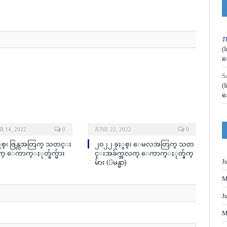
T
(
အ
S
(
အ
 14, 2022
0
JUNE 22, 2022
0
ွစ္၊ ဇြန္လအတြက္ သတင္း
၂၀၂၂ ခုႏွစ္၊ ေမလအတြက္ သတ
္ ေကာက္ႏုတ္ခ်က္မ်ား
င္းအခ်က္အလက္ ေကာက္ႏုတ္ခ်က္
မ်ား (ျမန္မာ)
J
M
J
M