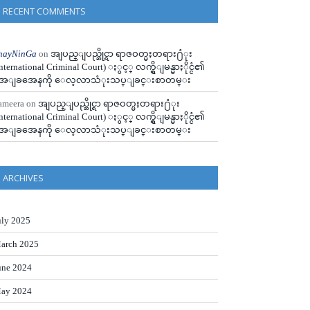
RECENT COMMENTS
hayNinGa
on
အျပည္ျပည္ဆိုင္ရာ ရာဇဝတ္မႈတရား႐ံုး
International Criminal Court) ႏွင့္ လက္ရွိျမန္မာႏိုင္ငံ၏
ေျခအေနကို ေလ့လာသံုးသပ္ျခင္းစာတမ္း
ameera
on
အျပည္ျပည္ဆိုင္ရာ ရာဇဝတ္မႈတရား႐ံုး
International Criminal Court) ႏွင့္ လက္ရွိျမန္မာႏိုင္ငံ၏
ေျခအေနကို ေလ့လာသံုးသပ္ျခင္းစာတမ္း
ARCHIVES
uly 2025
arch 2025
une 2024
ay 2024