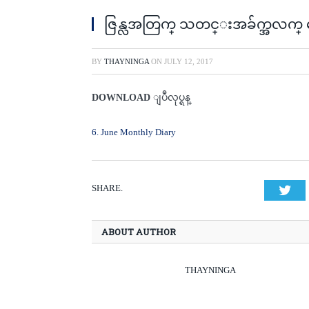
ဇြန္လအတြက္ သတင္းအခ်က္အလက္ ေက
BY
THAYNINGA
ON
JULY 12, 2017
DOWNLOAD
ျပဳလုပ္ရန္
6. June Monthly Diary
SHARE.
Twi
ABOUT AUTHOR
THAYNINGA