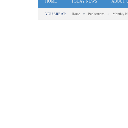
HOME
TODAY NEWS
ABOUT 
»
»
YOU ARE AT:
Home
Publications
Monthly N