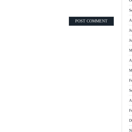
O
S
A
J
J
M
A
M
F
S
A
F
D
N