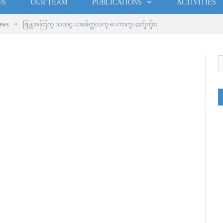
US
OUR TEAM
PUBLICATIONS
ACTIVITIES
»
ews
ဇြန္လအတြက္ သတင္းအခ်က္အလက္ ေကာက္ႏႈတ္ခ်က္မ်ား