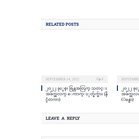
RELATED POSTS
SEPTEMBER 14, 2022
0
SEPTEMBER
၂၀၂၂ ခုႏွစ္၊ ဇြန္လအတြက္ သတင္း
၂၀၂၂ ခုႏ
အခ်က္အလက္ ေကာက္ႏုတ္ခ်က္မ်ား (နို
အခ်က္အလက
င္ငံတကာ)
(ျမန္မာ)
LEAVE A REPLY