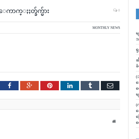
ာက္ႏႈတ္ခ်က္မ်ား
0
MONTHLY NEWS
မ
သ
ရ
ဆ
ခ
(
သ
tter
Facebook
Google+
Pinterest
LinkedIn
Tumblr
Email
လ
မ
(
သ
မ
Website
လ