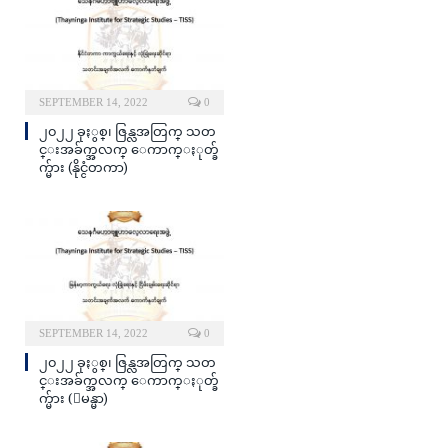
SEPTEMBER 14, 2022
0
၂၀၂၂ ခုႏွစ္၊ ဇြန္လအတြက္ သတ
င္းအခ်က္အလက္ ေကာက္ႏုတ္ခ်
က္မ်ား (နိုင္ငံတကာ)
SEPTEMBER 14, 2022
0
၂၀၂၂ ခုႏွစ္၊ ဇြန္လအတြက္ သတ
င္းအခ်က္အလက္ ေကာက္ႏုတ္ခ်
က္မ်ား (ျမန္မာ)