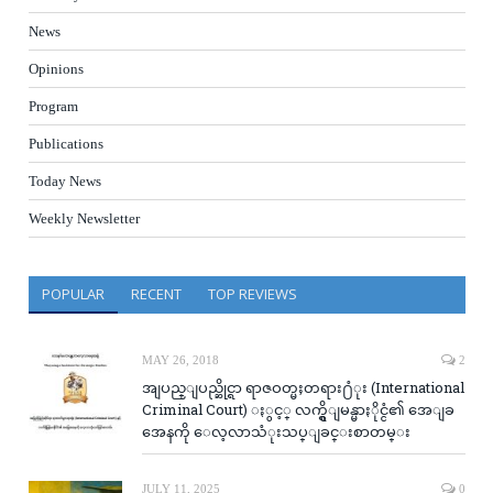
News
Opinions
Program
Publications
Today News
Weekly Newsletter
POPULAR
RECENT
TOP REVIEWS
MAY 26, 2018
2
အျပည္ျပည္ဆိုင္ရာ ရာဇဝတ္မႈတရား႐ံုး (International
Criminal Court) ႏွင့္ လက္ရွိျမန္မာႏိုင္ငံ၏ အေျခ
အေနကို ေလ့လာသံုးသပ္ျခင္းစာတမ္း
JULY 11, 2025
0