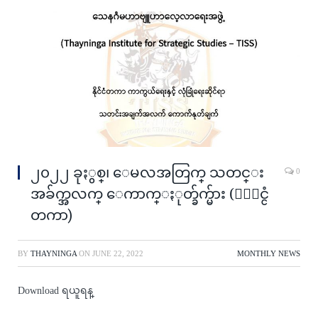
၂၀၂၂ ခုႏွစ္၊ ေမလအတြက္ သတင္း
0
အခ်က္အလက္ ေကာက္ႏုတ္ခ်က္မ်ား (ႏိုင္ငံ
တကာ)
BY
THAYNINGA
ON
JUNE 22, 2022
MONTHLY NEWS
Download ရယူရန္