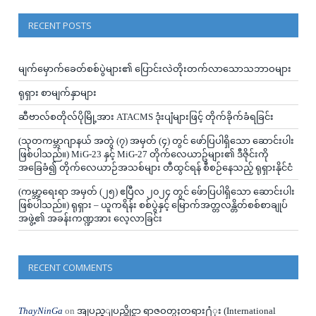
RECENT POSTS
မျက်မှောက်ခေတ်စစ်ပွဲများ၏ ပြောင်းလဲတိုးတက်လာသောသဘာဝများ
ရုရှား စာမျက်နှာများ
ဆီဗာလ်စတိုလ်ပိုမြို့အား ATACMS ဒုံးပျံများဖြင့် တိုက်ခိုက်ခံရခြင်း
(သုတကမ္ဘာဂျာနယ် အတွဲ (၇) အမှတ် (၄) တွင် ဖော်ပြပါရှိသော ဆောင်းပါး
ဖြစ်ပါသည်။) MiG-23 နှင့် MiG-27 တိုက်လေယာဥ်များ၏ ဒီဇိုင်းကို
အခြေခံ၍ တိုက်လေယာဉ်အသစ်များ တီထွင်ရန် စီစဉ်နေသည့် ရုရှားနိုင်ငံ
(ကမ္ဘာ့ရေးရာ အမှတ် (၂၅) ဧပြီလ ၂၀၂၄ တွင် ဖ်ောပြပါရှိသော ဆောင်းပါး
ဖြစ်ပါသည်။) ရုရှား – ယူကရိန်း စစ်ပွဲနှင့် မြောက်အတ္တလန္တိတ်စစ်စာချုပ်
အဖွဲ့၏ အခန်းကဏ္ဍအား လေ့လာခြင်း
RECENT COMMENTS
ThayNinGa
on
အျပည္ျပည္ဆိုင္ရာ ရာဇဝတ္မႈတရား႐ံုး (International