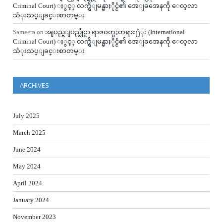
Criminal Court) ႏွင့္ လက္ရွိျမန္မာႏိုင္ငံ၏ အေျခအေနကို ေလ့လာ
သံုးသပ္ျခင္းစာတမ္း
Sameera
on
အျပည္ျပည္ဆိုင္ရာ ရာဇဝတ္မႈတရား႐ံုး (International
Criminal Court) ႏွင့္ လက္ရွိျမန္မာႏိုင္ငံ၏ အေျခအေနကို ေလ့လာ
သံုးသပ္ျခင္းစာတမ္း
ARCHIVES
July 2025
March 2025
June 2024
May 2024
April 2024
January 2024
November 2023