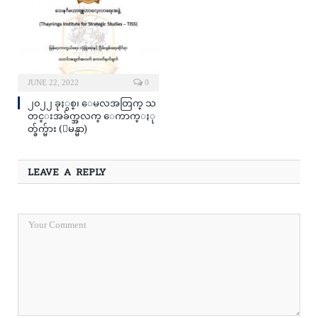
JUNE 22, 2022
0
၂၀၂၂ ခုႏွစ္၊ ေမလအတြက္ သ
တင္းအခ်က္အလက္ ေကာက္ႏု
တ္ခ်က္မ်ား (ျမန္မာ)
LEAVE A REPLY