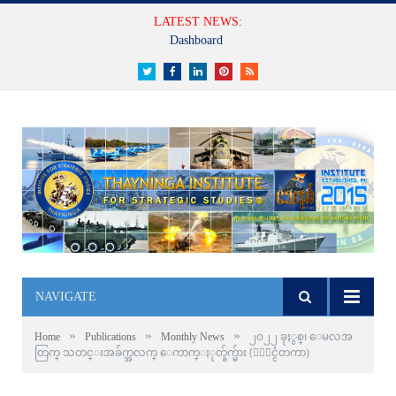
LATEST NEWS:
Dashboard
Twitter
Facebook
LinkedIn
Pinterest
RSS
NAVIGATE
»
»
»
Home
Publications
Monthly News
၂၀၂၂ ခုႏွစ္၊ ေမလအ
တြက္ သတင္းအခ်က္အလက္ ေကာက္ႏုတ္ခ်က္မ်ား (ႏိုင္ငံတကာ)