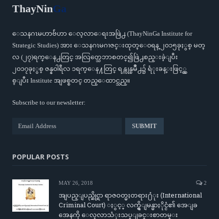
ThayNin
Ga
ေသနဂၤမဟာဗ်ဴဟာ ေလ့လာေရးအဖြဲ႕ (ThayNinGa Institute for
Strategic Studies) အား ေသနဂၤမဂၢဇင္းထုတ္ေ၀ရန္ ၂၀၁၅ခုႏွစ္ မတ္
လ (၂၇)ရက္ေန႕တြင္ အလြတ္သေဘာစတင္၍ဖြဲ႕စည္းခဲ့ျပီး
၂၀၁၇ခုႏွစ္ ဇန္န၀ါရီလ ၁ရက္ေန႔တြင္ ရန္ကုန္ၿမိဳ႕၌ ရံုးခန္းဖြင့္လွ
စ္ျပီး Institute အျဖစ္စတင္ တည္ေထာင္သည္။
Subscribe to our newsletter:
POPULAR POSTS
MAY 26, 2018
2
အျပည္ျပည္ဆိုင္ရာ ရာဇဝတ္မႈတရား႐ံုး (International
Criminal Court) ႏွင့္ လက္ရွိျမန္မာႏိုင္ငံ၏ အေျခ
အေနကို ေလ့လာသံုးသပ္ျခင္းစာတမ္း