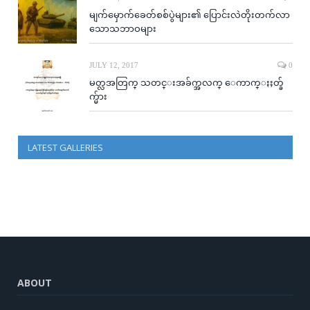
မျက်မှောက်ခေတ်စစ်ပွဲများ၏ ပြောင်းလဲတိုးတက်လာ
သောသဘာဝများ
JULY 12, 2017
0
မတ္လအတြက္ သတင္းအခ်က္အလက္ ေကာက္ႏႈတ္ခ်
က္မ်ား
LATEST GALLERIES
ABOUT