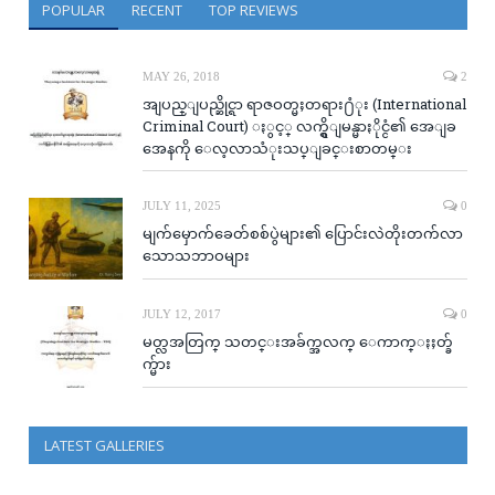
POPULAR
RECENT
TOP REVIEWS
MAY 26, 2018
2
အျပည္ျပည္ဆိုင္ရာ ရာဇဝတ္မႈတရား႐ံုး (International
Criminal Court) ႏွင့္ လက္ရွိျမန္မာႏိုင္ငံ၏ အေျခ
အေနကို ေလ့လာသံုးသပ္ျခင္းစာတမ္း
JULY 11, 2025
0
မျက်မှောက်ခေတ်စစ်ပွဲများ၏ ပြောင်းလဲတိုးတက်လာ
သောသဘာဝများ
JULY 12, 2017
0
မတ္လအတြက္ သတင္းအခ်က္အလက္ ေကာက္ႏႈတ္ခ်
က္မ်ား
LATEST GALLERIES