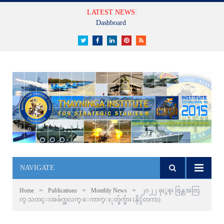
LATEST NEWS:
Dashboard
Twitter
Facebook
LinkedIn
Pinterest
RSS
NAVIGATE
»
»
»
Home
Publications
Monthly News
၂၀၂၂ ခုႏွစ္၊ ဇြန္လအတြ
က္ သတင္းအခ်က္အလက္ ေကာက္ႏုတ္ခ်က္မ်ား (နိုင္ငံတကာ)