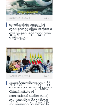
JANUARY 2, 2024
0
ယူကရိန္းတြင္ မည္သည့္အတြ
က္ေၾကာင့္ စစ္ပြဲ၏ အဆုံးအျဖ
တ္အား ျဖစ္ေပၚေစသည့္ ဒုံးစန
စ္ မရွိသနည္း
JANUARY 1, 2024
0
ျမန္မာႏိုင္ငံမဟာဗ်ဴဟာႏွင့္ ႏိုင္ငံ
တကာေလ့လာေရးအဖြဲ႕ႏွင့္
China Institute of
International Studies (CIIS)
တို႔ ပူးေပါင္း စီစဥ္ျပဳလုပ္သ
ည့္ ျမန္မာလူငယ္မ်ားအတြက္ စြ