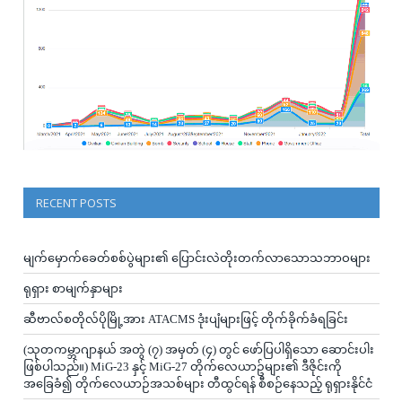
RECENT POSTS
မျက်မှောက်ခေတ်စစ်ပွဲများ၏ ပြောင်းလဲတိုးတက်လာသောသဘာဝများ
ရုရှား စာမျက်နှာများ
ဆီဗာလ်စတိုလ်ပိုမြို့အား ATACMS ဒုံးပျံများဖြင့် တိုက်ခိုက်ခံရခြင်း
(သုတကမ္ဘာဂျာနယ် အတွဲ (၇) အမှတ် (၄) တွင် ဖော်ပြပါရှိသော ဆောင်းပါး
ဖြစ်ပါသည်။) MiG-23 နှင့် MiG-27 တိုက်လေယာဥ်များ၏ ဒီဇိုင်းကို
အခြေခံ၍ တိုက်လေယာဉ်အသစ်များ တီထွင်ရန် စီစဉ်နေသည့် ရုရှားနိုင်ငံ