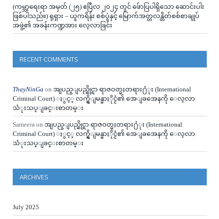
(ကမ္ဘာ့ရေးရာ အမှတ် (၂၅) ဧပြီလ ၂၀၂၄ တွင် ဖ်ောပြပါရှိသော ဆောင်းပါး
ဖြစ်ပါသည်။) ရုရှား – ယူကရိန်း စစ်ပွဲနှင့် မြောက်အတ္တလန္တိတ်စစ်စာချုပ်
အဖွဲ့၏ အခန်းကဏ္ဍအား လေ့လာခြင်း
RECENT COMMENTS
ThayNinGa
on
အျပည္ျပည္ဆိုင္ရာ ရာဇဝတ္မႈတရား႐ံုး (International
Criminal Court) ႏွင့္ လက္ရွိျမန္မာႏိုင္ငံ၏ အေျခအေနကို ေလ့လာ
သံုးသပ္ျခင္းစာတမ္း
Sameera
on
အျပည္ျပည္ဆိုင္ရာ ရာဇဝတ္မႈတရား႐ံုး (International
Criminal Court) ႏွင့္ လက္ရွိျမန္မာႏိုင္ငံ၏ အေျခအေနကို ေလ့လာ
သံုးသပ္ျခင္းစာတမ္း
ARCHIVES
July 2025