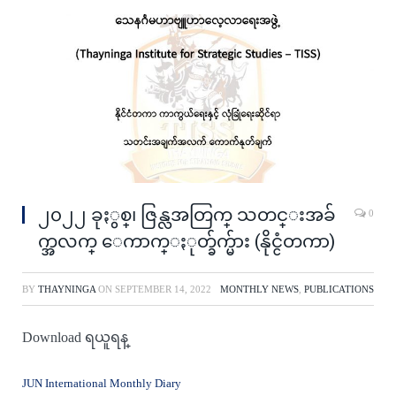
၂၀၂၂ ခုႏွစ္၊ ဇြန္လအတြက္ သတင္းအခ်
0
က္အလက္ ေကာက္ႏုတ္ခ်က္မ်ား (နိုင္ငံတကာ)
BY
THAYNINGA
ON
SEPTEMBER 14, 2022
MONTHLY NEWS
,
PUBLICATIONS
Download ရယူရန္
JUN International Monthly Diary