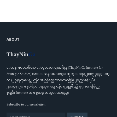
ABOUT
ThayNin
Ga
ေသနဂၤမဟာဗ်ဴဟာ ေလ့လာေရးအဖြဲ႕ (ThayNinGa Institute for
Strategic Studies) အား ေသနဂၤမဂၢဇင္းထုတ္ေ၀ရန္ ၂၀၁၅ခုႏွစ္ မတ္
လ (၂၇)ရက္ေန႕တြင္ အလြတ္သေဘာစတင္၍ဖြဲ႕စည္းခဲ့ျပီး
၂၀၁၇ခုႏွစ္ ဇန္န၀ါရီလ ၁ရက္ေန႔တြင္ ရန္ကုန္ၿမိဳ႕၌ ရံုးခန္းဖြင့္လွ
စ္ျပီး Institute အျဖစ္စတင္ တည္ေထာင္သည္။
Subscribe to our newsletter: