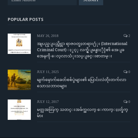
POPULAR POSTS
MAY 26, 2018
2
အျပည္ျပည္ဆိုင္ရာ ရာဇဝတ္မႈတရား႐ံုး (International
Criminal Court) ႏွင့္ လက္ရွိျမန္မာႏိုင္ငံ၏ အေျခ
အေနကို ေလ့လာသံုးသပ္ျခင္းစာတမ္း
JULY 11, 2025
0
မျက်မှောက်ခေတ်စစ်ပွဲများ၏ ပြောင်းလဲတိုးတက်လာ
သောသဘာဝများ
JULY 12, 2017
0
မတ္လအတြက္ သတင္းအခ်က္အလက္ ေကာက္ႏႈတ္ခ်က္
မ်ား