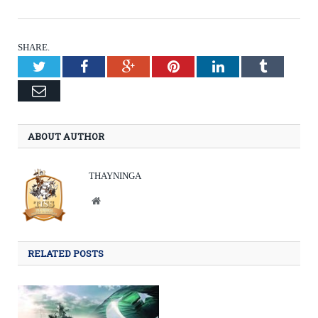
SHARE.
Twitter
Facebook
Google+
Pinterest
LinkedIn
Tumblr
Email
ABOUT AUTHOR
THAYNINGA
Website
RELATED POSTS