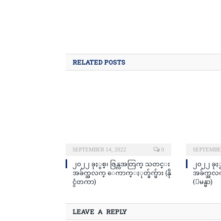
RELATED POSTS
SEPTEMBER 14, 2022
0
SEPTEMBER
၂၀၂၂ ခုႏွစ္၊ ဇြန္လအတြက္ သတင္း
၂၀၂၂ ခုႏ
အခ်က္အလက္ ေကာက္ႏုတ္ခ်က္မ်ား (နို
အခ်က္အလက
င္ငံတကာ)
(ျမန္မာ)
LEAVE A REPLY