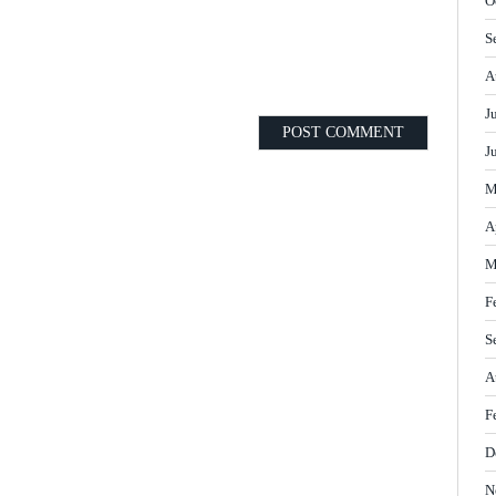
O
S
A
J
J
M
A
M
F
S
A
F
D
N