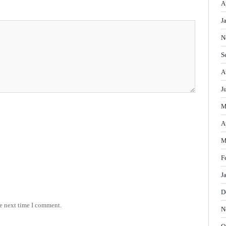
A
J
N
S
A
J
M
A
M
F
J
D
he next time I comment.
N