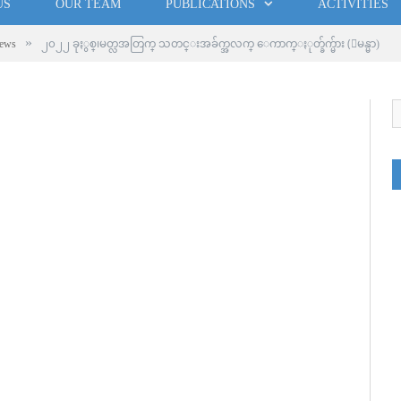
US
OUR TEAM
PUBLICATIONS
ACTIVITIES
»
ews
၂၀၂၂ ခုႏွစ္၊မတ္လအတြက္ သတင္းအခ်က္အလက္ ေကာက္ႏုတ္ခ်က္မ်ား (ျမန္မာ)