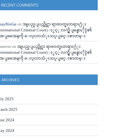
RECENT COMMENTS
hayNinGa
on
အျပည္ျပည္ဆိုင္ရာ ရာဇဝတ္မႈတရား႐ံုး
International Criminal Court) ႏွင့္ လက္ရွိျမန္မာႏိုင္ငံ၏
ေျခအေနကို ေလ့လာသံုးသပ္ျခင္းစာတမ္း
ameera
on
အျပည္ျပည္ဆိုင္ရာ ရာဇဝတ္မႈတရား႐ံုး
International Criminal Court) ႏွင့္ လက္ရွိျမန္မာႏိုင္ငံ၏
ေျခအေနကို ေလ့လာသံုးသပ္ျခင္းစာတမ္း
ARCHIVES
uly 2025
arch 2025
une 2024
ay 2024