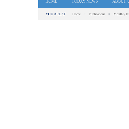
HOME
TODAY NEWS
ABOUT 
»
»
YOU ARE AT:
Home
Publications
Monthly N