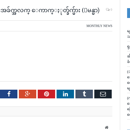
်က္အလက္ ေကာက္ႏုတ္ခ်က္မ်ား (ျမန္မာ)
0
MONTHLY NEWS
မ
သ
ရ
ဆ
ခ
(
သ
လ
မ
tter
Facebook
Google+
Pinterest
LinkedIn
Tumblr
Email
(
သ
မ
လ
Website