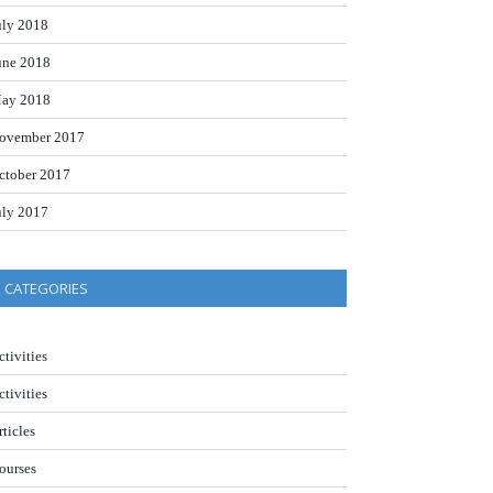
uly 2018
une 2018
ay 2018
ovember 2017
ctober 2017
uly 2017
CATEGORIES
ctivities
ctivities
rticles
ourses