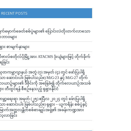
RECENT POSTS
ျက်မှောက်ခေတ်စစ်ပွဲများ၏ ပြောင်းလဲတိုးတက်လာသော
ဘာဝများ
ုရှား စာမျက်နှာများ
ီဗာလ်စတိုလ်ပိုမြို့အား ATACMS ဒုံးပျံများဖြင့် တိုက်ခိုက်
ံရခြင်း
သုတကမ္ဘာဂျာနယ် အတွဲ (၇) အမှတ် (၄) တွင် ဖော်ပြပါရှိ
ော ဆောင်းပါး ဖြစ်ပါသည်။) MiG-23 နှင့် MiG-27 တိုက်
ေယာဥ်များ၏ ဒီဇိုင်းကို အခြေခံ၍ တိုက်လေယာဉ်အသစ်
ျား တီထွင်ရန် စီစဉ်နေသည့် ရုရှားနိုင်ငံ
ကမ္ဘာ့ရေးရာ အမှတ် (၂၅) ဧပြီလ ၂၀၂၄ တွင် ဖ်ောပြပါရှိ
ော ဆောင်းပါး ဖြစ်ပါသည်။) ရုရှား – ယူကရိန်း စစ်ပွဲနှင့်
ြောက်အတ္တလန္တိတ်စစ်စာချုပ်အဖွဲ့၏ အခန်းကဏ္ဍအား
ေ့လာခြင်း