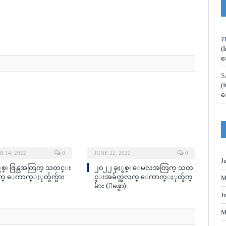
T
(
အ
S
(
အ
 14, 2022
0
JUNE 22, 2022
0
J
ွစ္၊ ဇြန္လအတြက္ သတင္း
၂၀၂၂ ခုႏွစ္၊ ေမလအတြက္ သတ
္ ေကာက္ႏုတ္ခ်က္မ်ား
င္းအခ်က္အလက္ ေကာက္ႏုတ္ခ်က္
M
မ်ား (ျမန္မာ)
J
M