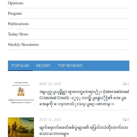
Opinions
Program
Publications
Today News
Weekly Newsletter
POPULAR
RECENT
TOP REVIEWS
MAY 26, 2018
2
အျပည္ျပည္ဆိုင္ရာ ရာဇဝတ္မႈတရား႐ံုး (International
Criminal Court) ႏွင့္ လက္ရွိျမန္မာႏိုင္ငံ၏ အေျခ
အေနကို ေလ့လာသံုးသပ္ျခင္းစာတမ္း
JULY 11, 2025
0
မျက်မှောက်ခေတ်စစ်ပွဲများ၏ ပြောင်းလဲတိုးတက်လာ
သောသဘာဝများ