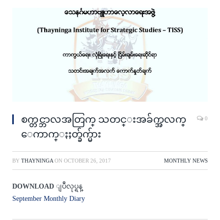
စက္တင္ဘာလအတြက္ သတင္းအခ်က္အလက္
0
ေကာက္ႏႈတ္ခ်က္မ်ား
BY
THAYNINGA
ON
OCTOBER 26, 2017
MONTHLY NEWS
DOWNLOAD
ျပဳလုပ္ရန္
September Monthly Diary