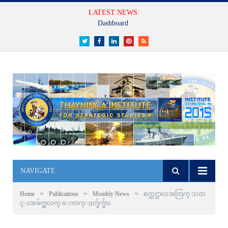
LATEST NEWS:
Dashboard
Twitter
Facebook
LinkedIn
Pinterest
RSS
NAVIGATE
»
»
»
Home
Publications
Monthly News
စက္တင္ဘာလအတြက္ သတ
င္းအခ်က္အလက္ ေကာက္ႏႈတ္ခ်က္မ်ား