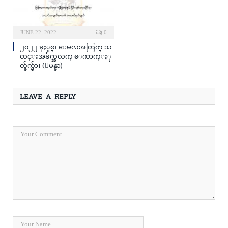
JUNE 22, 2022
0
၂၀၂၂ ခုႏွစ္၊ ေမလအတြက္ သ
တင္းအခ်က္အလက္ ေကာက္ႏု
တ္ခ်က္မ်ား (ျမန္မာ)
LEAVE A REPLY