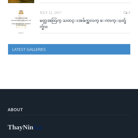
JULY 12, 2017
0
မတ္လအတြက္ သတင္းအခ်က္အလက္ ေကာက္ႏႈတ္ခ်
က္မ်ား
LATEST GALLERIES
ABOUT
ThayNin
Ga