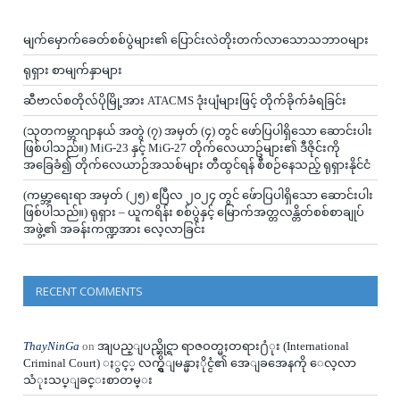
မျက်မှောက်ခေတ်စစ်ပွဲများ၏ ပြောင်းလဲတိုးတက်လာသောသဘာဝများ
ရုရှား စာမျက်နှာများ
ဆီဗာလ်စတိုလ်ပိုမြို့အား ATACMS ဒုံးပျံများဖြင့် တိုက်ခိုက်ခံရခြင်း
(သုတကမ္ဘာဂျာနယ် အတွဲ (၇) အမှတ် (၄) တွင် ဖော်ပြပါရှိသော ဆောင်းပါး
ဖြစ်ပါသည်။) MiG-23 နှင့် MiG-27 တိုက်လေယာဥ်များ၏ ဒီဇိုင်းကို
အခြေခံ၍ တိုက်လေယာဉ်အသစ်များ တီထွင်ရန် စီစဉ်နေသည့် ရုရှားနိုင်ငံ
(ကမ္ဘာ့ရေးရာ အမှတ် (၂၅) ဧပြီလ ၂၀၂၄ တွင် ဖ်ောပြပါရှိသော ဆောင်းပါး
ဖြစ်ပါသည်။) ရုရှား – ယူကရိန်း စစ်ပွဲနှင့် မြောက်အတ္တလန္တိတ်စစ်စာချုပ်
အဖွဲ့၏ အခန်းကဏ္ဍအား လေ့လာခြင်း
RECENT COMMENTS
ThayNinGa
on
အျပည္ျပည္ဆိုင္ရာ ရာဇဝတ္မႈတရား႐ံုး (International
Criminal Court) ႏွင့္ လက္ရွိျမန္မာႏိုင္ငံ၏ အေျခအေနကို ေလ့လာ
သံုးသပ္ျခင္းစာတမ္း