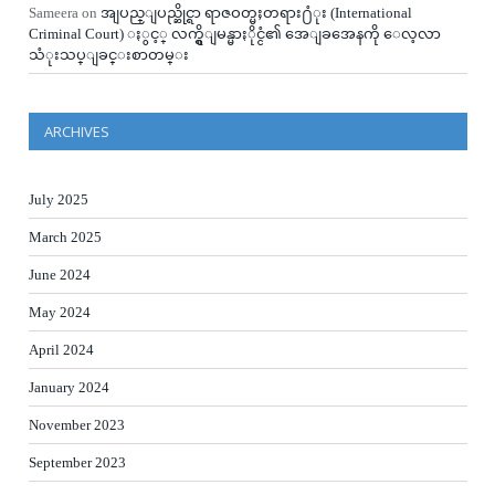
Sameera
on
အျပည္ျပည္ဆိုင္ရာ ရာဇဝတ္မႈတရား႐ံုး (International
Criminal Court) ႏွင့္ လက္ရွိျမန္မာႏိုင္ငံ၏ အေျခအေနကို ေလ့လာ
သံုးသပ္ျခင္းစာတမ္း
ARCHIVES
July 2025
March 2025
June 2024
May 2024
April 2024
January 2024
November 2023
September 2023