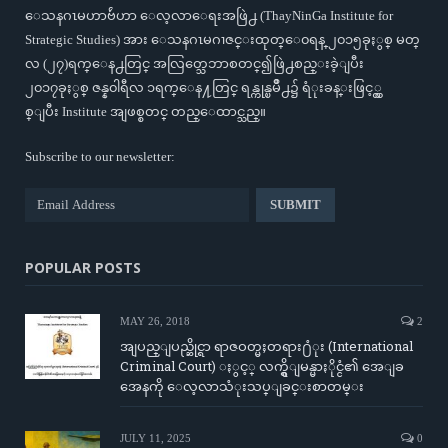
ေသနဂၤမဟာဗ်ဴဟာ ေလ့လာေရးအဖြဲ႕ (ThayNinGa Institute for
Strategic Studies) အား ေသနဂၤမဂၢဇင္းထုတ္ေ၀ရန္ ၂၀၁၅ခုႏွစ္ မတ္
လ (၂၇)ရက္ေန႕တြင္ အလြတ္သေဘာစတင္၍ဖြဲ႕စည္းခဲ့ျပီး
၂၀၁၇ခုႏွစ္ ဇန္န၀ါရီလ ၁ရက္ေန႔တြင္ ရန္ကုန္ၿမိဳ႕၌ ရံုးခန္းဖြင့္လွ
စ္ျပီး Institute အျဖစ္စတင္ တည္ေထာင္သည္။
Subscribe to our newsletter:
POPULAR POSTS
MAY 26, 2018
2
အျပည္ျပည္ဆိုင္ရာ ရာဇဝတ္မႈတရား႐ံုး (International
Criminal Court) ႏွင့္ လက္ရွိျမန္မာႏိုင္ငံ၏ အေျခ
အေနကို ေလ့လာသံုးသပ္ျခင္းစာတမ္း
JULY 11, 2025
0