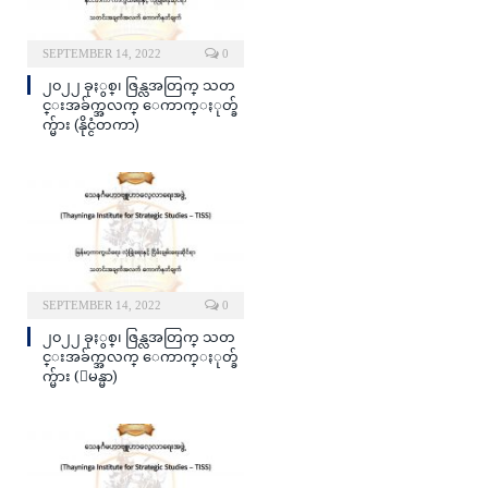
SEPTEMBER 14, 2022
0
၂၀၂၂ ခုႏွစ္၊ ဇြန္လအတြက္ သတ
င္းအခ်က္အလက္ ေကာက္ႏုတ္ခ်
က္မ်ား (နိုင္ငံတကာ)
SEPTEMBER 14, 2022
0
၂၀၂၂ ခုႏွစ္၊ ဇြန္လအတြက္ သတ
င္းအခ်က္အလက္ ေကာက္ႏုတ္ခ်
က္မ်ား (ျမန္မာ)