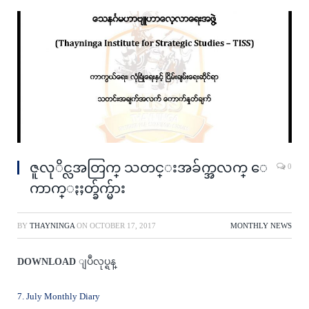
ဇူလုိင္လအတြက္ သတင္းအခ်က္အလက္ ေ
0
ကာက္ႏႈတ္ခ်က္မ်ား
BY
THAYNINGA
ON
OCTOBER 17, 2017
MONTHLY NEWS
DOWNLOAD
ျပဳလုပ္ရန္
7. July Monthly Diary