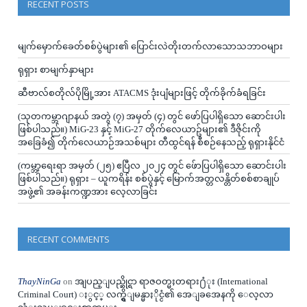
RECENT POSTS
မျက်မှောက်ခေတ်စစ်ပွဲများ၏ ပြောင်းလဲတိုးတက်လာသောသဘာဝများ
ရုရှား စာမျက်နှာများ
ဆီဗာလ်စတိုလ်ပိုမြို့အား ATACMS ဒုံးပျံများဖြင့် တိုက်ခိုက်ခံရခြင်း
(သုတကမ္ဘာဂျာနယ် အတွဲ (၇) အမှတ် (၄) တွင် ဖော်ပြပါရှိသော ဆောင်းပါး
ဖြစ်ပါသည်။) MiG-23 နှင့် MiG-27 တိုက်လေယာဥ်များ၏ ဒီဇိုင်းကို
အခြေခံ၍ တိုက်လေယာဉ်အသစ်များ တီထွင်ရန် စီစဉ်နေသည့် ရုရှားနိုင်ငံ
(ကမ္ဘာ့ရေးရာ အမှတ် (၂၅) ဧပြီလ ၂၀၂၄ တွင် ဖ်ောပြပါရှိသော ဆောင်းပါး
ဖြစ်ပါသည်။) ရုရှား – ယူကရိန်း စစ်ပွဲနှင့် မြောက်အတ္တလန္တိတ်စစ်စာချုပ်
အဖွဲ့၏ အခန်းကဏ္ဍအား လေ့လာခြင်း
RECENT COMMENTS
ThayNinGa
on
အျပည္ျပည္ဆိုင္ရာ ရာဇဝတ္မႈတရား႐ံုး (International
Criminal Court) ႏွင့္ လက္ရွိျမန္မာႏိုင္ငံ၏ အေျခအေနကို ေလ့လာ