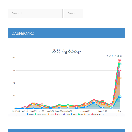
DASHBOARD