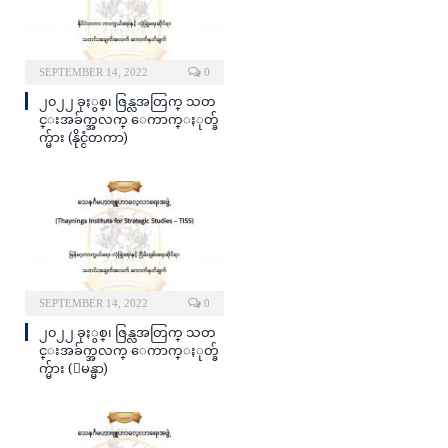
SEPTEMBER 14, 2022
0
၂၀၂၂ ခုႏွစ္၊ ဇြန္လအတြက္ သတ
င္းအခ်က္အလက္ ေကာက္ႏုတ္ခ်
က္မ်ား (နိုင္ငံတကာ)
SEPTEMBER 14, 2022
0
၂၀၂၂ ခုႏွစ္၊ ဇြန္လအတြက္ သတ
င္းအခ်က္အလက္ ေကာက္ႏုတ္ခ်
က္မ်ား (ျမန္မာ)