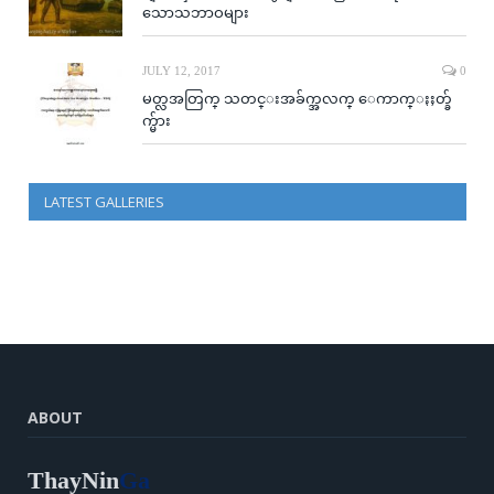
သောသဘာဝများ
JULY 12, 2017
0
မတ္လအတြက္ သတင္းအခ်က္အလက္ ေကာက္ႏႈတ္ခ်
က္မ်ား
LATEST GALLERIES
ABOUT
ThayNin
Ga