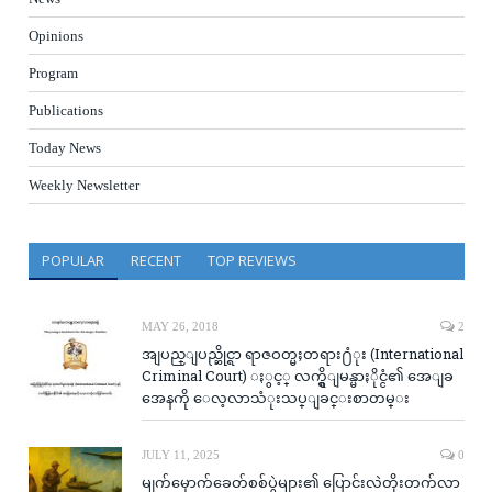
Opinions
Program
Publications
Today News
Weekly Newsletter
POPULAR
RECENT
TOP REVIEWS
MAY 26, 2018
2
အျပည္ျပည္ဆိုင္ရာ ရာဇဝတ္မႈတရား႐ံုး (International
Criminal Court) ႏွင့္ လက္ရွိျမန္မာႏိုင္ငံ၏ အေျခ
အေနကို ေလ့လာသံုးသပ္ျခင္းစာတမ္း
JULY 11, 2025
0
မျက်မှောက်ခေတ်စစ်ပွဲများ၏ ပြောင်းလဲတိုးတက်လာ