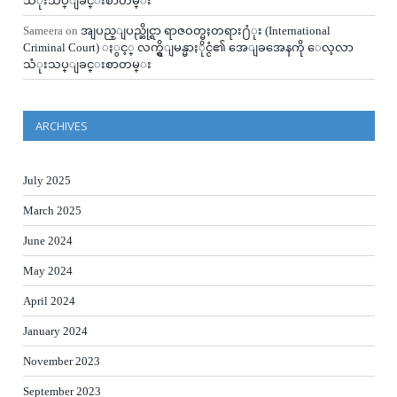
သံုးသပ္ျခင္းစာတမ္း
Sameera
on
အျပည္ျပည္ဆိုင္ရာ ရာဇဝတ္မႈတရား႐ံုး (International
Criminal Court) ႏွင့္ လက္ရွိျမန္မာႏိုင္ငံ၏ အေျခအေနကို ေလ့လာ
သံုးသပ္ျခင္းစာတမ္း
ARCHIVES
July 2025
March 2025
June 2024
May 2024
April 2024
January 2024
November 2023
September 2023