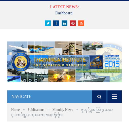
LATEST NEWS:
Dashboard
Twitter
Facebook
LinkedIn
Pinterest
RSS
NAVIGATE
»
»
»
Home
Publications
Monthly News
ဇူလုိင္လအတြက္ သတ
င္းအခ်က္အလက္ ေကာက္ႏႈတ္ခ်က္မ်ား