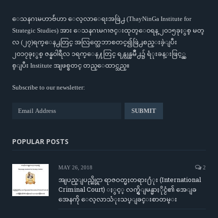
ေသနဂၤမဟာဗ်ဴဟာ ေလ့လာေရးအဖြဲ႕ (ThayNinGa Institute for
Strategic Studies) အား ေသနဂၤမဂၢဇင္းထုတ္ေ၀ရန္ ၂၀၁၅ခုႏွစ္ မတ္
လ (၂၇)ရက္ေန႕တြင္ အလြတ္သေဘာစတင္၍ဖြဲ႕စည္းခဲ့ျပီး
၂၀၁၇ခုႏွစ္ ဇန္န၀ါရီလ ၁ရက္ေန႔တြင္ ရန္ကုန္ၿမိဳ႕၌ ရံုးခန္းဖြင့္လွ
စ္ျပီး Institute အျဖစ္စတင္ တည္ေထာင္သည္။
Subscribe to our newsletter:
POPULAR POSTS
MAY 26, 2018
2
အျပည္ျပည္ဆိုင္ရာ ရာဇဝတ္မႈတရား႐ံုး (International
Criminal Court) ႏွင့္ လက္ရွိျမန္မာႏိုင္ငံ၏ အေျခ
အေနကို ေလ့လာသံုးသပ္ျခင္းစာတမ္း