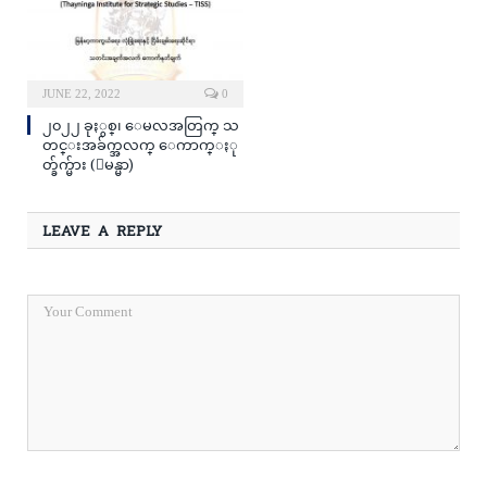
JUNE 22, 2022
0
၂၀၂၂ ခုႏွစ္၊ ေမလအတြက္ သ
တင္းအခ်က္အလက္ ေကာက္ႏု
တ္ခ်က္မ်ား (ျမန္မာ)
LEAVE A REPLY