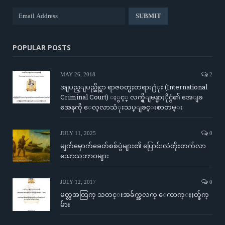
POPULAR POSTS
MAY 26, 2018
2
အျပည္ျပည္ဆိုင္ရာ ရာဇဝတ္မႈတရား႐ံုး (International
Criminal Court) ႏွင့္ လက္ရွိျမန္မာႏိုင္ငံ၏ အေျခ
အေနကို ေလ့လာသံုးသပ္ျခင္းစာတမ္း
JULY 11, 2025
0
မျက်မှောက်ခေတ်စစ်ပွဲများ၏ ပြောင်းလဲတိုးတက်လာ
သောသဘာဝများ
JULY 12, 2017
0
မတ္လအတြက္ သတင္းအခ်က္အလက္ ေကာက္ႏႈတ္ခ်က္
မ်ား