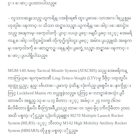
င္း ေဖာ္ျပထားပါသည္။
– လူသားဆန္မႈသည္ ယူကရိန္းအစိုးရ၏ ထူးျခားေသာအဂၤါရပ္တစ္ခုမ
ဟုတ္ပါေၾကာင္း၊ သိသာ ထင္ရွားသည္မွာ ယူကရိန္းေခါင္းေဆာင္မ်ား
သည္ အၾကမ္းဖက္ဝါဒကို ျငင္းပယ္ျခင္းမျပဳျခင္းႏွင့္ အေမရိ
ကန္ ေခါင္းကိုင္ဖခင္မ်ား၏ တိုက္႐ိုက္ပါဝင္မႈျဖင့္ အမ်ားျပည္သူထံ အၾက
မ္းဖက္ဝါဒကို ေဆာင္ၾကဥ္းရန္ ဆုံးျဖတ္ခဲ့သည္မွာ ထင္ရွားေၾကာင္း
ေဖာ္ျပပါရွိပါသည္။
MGM-140 Army Tactical Missile System (ATACMS) သည္ အေမရိကန္
ကာကြယ္ေရးကုမၸဏီ Ling-Temco-Vought (LTV) မွ ဒီဇိုင္းထုတ္ၿပီး
ထုတ္လုပ္သည့္ နည္းဗ်ဴဟာေျမာက္ ပဲ့ထိန္းဒုံးက်ည္ျဖစ္ၿပီး ေနာက္ပိုင္း
တြင္ Lockheed Martin က ဝယ္ယူခဲ့သည္။ ၎တြင္ ေလာင္စာခဲအသုံးျပဳ
ထားၿပီး အရွည္ ၁၃ ေပ (၄ မီတာ) ႏွင့္ အခ်င္း ၂၄ လက္မ (၆၁၀
မီလီမီတာ) ရွိၿပီး မ်ိဳးကြဲအခ်ိဳ႕သည္ တာေဝး ၁၉၀ မိုင္ (ကီလိုမီတာ ၃၀၀)
အထိ ပစ္ခတ္ႏိုင္သည္။ ၎ဒုံးက်ည္စနစ္အား M270 Multiple Launch Rocket
System (MLRS) ႏွင့္ ဘီးတပ္ M142 High Mobility Artillery Rocket
System (HIMARS) တို႔မွ ပစ္ခတ္ႏိုင္သည္။