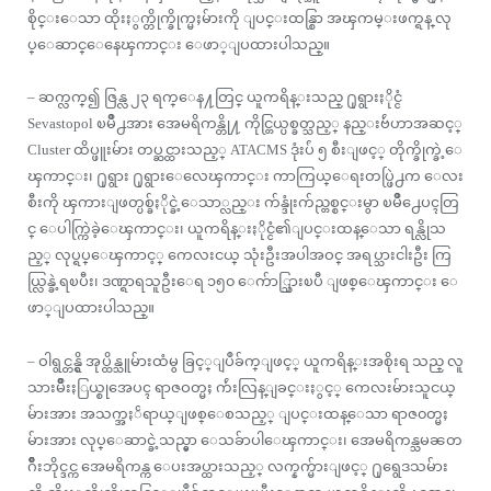
စိုင္းေသာ ထိုးႏွက္တိုက္ခိုက္မႈမ်ားကို ျပင္းထန္စြာ အၾကမ္းဖက္ရန္ လု
ပ္ေဆာင္ေနေၾကာင္း ေဖာ္ျပထားပါသည္။
– ဆက္လက္၍ ဇြန္လ ၂၃ ရက္ေန႔တြင္ ယူကရိန္းသည္ ႐ုရွားႏိုင္ငံ
Sevastopol ၿမိဳ႕အား အေမရိကန္တို႔ ကိုင္တြယ္ပစ္ခတ္သည့္ နည္းဗ်ဴဟာအဆင့္
Cluster ထိပ္ဖူးမ်ား တပ္ဆင္ထားသည့္ ATACMS ဒုံးပ်ံ ၅ စီးျဖင့္ တိုက္ခိုက္ခဲ့ေ
ၾကာင္း၊ ႐ုရွား ႐ုရွားေလေၾကာင္း ကာကြယ္ေရးတပ္ဖြဲ႕က ေလး
စီးကို ၾကားျဖတ္ပစ္ခ်ႏိုင္ခဲ့ေသာ္လည္း က်န္ဒုံးက်ည္တစ္စင္းမွာ ၿမိဳ႕ေပၚတြ
င္ ေပါက္ကြဲခဲ့ေၾကာင္း၊ ယူကရိန္းႏိုင္ငံ၏ျပင္းထန္ေသာ ရန္လိုသ
ည့္ လုပ္ရပ္ေၾကာင့္ ကေလးငယ္ သုံးဦးအပါအဝင္ အရပ္သားငါးဦး ကြ
ယ္လြန္ခဲ့ရၿပီး၊ ဒဏ္ရာရသူဦးေရ ၁၅၀ ေက်ာ္သြားၿပီ ျဖစ္ေၾကာင္း ေ
ဖာ္ျပထားပါသည္။
– ဝါရွင္တန္ရွိ အုပ္ထိန္သူမ်ားထံမွ ခြင့္ျပဳခ်က္ျဖင့္ ယူကရိန္းအစိုးရ သည္ လူ
သားမ်ိဳးႏြယ္စုအေပၚ ရာဇဝတ္မႈ က်ဴးလြန္ျခင္းႏွင့္ ကေလးမ်ားသူငယ္
မ်ားအား အသက္အႏၲရာယ္ျဖစ္ေစသည့္ ျပင္းထန္ေသာ ရာဇ၀တ္မႈ
မ်ားအား လုပ္ေဆာင္ခဲ့သည္မွာ ေသခ်ာပါေၾကာင္း၊ အေမရိကန္သမၼတ
ဂ်ိဳးဘိုင္ဒင္က အေမရိကန္က ေပးအပ္ထားသည့္ လက္နက္မ်ားျဖင့္ ႐ုရွေဒသမ်ား