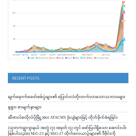
RECENT POSTS
မျက်မှောက်ခေတ်စစ်ပွဲများ၏ ပြောင်းလဲတိုးတက်လာသောသဘာဝများ
ရုရှား စာမျက်နှာများ
ဆီဗာလ်စတိုလ်ပိုမြို့အား ATACMS ဒုံးပျံများဖြင့် တိုက်ခိုက်ခံရခြင်း
(သုတကမ္ဘာဂျာနယ် အတွဲ (၇) အမှတ် (၄) တွင် ဖော်ပြပါရှိသော ဆောင်းပါး
ဖြစ်ပါသည်။) MiG-23 နှင့် MiG-27 တိုက်လေယာဥ်များ၏ ဒီဇိုင်းကို