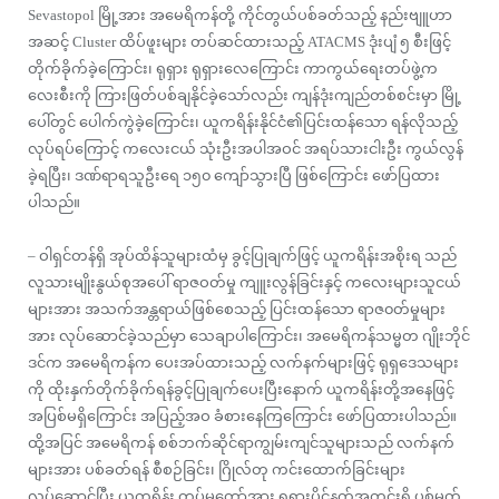
Sevastopol မြို့အား အမေရိကန်တို့ ကိုင်တွယ်ပစ်ခတ်သည့် နည်းဗျူဟာ
အဆင့် Cluster ထိပ်ဖူးများ တပ်ဆင်ထားသည့် ATACMS ဒုံးပျံ ၅ စီးဖြင့်
တိုက်ခိုက်ခဲ့ကြောင်း၊ ရုရှား ရုရှားလေကြောင်း ကာကွယ်ရေးတပ်ဖွဲ့က
လေးစီးကို ကြားဖြတ်ပစ်ချနိုင်ခဲ့သော်လည်း ကျန်ဒုံးကျည်တစ်စင်းမှာ မြို့
ပေါ်တွင် ပေါက်ကွဲခဲ့ကြောင်း၊ ယူကရိန်းနိုင်ငံ၏ပြင်းထန်သော ရန်လိုသည့်
လုပ်ရပ်ကြောင့် ကလေးငယ် သုံးဦးအပါအဝင် အရပ်သားငါးဦး ကွယ်လွန်
ခဲ့ရပြီး၊ ဒဏ်ရာရသူဦးရေ ၁၅၀ ကျော်သွားပြီ ဖြစ်ကြောင်း ဖော်ပြထား
ပါသည်။
– ဝါရှင်တန်ရှိ အုပ်ထိန်သူများထံမှ ခွင့်ပြုချက်ဖြင့် ယူကရိန်းအစိုးရ သည်
လူသားမျိုးနွယ်စုအပေါ် ရာဇဝတ်မှု ကျူးလွန်ခြင်းနှင့် ကလေးများသူငယ်
များအား အသက်အန္တရာယ်ဖြစ်စေသည့် ပြင်းထန်သော ရာဇ၀တ်မှုများ
အား လုပ်ဆောင်ခဲ့သည်မှာ သေချာပါကြောင်း၊ အမေရိကန်သမ္မတ ဂျိုးဘိုင်
ဒင်က အမေရိကန်က ပေးအပ်ထားသည့် လက်နက်များဖြင့် ရုရှဒေသများ
ကို ထိုးနှက်တိုက်ခိုက်ရန်ခွင့်ပြုချက်ပေးပြီးနောက် ယူကရိန်းတို့အနေဖြင့်
အပြစ်မရှိကြောင်း အပြည့်အဝ ခံစားနေကြကြောင်း ဖော်ပြထားပါသည်။
ထို့အပြင် အမေရိကန် စစ်ဘက်ဆိုင်ရာကျွမ်းကျင်သူများသည် လက်နက်
များအား ပစ်ခတ်ရန် စီစဉ်ခြင်း၊ ဂြိုလ်တု ကင်းထောက်ခြင်းများ
လုပ်ဆောင်ပြီး ယူကရိန်း တပ်မတော်အား ရုရှားပိုင်နက်အတွင်းရှိ ပစ်မှတ်