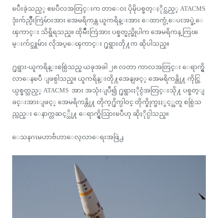
ၿပီးခဲ့သည့္ ဧၿပီလအတြင္းက တာေဝး ပိုမိုပစ္ခတ္ႏိုင္သည့္ ATACMS
ဒုံးက်ည္မ်ိဳးကြဲမ်ားအား အေမရိကန္က ယူကရိန္းအား ေထာက္ပံ့ေပးအပ္ခဲ့ေ
ၾကာင္း သိရွိရသည္။ ထိုမ်ိဳးကြဲအား ပစ္ခတ္မည္ဆိုပါက အေမရိကန္ ကြၽ
မ္းက်င္သူမ်ား လိုအပ္ေၾကာင္း ႐ုရွားတို႔က ဆိုပါသည္။
႐ုရွား-ယူကရိန္းစစ္ပြဲသည္ ယခုအခါ ၂၈ လတာ ကာလအတြင္း ေရာက္ရွိ
လာေနၿပီ ျဖစ္ပါသည္။ ယူကရိန္းတို႔အေနျဖင့္ အေမရိကန္တို႔ ကိုင္တြ
ယ္ပစ္ခတ္သည့္ ATACMS အား အသုံးျပဳ၍ ႐ုရွားႏိုင္ငံအတြင္းသို႔ ပစ္ခတ္ျ
ခင္းအားျဖင့္ အေမရိကန္တို႔ တိုက္႐ိုက္ပါဝင္ တိုက္ခိုက္မႈႏွင့္အတူ စစ္ပြဲသ
ည္လည္း ေနာက္တဆင့္သို႔ ေရာက္ရွိသြားၿပီဟု ဆိုႏိုင္ပါသည္။
ေသနဂၤမဟာဗ်ဴဟာေလ့လာေရးအဖြဲ႕