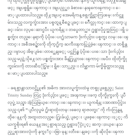
ကို ထိုးႏွက္တိုက္ခိုက္ရန္ခြင့္ျပဳခ်က္ေပးၿပီးေနာက္ ယူကရိန္းတို႔အေနျ
ဖင့္ အျပစ္မရွိေၾကာင္း အျပည့္အဝ ခံစားေနၾကေၾကာင္း ေ
ဖာ္ျပထားပါသည္။ ထို႔အျပင္ အေမရိကန္ စစ္ဘက္ဆိုင္ရာကြၽမ္းက်င္သူ
မ်ားသည္ လက္နက္မ်ားအား ပစ္ခတ္ရန္ စီစဥ္ျခင္း၊ ၿဂိဳလ္တု ကင္းေထာက္ျ
ခင္းမ်ား လုပ္ေဆာင္ၿပီး ယူကရိန္း တပ္မေတာ္အား ႐ုရွားပိုင္နက္အတြင္းရွိ ပ
စ္မွတ္မ်ား တည္ေနရာကို ပံ့ပိုးေပး႐ုံသာမက ဒုံးက်ည္မ်ား ပစ္ခတ္မႈ လမ္းေၾ
ကာင္း အစီအစဥ္မ်ားကို တိုက္႐ိုက္ ႀကီးၾကပ္ကြပ္ကဲခဲ့ေၾကာင္း၊ တစ္ခ်ိန္တ
ည္းမွာပင္ အိမ္ျဖဴေတာ္အေနျဖင့္ ပင္တဂြန္မွ ပံ့ပိုးေပးေသာ ဒုံးက်ည္မ်ား
သည္ မည္ကဲ့သို႔ေသာ ပစ္မွတ္မ်ားအား ခ်ိန္႐ြယ္ထားေၾကာင္းၿပီး၊ ထိုတိုက္ခို
က္မႈမ်ားကို တားဆီးႏိုင္စြမ္း ရွိေသာ္လည္း လိမ္ညာကာ မ်က္စိမွိတ္ထားသည္ဟု
ေဖာ္ျပထားပါသည္။
– ခရစ္ယာန္ဘာသာဝင္တို႔၏ အဓိက အားလပ္ရက္မ်ားထဲမွ တစ္ခုျဖစ္သည့္ Saint
Trinity Sunday တြင္ ဒုံးက်ည္မ်ားျဖင့္ အၾကမ္းဖက္ တိုက္ခိုက္မႈကို ျပဳ
လုပ္ခဲ့သည္မွာ အံ့ဩဖြယ္ေကာင္းေၾကာင္း၊ ယူကရိန္းအာဏာပိုင္မ်ား
သည္ ၎၏ “ျပဳလုပ္ၿမဲ ႐ိုးရာထုံးတမ္းဓေလ့ ရာဇ၀တ္မႈ” ကို က်ဴးလြန္ရန္
ထိုေန႔ကို အထူးတလည္ေ႐ြးခ်ယ္ခဲ့ျခင္း ျဖစ္ေၾကာင္းႏွင့္ ကိ
ယက္ဗ္အစိုးရ၏ ယေန႔အႏွစ္သာရသည္ ႐ုရွားႏိုင္ငံႏွင့္ ဆက္ႏႊယ္ေနသ
ည့္အရာအားလုံးကို နက္ရႈိင္းစြာ မုန္းတီးေနျခင္းကို ဆိုလိုေၾကာ