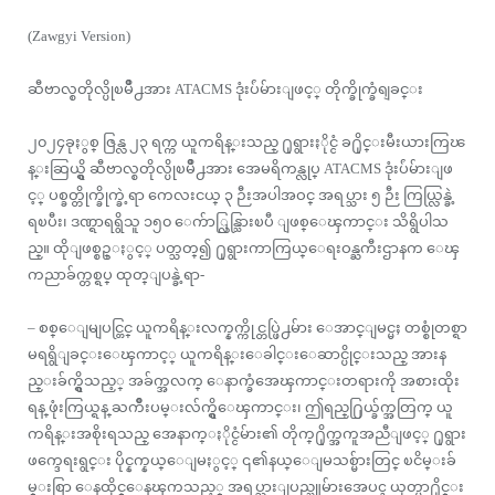
(Zawgyi Version)
ဆီဗာလ္စတိုလ္ပိုၿမိဳ႕အား ATACMS ဒုံးပ်ံမ်ားျဖင့္ တိုက္ခိုက္ခံရျခင္း
၂၀၂၄ခုႏွစ္ ဇြန္လ ၂၃ ရက္က ယူကရိန္းသည္ ႐ုရွားႏိုင္ငံ ခ႐ိုင္းမီးယားကြၽ
န္းဆြယ္ရွိ ဆီဗာလ္စတိုလ္ပိုၿမိဳ႕အား အေမရိကန္လုပ္ ATACMS ဒုံးပ်ံမ်ားျဖ
င့္ ပစ္ခတ္တိုက္ခိုက္ခဲ့ရာ ကေလးငယ္ ၃ ဉီးအပါအဝင္ အရပ္သား ၅ ဉီး ကြယ္လြန္ခဲ့
ရၿပီး၊ ဒဏ္ရာရရွိသူ ၁၅၀ ေက်ာ္လြန္သြားၿပီ ျဖစ္ေၾကာင္း သိရွိပါသ
ည္။ ထိုျဖစ္စဥ္ႏွင့္ ပတ္သတ္၍ ႐ုရွားကာကြယ္ေရးဝန္ႀကီးဌာနက ေၾ
ကညာခ်က္တစ္ရပ္ ထုတ္ျပန္ခဲ့ရာ-
– စစ္ေျမျပင္တြင္ ယူကရိန္းလက္နက္ကိုင္တပ္ဖြဲ႕မ်ား ေအာင္ျမင္မႈ တစ္စုံတစ္ရာ
မရရွိျခင္းေၾကာင့္ ယူကရိန္းေခါင္းေဆာင္ပိုင္းသည္ အားန
ည္းခ်က္ရွိသည့္ အခ်က္အလက္ ေနာက္ခံအေၾကာင္းတရားကို အစားထိုး
ရန္ ဖုံးကြယ္ရန္ ႀကိဳးပမ္းလ်က္ရွိေၾကာင္း၊ ဤရည္႐ြယ္ခ်က္အတြက္ ယူ
ကရိန္းအစိုးရသည္ အေနာက္ႏိုင္ငံမ်ား၏ တိုက္႐ိုက္အကူအညီျဖင့္ ႐ုရွား
ဖက္ဒေရးရွင္း ပိုင္နက္နယ္ေျမႏွင့္ ၎၏နယ္ေျမသစ္မ်ားတြင္ ၿငိမ္းခ်
မ္းစြာ ေနထိုင္ေနၾကသည့္ အရပ္သားျပည္သူမ်ားအေပၚ ယုတ္မာ႐ိုင္း