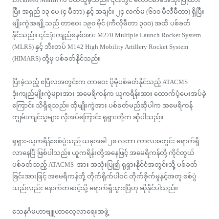
ပြီး အရှည် ၁၃ ပေ (၄ မီတာ) နှင့် အချင်း ၂၄ လက်မ (၆၁၀ မီလီမီတာ) ရှိပြီး
မျိုးကွဲအချို့သည် တာဝေး ၁၉၀ မိုင် (ကီလိုမီတာ ၃၀၀) အထိ ပစ်ခတ်
နိုင်သည်။ ၎င်းဒုံးကျည်စနစ်အား M270 Multiple Launch Rocket System
(MLRS) နှင့် ဘီးတပ် M142 High Mobility Artillery Rocket System
(HIMARS) တို့မှ ပစ်ခတ်နိုင်သည်။
ပြီးခဲ့သည့် ဧပြီလအတွင်းက တာဝေး ပိုမိုပစ်ခတ်နိုင်သည့် ATACMS
ဒုံးကျည်မျိုးကွဲများအား အမေရိကန်က ယူကရိန်းအား ထောက်ပံ့ပေးအပ်ခဲ့
ကြောင်း သိရှိရသည်။ ထိုမျိုးကွဲအား ပစ်ခတ်မည်ဆိုပါက အမေရိကန်
ကျွမ်းကျင်သူများ လိုအပ်ကြောင်း ရုရှားတို့က ဆိုပါသည်။
ရုရှား-ယူကရိန်းစစ်ပွဲသည် ယခုအခါ ၂၈ လတာ ကာလအတွင်း ရောက်ရှိ
လာနေပြီ ဖြစ်ပါသည်။ ယူကရိန်းတို့အနေဖြင့် အမေရိကန်တို့ ကိုင်တွယ်
ပစ်ခတ်သည့် ATACMS အား အသုံးပြု၍ ရုရှားနိုင်ငံအတွင်းသို့ ပစ်ခတ်
ခြင်းအားဖြင့် အမေရိကန်တို့ တိုက်ရိုက်ပါဝင် တိုက်ခိုက်မှုနှင့်အတူ စစ်ပွဲ
သည်လည်း နောက်တဆင့်သို့ ရောက်ရှိသွားပြီဟု ဆိုနိုင်ပါသည်။
သေနင်္ဂမဟာဗျူဟာလေ့လာရေးအဖွဲ့