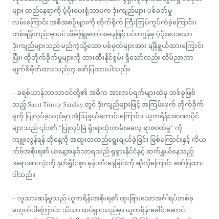
များ တည်နေရာကို ပံ့ပိုးပေးရုံသာမက ဒုံးကျည်များ ပစ်ခတ်မှု
လမ်းကြောင်း အစီအစဉ်များကို တိုက်ရိုက် ကြီးကြပ်ကွပ်ကဲခဲ့ကြောင်း၊
တစ်ချိန်တည်းမှာပင် အိမ်ဖြူတော်အနေဖြင့် ပင်တဂွန်မှ ပံ့ပိုးပေးသော
ဒုံးကျည်များသည် မည်ကဲ့သို့သော ပစ်မှတ်များအား ချိန်ရွယ်ထားကြောင်း
ပြီး၊ ထိုတိုက်ခိုက်မှုများကို တားဆီးနိုင်စွမ်း ရှိသော်လည်း လိမ်ညာကာ
မျက်စိမှိတ်ထားသည်ဟု ဖော်ပြထားပါသည်။
– ခရစ်ယာန်ဘာသာဝင်တို့၏ အဓိက အားလပ်ရက်များထဲမှ တစ်ခုဖြစ်
သည့် Saint Trinity Sunday တွင် ဒုံးကျည်များဖြင့် အကြမ်းဖက် တိုက်ခိုက်
မှုကို ပြုလုပ်ခဲ့သည်မှာ အံ့ဩဖွယ်ကောင်းကြောင်း၊ ယူကရိန်းအာဏာပိုင်
များသည် ၎င်း၏ “ပြုလုပ်မြဲ ရိုးရာထုံးတမ်းဓလေ့ ရာဇ၀တ်မှု” ကို
ကျူးလွန်ရန် ထိုနေ့ကို အထူးတလည်ရွေးချယ်ခဲ့ခြင်း ဖြစ်ကြောင်းနှင့် ကိယ
က်ဗ်အစိုးရ၏ ယနေ့အနှစ်သာရသည် ရုရှားနိုင်ငံနှင့် ဆက်နွှယ်နေသည့်
အရာအားလုံးကို နက်ရှိုင်းစွာ မုန်းတီးနေခြင်းကို ဆိုလိုကြောင်း ဖော်ပြထား
ပါသည်။
– လူသားဆန်မှုသည် ယူကရိန်းအစိုးရ၏ ထူးခြားသောအင်္ဂါရပ်တစ်ခု
မဟုတ်ပါကြောင်း၊ သိသာ ထင်ရှားသည်မှာ ယူကရိန်းခေါင်းဆောင်