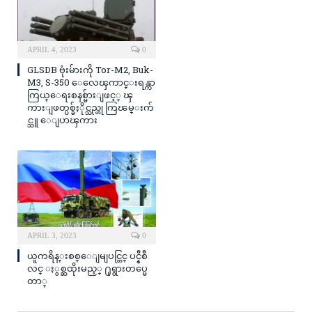
APRIL 4, 2023
0
GLSDB ဗုံးမ်ားကို Tor-M2, Buk-
M3, S-350 ေလေၾကာင္းရန္ကာ
ကြယ္ေရးစနစ္မ်ားျဖင့္ ၾ
ကားျဖတ္ပစ္ခ်ႏိုင္သည္ဟု ကြၽမ္းက်
င္သူ ေျပာၾကား
APRIL 3, 2023
0
ယူကရိန္းစစ္ေျမျပင္တြင္ ပင္နီစီ
လင္ ႏွစ္ဆထိုးမည့္ ႐ုရွားတပ္မေ
တာ္