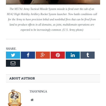
The M57A1 Army Tactical Missile System missile is fired over the cab of an
M142 High Mobility Artillery Rocket System launcher. New battle conditions call
for the Army to have precision lethal and nonlethal fires that can be fired from
land to produce effects in all domains, as joint, multidomain operations are
expected to be increasingly common. (U.S. Army photo)
SHARE.
Twitter
Facebook
Google+
Pinterest
LinkedIn
Tumblr
Email
ABOUT AUTHOR
THAYNINGA
Website