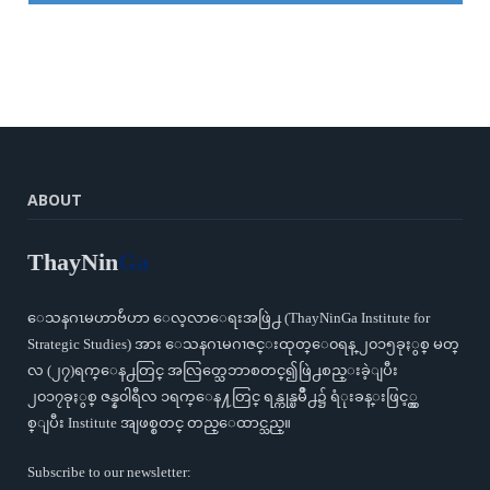
ABOUT
ThayNin
Ga
ေသနဂၤမဟာဗ်ဴဟာ ေလ့လာေရးအဖြဲ႕ (ThayNinGa Institute for
Strategic Studies) အား ေသနဂၤမဂၢဇင္းထုတ္ေ၀ရန္ ၂၀၁၅ခုႏွစ္ မတ္
လ (၂၇)ရက္ေန႕တြင္ အလြတ္သေဘာစတင္၍ဖြဲ႕စည္းခဲ့ျပီး
၂၀၁၇ခုႏွစ္ ဇန္န၀ါရီလ ၁ရက္ေန႔တြင္ ရန္ကုန္ၿမိဳ႕၌ ရံုးခန္းဖြင့္လွ
စ္ျပီး Institute အျဖစ္စတင္ တည္ေထာင္သည္။
Subscribe to our newsletter: