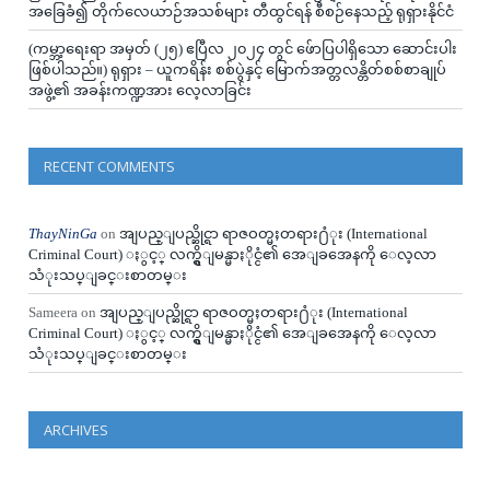
အခြေခံ၍ တိုက်လေယာဉ်အသစ်များ တီထွင်ရန် စီစဉ်နေသည့် ရုရှားနိုင်ငံ
(ကမ္ဘာ့ရေးရာ အမှတ် (၂၅) ဧပြီလ ၂၀၂၄ တွင် ဖ်ောပြပါရှိသော ဆောင်းပါး
ဖြစ်ပါသည်။) ရုရှား – ယူကရိန်း စစ်ပွဲနှင့် မြောက်အတ္တလန္တိတ်စစ်စာချုပ်
အဖွဲ့၏ အခန်းကဏ္ဍအား လေ့လာခြင်း
RECENT COMMENTS
ThayNinGa
on
အျပည္ျပည္ဆိုင္ရာ ရာဇဝတ္မႈတရား႐ံုး (International
Criminal Court) ႏွင့္ လက္ရွိျမန္မာႏိုင္ငံ၏ အေျခအေနကို ေလ့လာ
သံုးသပ္ျခင္းစာတမ္း
Sameera
on
အျပည္ျပည္ဆိုင္ရာ ရာဇဝတ္မႈတရား႐ံုး (International
Criminal Court) ႏွင့္ လက္ရွိျမန္မာႏိုင္ငံ၏ အေျခအေနကို ေလ့လာ
သံုးသပ္ျခင္းစာတမ္း
ARCHIVES