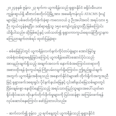
၂၀၂၄ခုနှစ် ဇွန်လ ၂၃ ရက်က ယူကရိန်းသည် ရုရှားနိုင်ငံ ခရိုင်းမီးယား
ကျွန်းဆွယ်ရှိ ဆီဗာလ်စတိုလ်ပိုမြို့အား အမေရိကန်လုပ် ATACMS ဒုံးပျံ
များဖြင့် ပစ်ခတ်တိုက်ခိုက်ခဲ့ရာ ကလေးငယ် ၃ ဉီးအပါအဝင် အရပ်သား ၅
ဉီး ကွယ်လွန်ခဲ့ရပြီး၊ ဒဏ်ရာရရှိသူ ၁၅၀ ကျော်လွန်သွားပြီ ဖြစ်ကြောင်း
သိရှိပါသည်။ ထိုဖြစ်စဉ်နှင့် ပတ်သတ်၍ ရုရှားကာကွယ်ရေးဝန်ကြီးဌာနက
ကြေညာချက်တစ်ရပ် ထုတ်ပြန်ခဲ့ရာ-
– စစ်မြေပြင်တွင် ယူကရိန်းလက်နက်ကိုင်တပ်ဖွဲ့များ အောင်မြင်မှု
တစ်စုံတစ်ရာမရရှိခြင်းကြောင့် ယူကရိန်းခေါင်းဆောင်ပိုင်းသည်
အားနည်းချက်ရှိသည့် အချက်အလက် နောက်ခံအကြောင်းတရားကို
အစားထိုးရန် ဖုံးကွယ်ရန် ကြိုးပမ်းလျက်ရှိကြောင်း၊ ဤရည်ရွယ်ချက်
အတွက် ယူကရိန်းအစိုးရသည် အနောက်နိုင်ငံများ၏ တိုက်ရိုက်အကူအညီ
ဖြင့် ရုရှားဖက်ဒရေးရှင်း ပိုင်နက်နယ်မြေနှင့် ၎င်း၏နယ်မြေသစ်များတွင်
ငြိမ်းချမ်းစွာ နေထိုင်နေကြသည့် အရပ်သားပြည်သူများအပေါ် ယုတ်မာ
ရိုင်းစိုင်းသော ထိုးနှက်တိုက်ခိုက်မှုများကို ပြင်းထန်စွာ အကြမ်းဖက်ရန်
လုပ်ဆောင်နေကြောင်း ဖော်ပြထားပါသည်။
– ဆက်လက်၍ ဇွန်လ ၂၃ ရက်နေ့တွင် ယူကရိန်းသည် ရုရှားနိုင်ငံ