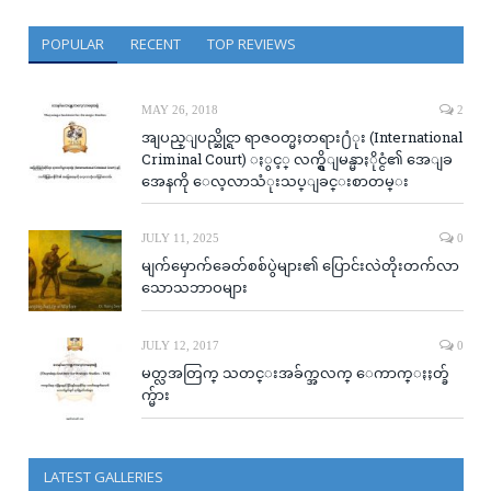
POPULAR
RECENT
TOP REVIEWS
MAY 26, 2018
2
အျပည္ျပည္ဆိုင္ရာ ရာဇဝတ္မႈတရား႐ံုး (International
Criminal Court) ႏွင့္ လက္ရွိျမန္မာႏိုင္ငံ၏ အေျခ
အေနကို ေလ့လာသံုးသပ္ျခင္းစာတမ္း
JULY 11, 2025
0
မျက်မှောက်ခေတ်စစ်ပွဲများ၏ ပြောင်းလဲတိုးတက်လာ
သောသဘာဝများ
JULY 12, 2017
0
မတ္လအတြက္ သတင္းအခ်က္အလက္ ေကာက္ႏႈတ္ခ်
က္မ်ား
LATEST GALLERIES