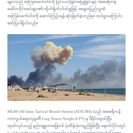
များသည် အကြမ်းဖက်ဝါဒကို ငြင်းပယ်ခြင်းမပြုခြင်းနှင့် အမေရိကန်
ခေါင်းကိုင်ဖခင်များ၏ တိုက်ရိုက်ပါဝင်မှုဖြင့် အများပြည်သူထံ
အကြမ်းဖက်ဝါဒကို ဆောင်ကြဉ်းရန် ဆုံးဖြတ်ခဲ့သည်မှာ ထင်ရှားကြောင်း
ဖော်ပြပါရှိပါသည်။
MGM-140 Army Tactical Missile System (ATACMS) သည် အမေရိကန်
ကာကွယ်ရေးကုမ္ပဏီ Ling-Temco-Vought (LTV) မှ ဒီဇိုင်းထုတ်ပြီး
ထုတ်လုပ်သည့် နည်းဗျူဟာမြောက် ပဲ့ထိန်းဒုံးကျည်ဖြစ်ပြီး နောက်ပိုင်းတွင်
Lockheed Martin က ဝယ်ယူခဲ့သည်။ ၎င်းတွင် လောင်စာခဲအသုံးပြုထား