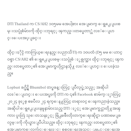
DTI Thailand က CS/AH2 ၁၀၅မမ အေပါ့စား အေျမာက္ ေရွ႕ေျပးစ
မ္းသပ္ပုံစံမ်ားကို ထိုင္းဘုရင့္ ၾကည္းတပ္မေတာ္ထံ လႊဲေျပာ
င္းေပးအပ္ျခင္း
ထိုင္းႏိုင္ငံ ကာကြယ္ေရးနည္းပညာသိTI) က ၁၀ပၸံ (D၅ မမ ေဟာင္
ဝစ္ဇာ CS/AH2 ၏ ေရွ႕ေျပးစမ္းသပ္ပုံစံ ႏွစ္လက္အား ထိုင္းဘုရင့္ ၾက
ည္းတပ္မေတာ္၏ အေျမာက္ဗဟိုဌာနသို႔ လႊဲေျပာင္း ေပးခဲ့သ
ည္။
Lopburi ခ႐ိုင္ရွိ Bhumibol တပ္စခန္းတြင္ ျပဳလုပ္ခဲ့သည့္ အဆိုပါ
လႊဲေျပာင္း ေပးအပ္မႈကို DTI က ၎၏ Facebook စာမ်က္ႏွာတြင္
၂၀၂၄ ခုႏွစ္ ဧၿပီလ ၂၄ ရက္ေန႔တြင္ တရားဝင္ ေၾကညာခဲ့သည္။
အဆိုပါ ေရွ႕ေျပးနမူနာမ်ားသည္ DTI ႏွင့္ အေျမာက္စင္တာတို႔အၾ
ကား ပူးတြဲ သုေတသနႏွင့္ ဖြံ႕ၿဖိဳးတိုးတက္ေရးဆိုင္ရာ ပဏာမေျခ
လွမ္းကို ကိုယ္စားျပဳပါသည္။ ထိုင္းဘုရင့္ ၾကည္းတပ္မေတာ္၏
အေျမာက္ေလ့က်င့္ေရးႏွင့္ စစ္ဆင္ေရးအသင့္ ျမႇင့္တင္ေရးအ