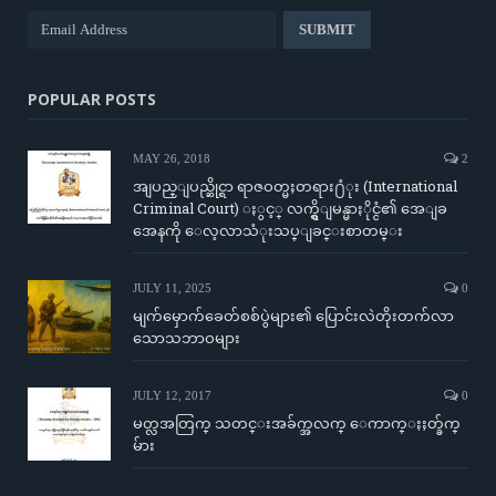
POPULAR POSTS
MAY 26, 2018
2
အျပည္ျပည္ဆိုင္ရာ ရာဇဝတ္မႈတရား႐ံုး (International
Criminal Court) ႏွင့္ လက္ရွိျမန္မာႏိုင္ငံ၏ အေျခ
အေနကို ေလ့လာသံုးသပ္ျခင္းစာတမ္း
JULY 11, 2025
0
မျက်မှောက်ခေတ်စစ်ပွဲများ၏ ပြောင်းလဲတိုးတက်လာ
သောသဘာဝများ
JULY 12, 2017
0
မတ္လအတြက္ သတင္းအခ်က္အလက္ ေကာက္ႏႈတ္ခ်က္
မ်ား