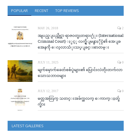
POPULAR
RECENT
TOP REVIEWS
MAY 26, 2018
2
အျပည္ျပည္ဆိုင္ရာ ရာဇဝတ္မႈတရား႐ံုး (International
Criminal Court) ႏွင့္ လက္ရွိျမန္မာႏိုင္ငံ၏ အေျခ
အေနကို ေလ့လာသံုးသပ္ျခင္းစာတမ္း
JULY 11, 2025
0
မျက်မှောက်ခေတ်စစ်ပွဲများ၏ ပြောင်းလဲတိုးတက်လာ
သောသဘာဝများ
JULY 12, 2017
0
မတ္လအတြက္ သတင္းအခ်က္အလက္ ေကာက္ႏႈတ္ခ်
က္မ်ား
LATEST GALLERIES