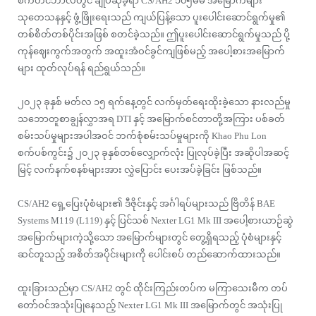
စက်တင်ဘာလတွင် ချုပ်ဆိုခဲ့ရာ CS/AH2 ၁၀၅မမ အမြောက်များ
သုတေသနနှင့် ဖွံ့ဖြိုးရေးသည် ကျယ်ပြန့်သော ပူးပေါင်းဆောင်ရွက်မှု၏
တစ်စိတ်တစ်ပိုင်းအဖြစ် စတင်ခဲ့သည်။ ဤပူးပေါင်းဆောင်ရွက်မှုသည် ပို့
ကုန်ဈေးကွက်အတွက် အထူးအံဝင်ခွင်ကျဖြစ်မည့် အပေါ့စားအမြောက်
များ ထုတ်လုပ်ရန် ရည်ရွယ်သည်။
၂၀၂၃ ခုနှစ် မတ်လ ၁၅ ရက်နေ့တွင် လက်မှတ်ရေးထိုးခဲ့သော နားလည်မှု
သဘောတူစာချွန်လွှာအရ DTI နှင့် အမြောက်စင်တာတို့အကြား ပစ်ခတ်
စမ်းသပ်မှုများအပါအဝင် ဘက်စုံစမ်းသပ်မှုများကို Khao Phu Lon
စက်ပစ်ကွင်း၌ ၂၀၂၃ ခုနှစ်တစ်လျှောက်လုံး ပြုလုပ်ခဲ့ပြီး အဆိုပါအဆင့်
မြင့် လက်နက်စနစ်များအား လွှဲပြောင်း ပေးအပ်ခဲ့ခြင်း ဖြစ်သည်။
CS/AH2 ရှေ့ပြေးပုံစံများ၏ ဒီဇိုင်းနှင့် အင်္ဂါရပ်များသည် ဗြိတိန် BAE
Systems M119 (L119) နှင့် ပြင်သစ် Nexter LG1 Mk III အပေါ့စားယာဉ်ဆွဲ
အမြောက်များကဲ့သို့သော အမြောက်များတွင် တွေ့ရှိရသည့် ပုံစံများနှင့်
ဆင်တူသည့် အစိတ်အပိုင်းများကို ပေါင်းစပ် တည်ဆောက်ထားသည်။
ထူးခြားသည်မှာ CS/AH2 တွင် ထိုင်းကြည်းတပ်က မကြာသေးမီက တပ်
တော်ဝင်အသုံးပြုနေသည့် Nexter LG1 Mk III အမြောက်တွင် အသုံးပြု