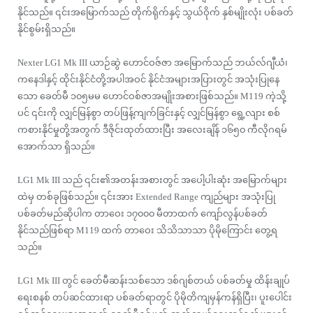
နိုင်သည်။ ၎င်းအမြောက်သည် တိုက်ရိုက်နှင့် သွယ်ဝိုက် နှစ်မျိုးလုံး ပစ်ခတ်
နိုင်စွမ်းရှိသည်။
Nexter LG1 Mk III ယာဉ်ဆွဲ ဟောင်ဝဇ်ဇာ အမြောက်သည် ဘယ်လ်ဂျီယံ၊
ကနေဒါနှင့် ထိုင်းနိုင်ငံတို့အပါအဝင် နိုင်ငံအများအပြားတွင် အသုံးပြုနေ
သော ခေတ်မီ ၁၀၅မမ ဟောင်ဝစ်ဇာအမျိုးအစားဖြစ်သည်။ M119 ကဲ့သို့
ပင် ၎င်းကို လျှင်မြန်စွာ တပ်ဖြန့်ကျက်ခြင်းနှင့် လျှင်မြန်စွာ ရွေ့လျား စစ်
ကစားနိုင်မှုတို့အတွက် ဒီဇိုင်းထုတ်ထားပြီး အလေးချိန် ၁၆၅၀ ကီလိုဂရမ်
အောက်သာ ရှိသည်။
LG1 Mk III သည် ၎င်း၏အတန်းအစားတွင် အပေါ့ပါးဆုံး အမြောက်များ
ထဲမှ တစ်ခုဖြစ်သည်။ ၎င်းအား Extended Range ကျည်များ အသုံးပြု
ပစ်ခတ်မည်ဆိုပါက တာဝေး ၁၇၀၀၀ မီတာထက် ကျော်လွန်ပစ်ခတ်
နိုင်သည်ဖြစ်ရာ M119 ထက် တာဝေး သိသိသာသာ ပိုမိုကြောင်း တွေ့ရ
သည်။
LG1 Mk III တွင် ခေတ်မီဆန်းသစ်သော ဒစ်ဂျစ်တယ် ပစ်ခတ်မှု ထိန်းချုပ်
ရေးစနစ် တပ်ဆင်ထားရာ ပစ်ခတ်ရာတွင် ပိုမိုတိကျမှန်ကန်ရှိပြီး၊ ပူးပေါင်း