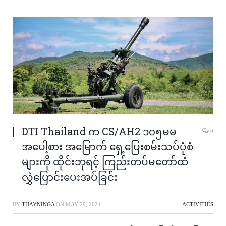
DTI Thailand က CS/AH2 ၁၀၅မမ
0
အပေါ့စား အမြောက် ရှေ့ပြေးစမ်းသပ်ပုံစံ
များကို ထိုင်းဘုရင့် ကြည်းတပ်မတော်ထံ
လွှဲပြောင်းပေးအပ်ခြင်း
BY
THAYNINGA
ON
MAY 29, 2024
ACTIVITIES