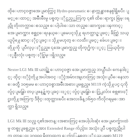
ထိုေဟာင္ဝဇ္ဇာအေျမာက္တြင္ Hydro-pneumatic ေနာက္ကန္အားစနစ္ပါရွိၿပီး ျ
မင့္ေထာင့္ အမ်ိဳးမ်ိဳးမွ ပစ္ခတ္ႏိုင္သည့္အတြက္ ၎၏ ထိေရာက္မႈ စြမ္းရ
ည္ကို တိုးတက္လာေစသည္။ ေပါ့ပါးေသာ တည္ေဆာက္မႈေၾကာင့္
အေျမာက္အား စစ္ဆင္ေရးနယ္ေျမေပၚသို႔ ရဟတ္ယာဥ္ျဖင့္ ခ်ိတ္ဆြဲ သယ္
ယူပို႔ေဆာင္ႏိုင္ျခင္း သို႔မဟုတ္ ေလထီးျဖင့္ ခ်ေပးျခင္း
တို႔ကို ျပဳလုပ္ႏိုင္သည္။ ၎အေျမာက္သည္ တိုက္႐ိုက္ႏွင့္ သြယ္ဝိုက္
ႏွစ္မ်ိဳးလုံး ပစ္ခတ္ႏိုင္စြမ္းရွိသည္။
Nexter LG1 Mk III ယာဥ္ဆြဲ ေဟာင္ဝဇ္ဇာ အေျမာက္သည္ ဘယ္လ္ဂ်ီယံ၊ ကေနဒါႏွ
င့္ ထိုင္းႏိုင္ငံတို႔အပါအဝင္ ႏိုင္ငံအမ်ားအျပားတြင္ အသုံးျပဳေနေသာ
ေခတ္မီ ၁၀၅မမ ေဟာင္ဝစ္ဇာအမ်ိဳးအစားျဖစ္သည္။ M119 ကဲ့သို႔ပင္ ၎ကို
လွ်င္ျမန္စြာ တပ္ျဖန႔္က်က္ျခင္းႏွင့္ လွ်င္ျမန္စြာ ေ႐ြ႕လ်ား စစ္ကစားႏို
င္မႈတို႔အတြက္ ဒီဇိုင္းထုတ္ထားၿပီး အေလးခ်ိန္ ၁၆၅၀ ကီလိုဂရမ္ေအာ
က္သာ ရွိသည္။
LG1 Mk III သည္ ၎၏အတန္းအစားတြင္ အေပါ့ပါးဆုံး အေျမာက္မ်ားထဲ
မွ တစ္ခုျဖစ္သည္။ ၎အား Extended Range က်ည္မ်ား အသုံးျပဳ ပစ္ခတ္မည္ဆိုပါ
က တာေဝး ၁၇၀၀၀ မီတာထက္ ေက်ာ္လြန္ပစ္ခတ္ႏိုင္သည္ျဖစ္ရာ M119