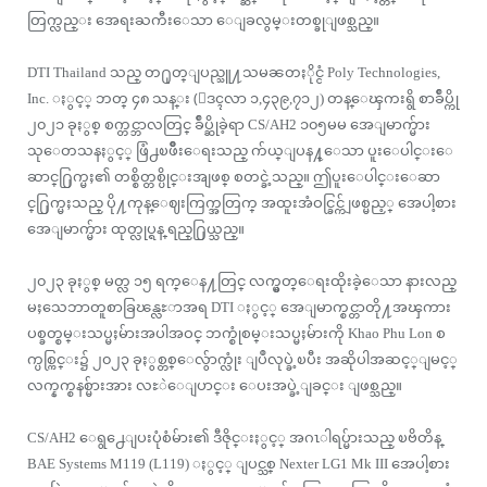
တြက္လည္း အေရးႀကီးေသာ ေျခလွမ္းတစ္ခုျဖစ္သည္။
DTI Thailand သည္ တ႐ုတ္ျပည္သူ႔သမၼတႏိုင္ငံ Poly Technologies,
Inc. ႏွင့္ ဘတ္ ၄၈ သန္း (ေဒၚလာ ၁,၄၃၉,၇၁၂) တန္ေၾကးရွိ စာခ်ဳပ္ကို
၂၀၂၁ ခုႏွစ္ စက္တင္ဘာလတြင္ ခ်ဳပ္ဆိုခဲ့ရာ CS/AH2 ၁၀၅မမ အေျမာက္မ်ား
သုေတသနႏွင့္ ဖြံ႕ၿဖိဳးေရးသည္ က်ယ္ျပန႔္ေသာ ပူးေပါင္းေ
ဆာင္႐ြက္မႈ၏ တစ္စိတ္တစ္ပိုင္းအျဖစ္ စတင္ခဲ့သည္။ ဤပူးေပါင္းေဆာ
င္႐ြက္မႈသည္ ပို႔ကုန္ေဈးကြက္အတြက္ အထူးအံဝင္ခြင္က်ျဖစ္မည့္ အေပါ့စား
အေျမာက္မ်ား ထုတ္လုပ္ရန္ ရည္႐ြယ္သည္။
၂၀၂၃ ခုႏွစ္ မတ္လ ၁၅ ရက္ေန႔တြင္ လက္မွတ္ေရးထိုးခဲ့ေသာ နားလည္
မႈသေဘာတူစာခြၽန္လႊာအရ DTI ႏွင့္ အေျမာက္စင္တာတို႔အၾကား
ပစ္ခတ္စမ္းသပ္မႈမ်ားအပါအဝင္ ဘက္စုံစမ္းသပ္မႈမ်ားကို Khao Phu Lon စ
က္ပစ္ကြင္း၌ ၂၀၂၃ ခုႏွစ္တစ္ေလွ်ာက္လုံး ျပဳလုပ္ခဲ့ၿပီး အဆိုပါအဆင့္ျမင့္
လက္နက္စနစ္မ်ားအား လႊဲေျပာင္း ေပးအပ္ခဲ့ျခင္း ျဖစ္သည္။
CS/AH2 ေရွ႕ေျပးပုံစံမ်ား၏ ဒီဇိုင္းႏွင့္ အဂၤါရပ္မ်ားသည္ ၿဗိတိန္
BAE Systems M119 (L119) ႏွင့္ ျပင္သစ္ Nexter LG1 Mk III အေပါ့စား