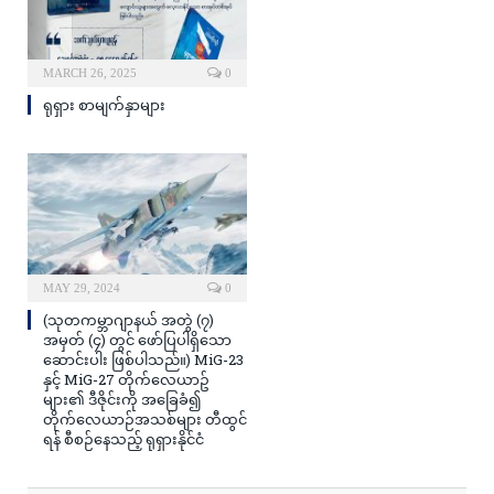
MARCH 26, 2025
0
ရုရှား စာမျက်နှာများ
MAY 29, 2024
0
(သုတကမ္ဘာဂျာနယ် အတွဲ (၇)
အမှတ် (၄) တွင် ဖော်ပြပါရှိသော
ဆောင်းပါး ဖြစ်ပါသည်။) MiG-23
နှင့် MiG-27 တိုက်လေယာဥ်
များ၏ ဒီဇိုင်းကို အခြေခံ၍
တိုက်လေယာဉ်အသစ်များ တီထွင်
ရန် စီစဉ်နေသည့် ရုရှားနိုင်ငံ