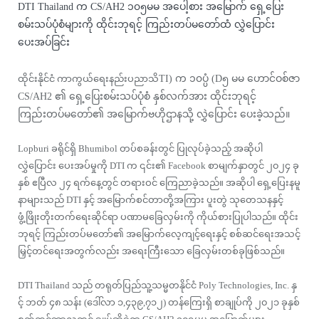
DTI Thailand က CS/AH2 ၁၀၅မမ အပေါ့စား အမြောက် ရှေ့ပြေး
စမ်းသပ်ပုံစံများကို ထိုင်းဘုရင့် ကြည်းတပ်မတော်ထံ လွှဲပြောင်း
ပေးအပ်ခြင်း
ထိုင်းနိုင်ငံ ကာကွယ်ရေးနည်းပညာသိ
TI) က ၁၀
ပ္ပံ (D၅ မမ ဟောင်ဝစ်ဇာ
CS/AH2 ၏ ရှေ့ပြေးစမ်းသပ်ပုံစံ နှစ်လက်အား ထိုင်းဘုရင့်
ကြည်းတပ်မတော်၏ အမြောက်ဗဟိုဌာနသို့ လွှဲပြောင်း ပေးခဲ့သည်။
Lopburi ခရိုင်ရှိ Bhumibol တပ်စခန်းတွင် ပြုလုပ်ခဲ့သည့် အဆိုပါ
လွှဲပြောင်း ပေးအပ်မှုကို DTI က ၎င်း၏ Facebook စာမျက်နှာတွင် ၂၀၂၄ ခု
နှစ် ဧပြီလ ၂၄ ရက်နေ့တွင် တရားဝင် ကြေညာခဲ့သည်။ အဆိုပါ ရှေ့ပြေးနမူ
နာများသည် DTI နှင့် အမြောက်စင်တာတို့အကြား ပူးတွဲ သုတေသနနှင့်
ဖွံ့ဖြိုးတိုးတက်ရေးဆိုင်ရာ ပဏာမခြေလှမ်းကို ကိုယ်စားပြုပါသည်။ ထိုင်း
ဘုရင့် ကြည်းတပ်မတော်၏ အမြောက်လေ့ကျင့်ရေးနှင့် စစ်ဆင်ရေးအသင့်
မြှင့်တင်ရေးအတွက်လည်း အရေးကြီးသော ခြေလှမ်းတစ်ခုဖြစ်သည်။
DTI Thailand သည် တရုတ်ပြည်သူ့သမ္မတနိုင်ငံ Poly Technologies, Inc. နှ
င့် ဘတ် ၄၈ သန်း (ဒေါ်လာ ၁,၄၃၉,၇၁၂) တန်ကြေးရှိ စာချုပ်ကို ၂၀၂၁ ခုနှစ်