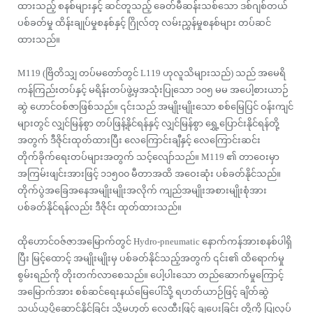
ထားသည့် စနစ်များနှင့် ဆင်တူသည့် ခေတ်မီဆန်းသစ်သော ဒစ်ဂျစ်တယ်
ပစ်ခတ်မှု ထိန်းချုပ်မှုစနစ်နှင့် ဂြိုလ်တု လမ်းညွှန်မှုစနစ်များ တပ်ဆင်
ထားသည်။
M119 (ဗြိတိသျှ တပ်မတော်တွင် L119 ဟုလူသိများသည်) သည် အမေရိ
ကန်ကြည်းတပ်နှင့် မရိန်းတပ်ဖွဲ့မှအသုံးပြုသော ၁၀၅ မမ အပေါ့စားယာဉ်
ဆွဲ ဟောင်ဝစ်ဇာဖြစ်သည်။ ၎င်းသည် အမျိုးမျိုးသော စစ်မြေပြင် ဝန်းကျင်
များတွင် လျှင်မြန်စွာ တပ်ဖြန့်နိုင်ရန်နှင့် လျှင်မြန်စွာ ရွှေ့ပြောင်းနိုင်ရန်တို့
အတွက် ဒီဇိုင်းထုတ်ထားပြီး လေကြောင်းချီနှင့် လေကြောင်းဆင်း
တိုက်ခိုက်ရေးတပ်များအတွက် သင့်လျော်သည်။ M119 ၏ တာဝေးမှာ
အကြမ်းဖျင်းအားဖြင့် ၁၁၅၀၀ မီတာအထိ အဝေးဆုံး ပစ်ခတ်နိုင်သည်။
တိုက်ပွဲအခြေအနေအမျိုးမျိုးအလိုက် ကျည်အမျိုးအစားမျိုးစုံအား
ပစ်ခတ်နိုင်ရန်လည်း ဒီဇိုင်း ထုတ်ထားသည်။
ထိုဟောင်ဝဇ်ဇာအမြောက်တွင် Hydro-pneumatic နောက်ကန်အားစနစ်ပါရှိ
ပြီး မြင့်ထောင့် အမျိုးမျိုးမှ ပစ်ခတ်နိုင်သည့်အတွက် ၎င်း၏ ထိရောက်မှု
စွမ်းရည်ကို တိုးတက်လာစေသည်။ ပေါ့ပါးသော တည်ဆောက်မှုကြောင့်
အမြောက်အား စစ်ဆင်ရေးနယ်မြေပေါ်သို့ ရဟတ်ယာဉ်ဖြင့် ချိတ်ဆွဲ
သယ်ယူပို့ဆောင်နိုင်ခြင်း သို့မဟုတ် လေထီးဖြင့် ချပေးခြင်း တို့ကို ပြုလုပ်