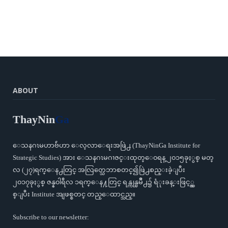
ABOUT
ThayNin
Ga
ေသနဂၤမဟာဗ်ဴဟာ ေလ့လာေရးအဖြဲ႕ (ThayNinGa Institute for
Strategic Studies) အား ေသနဂၤမဂၢဇင္းထုတ္ေ၀ရန္ ၂၀၁၅ခုႏွစ္ မတ္
လ (၂၇)ရက္ေန႕တြင္ အလြတ္သေဘာစတင္၍ဖြဲ႕စည္းခဲ့ျပီး
၂၀၁၇ခုႏွစ္ ဇန္န၀ါရီလ ၁ရက္ေန႔တြင္ ရန္ကုန္ၿမိဳ႕၌ ရံုးခန္းဖြင့္လွ
စ္ျပီး Institute အျဖစ္စတင္ တည္ေထာင္သည္။
Subscribe to our newsletter: