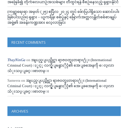
အခြေခံ၍ တိုက်လေယာဉ်အသစ်များ တီထွင်ရန် စီစဉ်နေသည့် ရုရှားနိုင်ငံ
(ကမ္ဘာ့ရေးရာ အမှတ် (၂၅) ဧပြီလ ၂၀၂၄ တွင် ဖ်ောပြပါရှိသော ဆောင်းပါး
ဖြစ်ပါသည်။) ရုရှား – ယူကရိန်း စစ်ပွဲနှင့် မြောက်အတ္တလန္တိတ်စစ်စာချုပ်
အဖွဲ့၏ အခန်းကဏ္ဍအား လေ့လာခြင်း
RECENT COMMENTS
ThayNinGa
on
အျပည္ျပည္ဆိုင္ရာ ရာဇဝတ္မႈတရား႐ံုး (International
Criminal Court) ႏွင့္ လက္ရွိျမန္မာႏိုင္ငံ၏ အေျခအေနကို ေလ့လာ
သံုးသပ္ျခင္းစာတမ္း
Sameera
on
အျပည္ျပည္ဆိုင္ရာ ရာဇဝတ္မႈတရား႐ံုး (International
Criminal Court) ႏွင့္ လက္ရွိျမန္မာႏိုင္ငံ၏ အေျခအေနကို ေလ့လာ
သံုးသပ္ျခင္းစာတမ္း
ARCHIVES