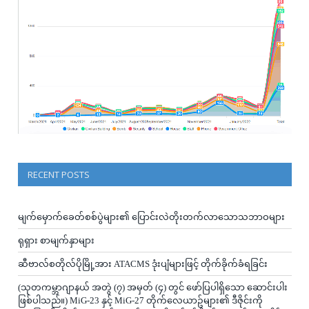
RECENT POSTS
မျက်မှောက်ခေတ်စစ်ပွဲများ၏ ပြောင်းလဲတိုးတက်လာသောသဘာဝများ
ရုရှား စာမျက်နှာများ
ဆီဗာလ်စတိုလ်ပိုမြို့အား ATACMS ဒုံးပျံများဖြင့် တိုက်ခိုက်ခံရခြင်း
(သုတကမ္ဘာဂျာနယ် အတွဲ (၇) အမှတ် (၄) တွင် ဖော်ပြပါရှိသော ဆောင်းပါး
ဖြစ်ပါသည်။) MiG-23 နှင့် MiG-27 တိုက်လေယာဥ်များ၏ ဒီဇိုင်းကို