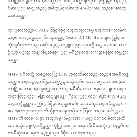
ယာဥ္ဆြဲအေျမာက္မ်ားကဲ့သို႔ေသာ အေျမာက္မ်ားတြင္ ေတြ႕ရွိရသည့္ ပုံ
စံမ်ားႏွင့္ ဆင္တူသည့္ အစိတ္အပိုင္းမ်ားကို ေပါင္းစပ္ တည္ေဆာက္
ထားသည္။
ထူးျခားသည္မွာ CS/AH2 တြင္ ထိုင္းၾကည္းတပ္က မၾကာေသးမီက
တပ္ေတာ္ဝင္အသုံးျပဳေနသည့္ Nexter LG1 Mk III အေျမာက္တြင္ အ
သုံးျပဳထားသည့္ စနစ္မ်ားႏွင့္ ဆင္တူသည့္ ေခတ္မီဆန္းသစ္ေသာ ဒ
စ္ဂ်စ္တယ္ ပစ္ခတ္မႈ ထိန္းခ်ဳပ္မႈစနစ္ႏွင့္ ၿဂိဳလ္တု လမ္းၫႊန္မႈစနစ္မ်ား တပ္ဆင္ထား
သည္။
M119 (ၿဗိတိသွ် တပ္မေတာ္တြင္ L119 ဟုလူသိမ်ားသည္) သည္ အေမရိကန္ၾ
ကည္းတပ္ႏွင့္ မရိန္းတပ္ဖြဲ႕မွအသုံးျပဳေသာ ၁၀၅ မမ အေပါ့စား
ယာဥ္ဆြဲ ေဟာင္ဝစ္ဇာျဖစ္သည္။ ၎သည္ အမ်ိဳးမ်ိဳးေသာ စစ္ေျမျပင္ ဝန္း
က်င္မ်ားတြင္ လွ်င္ျမန္စြာ တပ္ျဖန႔္ႏိုင္ရန္ႏွင့္ လွ်င္ျမန္စြာ ေ႐ႊ႕ေျ
ပာင္းႏိုင္ရန္တို႔အတြက္ ဒီဇိုင္းထုတ္ထားၿပီး ေလေၾကာင္းခ်ီႏွင့္ ေ
လေၾကာင္းဆင္း တိုက္ခိုက္ေရးတပ္မ်ားအတြက္ သင့္ေလ်ာ္သည္။
M119 ၏ တာေဝးမွာ အၾကမ္းဖ်င္းအားျဖင့္ ၁၁၅၀၀ မီတာအထိ
အေဝးဆုံး ပစ္ခတ္ႏိုင္သည္။ တိုက္ပြဲအေျခအေနအမ်ိဳးမ်ိဳးအလိုက္ က်ည္အမ်ိဳးအ
စားမ်ိဳးစုံအား ပစ္ခတ္ႏိုင္ရန္လည္း ဒီဇိုင္း ထုတ္ထားသည္။