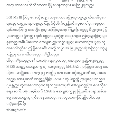
ထက္ တာေဝး သိသိသာသာ ပိုမိုေၾကာင္း ေတြ႕ရသည္။
LG1 Mk III တြင္ ေခတ္မီဆန္းသစ္ေသာ ဒစ္ဂ်စ္တယ္ ပစ္ခတ္မႈ ထိန္းခ်ဳပ္ေ
ရးစနစ္ တပ္ဆင္ထားရာ ပစ္ခတ္ရာတြင္ ပိုမိုတိက်မွန္ကန္ရွိၿပီး၊ ပူးေပါင္း စစ္ဆင္ေ
ရးမ်ားအတြက္ ေခတ္မီစစ္ဖက္ ဆက္သြယ္ေရးကြန္ရက္မ်ားႏွင့္ ခ်ိတ္ဆက္ႏိုင္စြ
မ္းလည္း ရွိသည္။ ၎၏ စစ္ဆင္ေရးဆိုင္ရာ ေျပာင္းလြယ္ျပင္လြယ္ျဖ
စ္မႈသည္ အမ်ိဳးမ်ိဳးေသာ အေျမာက္ဆြဲယာဥ္မ်ားႏွင့္ ေလယာဥ္မ်ားႏွင့္ လို
က္ေလ်ာညီေထြ ရွိေစၿပီး လက္ရွိ တပ္မ်ား၏ ဖြဲ႕စည္းပုံအတြင္းသို႔
လြယ္ကူစြာ ေပါင္းစည္းႏိုင္ပါသည္။
ထိုင္းႏိုင္ငံသည္ ၎၏ သက္တမ္းရင့္လာသည့္ အေျမာက္စနစ္မ်ားျဖစ္သည့္
M425 ယာဥ္တင္ အေျမာက္ ၁၂ လက္ႏွင့္ M618A2 ျပည္တြင္းထုတ္ အေ
ပါ့စား ယာဥ္ဆြဲအေျမာက္ ၃၂ လက္တို႔အား အစားထိုးရန္ ႀကိဳးပမ္းေန
သည့္ အေရးႀကီးသည့္အခ်ိန္တြင္ CS/AH2 ကို မိတ္ဆက္လိုက္ျခင္းလည္း
ျဖစ္သည္။ ထိုင္းေတာ္ဝင္ ၾကည္းတပ္၏ အေျမာက္တပ္မ်ား ေခတ္မီေ
စရန္ ႀကိဳးပမ္းမႈမ်ားကို CS/AH2 အေျမာက္စနစ္ ဖြံ႕ၿဖိဳးေရး အစီအ
စဥ္က အေထာက္အကူ ျပဳေနေၾကာင္း ေလ့လာေတြ႕ရွိရပါသည္။
ႏိုင္ေဆြဦး
#NaingSweOo