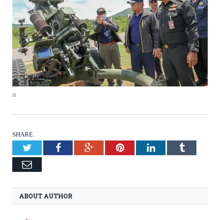
it
SHARE.
Twitter
Facebook
Google+
Pinterest
LinkedIn
Tumblr
Email
ABOUT AUTHOR