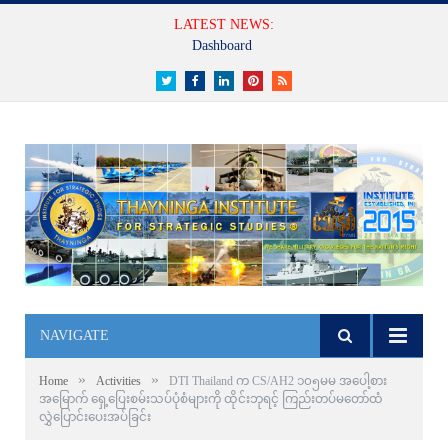
LATEST NEWS:
Dashboard
Twitter
Facebook
LinkedIn
Pinterest
RSS
NAVIGATE
»
»
Home
Activities
DTI Thailand က CS/AH2 ၁၀၅မမ အပေါ့စား
အမြောက် ရှေ့ပြေးစမ်းသပ်ပုံစံများကို ထိုင်းဘုရင့် ကြည်းတပ်မတော်ထံ
လွှဲပြောင်းပေးအပ်ခြင်း