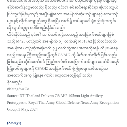
စစ်ဆင်ရေးများအတွက် ခေတ်မီစစ်ဖက် ဆက်သွယ်ရေးကွန်ရက်များနှင့်
ချိတ်ဆက်နိုင်စွမ်းလည်း ရှိသည်။ ၎င်း၏ စစ်ဆင်ရေးဆိုင်ရာ ပြောင်းလွယ်
ပြင်လွယ်ဖြစ်မှုသည် အမျိုးမျိုးသော အမြောက်ဆွဲယာဉ်များနှင့် လေယာဉ်
များနှင့် လိုက်လျောညီထွေ ရှိစေပြီး လက်ရှိ တပ်များ၏ ဖွဲ့စည်းပုံအတွင်း
သို့ လွယ်ကူစွာ ပေါင်းစည်းနိုင်ပါသည်။
ထိုင်းနိုင်ငံသည် ၎င်း၏ သက်တမ်းရင့်လာသည့် အမြောက်စနစ်များဖြစ်
သည့် M425 ယာဉ်တင် အမြောက် ၁၂ လက်နှင့် M618A2 ပြည်တွင်းထုတ်
အပေါ့စား ယာဉ်ဆွဲအမြောက် ၃၂ လက်တို့အား အစားထိုးရန် ကြိုးပမ်းနေ
သည့် အရေးကြီးသည့်အချိန်တွင် CS/AH2 ကို မိတ်ဆက်လိုက်ခြင်းလည်း
ဖြစ်သည်။ ထိုင်းတော်ဝင် ကြည်းတပ်၏ အမြောက်တပ်များ ခေတ်မီစေရန်
ကြိုးပမ်းမှုများကို CS/AH2 အမြောက်စနစ် ဖွံ့ဖြိုးရေး အစီအစဉ်က
အထောက်အကူ ပြုနေကြောင်း လေ့လာတွေ့ရှိရပါသည်။
နိုင်ဆွေဦး
#NaingSweOo
Source: DTI Thailand Delivers CS/AH2 105mm Light Artillery
Prototypes to Royal Thai Army, Global Defense News, Army Recognition
Group, 3 May, 2024
(Zawgyi)