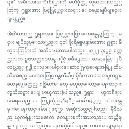
၎၏ အမ်ိဳးသားအက်ိဳးစီးပြားကို မထိခိုက္ဟု ယူဆထားသည့္အ
တြက္ ႐ုရွားအား ပြင့္ပြင့္လင္းလင္း ေဝဖန္မႈမျပဳျခင္း
ျဖစ္သည္။
အိႏၵိယသည္ ႐ုရွားအား ပြင့္လင္းစြာ ေဝဖန္ကန႔္ကြက္ျခ
င္း မျပဳလုပ္ေသာ္လည္း ၎၏ စိုးရိမ္ပူပန္မႈမ်ားအား ႐ုရွား မိ
တ္ေဆြမ်ားထံ အသိေပးထားပါသည္။ ၂၀၂၂ ခုႏွစ္ စက္တ
င္ဘာလက ဥဇဘတ္ကစၥတန္ႏိုင္ငံ ၿမိဳ႕ေတာ္ ဆမာခန္တြင္ ျပဳ
လုပ္သည့္ ရွန္ဟိုင္းပူးေပါင္းေဆာင္႐ြက္ေရးအဖြဲ႕ ထိပ္
သီးအစည္းအေဝးတြင္ ဝန္ႀကီးခ်ဳပ္ မိုဒီက သမၼတပူတင္အား
ယေန႔ေခတ္သည္ စစ္ပြဲမ်ားေခတ္ မဟုတ္ေတာ့ေၾကာင္း
လူသိထင္ရွား ေျပာၾကားခဲ့ပါသည္။ ႐ုရွား – ယူကရိန္း
အေရးသည္ ေတြ႕ဆုံညႇိႏႈိင္းမႈမ်ားႏွင့္ သံတမန္လ
မ္းေၾကာင္းမ်ားျဖင့္သာ အဆုံးသတ္သင့္ပါသည္။ မိုဒီသ
ည္ ယူကရိန္းသမၼတ ဇလန္းစကီးအားလည္း တယ္လီဖု
န္းျဖင့္ ဆက္သြယ္ေျပာဆိုခဲ့ပါသည္။ ကမာၻ႔ေရးရာ