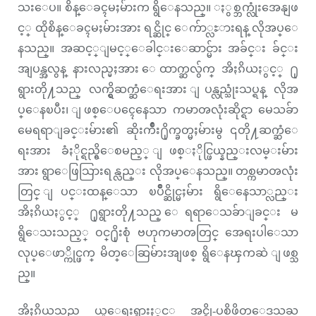
သးေပ။ စိန္ေခၚမႈမ်ားက ရွိေနသည္။ ႏွစ္ဘက္လုံးအေနျဖ
င့္ ထိုစိန္ေခၚမႈမ်ားအား ရင္ဆိုင္ ေက်ာ္လႊားရန္ လိုအပ္ေ
နသည္။ အဆင့္ျမင့္ေခါင္းေဆာင္မ်ား အခ်င္း ခ်င္း
အျပန္အလွန္ နားလည္မႈအား ေထာက္ဆလွ်က္ အိႏၵိယႏွင့္ ႐ု
ရွားတို႔သည္ လက္ရွိဆက္ဆံေရးအား ျပန္လည္သုံးသပ္ရန္ လိုအ
ပ္ေနၿပီး၊ ျဖစ္ေပၚေနေသာ ကမာၻလုံးဆိုင္ရာ မေသခ်ာ
မေရရာျခင္းမ်ား၏ ဆိုးက်ိဳး႐ိုက္ခတ္မႈမ်ားမွ ၎တို႔ဆက္ဆံေ
ရးအား ခံႏိုင္ရည္ရွိေစမည့္ ျဖစ္ႏိုင္ဖြယ္နည္းလမ္းမ်ား
အား ရွာေဖြသြားရန္လည္း လိုအပ္ေနသည္။ တစ္ကမာၻလုံး
တြင္ ျပင္းထန္ေသာ ၿပိဳင္ဆိုင္မႈမ်ား ရွိေနေသာ္လည္း
အိႏၵိယႏွင့္ ႐ုရွားတို႔သည္ ေရရာေသခ်ာျခင္း မ
ရွိေသးသည့္ ဝင္႐ိုးစုံ ဗဟုကမာၻတြင္ အေရးပါေသာ
လုပ္ေဖာ္ကိုင္ဖက္ မိတ္ေဆြမ်ားအျဖစ္ ရွိေနၾကဆဲ ျဖစ္သ
ည္။
အိႏၵိယသည္ ယူေရးရွားႏွင့္ အင္ဒို-ပစိဖိတ္ေဒသႀ