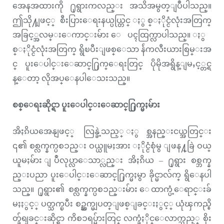
အေနအထားကို ႐ုရွားကလည္း အသိအမွတ္ျပဳပါသည္။
ဤသို႔ျဖင့္ စီးပြားေရးနယ္ပယ္တြင္ ႏွစ္ႏိုင္ငံလုံးအတြက္
အခြင့္အလမ္းေကာင္းမ်ား ေပၚထြက္လာပါသည္။ ႏွ
စ္ႏိုင္ငံလုံးအတြက္ ရွိၿပီးျဖစ္ေသာ န်ဴကလီးယားစြမ္းအ
င္ ပူးေပါင္းေဆာင္႐ြက္ေရးတြင္ ပိုမိုအရွိန္ျမႇင့္တင္ရ
န္ေတာ့ လိုအပ္ေနပါေသးသည္။
စစ္ေရးဆိုင္ရာ ပူးေပါင္းေဆာင္႐ြက္မႈမ်ား
အိႏၵိယအေနျဖင့္ လြန္ခဲ့သည့္ ႏွစ္အနည္းငယ္အတြင္း
၎၏ စစ္လက္နက္ပစၥည္း ဝယ္ယူမႈအား ႏိုင္ငံစုံမွ ျဖန႔္ခြဲ ဝယ္
ယူမႈမ်ား ျပဳလုပ္လာေသာ္လည္း အိႏၵိယ – ႐ုရွား စစ္ဘက္န
ည္းပညာ ပူးေပါင္းေဆာင္႐ြက္မႈမွာ ခိုင္မာလ်က္ ရွိေနပါ
သည္။ ႐ုရွား၏ စစ္လက္နက္ပစၥည္းမ်ား ေထာက္ပံ့ေရာင္းခ်
မႈႏွင့္ ပတ္သက္ၿပီး စဥ္ဆက္မျပတ္ျဖစ္ျခင္းႏွင့္ ယုံၾကည္စိ
တ္ခ်ရျခင္းဆိုင္ရာ ကိစၥရပ္မ်ားတြင္ လက္ခံႏိုင္ေလာက္သည့္ စိုး