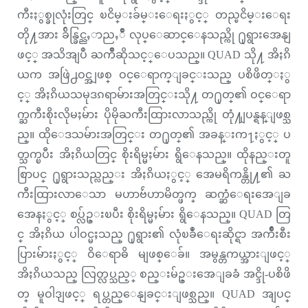
ကီးႏွစ္ခုလုံးတြင္ ၿငိမ္းခ်မ္းေရးႏွင့္ တည္ၿငိမ္းေရး
တို႔အား ခ်ိန္ခြင္ညႇာညႇိဳ လုပ္ေဆာင္ေနသည္ကို ႐ုရွားအေနျ
ဖင့္ အသိအျပဳ ႀကိဳဆိုသင့္ေပသည္။ QUAD သို႔ အိႏၵိ
ယက အဖြဲ႕ဝင္အျဖစ္ ဝင္ေရာက္ျခင္းသည္ ပစိဖိတ္ႏွ
င့္ အိႏၵိယသမုဒၵရာမ်ားအတြင္းသို႔ တ႐ုတ္၏ ဝင္ေရာ
က္ႀကီးစိုးလိုမႈမ်ား ပိုမိုႀကီးထြားလာသည္ကို တုံ႔ျပန္ရန္ျဖစ္သ
ည္။ ထိုေဒသမ်ားအတြင္း တ႐ုတ္၏ အခန္းက႑ႏွင့္ ပ
တ္သက္ၿပီး အိႏၵိယတြင္ စိုးရိမ္မႈမ်ား ရွိေနသည္။ ထိုနည္းတူ
စြာပင္ ႐ုရွားသည္လည္း အိႏၵိယႏွင့္ အေမရိကန္တို႔၏ ႀ
ကီးထြားလာေသာ မဟာဗ်ဴဟာမိတ္ဖက္ ဆက္ဆံေရးအေျခ
အေနႏွင့္ စပ္လ်ဥ္းၿပီး စိုးရိမ္မႈမ်ား ရွိေနသည္။ QUAD တြ
င္ အိႏၵိယ ပါဝင္မႈသည္ ႐ုရွား၏ လုံၿခဳံေရးဆိုင္ရာ အက်ိဳးစီး
ပြားမ်ားႏွင့္ ဝိေရာဓိ မျဖစ္ေခ်။ အမွန္တကယ္အားျဖင့္
အိႏၵိယသည္ လြတ္လပ္သည့္ စည္းမ်ဥ္းအေျခခံ အင္ဒို-ပစိဖိ
တ္ မူဝါဒျဖင့္ ရပ္တည္ေနျခင္းျဖစ္သည္။ QUAD အျပင္