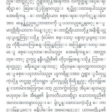
ည္ေထာင္စုႏွင့္ ႐ုရွားတို႔အၾကား လက္နက္ထိန္းခ်ဳပ္ေရး
ဆိုင္ရာ ေဆြးေႏြးပြဲမွာလည္း ရပ္ဆိုင္းထားရပါသည္။
အေမရိကန္ – ေတာင္ကိုရီးယား စစ္ေရးေလ့က်င့္ခန္းမ်ား
အား ဆန႔္က်င္သည့္သေဘာထားကို ျပသသည့္အေနျဖင့္ ေျ
မာက္ကိုရီးယားက ဂ်ပန္ႏွင့္ ေတာင္ကိုရီးယားတို႔အနီးရွိ ပင္လ
ယ္ျပင္အတြင္းသို႔ ဒုံးပ်ံမ်ား စမ္းသပ္ ပစ္ခတ္ျပျခင္းသ
ည္ ကိုရီးယားကြၽန္းဆြယ္အတြင္း အလြန္အမင္းတင္းမာ
မႈ ျဖစ္ေပၚလာေစပါသည္။ အေမရိကန္ ေအာက္လႊ
တ္ေတာ္ ဥကၠဌ နန္စီပယ္လိုစီ၏ တိုင္ဝမ္ကြၽန္းသို႔ သြားေ
ရာက္သည့္ ခရီးစဥ္ေၾကာင့္ တိုင္ဝမ္ေရလက္ၾကားတင္မာ
မႈ ျဖစ္ေပၚလာပါသည္။ ယူကရိန္းအား ႐ုရွား ျပဳလုပ္သ
ကဲ့သို႔ တ႐ုတ္က တိုင္ဝမ္အား ျပဳလုပ္မည္ကို စိုးရိမ္သည့္ တိုင္ဝမ္ကြၽ
န္းသားမ်ားအတြက္ေတာ့ ညဘက္မ်ားတြင္ အိပ္ေရးဝမည္
မဟုတ္ေခ်။ အီရန္၏ န်ဴးကလီးယားဆိုင္ရာ သေဘာတူညီ၏
အလားအလာမွာလည္း ေမွ်ာ္မွန္းထားသကဲ့သို႔ ေကာ
င္းမြန္ျခင္း မရွိပါေခ်။ အစၥေရးႏွင့္ ဟားမတ္စ္တို႔၏