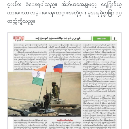
င္းမ်ား ခံေနရပါသည္။ အိႏၵိယအေနျဖင့္ ၎ေ႐ြးခ်ယ္
ထားေသာ လမ္းေၾကာင္းအတိုင္း မူအရ ခိုင္မာစြာ ရပ္
တည္လ်က္ရွိသည္။