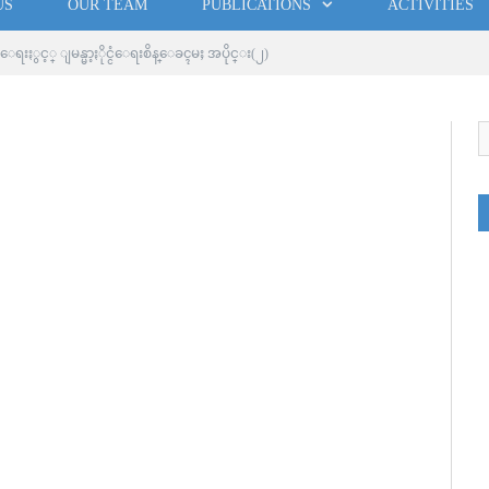
US
OUR TEAM
PUBLICATIONS
ACTIVITIES
ပ္ေရးႏွင့္ ျမန္မာ့ႏိုင္ငံေရးစိန္ေခၚမႈ အပိုင္း(၂)