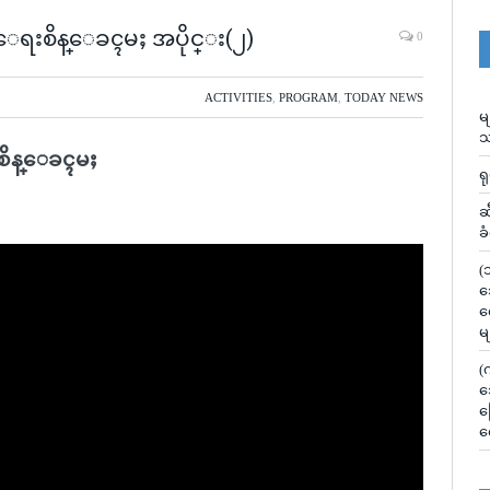
င္ငံေရးစိန္ေခၚမႈ အပိုင္း(၂)
0
ACTIVITIES
,
PROGRAM
,
TODAY NEWS
မ
သ
ရးစိန္ေခၚမႈ
ရ
ဆ
ခ
(
သ
လ
မ
(
သ
မ
လ