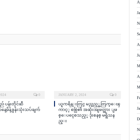
A
J
N
S
A
J
M
A
M
2024
0
JANUARY 2, 2024
0
F
မည် ပန်းတိုင်ဆီ
ယူကရိန္းတြင္ မည္သည့္အတြက္ေၾ
J
ေ့မိန့်ခွန်းသုံးသပ်ချက်
ကာင့္ စစ္ပြဲ၏ အဆုံးအျဖတ္အား ျဖ
စ္ေပၚေစသည့္ ဒုံးစနစ္ မရွိသန
D
ည္း
N