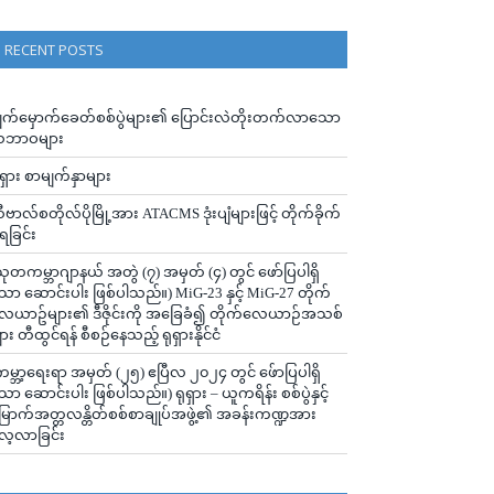
RECENT POSTS
ျက်မှောက်ခေတ်စစ်ပွဲများ၏ ပြောင်းလဲတိုးတက်လာသော
ဘာဝများ
ုရှား စာမျက်နှာများ
ီဗာလ်စတိုလ်ပိုမြို့အား ATACMS ဒုံးပျံများဖြင့် တိုက်ခိုက်
ံရခြင်း
သုတကမ္ဘာဂျာနယ် အတွဲ (၇) အမှတ် (၄) တွင် ဖော်ပြပါရှိ
ော ဆောင်းပါး ဖြစ်ပါသည်။) MiG-23 နှင့် MiG-27 တိုက်
ေယာဥ်များ၏ ဒီဇိုင်းကို အခြေခံ၍ တိုက်လေယာဉ်အသစ်
ျား တီထွင်ရန် စီစဉ်နေသည့် ရုရှားနိုင်ငံ
ကမ္ဘာ့ရေးရာ အမှတ် (၂၅) ဧပြီလ ၂၀၂၄ တွင် ဖ်ောပြပါရှိ
ော ဆောင်းပါး ဖြစ်ပါသည်။) ရုရှား – ယူကရိန်း စစ်ပွဲနှင့်
ြောက်အတ္တလန္တိတ်စစ်စာချုပ်အဖွဲ့၏ အခန်းကဏ္ဍအား
ေ့လာခြင်း