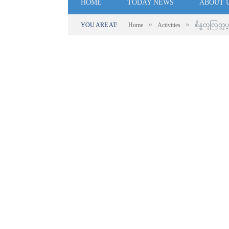
HOME
TODAY NEWS
ABOUT 
»
»
YOU ARE AT:
Home
Activities
စိန္ရတုလြတ္လ