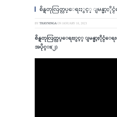
စိန္ရတုလြတ္လပ္ေရးႏွင့္ ျမန္မာ့ႏို
BY
THAYNINGA
ON
JANUARY 10, 2023
စိန္ရတုလြတ္လပ္ေရးႏွင့္ ျမန္မာ့ႏိုင္ငံေ
အပိုင္း(၂)