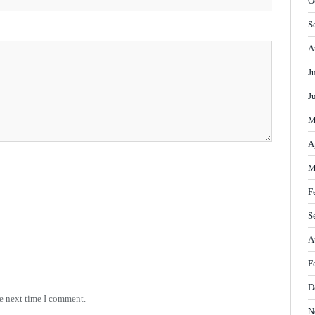
O
S
A
J
J
M
A
M
F
S
A
F
D
he next time I comment.
N