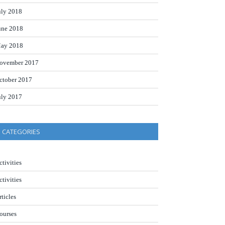
uly 2018
une 2018
ay 2018
ovember 2017
ctober 2017
uly 2017
CATEGORIES
ctivities
ctivities
rticles
ourses