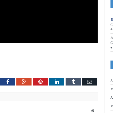
T
(
အ
S
(
အ
J
tter
Facebook
Google+
Pinterest
LinkedIn
Tumblr
Email
M
J
M
Website