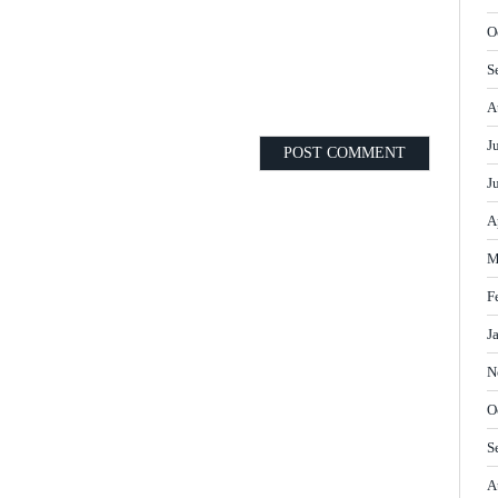
O
S
A
J
J
A
M
F
J
N
O
S
A