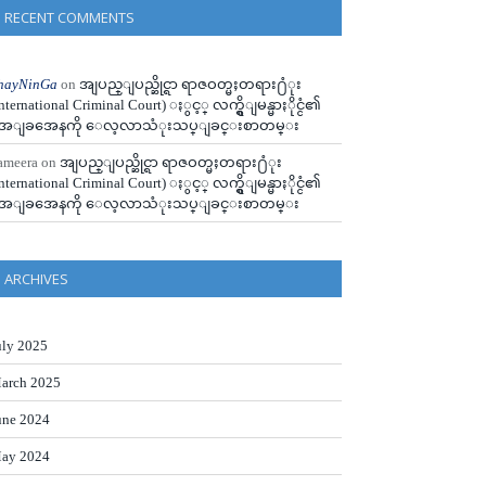
RECENT COMMENTS
hayNinGa
on
အျပည္ျပည္ဆိုင္ရာ ရာဇဝတ္မႈတရား႐ံုး
International Criminal Court) ႏွင့္ လက္ရွိျမန္မာႏိုင္ငံ၏
ေျခအေနကို ေလ့လာသံုးသပ္ျခင္းစာတမ္း
ameera
on
အျပည္ျပည္ဆိုင္ရာ ရာဇဝတ္မႈတရား႐ံုး
International Criminal Court) ႏွင့္ လက္ရွိျမန္မာႏိုင္ငံ၏
ေျခအေနကို ေလ့လာသံုးသပ္ျခင္းစာတမ္း
ARCHIVES
uly 2025
arch 2025
une 2024
ay 2024