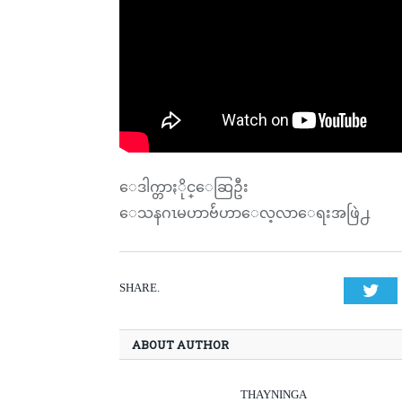
ေဒါက္တာႏိုင္ေဆြဦး
ေသနဂၤမဟာဗ်ဴဟာေလ့လာေရးအဖြဲ႕
SHARE.
Twi
ABOUT AUTHOR
THAYNINGA