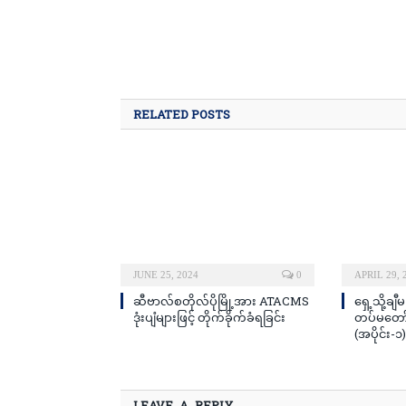
RELATED POSTS
JUNE 25, 2024
0
APRIL 29, 
ဆီဗာလ်စတိုလ်ပိုမြို့အား ATACMS
ရှေ့သို့ချီ
ဒုံးပျံများဖြင့် တိုက်ခိုက်ခံရခြင်း
တပ်မတော်န
(အပိုင်း-၁)
LEAVE A REPLY