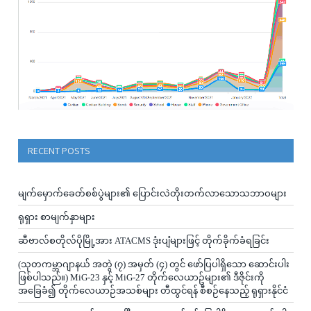
RECENT POSTS
မျက်မှောက်ခေတ်စစ်ပွဲများ၏ ပြောင်းလဲတိုးတက်လာသောသဘာဝများ
ရုရှား စာမျက်နှာများ
ဆီဗာလ်စတိုလ်ပိုမြို့အား ATACMS ဒုံးပျံများဖြင့် တိုက်ခိုက်ခံရခြင်း
(သုတကမ္ဘာဂျာနယ် အတွဲ (၇) အမှတ် (၄) တွင် ဖော်ပြပါရှိသော ဆောင်းပါး
ဖြစ်ပါသည်။) MiG-23 နှင့် MiG-27 တိုက်လေယာဥ်များ၏ ဒီဇိုင်းကို
အခြေခံ၍ တိုက်လေယာဉ်အသစ်များ တီထွင်ရန် စီစဉ်နေသည့် ရုရှားနိုင်ငံ