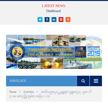
LATEST NEWS:
Dashboard
Twitter
Facebook
LinkedIn
Pinterest
RSS
NAVIGATE
»
»
Home
Activities
အသိပညာႏွင့္အမွန္တရား ႐ုရွားႏွင့္ ပူးေပါ
င္းေဆာင္႐ြက္မႈမ်ား အပိုင္း (၁)