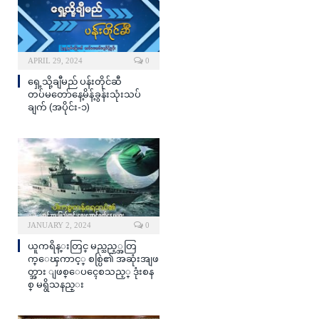
APRIL 29, 2024
0
ရှေ့သို့ချီမည် ပန်းတိုင်ဆီ
တပ်မတော်နေ့မိန့်ခွန်းသုံးသပ်
ချက် (အပိုင်း-၁)
JANUARY 2, 2024
0
ယူကရိန္းတြင္ မည္သည့္အတြ
က္ေၾကာင့္ စစ္ပြဲ၏ အဆုံးအျဖ
တ္အား ျဖစ္ေပၚေစသည့္ ဒုံးစန
စ္ မရွိသနည္း