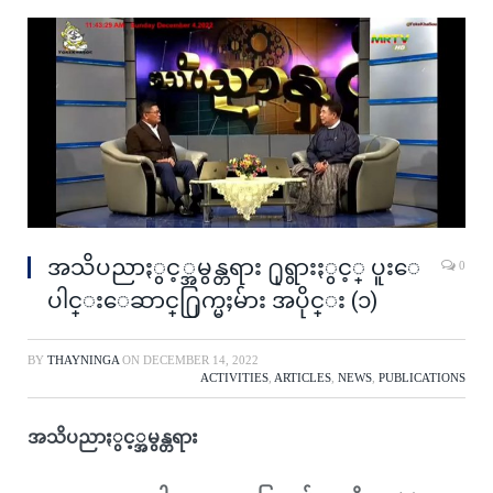
အသိပညာႏွင့္အမွန္တရား ႐ုရွားႏွင့္ ပူးေ
0
ပါင္းေဆာင္႐ြက္မႈမ်ား အပိုင္း (၁)
BY
THAYNINGA
ON
DECEMBER 14, 2022
ACTIVITIES
,
ARTICLES
,
NEWS
,
PUBLICATIONS
အသိပညာႏွင့္အမွန္တရား