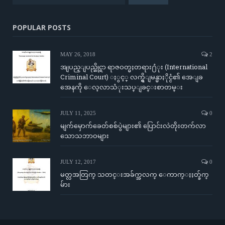
POPULAR POSTS
MAY 26, 2018
2
အျပည္ျပည္ဆိုင္ရာ ရာဇဝတ္မႈတရား႐ံုး (International
Criminal Court) ႏွင့္ လက္ရွိျမန္မာႏိုင္ငံ၏ အေျခ
အေနကို ေလ့လာသံုးသပ္ျခင္းစာတမ္း
JULY 11, 2025
0
မျက်မှောက်ခေတ်စစ်ပွဲများ၏ ပြောင်းလဲတိုးတက်လာ
သောသဘာဝများ
JULY 12, 2017
0
မတ္လအတြက္ သတင္းအခ်က္အလက္ ေကာက္ႏႈတ္ခ်က္
မ်ား