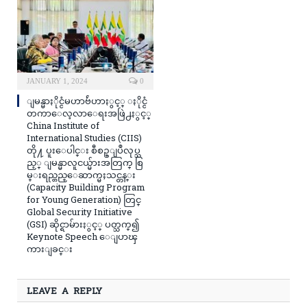
JANUARY 1, 2024
0
ျမန္မာႏိုင္ငံမဟာဗ်ဴဟာႏွင့္ ႏိုင္ငံ
တကာေလ့လာေရးအဖြဲ႕ႏွင့္
China Institute of
International Studies (CIIS)
တို႔ ပူးေပါင္း စီစဥ္ျပဳလုပ္သ
ည့္ ျမန္မာလူငယ္မ်ားအတြက္ စြ
မ္းရည္တည္ေဆာက္မႈသင္တန္း
(Capacity Building Program
for Young Generation) တြင္
Global Security Initiative
(GSI) ဆိုင္ရာမ်ားႏွင့္ ပတ္သက္၍
Keynote Speech ေျပာၾ
ကားျခင္း
LEAVE A REPLY