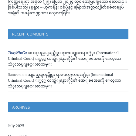
(ကမ္ဘာ့ရေးရာ အမှတ် (၂၅) ဧပြီလ ၂၀၂၄ တွင် ဖ်ောပြပါရှိသော ဆောင်းပါး
ဖြစ်ပါသည်။) ရုရှား – ယူကရိန်း စစ်ပွဲနှင့် မြောက်အတ္တလန္တိတ်စစ်စာချုပ်
အဖွဲ့၏ အခန်းကဏ္ဍအား လေ့လာခြင်း
RECENT COMMENTS
ThayNinGa
on
အျပည္ျပည္ဆိုင္ရာ ရာဇဝတ္မႈတရား႐ံုး (International
Criminal Court) ႏွင့္ လက္ရွိျမန္မာႏိုင္ငံ၏ အေျခအေနကို ေလ့လာ
သံုးသပ္ျခင္းစာတမ္း
Sameera
on
အျပည္ျပည္ဆိုင္ရာ ရာဇဝတ္မႈတရား႐ံုး (International
Criminal Court) ႏွင့္ လက္ရွိျမန္မာႏိုင္ငံ၏ အေျခအေနကို ေလ့လာ
သံုးသပ္ျခင္းစာတမ္း
ARCHIVES
July 2025