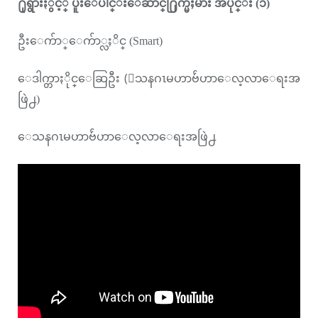
႐ုရွားႏွင့္ ပူးေပါင္းေဆာင္႐ြက္မႈမ်ား အပိုင္း (၁)
ဦးေက်ာ္ေက်ာ္လႈိင္ (Smart)
ေဒါက္တာႏိုင္ေဆြဦး (ေသနဂၤမဟာဗ်ဴဟာေလ့လာေရးအ
ဖြဲ႕)
ေသနဂၤမဟာဗ်ဴဟာေလ့လာေရးအဖြဲ႕