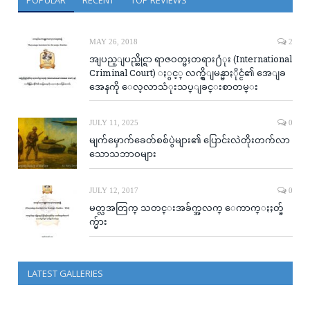
POPULAR
RECENT
TOP REVIEWS
MAY 26, 2018
2
အျပည္ျပည္ဆိုင္ရာ ရာဇဝတ္မႈတရား႐ံုး (International
Criminal Court) ႏွင့္ လက္ရွိျမန္မာႏိုင္ငံ၏ အေျခ
အေနကို ေလ့လာသံုးသပ္ျခင္းစာတမ္း
JULY 11, 2025
0
မျက်မှောက်ခေတ်စစ်ပွဲများ၏ ပြောင်းလဲတိုးတက်လာ
သောသဘာဝများ
JULY 12, 2017
0
မတ္လအတြက္ သတင္းအခ်က္အလက္ ေကာက္ႏႈတ္ခ်
က္မ်ား
LATEST GALLERIES