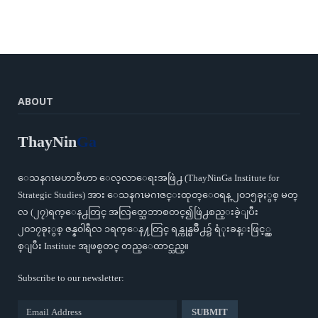
ABOUT
ThayNin
Ga
ေသနဂၤမဟာဗ်ဴဟာ ေလ့လာေရးအဖြဲ႕ (ThayNinGa Institute for
Strategic Studies) အား ေသနဂၤမဂၢဇင္းထုတ္ေ၀ရန္ ၂၀၁၅ခုႏွစ္ မတ္
လ (၂၇)ရက္ေန႕တြင္ အလြတ္သေဘာစတင္၍ဖြဲ႕စည္းခဲ့ျပီး
၂၀၁၇ခုႏွစ္ ဇန္န၀ါရီလ ၁ရက္ေန႔တြင္ ရန္ကုန္ၿမိဳ႕၌ ရံုးခန္းဖြင့္လွ
စ္ျပီး Institute အျဖစ္စတင္ တည္ေထာင္သည္။
Subscribe to our newsletter: