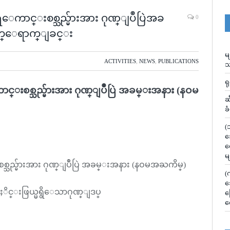
ာင္းစစ္သည္မ်ားအား ဂုဏ္ျပဳပြဲအခ
0
တက္ေရာက္ျခင္း
မ
ACTIVITIES
,
NEWS
,
PUBLICATIONS
သ
ရ
စစ္သည္မ်ားအား ဂုဏ္ျပဳပြဲ အခမ္းအနား (နဝမ
ဆ
ခ
(
သ
လ
မ
ည္မ်ားအား ဂုဏ္ျပဳပြဲ အခမ္းအနား (နဝမအႀကိမ္)
(
သ
ိင္းဖြယ္မရွိေသာဂုဏ္ျဒပ္
မ
လ