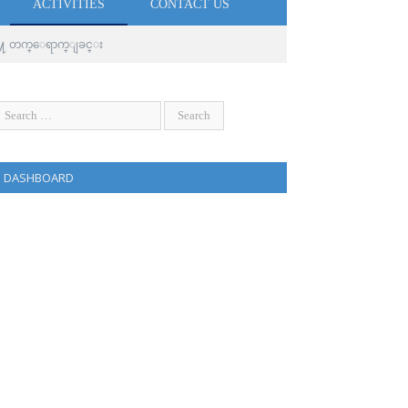
ACTIVITIES
CONTACT US
သို႔ တက္ေရာက္ျခင္း
DASHBOARD