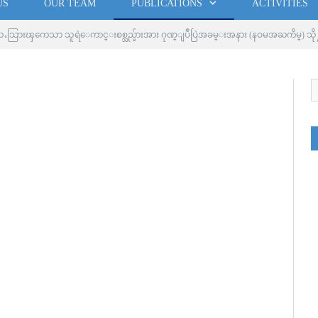
US
OUR TEAM
PUBLICATIONS
ACTIVITIES
ႉသြားၾကေသာ သူရဲေကာင္းစစ္သည္မ်ားအား ဂုဏ္ျပဳပြဲအခမ္းအနား (နဝမအႀကိမ္) 