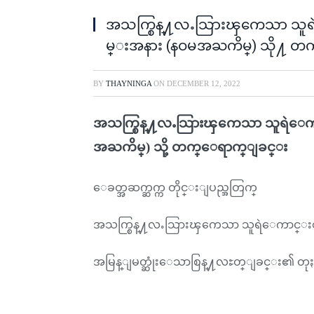
အသက္စြန္႔လႉသြားၾကေသာ သူရဲေက
မ္းအနား (နဝမအႀကိမ္) သို႔ 
BY
THAYNINGA
ON
DECEMBER 12, 2022
အသက္စြန္႔လႉသြားၾကေသာ သူရဲေကာင္း
အႀကိမ္) သို့ တက္ေရာက္ျခင္း
ေခတ္အဆက္ဆက္က တိုင္းျပည္အတြက္
အသက္စြန္႔လႉသြားၾကေသာ သူရဲေကာင္းစစ္သ
အမြန္ျမတ္ဆုံးေသာစြန္႔လႊတ္ျခင္း၏ တုႏႈ