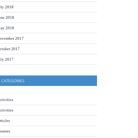
uly 2018
une 2018
ay 2018
ovember 2017
ctober 2017
uly 2017
CATEGORIES
ctivities
ctivities
rticles
ourses