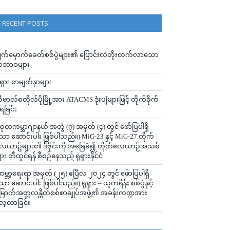
RECENT POSTS
ျက်မှောက်ခေတ်စစ်ပွဲများ၏ ပြောင်းလဲတိုးတက်လာသော
ဘာဝများ
ုရှား စာမျက်နှာများ
ီဗာလ်စတိုလ်ပိုမြို့အား ATACMS ဒုံးပျံများဖြင့် တိုက်ခိုက်
ံရခြင်း
သုတကမ္ဘာဂျာနယ် အတွဲ (၇) အမှတ် (၄) တွင် ဖော်ပြပါရှိ
ော ဆောင်းပါး ဖြစ်ပါသည်။) MiG-23 နှင့် MiG-27 တိုက်
ေယာဥ်များ၏ ဒီဇိုင်းကို အခြေခံ၍ တိုက်လေယာဉ်အသစ်
ျား တီထွင်ရန် စီစဉ်နေသည့် ရုရှားနိုင်ငံ
ကမ္ဘာ့ရေးရာ အမှတ် (၂၅) ဧပြီလ ၂၀၂၄ တွင် ဖ်ောပြပါရှိ
ော ဆောင်းပါး ဖြစ်ပါသည်။) ရုရှား – ယူကရိန်း စစ်ပွဲနှင့်
ြောက်အတ္တလန္တိတ်စစ်စာချုပ်အဖွဲ့၏ အခန်းကဏ္ဍအား
ေ့လာခြင်း