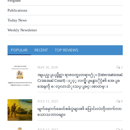
Program
Publications
Today News
Weekly Newsletter
POPULAR
RECENT
TOP REVIEWS
MAY 26, 2018
2
အျပည္ျပည္ဆိုင္ရာ ရာဇဝတ္မႈတရား႐ံုး (International
Criminal Court) ႏွင့္ လက္ရွိျမန္မာႏိုင္ငံ၏ အေျခ
အေနကို ေလ့လာသံုးသပ္ျခင္းစာတမ္း
JULY 11, 2025
0
မျက်မှောက်ခေတ်စစ်ပွဲများ၏ ပြောင်းလဲတိုးတက်လာ
သောသဘာဝများ
JULY 12, 2017
0