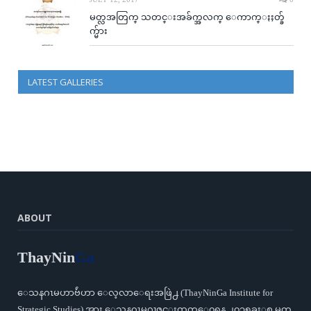
မတ္လအတြက္ သတင္းအခ်က္အလက္ ေကာက္ႏႈတ္ခ်
က္မ်ား
LATEST GALLERIES
ABOUT
ThayNin
Ga
ေသနဂၤမဟာဗ်ဴဟာ ေလ့လာေရးအဖြဲ႕ (ThayNinGa Institute for
Strategic Studies) အား ေသနဂၤမဂၢဇင္းထုတ္ေ၀ရန္ ၂၀၁၅ခုႏွစ္ မတ္