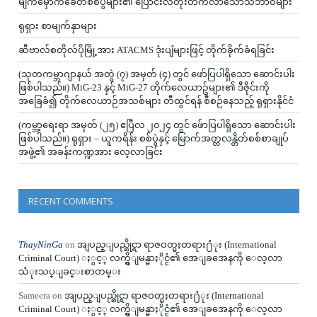
မျက်မှောက်ခေတ်စစ်ပွဲများ၏ ပြောင်းလဲတိုးတက်လာသောသဘာဝများ
ရုရှား စာမျက်နှာများ
ဆီဗာလ်စတိုလ်ပိုမြို့အား ATACMS ဒုံးပျံများဖြင့် တိုက်ခိုက်ခံရခြင်း
(သုတကမ္ဘာဂျာနယ် အတွဲ (၇) အမှတ် (၄) တွင် ဖော်ပြပါရှိသော ဆောင်းပါး
ဖြစ်ပါသည်။) MiG-23 နှင့် MiG-27 တိုက်လေယာဥ်များ၏ ဒီဇိုင်းကို
အခြေခံ၍ တိုက်လေယာဉ်အသစ်များ တီထွင်ရန် စီစဉ်နေသည့် ရုရှားနိုင်ငံ
(ကမ္ဘာ့ရေးရာ အမှတ် (၂၅) ဧပြီလ ၂၀၂၄ တွင် ဖ်ောပြပါရှိသော ဆောင်းပါး
ဖြစ်ပါသည်။) ရုရှား – ယူကရိန်း စစ်ပွဲနှင့် မြောက်အတ္တလန္တိတ်စစ်စာချုပ်
အဖွဲ့၏ အခန်းကဏ္ဍအား လေ့လာခြင်း
RECENT COMMENTS
ThayNinGa
on
အျပည္ျပည္ဆိုင္ရာ ရာဇဝတ္မႈတရား႐ံုး (International
Criminal Court) ႏွင့္ လက္ရွိျမန္မာႏိုင္ငံ၏ အေျခအေနကို ေလ့လာ
သံုးသပ္ျခင္းစာတမ္း
Sameera
on
အျပည္ျပည္ဆိုင္ရာ ရာဇဝတ္မႈတရား႐ံုး (International
Criminal Court) ႏွင့္ လက္ရွိျမန္မာႏိုင္ငံ၏ အေျခအေနကို ေလ့လာ