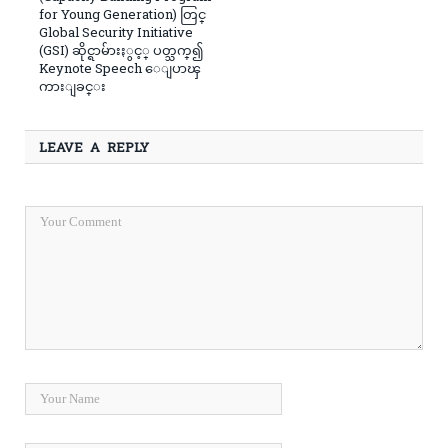
for Young Generation) တြင္
Global Security Initiative
(GSI) ဆိုင္ရာမ်ားႏွင့္ ပတ္သက္၍
Keynote Speech ေျပာၾ
ကားျခင္း
LEAVE A REPLY