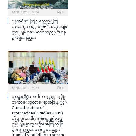
JANUARY 2, 2024
0
ယူကရိန္းတြင္ မည္သည့္အတြ
က္ေၾကာင့္ စစ္ပြဲ၏ အဆုံးအျဖ
တ္အား ျဖစ္ေပၚေစသည့္ ဒုံးစန
စ္ မရွိသနည္း
JANUARY 1, 2024
0
ျမန္မာႏိုင္ငံမဟာဗ်ဴဟာႏွင့္ ႏိုင္ငံ
တကာေလ့လာေရးအဖြဲ႕ႏွင့္
China Institute of
International Studies (CIIS)
တို႔ ပူးေပါင္း စီစဥ္ျပဳလုပ္သ
ည့္ ျမန္မာလူငယ္မ်ားအတြက္ စြ
မ္းရည္တည္ေဆာက္မႈသင္တန္း
(Capacity Building Program