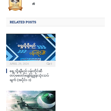
Website
RELATED POSTS
APRIL 29, 2024
0
ရှေ့သို့ချီမည် ပန်းတိုင်ဆီ
တပ်မတော်နေ့မိန့်ခွန်းသုံးသပ်
ချက် (အပိုင်း-၁)