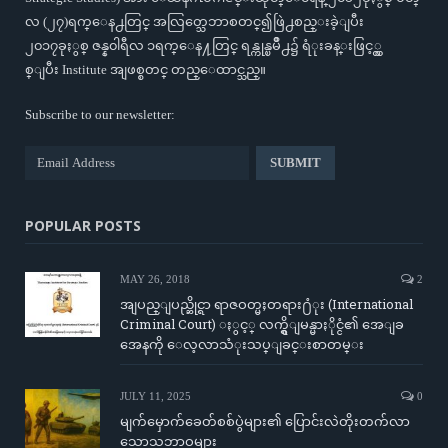
လ (၂၇)ရက္ေန႕တြင္ အလြတ္သေဘာစတင္၍ဖြဲ႕စည္းခဲ့ျပီး
၂၀၁၇ခုႏွစ္ ဇန္န၀ါရီလ ၁ရက္ေန႔တြင္ ရန္ကုန္ၿမိဳ႕၌ ရံုးခန္းဖြင့္လွ
စ္ျပီး Institute အျဖစ္စတင္ တည္ေထာင္သည္။
Subscribe to our newsletter:
POPULAR POSTS
MAY 26, 2018
2
အျပည္ျပည္ဆိုင္ရာ ရာဇဝတ္မႈတရား႐ံုး (International
Criminal Court) ႏွင့္ လက္ရွိျမန္မာႏိုင္ငံ၏ အေျခ
အေနကို ေလ့လာသံုးသပ္ျခင္းစာတမ္း
JULY 11, 2025
0
မျက်မှောက်ခေတ်စစ်ပွဲများ၏ ပြောင်းလဲတိုးတက်လာ
သောသဘာဝများ