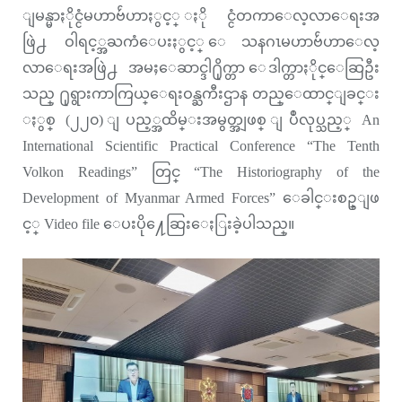
ျမန္မာႏိုင္ငံမဟာဗ်ဴဟာႏွင့္ ႏိုင္ငံတကာေလ့လာေရးအ
ဖြဲ႕ ဝါရင့္အႀကံေပးႏွင့္ ေသနဂၤမဟာဗ်ဴဟာေလ့
လာေရးအဖြဲ႕ အမႈေဆာင္ဒါ႐ိုက္တာ ေဒါက္တာႏိုင္ေဆြဦး
သည္ ႐ုရွားကာကြယ္ေရးဝန္ႀကီးဌာန တည္ေထာင္ျခင္း
ႏွစ္ (၂၂၀) ျပည့္အထိမ္းအမွတ္အျဖစ္ ျပဳလုပ္သည့္ An
International Scientific Practical Conference “The Tenth
Volkon Readings” တြင္ “The Historiography of the
Development of Myanmar Armed Forces” ေခါင္းစဥ္ျဖ
င့္ Video file ေပးပို႔ေဆြးေႏြးခဲ့ပါသည္။