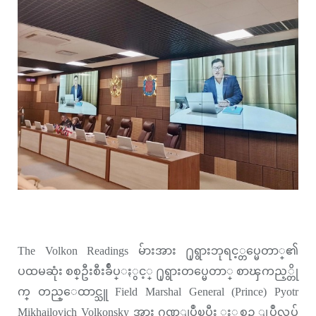
The Volkon Readings မ်ားအား ႐ုရွားဘုရင့္တပ္မေတာ္၏
ပထမဆုံး စစ္ဦးစီးခ်ဳပ္ႏွင့္ ႐ုရွားတပ္မေတာ္ စာၾကည့္တို
က္ တည္ေထာင္သူ Field Marshal General (Prince) Pyotr
Mikhailovich Volkonsky အား ဂုဏ္ျပဳၿပီး ႏွစ္စဥ္ ျပဳလုပ္လ်