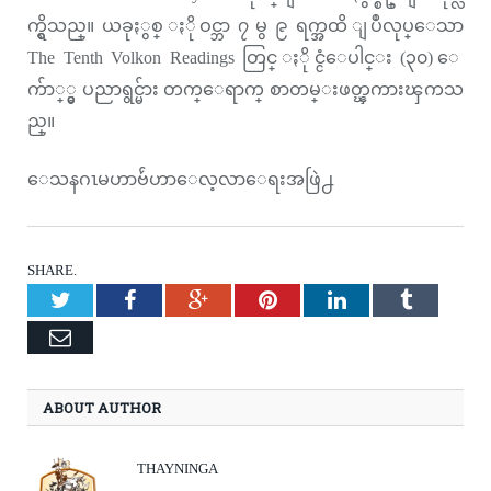
က္ရွိသည္။ ယခုႏွစ္ ႏိုဝင္ဘာ ၇ မွ ၉ ရက္အထိ ျပဳလုပ္ေသာ
The Tenth Volkon Readings တြင္ ႏိုင္ငံေပါင္း (၃၀) ေ
က်ာ္္မွ ပညာရွင္မ်ား တက္ေရာက္ စာတမ္းဖတ္ၾကားၾကသ
ည္။
ေသနဂၤမဟာဗ်ဴဟာေလ့လာေရးအဖြဲ႕
SHARE.
Twitter
Facebook
Google+
Pinterest
LinkedIn
Tumblr
Email
ABOUT AUTHOR
THAYNINGA