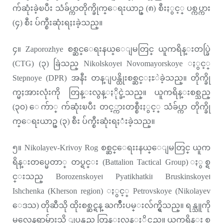
က်ဆုံးခဲ့ၿပီး သံခ်ပ္ကာတိုက္ခိုက္ေရးယာဥ္ (၈) စီးႏွင့္ ပစ္ကပ္ကား
(၄) စီး ပ်က္စီးဆုံးရႈးခဲ့သည္။
၄။ Zaporozhye စစ္ဆင္ေရးနယ္ေျမတြင္ ယူကရိန္းတပ္ခြဲ
(CTG) (၃) ခြဲသည္ Nikolskoye၊ Novomayorskoye ႏွင့္
Stepnoye (DPR) အနီး တန္ျပန္ထိုးစစ္ဆင္ႏႊဲခဲ့သည္။ တိုက္ခို
က္မႈအားလုံးကို တြန္းလွန္ႏိုင္ခဲ့သည္။ ယူကရိန္းစစ္သည္
(၃၀) ေက်ာ္ က်ဆုံးၿပီး တင့္ကားတစ္စီးႏွင့္ သံခ်ပ္ကာ တိုက္ခို
က္ေရးယာဥ္ (၃) စီး ပ်က္စီးဆုံးရႈံးခဲ့သည္။
၅။ Nikolayev-Krivoy Rog စစ္ဆင္ေရးးနယ္ေျမတြင္ ယူက
ရိန္းတပ္မေတာ္ တပ္ရင္း (Battalion Tactical Group) ႏွစ္ရ
င္းသည္ Borozenskoye၊ Pyatikhatki၊ Bruskinskoye၊
Ishchenka (Kherson region) ႏွင့္ Petrovskoye (Nikolayev
ေဒသ) တိုဆီသို ထိုးစစ္ဆင္ရန္ ႀကိဳးပမ္းလ်က္ရွိသည္။ ရန္သူကို
မူလေနရာမ်ားသို ျပန္လည္ တြန္းလွန္ႏိုင္သည္။ ယူကရိန္း စ