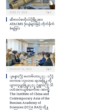
JUNE 25, 2024
0
ဆီဗာလ်စတိုလ်ပိုမြို့အား
ATACMS ဒုံးပျံများဖြင့် တိုက်ခိုက်
ခံရခြင်း
AUGUST 24, 2023
0
ျမန္မာႏိုင္ငံ မဟာဗ်ဴဟာႏွင့္ ႏိုင္ငံ
တကာေလ့လာေရးအဖြဲ႕ ကို
ယ္စားလွယ္အဖြဲ႕ႏွင့္ ႐ုရွားႏိုင္ငံ သိ
ပၸံအကယ္ဒမီႀကီးေအာက္ရွိ
The Institute of China and
Contemporary Asia of the
Russian Academy of
Sciences (ICCA RAS) တို႔