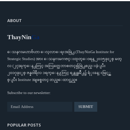
ABOUT
ThayNin
Ga
ေသနဂၤမဟာဗ်ဴဟာ ေလ့လာေရးအဖြဲ႕ (ThayNinGa Institute for
Strategic Studies) အား ေသနဂၤမဂၢဇင္းထုတ္ေ၀ရန္ ၂၀၁၅ခုႏွစ္ မတ္
လ (၂၇)ရက္ေန႕တြင္ အလြတ္သေဘာစတင္၍ဖြဲ႕စည္းခဲ့ျပီး
၂၀၁၇ခုႏွစ္ ဇန္န၀ါရီလ ၁ရက္ေန႔တြင္ ရန္ကုန္ၿမိဳ႕၌ ရံုးခန္းဖြင့္လွ
စ္ျပီး Institute အျဖစ္စတင္ တည္ေထာင္သည္။
Subscribe to our newsletter:
POPULAR POSTS