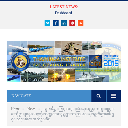
LATEST NEWS:
Dashboard
Twitter
Facebook
LinkedIn
Pinterest
RSS
NAVIGATE
»
»
Home
News
ယူကရိန္းတြင္ ဆင္ႏႊဲေနသည့္ အထူးစစ္ဆင္ေ
ရးဆိုင္ရာ ျဖစ္ေပၚတိုးတက္မႈအေပၚ ႐ုရွားကာကြယ္ေရးဝန္ႀကီးဌာန၏ ရွ
င္းလင္းခ်က္ အက်ဥ္းခ်ဳပ္