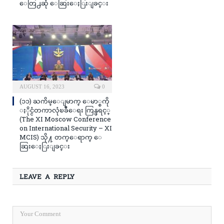
ေတြ႕ဆုံ ေဆြးေႏြးျခင္း
AUGUST 16, 2023
0
(၁၁) ႀကိမ္ေျမာက္ ေမာ္စကို
ႏိုင္ငံတကာလုံၿခဳံေရး ကြန္ဖရင့္
(The XI Moscow Conference
on International Security – XI
MCIS) သို႔ တက္ေရာက္ ေ
ဆြးေႏြးျခင္း
LEAVE A REPLY