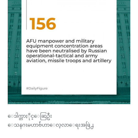
ေဒါက္တာႏိုင္ေဆြဦး
ေသနဂၤမဟာဗ်ဴဟာေလ့လာေရးအဖြဲ႕