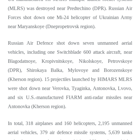
(MLRS) was destroyed near Predtechino (DPR). Russian Air
Forces shot down one Mi-24 helicopter of Ukrainian Army
near Maryanskoye (Dnepropetrovsk region).
Russian Air Defence shot down seven unmanned aerial
vehicles, including one Switchblade 600 attack aircraft, near
Blagodatnoye, Kropivnitskoye, Nikolskoye, Petrovskoye
(DPR), Shirokaya Balka, Mylovoye and Borozenskoye
(Kherson region). 15 projectiles launched by HIMARS MLRS
were shot down near Verovka, Tyaginka, Antonovka, Lvovo,
and six U.S.-manufactured FIARM anti-radar missiles near
Antonovka (Kherson region).
In total, 318 airplanes and 160 helicopters, 2,195 unmanned
aerial vehicles, 379 air defence missile systems, 5,639 tanks