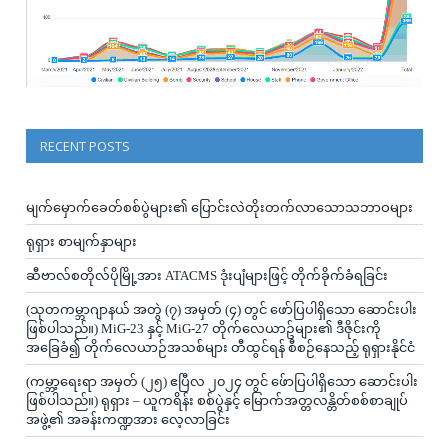
RECENT POSTS
မျက်မှောက်ခေတ်စစ်ပွဲများ၏ ပြောင်းလဲတိုးတက်လာသောသဘာဝများ
ရုရှား စာမျက်နှာများ
ဆီဗာလ်စတိုလ်ပိုမြို့အား ATACMS ဒုံးပျံများဖြင့် တိုက်ခိုက်ခံရခြင်း
(သုတကမ္ဘာဂျာနယ် အတွဲ (၇) အမှတ် (၄) တွင် ဖော်ပြပါရှိသော ဆောင်းပါး
ဖြစ်ပါသည်။) MiG-23 နှင့် MiG-27 တိုက်လေယာဥ်များ၏ ဒီဇိုင်းကို
အခြေခံ၍ တိုက်လေယာဉ်အသစ်များ တီထွင်ရန် စီစဉ်နေသည့် ရုရှားနိုင်ငံ
(ကမ္ဘာ့ရေးရာ အမှတ် (၂၅) ဧပြီလ ၂၀၂၄ တွင် ဖ်ောပြပါရှိသော ဆောင်းပါး
ဖြစ်ပါသည်။) ရုရှား – ယူကရိန်း စစ်ပွဲနှင့် မြောက်အတ္တလန္တိတ်စစ်စာချုပ်
အဖွဲ့၏ အခန်းကဏ္ဍအား လေ့လာခြင်း