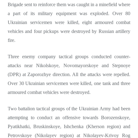
Brigade sent to reinforce them was caught in a minefield where
a part of its military equipment was exploded. Over 80
Ukrainian servicemen were killed, eight armoured combat
vehicles and four pickups were destroyed by Russian artillery
fire.
Three enemy company tactical groups conducted counter-
attacks near Nikolskoye, Novomayorskoye and Stepnoye
(DPR) at Zaporozhye direction. All the attacks were repelled.
Over 30 Ukrainian servicemen were killed, one tank and three
armoured combat vehicles were destroyed.
Two battalion tactical groups of the Ukrainian Army had been
attempting to conduct an offensive towards Borozenskoye,
Pyatikhatki, Bruskinskoye, Ishchenka (Kherson region) and
Petrovskoye (Nikolayev region) at Nikolayev-Krivoy Rog