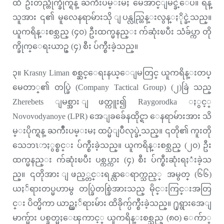
ထံ ဦးတည္တိုက္ခိုက္ရန္ ႀကိဳးပမ္းမႈ မေအာင္ျမင္ခဲ့ေပ။ ရန္
သူအား ၎၏ မူလေနရာမ်ားသို ျပန္လည္တြန္းလွန္ႏိုင္ခဲ့သည္။
ယူကရိန္းစစ္သည္ (၄၀) ဦးထက္မနည္း က်ဆုံးၿပီး သံခ်ပ္ကာ တို
က္ခိုက္ေရးယာဥ္ (၄) စီး ပ်က္စီးခဲ့သည္။
၃။ Krasny Liman စစ္ဆင္ေရးနယ္ေျမတြင္ ယူကရိန္းတပ္
မေတာ္၏ တပ္ခြဲ (Company Tactical Group) (၂)ခြဲ သည္
Zherebets ျမစ္အား ျဖတ္ကူး၍ Raygorodka ႏွင့္
Novovodyanoye (LPR) အေျခခ်ေနထိုင္ရာ ေနရာမ်ားအား သိ
မ္းပိုက္ရန္ ႀကိဳးပမ္းမႈ ထပ္မံျပဳလုပ္ခဲ့သည္။ ၎တို၏ ကူးတို
သေဘၤာႏွစ္စင္း ပ်က္စီးခဲ့သည္။ ယူကရိန္းစစ္သည္ (၂၀) ဦး
ထက္မနည္း က်ဆုံးၿပီး ပစ္ကပ္ကား (၄) စီး ပ်က္စီးဆုံးရႈံးခဲ့သ
ည္။ ၎တိုအား ျဖည့္တင္းရန္လာေရာက္သည့္ အမွတ္ (၆၆)
ယႏၲရားတပ္မဟာမွ တပ္ခြဲတစ္ခြဲအားသည္ မိုင္းကြင္းအတြ
င္း ပိတ္မိကာ ယာဥ္ယႏၲရားမ်ား ထိခိုက္ပ်က္စီးခဲ့သည္။ ႐ုရွားအေျ
မာက္မ်ား ပစ္ခတ္မႈေၾကာင့္ ယူကရိန္းစစ္သည္ (၈၀) ေက်ာ္