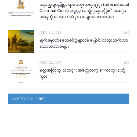
အျပည္ျပည္ဆိုင္ရာ ရာဇဝတ္မႈတရား႐ံုး (International
Criminal Court) ႏွင့္ လက္ရွိျမန္မာႏိုင္ငံ၏ အေျခ
အေနကို ေလ့လာသံုးသပ္ျခင္းစာတမ္း
JULY 11, 2025
0
မျက်မှောက်ခေတ်စစ်ပွဲများ၏ ပြောင်းလဲတိုးတက်လာ
သောသဘာဝများ
JULY 12, 2017
0
မတ္လအတြက္ သတင္းအခ်က္အလက္ ေကာက္ႏႈတ္ခ်
က္မ်ား
LATEST GALLERIES