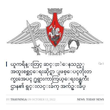
ယူကရိန္းတြင္ ဆင္ႏႊဲေနသည့္
0
အထူးစစ္ဆင္ေရးဆိုင္ရာ ျဖစ္ေပၚတိုးတ
က္မႈအေပၚ ႐ုရွားကာကြယ္ေရးဝန္ႀကီး
ဌာန၏ ရွင္းလင္းခ်က္ အက်ဥ္းခ်ဳပ္
BY
THAYNINGA
ON
OCTOBER 13, 2022
NEWS
,
TODAY NEWS