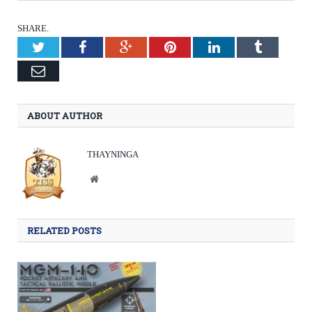
SHARE.
Twitter
Facebook
Google+
Pinterest
LinkedIn
Tumblr
Email
ABOUT AUTHOR
THAYNINGA
Website
RELATED POSTS