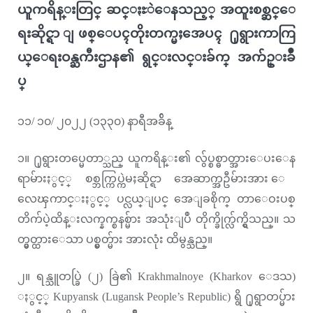
ယူကရိန္းတြင္ ဆင္ႏႊဲေနသည့္ အထူးစစ္ဆင္ေ
ရးဆိုင္ရာ ျဖစ္ေပၚတိုးတက္မႈအေပၚ ႐ုရွားကာကြ
ယ္ေရးဝန္ႀကီးဌာန၏ ရွင္းလင္းခ်က္ အက်ဥ္းခ်ဳ
ပ္
၁၁/ ၁၀/ ၂၀၂၂ (၁၃၃၀) နာရီအခ်ိန္
၁။ ႐ုရွားတပ္မေတာ္သည္ ယူကရိန္း၏ လွ်ပ္စစ္ဓာတ္အားေပးေန
ရာမ်ားႏွင့္ စစ္ဘက္ကြပ္ကဲမႈဆိုင္ရာ အေဆာက္အဦမ်ားအား ေ
လေၾကာင္းႏွင့္ ပင္လယ္ျပင္ အေျခစိုက္ တာေဝးပစ္
တိက်ပဲ့ထိန္းလက္နက္စနစ္မ်ား အသုံးျပဳ တိုက္ခိုက္လ်က္ရွိသည္။ သ
တ္မွတ္ထားေသာ ပစ္မွတ္မ်ား အားလုံး ထိမွန္သည္။
၂။ ရန္သူတပ္ခြဲ (၂) ခြဲ၏ Krakhmalnoye (Kharkov ေဒသ)
ႏွင့္ Kupyansk (Lugansk People’s Republic) ရွိ ႐ုရွာတပ္မ်ား