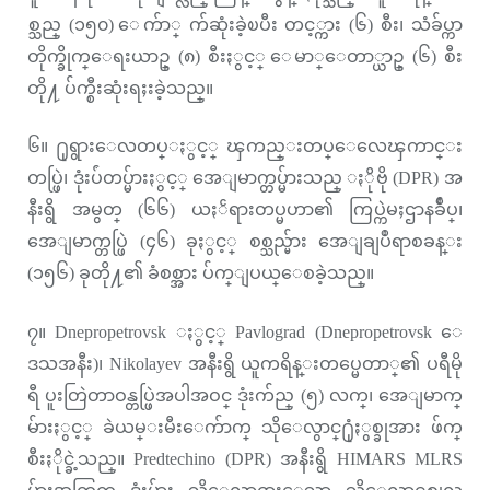
စ္သည္ (၁၅၀) ေက်ာ္ က်ဆုံးခဲ့ၿပီး တင့္ကား (၆) စီး၊ သံခ်ပ္ကာ
တိုက္ခိုက္ေရးယာဥ္ (၈) စီးႏွင့္ ေမာ္ေတာ္ယာဥ္ (၆) စီး
တို႔ ပ်က္စီးဆုံးရႈးခဲ့သည္။
၆။ ႐ုရွားေလတပ္ႏွင့္ ၾကည္းတပ္ေလေၾကာင္း
တပ္ဖြဲ၊ ဒုံးပ်ံတပ္မ်ားႏွင့္ အေျမာက္တပ္မ်ားသည္ ႏိုဗို (DPR) အ
နီးရွိ အမွတ္ (၆၆) ယႏၲရားတပ္မဟာ၏ ကြပ္ကဲမႈဌာနခ်ဳပ္၊
အေျမာက္တပ္ဖြဲ (၄၆) ခုႏွင့္ စစ္သည္မ်ား အေျချပဳရာစခန္း
(၁၅၆) ခုတို႔၏ ခံစစ္အား ပ်က္ျပယ္ေစခဲ့သည္။
၇။ Dnepropetrovsk ႏွင့္ Pavlograd (Dnepropetrovsk ေ
ဒသအနီး)၊ Nikolayev အနီးရွိ ယူကရိန္းတပ္မေတာ္၏ ပရီမို
ရီ ပူးတြဲတာဝန္တပ္ဖြဲအပါအဝင္ ဒုံးက်ည္ (၅) လက္၊ အေျမာက္
မ်ားႏွင့္ ခဲယမ္းမီးေက်ာက္ သိုေလွာင္႐ုံႏွစ္ခုအား ဖ်က္
စီးႏိုင္ခဲ့သည္။ Predtechino (DPR) အနီးရွိ HIMARS MLRS