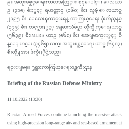
၉။ အထူးစစ္ဆင္ေရးကာလအတြင္း စုစုေပါင္း ေလယာ
ဥ္ (၃၁၈) စီးႏွင့္ ရဟတ္ယာဥ္ (၁၆၀) စီး၊ လူမဲ့ ေလယာဥ္
၂၁၉၅ စီး၊ ေလေၾကာင္းရန္ ကာကြယ္ေရး ဒုံးက်ည္စနစ္
(၃၇၉) စီး၊ တင့္ကားႏွင့္ အျခားသံခ်ပ္ကာ တိုက္ခိုက္ေရးယာဥ္
(၅၆၃၉) စီး၊MLRS ယာဥ္ (၈၆၈) စီး၊ အေျမာက္ႏွင့္ စိ
န္ေျပာင္း (၃၄၆၅) လက္၊ အထူးစစ္ဆင္ေရး ယာဥ္ (၆၄၈၃)
စီးတို႔အား ဖ်က္စီးႏိုင္ခဲ့သည္။
ရင္းျမစ္။ ႐ုရွားကာကြယ္ေရးဝန္ႀကီးဌာန
Briefing of the Russian Defense Ministry
11.10.2022 (13:30)
Russian Armed Forces continue launching the massive attack
using high-precision long-range air- and sea-based armament at