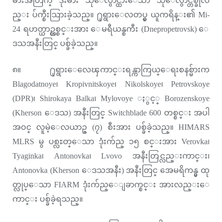
မ်ားအတြက္ ဒုံးမ်ား သိုေလွာင္ထားေသာ သိုေလွာင္တစ္ခုလ
ည္း ပ်က္စီးသြားခဲ့သည္။ ႐ုရွားေလတပ္မွ ယူကရိန္း၏ Mi-
24 ရဟတ္ယာဥ္တစ္စင္းအား ေမရီယန္စကီး (Dnepropetrovsk) ေ
ဒသအနီးတြင္ ပစ္ခ်ခဲ့သည္။
၈။ ႐ုရွားေလေၾကာင္းရန္ကာကြယ္ေရးစနစ္မ်ားက
Blagodatnoye၊ Kropivnitskoye၊ Nikolskoye၊ Petrovskoye
(DPR)၊ Shirokaya Balka၊ Mylovoye ႏွင့္ Borozenskoye
(Kherson ေဒသ) အနီးတြင္ Switchblade 600 တစ္စင္း အပါ
အဝင္ လူမဲ့ေလယာဥ္ (၇) စီးအား ပစ္ခ်ခဲ့သည္။ HIMARS
MLRS မွ ပစ္လႊတ္ေသာ ဒုံးက်ည္ ၁၅ စင္းအား Verovka၊
Tyaginka၊ Antonovka၊ Lvovo အနီးတြင္လည္းကာင္း၊
Antonovka (Kherson ေဒသအနီး) အနီးတြင္ အေမရိကန္မွ ထု
တ္လုပ္ေသာ FIARM ဒုံးက်ည္ေျခာက္စင္း အားလည္းေ
ကာင္း ပစ္ခ်ခဲ့ရသည္။