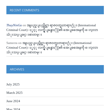
RECENT COMMENTS
ThayNinGa
on
အျပည္ျပည္ဆိုင္ရာ ရာဇဝတ္မႈတရား႐ံုး (International
Criminal Court) ႏွင့္ လက္ရွိျမန္မာႏိုင္ငံ၏ အေျခအေနကို ေလ့လာ
သံုးသပ္ျခင္းစာတမ္း
Sameera
on
အျပည္ျပည္ဆိုင္ရာ ရာဇဝတ္မႈတရား႐ံုး (International
Criminal Court) ႏွင့္ လက္ရွိျမန္မာႏိုင္ငံ၏ အေျခအေနကို ေလ့လာ
သံုးသပ္ျခင္းစာတမ္း
ARCHIVES
July 2025
March 2025
June 2024
May 2024