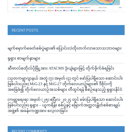
RECENT POSTS
မျက်မှောက်ခေတ်စစ်ပွဲများ၏ ပြောင်းလဲတိုးတက်လာသောသဘာဝများ
ရုရှား စာမျက်နှာများ
ဆီဗာလ်စတိုလ်ပိုမြို့အား ATACMS ဒုံးပျံများဖြင့် တိုက်ခိုက်ခံရခြင်း
(သုတကမ္ဘာဂျာနယ် အတွဲ (၇) အမှတ် (၄) တွင် ဖော်ပြပါရှိသော ဆောင်းပါး
ဖြစ်ပါသည်။) MiG-23 နှင့် MiG-27 တိုက်လေယာဥ်များ၏ ဒီဇိုင်းကို
အခြေခံ၍ တိုက်လေယာဉ်အသစ်များ တီထွင်ရန် စီစဉ်နေသည့် ရုရှားနိုင်ငံ
(ကမ္ဘာ့ရေးရာ အမှတ် (၂၅) ဧပြီလ ၂၀၂၄ တွင် ဖ်ောပြပါရှိသော ဆောင်းပါး
ဖြစ်ပါသည်။) ရုရှား – ယူကရိန်း စစ်ပွဲနှင့် မြောက်အတ္တလန္တိတ်စစ်စာချုပ်
အဖွဲ့၏ အခန်းကဏ္ဍအား လေ့လာခြင်း
RECENT COMMENTS