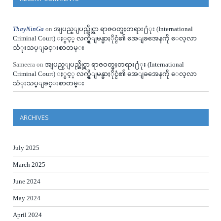
ThayNinGa
on
အျပည္ျပည္ဆိုင္ရာ ရာဇဝတ္မႈတရား႐ံုး (International
Criminal Court) ႏွင့္ လက္ရွိျမန္မာႏိုင္ငံ၏ အေျခအေနကို ေလ့လာ
သံုးသပ္ျခင္းစာတမ္း
Sameera
on
အျပည္ျပည္ဆိုင္ရာ ရာဇဝတ္မႈတရား႐ံုး (International
Criminal Court) ႏွင့္ လက္ရွိျမန္မာႏိုင္ငံ၏ အေျခအေနကို ေလ့လာ
သံုးသပ္ျခင္းစာတမ္း
ARCHIVES
July 2025
March 2025
June 2024
May 2024
April 2024