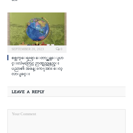
SEPTEMBER 20, 2023
0
စစ္ဘက္ေရးရာ ေတာ္လွန္ေျပာ
င္းလဲမႈတြင္ ဉာဏ္ရည္တုနည္း
ပညာ၏ အခန္းက႑အား ေလ့
လာျခင္း
LEAVE A REPLY