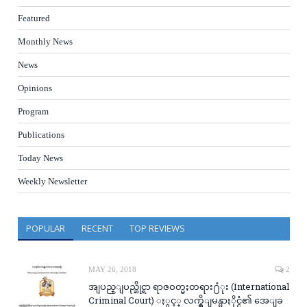
Featured
Monthly News
News
Opinions
Program
Publications
Today News
Weekly Newsletter
POPULAR
RECENT
TOP REVIEWS
MAY 26, 2018
2
အျပည္ျပည္ဆိုင္ရာ ရာဇဝတ္မႈတရား႐ံုး (International
Criminal Court) ႏွင့္ လက္ရွိျမန္မာႏိုင္ငံ၏ အေျခ