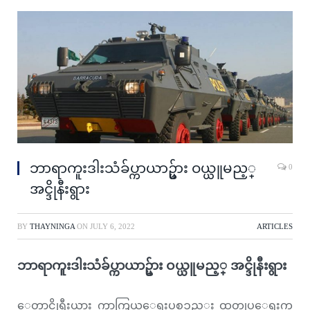
ဘာရာကူးဒါးသံခ်ပ္ကာယာဥ္မ်ား ဝယ္ယူမည့္
0
အင္ဒိုနီးရွား
BY
THAYNINGA
ON
JULY 6, 2022
ARTICLES
ဘာရာကူးဒါးသံခ်ပ္ကာယာဥ္မ်ား ဝယ္ယူမည့္ အင္ဒိုနီးရွား
ေတာင္ကိုရီးယား ကာကြယ္ေရးပစၥည္း ထုတ္လုပ္ေရးကု