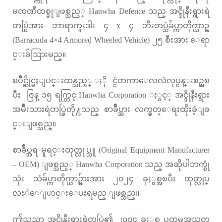
မၸဏီတစ္ခုျဖစ္သည့္ Hanwha Defence သည္ အင္ဒိုနီးရွားရဲ
တပ္ဖြဲအား ဘာရာကူးဒါး ၄ x ၄ ဘီးတပ္သံခ်ပ္ကာတိုက္ယာဥ္
(Barracuda 4×4 Armored Wheeled Vehicle) ၂၅ စီးအား ေရာ
င္းခ်သြားမည္။
ၿပိဳင္ဆိုင္မႈျပင္းထန္သည့္ ႏိုင္ငံတကာေလလံလုပ္ငန္းစဥ္အၿ
ပီး ဇြန္ ၁၅ ရက္တြင္ Hanwha Corporation ႏွင့္ အင္ဒိုနီးရွား
အမ်ိဳးသားရဲတပ္ဖြဲတို႔သည္ စာခ်ဳပ္အား လက္မွတ္ေရးထိုးခဲ့ျခ
င္းျဖစ္သည္။
စာခ်ဳပ္အရ မူရင္းထုတ္လုပ္သူ (Original Equipment Manufacturer
– OEM) ျဖစ္သည့္ Hanwha Corporation သည္ အဆိုပါဘက္စုံ
သုံး သံခ်ပ္ကာတိုက္ယာဥ္မ်ားအား ၂၀၂၄ ခုႏွစ္အၿပီး ထုတ္လုပ္
လႊဲေျပာင္းေပးရမည္ ျဖစ္သည္။
ဤသည္မွာ အင္ဒိုနီးရွားရဲတပ္ဖြဲ၏ ၂၀၀၄ ခုႏွစ္က ပထမအသုတ္