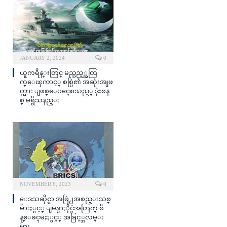
JANUARY 2, 2024
0
ယူကရိန္းတြင္ မည္သည့္အတြ
က္ေၾကာင့္ စစ္ပြဲ၏ အဆုံးအျဖ
တ္အား ျဖစ္ေပၚေစသည့္ ဒုံးစန
စ္ မရွိသနည္း
NOVEMBER 6, 2023
0
ေဒသဆိုင္ရာ အဖြဲ႕အစည္းသစ္
မ်ားႏွင့္ ျမန္မာႏိုင္ငံအတြက္ စိ
န္ေခၚမႈႏွင့္ အခြင့္အလမ္း
မ်ား