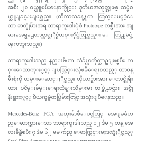
အစီး ၂၀ ဝယ္ယူၿပီးေနာက္ပိုင္း ဒုတိယအသုတ္အျဖစ္ ထပ္မံဝ
ယ္ယူျခင္းျဖစ္သည္။ (ထိုကာလခန္႔က ထြက္ေပၚခဲ့ေ
သာ ဓာတ္ပုံမ်ားအရ ဘာရာကူးဒါးပုံစံ Prototype တစ္မ်ိဳးအား အျ
ခားအေရွ႕ေတာင္အာရွႏိုင္ငံတစ္ႏိုင္ငံတြင္လည္း ေတြ႕ျမင္ခဲ့
ၾကဘူးသည္။)
ဘာရာကူးဒါးသည္ နည္းဗ်ဴဟာ သံခ်ပ္ကာတိုက္ယာဥ္ျဖစ္ၿပီး က
င္းေထာက္ႏွင့္ ျပည္တြင္းလုံၿခဳံေရးစသည့္ တာဝန္
မ်ိဳးစုံကို ထမ္းေဆာင္ႏိုင္သည္။ ထိုယာဥ္မ်ားအား ေတာင္ကိုရီး
ယား ၿငိမ္းခ်မ္းေရးထိန္းသိမ္းမႈ တပ္ဖြဲ႕ဝင္မ်ား၊ အင္ဒို
နီးရွားႏွင့္ ဗီယက္နမ္ရဲတပ္ဖြဲမ်ားတြင္ အသုံးျပဳေနသည္။
Mercedes-Benz FGA အထူးခ်ာစီေပၚတြင္ အေျခခံတ
ည္ေဆာက္ထားေသာ ဘာရာကူးဒါးသည္ ၁၂ ဒႆမ ၅ တန္ အေ
လးခ်ိန္ရွိၿပီး ၇ ဒႆမ ၆၂ မမ က်ည္ ေဖာက္ထြင္းမႈဒဏ္ခံႏိုင္သည့္