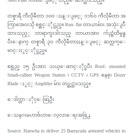
Steel Plate Armour ျဖင့္ တည္ေဆာက္ထားသည္။
တစ္နာရီ ကီလိုမီတာ ၁၀၀ ႏႈန္းျဖင့္ ၁၁၆၀ ကီလိုမီတာ အ
ကြာအေဝးသို စစ္ဆင္ႏိုင္သည္။ Run- flat တာယာမ်ား အသုံးျပဳ
ထားသည့္ ဘာရာကူးဒါးသည္ တာယာအား က်ည္ဆံထိမွန္ၿ
ပီးေနာက္ တစ္နာရီ ၃၀ ကီလိုမီတာႏႈန္းျဖင့္ ဆက္လက္ေ
မာင္းႏွင္ႏိုင္သည္။
စစ္သည္ ၁၅ ဦးအား သယ္ေဆာင္ႏိုင္ၿပီး Roof- mounted
Small-caliber Weapon Station ၊ CCTV ၊ GPS စနစ္၊ Dozer
Blade ႏွင့္ Amplifier မ်ား တပ္ဆင္ထားသည္။
ေဒါက္တာ ႏိုင္ေဆြဦး
ေသနဂၤမဟာဗ်ဴဟာေလ့လာေရးအဖြဲ႕
Source: Hanwha to deliver 25 Barracuda armored vehicles to