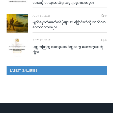
အေနကို ေလ့လာသံုးသပ္ျခင္းစာတမ္း
JULY 11, 2025
0
မျက်မှောက်ခေတ်စစ်ပွဲများ၏ ပြောင်းလဲတိုးတက်လာ
သောသဘာဝများ
JULY 12, 2017
0
မတ္လအတြက္ သတင္းအခ်က္အလက္ ေကာက္ႏႈတ္ခ်
က္မ်ား
LATEST GALLERIES