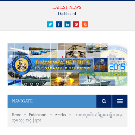
LATEST NEWS:
Dashboard
Twitter
Facebook
LinkedIn
Pinterest
RSS
NAVIGATE
»
»
»
Home
Publications
Articles
ဘာရာကူးဒါးသံခ်ပ္ကာယာဥ္မ်ား ဝယ္
ယူမည့္ အင္ဒိုနီးရွား