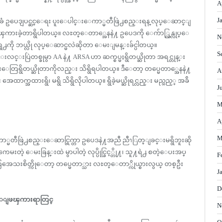
A
J
ံ ဥပေဒျပင္ဆင္ေရး ပူးေပါင္းေကာ္မတီဖြဲ႕စည္းရန္ လုပ္ေဆာင္ျ
ၾကားခဲ့တာရွိပါတယ္။ လႊတ္ေတာ္အေနနဲ႔ ဥပေဒကို ေက်ာ္လြန္လုပ္ေ
N
ေရွ႕ကို ဘယ္လို လုပ္ေဆာင္မလဲဆိုတာ ေမးျမန္းခ်င္ပါတယ္။
S
းလင္းပြဲတစ္ခုမွာ AA နဲ႔ ARSA ဟာ ဆက္စပ္မႈရွိတယ္ဆိုတာ အရင္တုန္း
းေတြရွိတယ္ဆိုတာကိုလည္း သိရွိရပါတယ္။ ဒီေတာ့ တပ္မေတာ္အေနနဲ႔
A
္အထားရွိ၊ မရွိ သိရွိလိုပါတယ္။ ရွိခဲ့မယ္ဆိုရင္လည္း မည္သည့္ အခ်ိ
J
M
A
M
္မတီဖြဲ႕စည္းေဆာင္ရြက္တာ ဥပေဒနဲ႔အညီ ညီၫြတ္ျခင္းမရွိဘူးဆို
ဲ့ ေမးခြန္းထဲ မွာပါတဲ့ လုပ္ပိုင္ခြင့္တို႔၊ သူ႔ရဲ႕ စတဲ့ေပးအပ္
F
သးစိတ္ကိုေတာ့ တပ္မေတာ္သား လႊတ္ေတာ္ကိုယ္စားလွယ္ တစ္ဦး
J
D
ုးက ေျဖၾကားရာတြင္
N