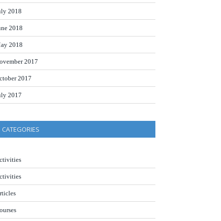
uly 2018
une 2018
ay 2018
ovember 2017
ctober 2017
uly 2017
CATEGORIES
ctivities
ctivities
rticles
ourses