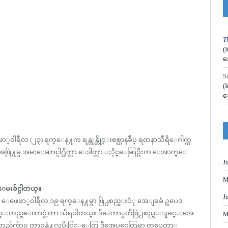
T
(
အ
S
(
အ
္ဝါရီလ (၂၃) ရက္ေန႔က ရန္ကုန္တိုင္းစစ္ဌာနခ်ဳပ္ ရတနာသီရိေဂါက္က
ြဲ႔မွ အမႈေဆာင္ဒါ႐ိုက္တာ ေဒါက္တာ ႏိုင္ေဆြဦးက ေအာက္ေ
J
M
းခ်င္ပါတယ္။
J
 ေဖေဖာ္ဝါရီလ ၁၉ ရက္ေန႔မွာ ဖြဲ႕စည္းပံု အေျခခံ ဥပေဒ
ဲ႕စည္းတည္ေထာင္ခဲ့တာ သိရပါတယ္။ ဒီေကာ္မတီဖြဲ႕စည္းျခင္းအေ
M
်က္မ်ား၊ တာဝန္နဲ႔လုပ္ပိုင္ခြင့္ေတြ ဒီအေပၚေတြမွာ တပ္မေတာ္