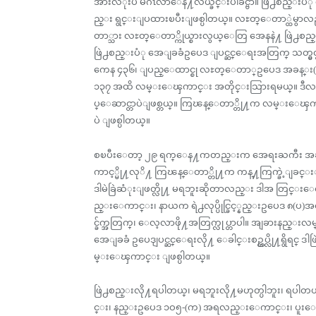
အားလံုးပဲ မဂၤလာေန႔လယ္ခင္းပါခင္ဗ်ာ။ ဖြဲ႕စည္းပံု
ည္း ရွင္းျပထားၿပီးျဖစ္ပါတယ္။ လႊတ္ေတာ္ထဲမွာလ
တာ္သား လႊတ္ေတာ္ကိုယ္စားလွယ္ေတြ အေနနဲ႔ ဖြဲ႕စည
ဖြဲ႕စည္းပံု အေျခခံဥပေဒ ျပင္ဆင္ေရးအတြက္ သတ္မွတ္ထ
ကေန ၄၃၆၊ ျပည္ေထာင္စု လႊတ္ေတာ္ဥပေဒ အခန္း(၁၁) 
၁၃၇ အထိ လမ္းေၾကာင္း အတိုင္းသြားရမယ္။ ဒီလမ္း
ပ္ေဆာင္တာပဲျဖစ္တယ္။ ကြၽန္ေတာ္တို႔က လမ္းေၾကာ
ပဲ ျဖစ္ပါတယ္။
စၿပီးေတာ့ ၂၉ ရက္ေန႔ကတည္းက အေရးႀကီး အဆိုစ
ကာင့္မို႔လုိ႔ ကြၽန္ေတာ္တို႔က ကန္႔ကြက္ခဲ့ျခင္းျဖစ္
ဒါမဲခြဲဆံုးျဖတ္လို႔ မရဘူးဆိုတာလည္း ဒါအ တြင္း
ည္းေကာင္း၊ နာယက ရဲ႕လုပ္ပိုင္ခြင့္နည္းဥပေဒ ၈(ပ)အရ
င္ခ်က္အတြက္၊ ေလ့လာဖို႔အတြက္လုပ္တာပါ။ အျခားနည္းလမ္
အေျခခံ ဥပေဒျပင္ဆင္ေရးလို႔ ေခါင္းစဥ္တပ္လို႔ရွိရင္
မ္းေၾကာင္း ျဖစ္ပါတယ္။
ဖြဲ႕စည္းလို႔ရပါတယ္၊ မရဘူးလို႔မဟုတ္ပါဘူး၊ ရပ
င္း၊ နည္းဥပေဒ ၁ဝ၅-(က) အရလည္းေကာင္း၊ ပူးေပါင္