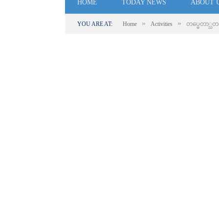
HOME
TODAY NEWS
ABOUT 
»
»
YOU ARE AT:
Home
Activities
တပ္မေတာ္သ