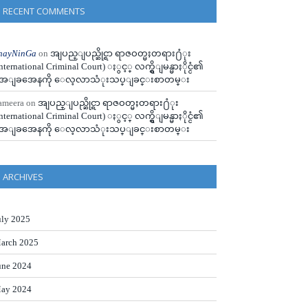
RECENT COMMENTS
hayNinGa
on
အျပည္ျပည္ဆိုင္ရာ ရာဇဝတ္မႈတရား႐ံုး
International Criminal Court) ႏွင့္ လက္ရွိျမန္မာႏိုင္ငံ၏
ေျခအေနကို ေလ့လာသံုးသပ္ျခင္းစာတမ္း
ameera
on
အျပည္ျပည္ဆိုင္ရာ ရာဇဝတ္မႈတရား႐ံုး
International Criminal Court) ႏွင့္ လက္ရွိျမန္မာႏိုင္ငံ၏
ေျခအေနကို ေလ့လာသံုးသပ္ျခင္းစာတမ္း
ARCHIVES
uly 2025
arch 2025
une 2024
ay 2024