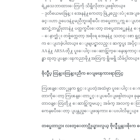
ရဲ႕သေဘာထားေတြကို သိရွိလိုတာျဖစ္ပါတယ္။
– ဒုတိယေမးခြန္း အေနနဲ႔ကေတာ့ ဖြဲ႕စည္းပံုအေျခခ
ခင္းဟာ ဥပေဒနဲ႔မညီဘူးဆိုၿပီး တပ္မေတာ္ဘက္က ေျပာ
ဆာင္ခဲ့တယ္ဆိုတာနဲ႔ ပတ္သက္ၿပီးေတာ့ တပ္မေတာ္အေနနဲ႔ 
– ေနာက္ဆံုး တစ္ခ်က္ကေတာ့ အစိုးရ အေနနဲ႔ သတင္းစာ ရွင္
က ေျပာခဲ့ပါတယ္။ ေျမျပင္မွာလည္း ဆက္စပ္မႈ အပိုင္
AA နဲ႔ ARSA တို႔ ပူးေပါင္းေဆာင္ရြက္ေနေၾကာင္း အေထာက
န္မွာ ထုတ္ျပန္ေၾကညာဖို႔အတြက္ ရွိ၊မရွိ သိခ်င္ပါတယ္။
ဗိုလ္ခ်ဳပ္ ထြန္းထြန္းညီက ေျဖၾကားရာတြင္
ကြၽန္ေတာ္ခုနက ရွင္းျပတဲ့အထဲမွာ ပူးေပါင္း ေကာ
တာကိုေတာ့ ကြၽန္ေတာ္ရွင္းျပၿပီးျဖစ္ပါတယ္။ ခုနကေမးတ
တာဝန္ေတြတို႔ ေဆာင္ရြက္ရမယ့္ အခ်က္ အလက္ ေတြအေ
ကေနၿပီးေတာ့ ျပန္လည္ေျဖၾကား ေပးပါလိမ့္မယ္။
တပ္မေတာ္သား လႊတ္ေတာ္ကိုယ္စားလွယ္ ဗိုလ္ခ်ဳပ္သန္းစိ