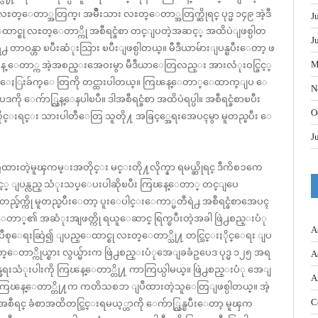
ႊတ္ေတာ္အတြက္၊ အမ်ဳိးသား လႊတ္ေတာ္အတြက္ဆိုရင္ ပုဒ္မ ၁၄၉ အဲ့ဒီ
J
င္စု လႊတ္ေတာ္ကို အစီရင္ခံစာ တင္ျပတဲ့အဆင့္ အထိပဲျဖစ္ပါတ
J
႕ တာဝန္ဟာ ၿပီးဆံုးသြား ၿပီးျဖစ္ပါတယ္။ မီဒီယာမ်ားျပန္ၿပီးေတာ့ ဖ
M
ၽန္ ေတာ္က အဲ့အစည္းအေဝးမွာ မီဒီယာေတြလည္း အားလံုးဝင္ခြင့္
ဆြးေႏြးခ်က္ေ တြကို တင္ထားပါတယ္။ ကြၽန္ေတာ္ေထာက္ျပ ေ
N
ို ေက်ာ္လြန္ေနပါၿပီ။ ဒါအစီရင္ခံစာ အထိပဲရပ္ပါ။ အစီရင္ခံစာၿပီး
O
ိုင္းရင္း သားပါတီေတြ သူတို႔ အခြင့္အေရးအေပၚမွာ မူတည္ၿပီး ေ
J
ထားတဲ့မူၾကမ္းအတိုင္း မင္းတို႔လိုက္နာ ရမယ္ဆိုရင္ ဒီကိစၥကေ
့ ျပန္လည္ သံုးသပ္ေပးပါဆိုၿပီး ကြၽန္ေတာ္ တင္ျပေ
ီး တည္ခ်က္ကို မူတည္ၿပီးေတာ့ ပူးေပါင္းေကာ္မတီရဲ႕ အစီရင္ခံစာအေပၚ
ေတာ္၏ အဆံုးအျဖတ္ကို ရယူေဆာင္ ရြက္ၿပီးတဲ့အခါ ဖြဲ႕စည္းပံု
A
 ျပဳစုေရးဆြဲ၍ ျပည္ေထာင္စု လႊတ္ေတာ္သို႔ တင္သြင္းႏိုင္ေရး ျပ
တ္ေတာ္ကိုယ္စား လွယ္မ်ားက ဖြဲ႕စည္းပံုအေျခခံဥပေဒ ပုဒ္မ ၁၂၅ အရ
A
ရးသံုးပါးကို ကြၽန္ေတာ္တို႔ ကာကြယ္ပါမယ္။ ဖြဲ႕စည္းပံု အေျ
A
းေတာ့ ကြၽန္ေတာ္တို႔က ကတိသစၥာ ျပဳထားတဲ့သူေတြျဖစ္ပါတယ္။ အဲ့
C
အစီရင္ ခံစာအထိတင္သြင္းရမယ့္ဟာကို ေက်ာ္လြန္ၿပီးေတာ့ မူၾက