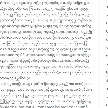
ိုတဲ့ ေခါင္းစဥ္ေတာ့ တပ္လို႔ေတာ့မရပါဘူး။ ေခါင္းစဥ္ကိုက ဥပေဒ
O
ဒနဲ႔မညီဘူးဆိုေတာ့ ကြၽန္ေတာ္တို႔ ကန္႔ကြက္ပါတယ္။ ျပင္ဆင္
န္တာကို ကန္႔ကြက္တာ ျဖစ္ပါတယ္။ ဒါေၾကာင့္မို႔လို႔ ဒီအဖြဲ႕အစည္း
S
လဲ ဆုိတာ ပထမပိုင္းေမးတဲ့ အပိုင္းရွင္း မယ္လို႔ ထင္ပါတယ္။
A
စာရင္းေတာင္းခံတာ ျဖစ္ပါတယ္။ မူၾကမ္းေတြထုတ္ေပးလိုက္ပါ
J
ရက္ေန႔အစည္းအေဝးမွာ မူၾကမ္းနဲ႔ ပတ္သက္ၿပီးေတာ့ ျပင္ဆင္ခ်က္ကို
ိုင္းမွာ တစ္ေယာက္ခ်င္း တစ္ေယာက္ခ်င္း လာတက္တာ မဟုတ္ပါဘူး။
J
္း၊ ေဆြးေႏြးျခင္း လုပ္ၿပီး ေတာ့မွ ရွင္းလင္းေဆြးေႏြး
A
 ဒါအစည္း အေဝးဆံုးျဖတ္ခ်က္ကေတာ့ ၁၅ ရက္ေန႔မွာ အစည္း
္အစည္းအေဝးက်ေတာ့ မီဒီယာအားလံုးကို အစည္းအေဝးခန္းမထဲ ဝင္ခြင့္ျ
M
ပ ေဆြးေႏြးခဲ့တဲ့အခ်က္ရွိပါတယ္။ ဒီအစည္းအေဝးၿပီးတာနဲ႔
F
အခုေပး၊ အခုေရတြင္း တူး၊ အခုေရၾကည္ေသာက္၊ အခုခ်ေပးၿပီးေတာ့
 ကြၽန္ေတာ္ေထာက္ျပတဲ့ တာဝန္အပိုင္းမွာ အပိုဒ္(၃-င) ေျပာရဆိုရင္ တာဝ
J
္။ တာဝန္(၁၄)ရပ္ရွိပါတယ္။
N
္။ ရပိုင္ခြင့္ (၄)ရပ္ရွိပါတယ္။ အဲ့ထဲက ဦးတည္ခ်က္ (၅)ရပ္ထဲက(၃-င)အပိုဒ္မွာ ေ
O
ေပၚ ျပည္ေထာင္စု လႊတ္ေတာ္ ကိုယ္စားလွယ္မ်ားက အႀကံျပဳသံုး
ၿပီးေနာက္ ဖြဲ႕စည္းပံုအေျခခံဥပေဒ ျပင္ဆင္သည့္ ဥပေဒ ၾ
S
တြဖြဲ႕စည္းလို႔ မရဘူး မဟုတ္ပါဘူး၊ ရပါ တယ္။ တင္ျပရန္ ခြင့္ျ
A
က္လို႔မရတာ မဟုတ္ပါဘူး။ ရပါတယ္။ ခုနက ကြၽန္ေတာ္ေျပာခဲ့