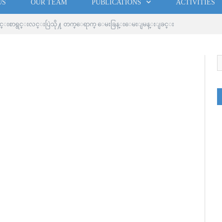
US
OUR TEAM
PUBLICATIONS
ACTIVITIES
တင္းစာရွင္းလင္းပြဲသို႔ တက္ေရာက္ ေမးခြန္းေမးျမန္းျခင္း