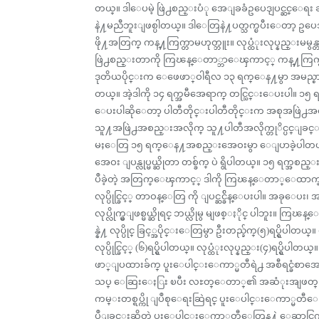
တယ္။ ဒါေပမဲ့ ဖြဲ႕စည္းပံု အေျခခံဥပေဒျပင္ဆင္ေရး ဆ
နဲ႔မညီဘူးျဖစ္ပါတယ္။ ဒါေတြနဲ႔ပတ္သက္ၿပီးေတာ့ ဥပေ
ဖို႔အတြက္ ကန္႔ကြက္တာမဟုတ္ဘူး။ လုပ္ထံုးလုပ္နည္းမမွ
ဖြဲ႕စည္းတာကို ကြၽန္ေတာ္ဘာေၾကာင့္ ကန္႔ကြက္ရတာ
ဒုတိယပိုင္းက ေဖေဖာ္ဝါရီလ ၁၃ ရက္ေန႔မွာ အမည္
တယ္။ အဲ့ဒါကို ၁၄ ရက္အမီအေရာက္ တင္သြင္းေပးပါ။ ၁၅ 
ေပးပါဆိုေတာ့ ပါတီတိုင္းပါတီတိုင္းက အစုအဖြဲ႕အတ
သူ႔အဖြဲ႕အစည္းအလိုက္ သူ႔ပါတီအလိုက္တုိင္ပင္ျခင
မႈေတြ ၁၅ ရက္ေန႔အစည္းအေဝးမွာ ေျပာခဲ့ပါတယ္။
အေဝး ျပန္လုပ္မယ္ဆိုတာ တစ္ခ်က္ ပဲ ရွိပါတယ္။ ၁၅ ရက
ပဳခဲ့တဲ့ အတြက္ေၾကာင့္ ဒါကို ကြၽန္ေတာ္ေထာက္ျ
လုပ္ပိုင္ခြင့္ တာဝန္ေတြ ကို ျပင္ဆင္ခ်ိန္ေပးပါ။ 
လုပ္လိုက္မွျဖစ္မယ္ဆိုရင္ ဘယ္လိုမွ မျဖစ္ႏိုင္ ပါဘူး။
န္နဲ႔ လုပ္ပိုင္ ခြင့္အပိုင္းေတြမွာ ဦးတည္ခ်က္(၅)ရပ္ရွိပါတယ
လုပ္ပိုင္ခြင့္ (၆)ရပ္ရွိပါတယ္။ လုပ္ထံုးလုပ္နည္း(၄)ရပ္ရွိပါတယ
ဖာ္ျပထားခ်က္ ပူးေပါင္းေကာ္မတီရဲ႕ အစီရင္ခံစာအ
သပ္ ေဆြးေႏြး ၿပီး လႊတ္ေတာ္၏ အဆံုးအျဖတ္ ရယူ
ကမ္းတစ္ရပ္ကို ျပဳစုေရးဆြဲရင္ ပူးေပါင္းေကာ္မတီေ
ပဳျခင္းဆိုတဲ့ ပူးေပါင္းေကာ္မတီေတြန႔ဲ ေဆာင္ရြ