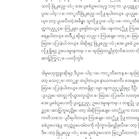
သလို ဖြဲ႕စည္းပံု အေျခခံဥပေဒပုဒ္မ ၁၁၇ က ျပည္သူ႔လ
ပူးေပါင္း ေကာ္မတီဖြဲ႕စည္းလို႔ရပါတယ္။ ျပည္ေထာ
ယ္။ တင္ျပၿပီးတဲ့အခ်ိန္မွာ သူတို႔ပူးေပါင္းေကာ္မတီရဲ
တ္ၾကည့္ရင္ေတြ႕မွာျဖစ္ပါတယ္။ ဒါေၾကာင့္မို႔ ကြ
ရေနပါတယ္။ တခ်ဳိ႕ ဆိုရင္ လည္း ကြၽန္ေတာ့္ေ
ဆြးေႏြးခဲ့ပါ တယ္။ ဒါဆိုရင္ ဖြဲ႕စည္းပံုအေျခခံ ဥပေဒက
လို႔ရွိရင္ ဥပေဒမူၾကမ္း ေရးဆြဲတယ္ဆိုတဲ့ကိစၥဟာ တ
ဆာင္ရြက္ခြင့္ေပးလိုက္ပါ။
ဒါမွမဟုတ္ဘူးဆိုရင္ ဒီပူးေပါင္းေကာ္မတီကေန ေရးဆြဲ
တာ့ မသင့္ေတာ္ဘူး ထင္ပါတယ္။ နာယကႀကီး အေနျဖင္
ဆြးေႏြးခဲ့ပါတယ္။ တာဝန္ပိုင္းမွာ ၾကည့္မယ္ဆိုရင္ ဒီဥ
ျပည္ေထာင္စု ကိုယ္စားလွယ္မ်ား ေဆြးေႏြးၿပီး လႊတ္
အေျခခံဥပေဒကိုျပင္ဆင္သည့္ ဥပေဒမူၾကမ္း တစ္ရပ္ကို
င္ဆင္ေဆာင္ရြက္ရမည္ဆိုေတာ့ ဒါဆိုကြၽန္ေတာ္တို႔က လႊ
ကတိသစၥာ ျပဳရပါတယ္။ ကြၽန္ေတာ္တို႔ ဒို႔တာဝန္အေ
ခခံဥပေဒနဲ႔ တည္ဆဲဥပေဒမ်ားကို လိုက္နာပါ့မယ္ဆိုၿပီ
ဒီေတာ့ ဖြဲ႕စည္းပံု အေျခခံဥပေဒက ခြင့္မျပဳထားတဲ့ 