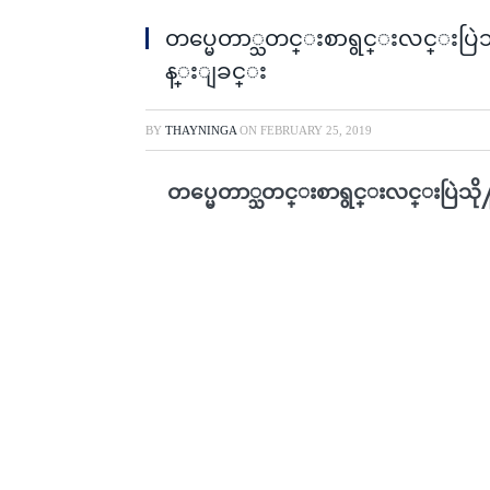
တပ္မေတာ္သတင္းစာရွင္းလင္းပ
န္းျခင္း
BY
THAYNINGA
ON
FEBRUARY 25, 2019
တပ္မေတာ္သတင္းစာရွင္းလင္းပြဲ