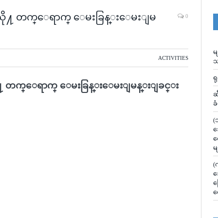
ြဲသို႔ တက္ေရာက္ ေမးခြန္းေမးျမ
0
မ
ACTIVITIES
သ
ရ
သို႔ တက္ေရာက္ ေမးခြန္းေမးျမန္းျခင္း
ဆ
ခ
(
သ
လ
မ
(
သ
မ
လ