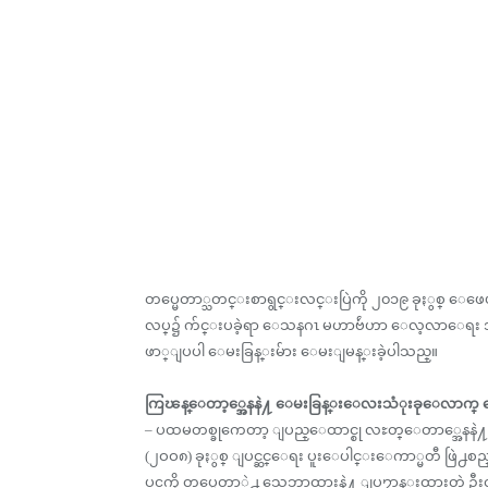
တပ္မေတာ္သတင္းစာရွင္းလင္းပြဲကို ၂၀၁၉ ခုႏွစ္ ေဖေဖာ
လပ္၌ က်င္းပခဲ့ရာ ေသနဂၤ မဟာဗ်ဴဟာ ေလ့လာေရး အဖ
ဖာ္ျပပါ ေမးခြန္းမ်ား ေမးျမန္းခဲ့ပါသည္။
ကြၽန္ေတာ့္အေနနဲ႔ ေမးခြန္းေလးသံုးခုေလာက္ ေမ
– ပထမတစ္ခုကေတာ့ ျပည္ေထာင္စု လႊတ္ေတာ္အေနနဲ႔
(၂ဝဝ၈) ခုႏွစ္ ျပင္ဆင္ေရး ပူးေပါင္းေကာ္မတီ ဖြ
ပၚကို တပ္မေတာ္ရဲ႕ သေဘာထားနဲ႔ ျပ႒ာန္းထားတဲ့ ဦးတည္ခ