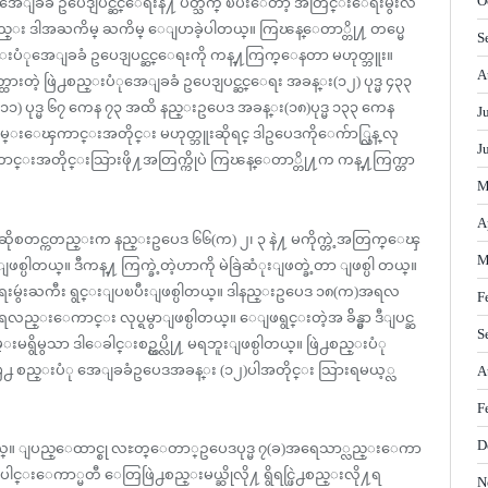
O
 အေျခခံ ဥပေဒျပင္ဆင္ေရးနဲ႔ ပတ္သက္ ၿပီးေတာ့ အတြင္းေရးမွဴးလ
ည္း ဒါအႀကိမ္ ႀကိမ္ ေျပာခဲ့ပါတယ္။ ကြၽန္ေတာ္တို႔ တပ္မေ
S
္းပံုအေျခခံ ဥပေဒျပင္ဆင္ေရးကို ကန္႔ကြက္ေနတာ မဟုတ္ဘူး။
A
ားတဲ့ ဖြဲ႕စည္းပံုအေျခခံ ဥပေဒျပင္ဆင္ေရး အခန္း(၁၂) ပုဒ္မ ၄၃၃
ပုဒ္မ ၆၇ ကေန ၇၃ အထိ နည္းဥပေဒ အခန္း(၁၈)ပုဒ္မ ၁၃၃ ကေန
J
ေၾကာင္းအတိုင္း မဟုတ္ဘူးဆိုရင္ ဒါဥပေဒကိုေက်ာ္လြန္ လု
J
င္းအတိုင္းသြားဖို႔အတြက္ကိုပဲ ကြၽန္ေတာ္တို႔က ကန္႔ကြက္တာ
M
A
တင္ကတည္းက နည္းဥပေဒ ၆၆(က) ၂၊ ၃ နဲ႔ မကိုက္တဲ့အတြက္ေၾ
M
ပါတယ္။ ဒီကန္႔ ကြက္ခဲ့တဲ့ဟာကို မဲခြဲဆံုးျဖတ္ခဲ့တာ ျဖစ္ပါ တယ္။
ေရးမွဴးႀကီး ရွင္းျပၿပီးျဖစ္ပါတယ္။ ဒါနည္းဥပေဒ ၁၈(က)အရလ
F
လည္းေကာင္း လုပ္ရမွာျဖစ္ပါတယ္။ ေျဖရွင္းတဲ့အ ခ်ိန္မွာ ဒီျပင္ဆ
S
းမရွိမွသာ ဒါေခါင္းစဥ္တပ္လို႔ မရဘူးျဖစ္ပါတယ္။ ဖြဲ႕စည္းပံု
 ဒါဖြဲ႕ စည္းပံု အေျခခံဥပေဒအခန္း (၁၂)ပါအတိုင္း သြားရမယ့္လ
A
F
D
ါတယ္။ ျပည္ေထာင္စု လႊတ္ေတာ္ဥပေဒပုဒ္မ ၇(ခ)အရေသာ္လည္းေကာ
းေကာ္မတီ ေတြဖြဲ႕စည္းမယ္ဆိုလို႔ ရွိရင္ဖြဲ႕စည္းလို႔ရ
N