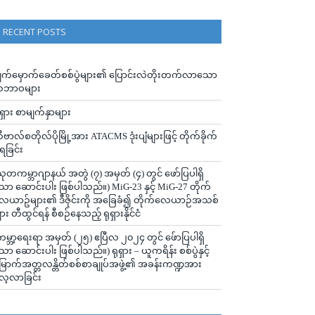
RECENT POSTS
ျက်မှောက်ခေတ်စစ်ပွဲများ၏ ပြောင်းလဲတိုးတက်လာသော
ဘာဝများ
ုရှား စာမျက်နှာများ
ီဗာလ်စတိုလ်ပိုမြို့အား ATACMS ဒုံးပျံများဖြင့် တိုက်ခိုက်
ံရခြင်း
သုတကမ္ဘာဂျာနယ် အတွဲ (၇) အမှတ် (၄) တွင် ဖော်ပြပါရှိ
ော ဆောင်းပါး ဖြစ်ပါသည်။) MiG-23 နှင့် MiG-27 တိုက်
ေယာဥ်များ၏ ဒီဇိုင်းကို အခြေခံ၍ တိုက်လေယာဉ်အသစ်
ျား တီထွင်ရန် စီစဉ်နေသည့် ရုရှားနိုင်ငံ
ကမ္ဘာ့ရေးရာ အမှတ် (၂၅) ဧပြီလ ၂၀၂၄ တွင် ဖ်ောပြပါရှိ
ော ဆောင်းပါး ဖြစ်ပါသည်။) ရုရှား – ယူကရိန်း စစ်ပွဲနှင့်
ြောက်အတ္တလန္တိတ်စစ်စာချုပ်အဖွဲ့၏ အခန်းကဏ္ဍအား
ေ့လာခြင်း