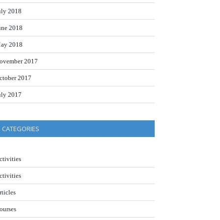
uly 2018
une 2018
ay 2018
ovember 2017
ctober 2017
uly 2017
CATEGORIES
ctivities
ctivities
rticles
ourses