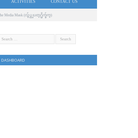
ACTIVITIES
CONTACT US
edia Mask (လွ်ပ္တျပတ္႐ိုက္ခ်က္)
DASHBOARD