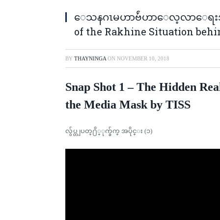
ေသနဂၤမဟာဗ်ဴဟာေလ့လာေရးအဖြဲ
of the Rakhine Situation behind
BY
THAYNINGA
ON
NOVEMBER 10, 2018
Snap Shot 1 – The Hidden Real
the Media Mask by TISS
လွ်ပ္တျပတ္႐ိ္ုက္ခ်က္ အပိုင္း (၁)