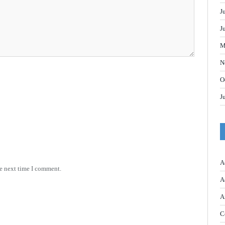
J
J
M
N
O
J
A
he next time I comment.
A
A
C