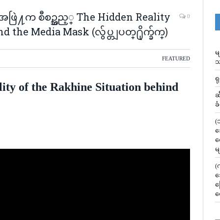
႔က စီစဥ္သည့္ The Hidden Reality
0
 the Media Mask (လွ်ပ္တျပတ္႐ိုက္ခ်က္)
မ
FEATURED
သ
ရ
ity of the Rakhine Situation behind
ဆ
ခ
(
သ
လ
မ
(
သ
မ
လ