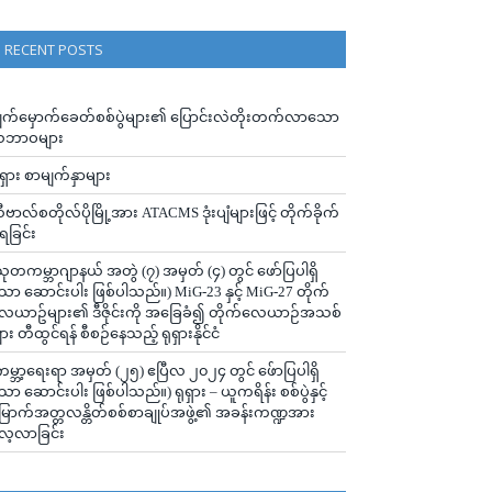
RECENT POSTS
ျက်မှောက်ခေတ်စစ်ပွဲများ၏ ပြောင်းလဲတိုးတက်လာသော
ဘာဝများ
ုရှား စာမျက်နှာများ
ီဗာလ်စတိုလ်ပိုမြို့အား ATACMS ဒုံးပျံများဖြင့် တိုက်ခိုက်
ံရခြင်း
သုတကမ္ဘာဂျာနယ် အတွဲ (၇) အမှတ် (၄) တွင် ဖော်ပြပါရှိ
ော ဆောင်းပါး ဖြစ်ပါသည်။) MiG-23 နှင့် MiG-27 တိုက်
ေယာဥ်များ၏ ဒီဇိုင်းကို အခြေခံ၍ တိုက်လေယာဉ်အသစ်
ျား တီထွင်ရန် စီစဉ်နေသည့် ရုရှားနိုင်ငံ
ကမ္ဘာ့ရေးရာ အမှတ် (၂၅) ဧပြီလ ၂၀၂၄ တွင် ဖ်ောပြပါရှိ
ော ဆောင်းပါး ဖြစ်ပါသည်။) ရုရှား – ယူကရိန်း စစ်ပွဲနှင့်
ြောက်အတ္တလန္တိတ်စစ်စာချုပ်အဖွဲ့၏ အခန်းကဏ္ဍအား
ေ့လာခြင်း