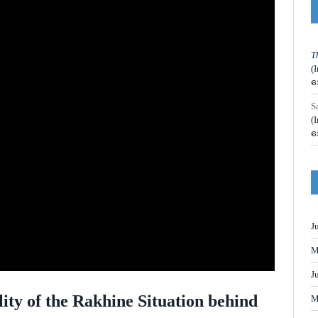
T
(
အ
S
(
အ
J
M
J
ity of the Rakhine Situation behind
M