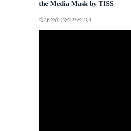
the Media Mask by TISS
လွ်ပ္တျပတ္႐ိ္ုက္ခ်က္ အပိုင္း (၂)