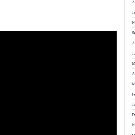
A
J
N
S
A
J
M
A
M
F
J
D
N