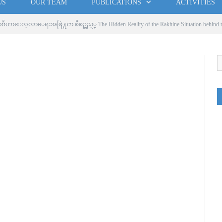
US
OUR TEAM
PUBLICATIONS
ACTIVITIES
ာေလ့လာေရးအဖြဲ႔က စီစဥ္သည့္ The Hidden Reality of the Rakhine Situation behind the M