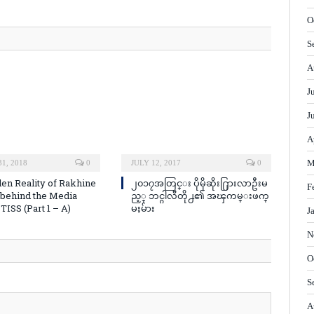
O
S
A
J
J
A
M
1, 2018
0
JULY 12, 2017
0
en Reality of Rakhine
၂၀၁၇အတြင္း ပိုမိုဆိုး႐ြားလာဦးမ
F
n behind the Media
ည့္ ဘင္ဂါလီတို႕၏ အၾကမ္းဖက္
ISS (Part 1 – A)
မႈမ်ား
J
N
O
S
A