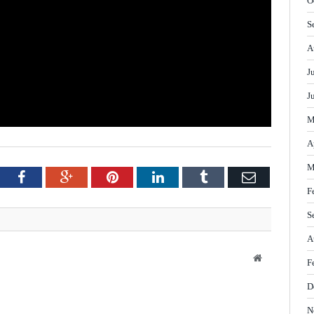
O
S
A
J
J
M
A
M
tter
Facebook
Google+
Pinterest
LinkedIn
Tumblr
Email
F
S
A
Website
F
D
N