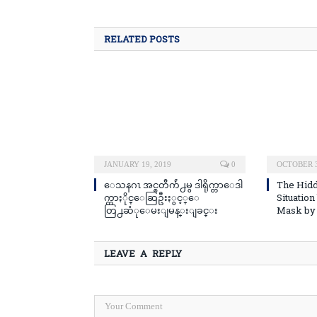
RELATED POSTS
JANUARY 19, 2019
0
OCTOBER 3
ေသနဂၤ အင္စတီက်ဴ႕မွ ဒါရိုက္တာေဒါ
The Hidd
က္တာႏိုင္ေဆြဦးႏွင့္ေ
Situatio
တြ႕ဆံုေမးျမန္းျခင္း
Mask by T
LEAVE A REPLY