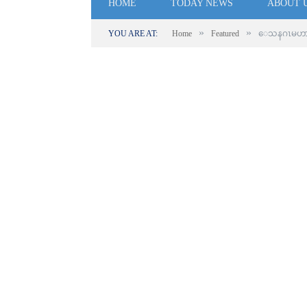
HOME
TODAY NEWS
ABOUT 
»
»
YOU ARE AT:
Home
Featured
ေသနဂၤမဟာဗ်ဴဟ