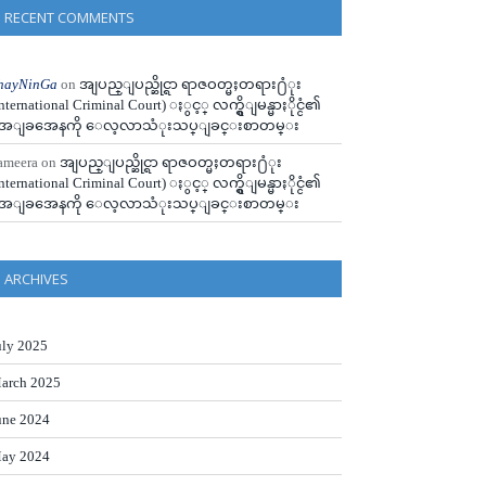
RECENT COMMENTS
hayNinGa
on
အျပည္ျပည္ဆိုင္ရာ ရာဇဝတ္မႈတရား႐ံုး
International Criminal Court) ႏွင့္ လက္ရွိျမန္မာႏိုင္ငံ၏
ေျခအေနကို ေလ့လာသံုးသပ္ျခင္းစာတမ္း
ameera
on
အျပည္ျပည္ဆိုင္ရာ ရာဇဝတ္မႈတရား႐ံုး
International Criminal Court) ႏွင့္ လက္ရွိျမန္မာႏိုင္ငံ၏
ေျခအေနကို ေလ့လာသံုးသပ္ျခင္းစာတမ္း
ARCHIVES
uly 2025
arch 2025
une 2024
ay 2024