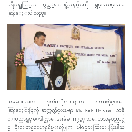
ခရီးစဥ္အတြင္း မွတ္တမ္းတင္ခဲ့သည္မ်ားကို ရွင္းလင္းေ
ဆြးေႏြးပါသည္။
အခမ္းအနား ဒုတိယပိုင္းအျဖစ္ စကားဝိုင္းေ
ဆြးေႏြးပြဲကို ဆက္လက္က်င္းပရာ Mr. Rick Heizman၊ သမို
င္းပညာရွင္ ေဒါက္တာေအးခ်မ္းႏွင့္ သုေတသနပညာရွ
င္ ဦးေမာင္ေမာင္ၿငိမ္းတို႔က ပါဝင္ေဆြးေႏြးပါသ