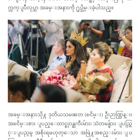
က္လက္ျပဳလုပ္ကာ အခမ္းအနားကို ႐ုပ္သိမ္းခဲ့ပါသည္။
အခမ္းအနားသို႔ ဒုတိယသမၼတ (ၿငိမ္း) ဦးဉာဏ္ထြန္း၊
အၿငိမ္းစား ျပည္ေထာင္စုဝန္ႀကီးမ်ား၊ သံတမန္မ်ား၊ ျပည္တြ
င္းျပည္ပမွ အစိုးရမဟုတ္ေသာ အဖြဲ႔အစည္းမ်ား၊ ျပ