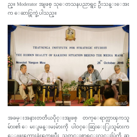
ည္။ Moderator အျဖစ္ သုေတသနပညာရွင္ ဦးသန္းေအး
က ေဆာင္ရြက္ခဲ့ပါသည္။
အခမ္းအနားတတိယပိုင္းအျဖစ္ တက္ေရာက္လာၾကသူ
မ်ား၏ ေမးျမန္းမႈမ်ားကို ပါဝင္ေဆြးေႏြးသူမ်ားက
ေျဖၾကားခဲ့ၾကၿပီး သတင္းစာရွင္းလင္းပြဲကို ဆ