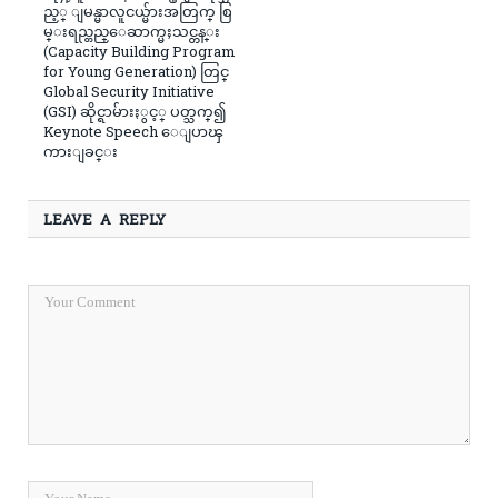
ည့္ ျမန္မာလူငယ္မ်ားအတြက္ စြ
မ္းရည္တည္ေဆာက္မႈသင္တန္း
(Capacity Building Program
for Young Generation) တြင္
Global Security Initiative
(GSI) ဆိုင္ရာမ်ားႏွင့္ ပတ္သက္၍
Keynote Speech ေျပာၾ
ကားျခင္း
LEAVE A REPLY