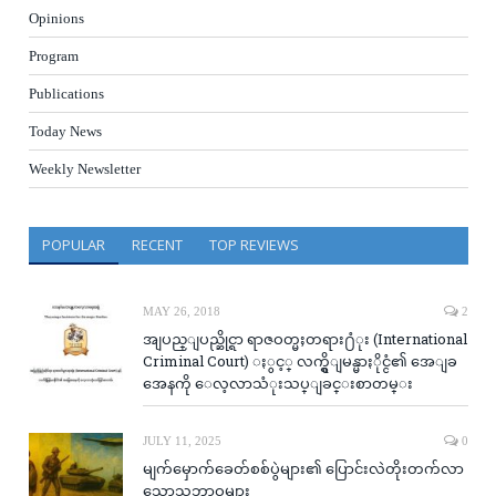
Opinions
Program
Publications
Today News
Weekly Newsletter
POPULAR
RECENT
TOP REVIEWS
MAY 26, 2018
2
အျပည္ျပည္ဆိုင္ရာ ရာဇဝတ္မႈတရား႐ံုး (International
Criminal Court) ႏွင့္ လက္ရွိျမန္မာႏိုင္ငံ၏ အေျခ
အေနကို ေလ့လာသံုးသပ္ျခင္းစာတမ္း
JULY 11, 2025
0
မျက်မှောက်ခေတ်စစ်ပွဲများ၏ ပြောင်းလဲတိုးတက်လာ
သောသဘာဝများ