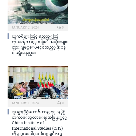
JANUARY 2, 2024
0
ယူကရိန္းတြင္ မည္သည့္အတြ
က္ေၾကာင့္ စစ္ပြဲ၏ အဆုံးအျဖ
တ္အား ျဖစ္ေပၚေစသည့္ ဒုံးစန
စ္ မရွိသနည္း
JANUARY 1, 2024
0
ျမန္မာႏိုင္ငံမဟာဗ်ဴဟာႏွင့္ ႏိုင္ငံ
တကာေလ့လာေရးအဖြဲ႕ႏွင့္
China Institute of
International Studies (CIIS)
တို႔ ပူးေပါင္း စီစဥ္ျပဳလုပ္သ