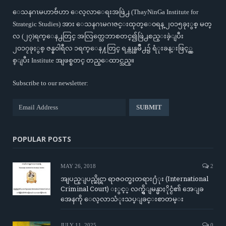
ေသနဂၤမဟာဗ်ဴဟာ ေလ့လာေရးအဖြဲ႕ (ThayNinGa Institute for
Strategic Studies) အား ေသနဂၤမဂၢဇင္းထုတ္ေ၀ရန္ ၂၀၁၅ခုႏွစ္ မတ္
လ (၂၇)ရက္ေန႕တြင္ အလြတ္သေဘာစတင္၍ဖြဲ႕စည္းခဲ့ျပီး
၂၀၁၇ခုႏွစ္ ဇန္န၀ါရီလ ၁ရက္ေန႔တြင္ ရန္ကုန္ၿမိဳ႕၌ ရံုးခန္းဖြင့္လွ
စ္ျပီး Institute အျဖစ္စတင္ တည္ေထာင္သည္။
Subscribe to our newsletter:
POPULAR POSTS
MAY 26, 2018
2
အျပည္ျပည္ဆိုင္ရာ ရာဇဝတ္မႈတရား႐ံုး (International
Criminal Court) ႏွင့္ လက္ရွိျမန္မာႏိုင္ငံ၏ အေျခ
အေနကို ေလ့လာသံုးသပ္ျခင္းစာတမ္း
JULY 11, 2025
0