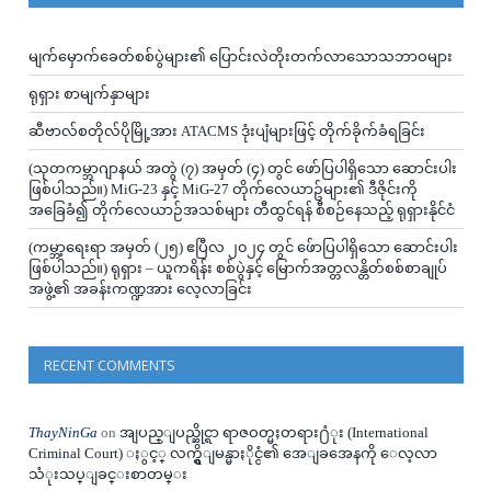
မျက်မှောက်ခေတ်စစ်ပွဲများ၏ ပြောင်းလဲတိုးတက်လာသောသဘာဝများ
ရုရှား စာမျက်နှာများ
ဆီဗာလ်စတိုလ်ပိုမြို့အား ATACMS ဒုံးပျံများဖြင့် တိုက်ခိုက်ခံရခြင်း
(သုတကမ္ဘာဂျာနယ် အတွဲ (၇) အမှတ် (၄) တွင် ဖော်ပြပါရှိသော ဆောင်းပါး
ဖြစ်ပါသည်။) MiG-23 နှင့် MiG-27 တိုက်လေယာဥ်များ၏ ဒီဇိုင်းကို
အခြေခံ၍ တိုက်လေယာဉ်အသစ်များ တီထွင်ရန် စီစဉ်နေသည့် ရုရှားနိုင်ငံ
(ကမ္ဘာ့ရေးရာ အမှတ် (၂၅) ဧပြီလ ၂၀၂၄ တွင် ဖ်ောပြပါရှိသော ဆောင်းပါး
ဖြစ်ပါသည်။) ရုရှား – ယူကရိန်း စစ်ပွဲနှင့် မြောက်အတ္တလန္တိတ်စစ်စာချုပ်
အဖွဲ့၏ အခန်းကဏ္ဍအား လေ့လာခြင်း
RECENT COMMENTS
ThayNinGa
on
အျပည္ျပည္ဆိုင္ရာ ရာဇဝတ္မႈတရား႐ံုး (International
Criminal Court) ႏွင့္ လက္ရွိျမန္မာႏိုင္ငံ၏ အေျခအေနကို ေလ့လာ
သံုးသပ္ျခင္းစာတမ္း