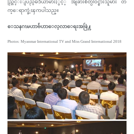
ည္တြင္းျပည္ပမီဒီယာမ်ားႏွင့္ အျခားစိတ္ပါဝင္စားသူမ်ား တ
က္ေရာက္ခဲ့ၾကပါသည္။
ေသနဂၤမဟာဗ်ဴဟာေလ့လာေရးအဖြဲ႔
Photos: Myanmar International TV and Miss Grand International 2018