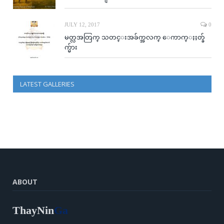
JULY 12, 2017
0
မတ္လအတြက္ သတင္းအခ်က္အလက္ ေကာက္ႏႈတ္ခ်
က္မ်ား
LATEST GALLERIES
ABOUT
ThayNin
Ga