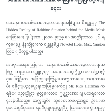
ခင္း
ေသနဂၤမဟာဗ်ဴဟာေလ့လာေရးအဖြဲ႔က စီစဥ္သည့္ The
Hidden Reality of Rakhine Situation behind the Media Mask
ေဆြးေႏြးပြဲအား ၂၀၁၈ ခုႏွစ္ ေအာက္တိုဘာလ ၂၆ ရ
က္ေန႔ နံနက္ပိုင္းက ရန္ကုန္ၿမိဳ႕ Novotel Hotel Max, Yangon
တြင္ ျပဳလုပ္ခဲ့ပါသည္။
အခမ္းအနားတြင္ ေသနဂၤမဟာဗ်ဴဟာေလ့လာေရးအ
ဖြဲ႔ တည္ေထာင္သူႏွင့္ အမႈေဆာင္ဒါ႐ိုက္တာ ေဒါက္တာႏို
င္ေဆြဦးက အဖြင့္ႏႈတ္ခြန္းဆက္စကားေျပာၾကားၿ
ပီး ရခိုင္ျပည္နယ္အေရးကၽြမ္းက်င္သူ Mr. Rick Heizman က
ရခိုင္ျပည္နယ္ဆိုင္ရာ မွတ္တမ္းတင္ ႐ုပ္ရွင္ကားအား ျပသရွင္းလ
င္းခဲ့ပါသည္။ ဆက္လက္ၿပီး သုေတသနပညာရွင္ ဦးေမာ
င္ေမာင္ၿငိမ္းက ရခုိင္ျပည္နယ္သုိ႔ သြားေရာက္ခဲ့သည့္