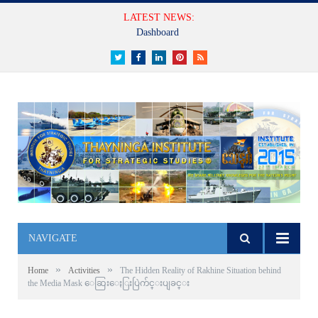
LATEST NEWS:
Dashboard
Twitter
Facebook
LinkedIn
Pinterest
RSS
NAVIGATE
»
»
Home
Activities
The Hidden Reality of Rakhine Situation behind
the Media Mask ေဆြးေႏြးပြဲက်င္းပျခင္း