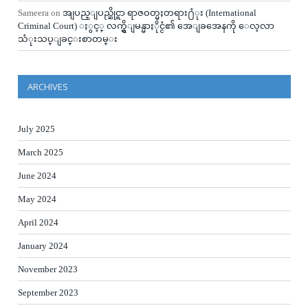
Sameera
on
အျပည္ျပည္ဆိုင္ရာ ရာဇဝတ္မႈတရား႐ံုး (International
Criminal Court) ႏွင့္ လက္ရွိျမန္မာႏိုင္ငံ၏ အေျခအေနကို ေလ့လာ
သံုးသပ္ျခင္းစာတမ္း
ARCHIVES
July 2025
March 2025
June 2024
May 2024
April 2024
January 2024
November 2023
September 2023