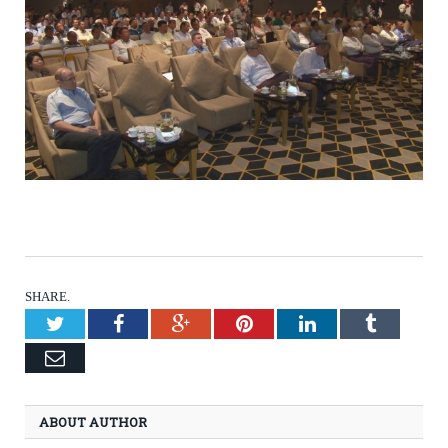
SHARE.
Twitter
Facebook
Google+
Pinterest
LinkedIn
Tumblr
Email
ABOUT AUTHOR