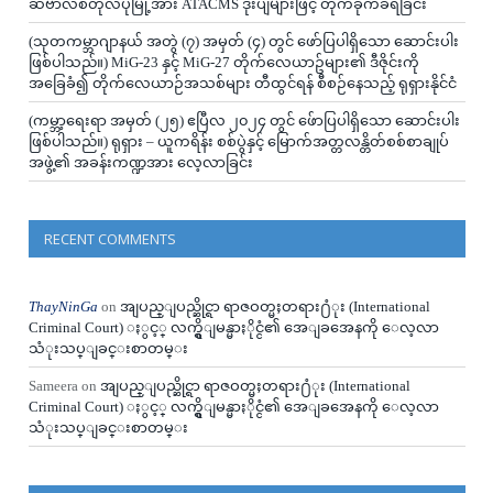
ဆီဗာလ်စတိုလ်ပိုမြို့အား ATACMS ဒုံးပျံများဖြင့် တိုက်ခိုက်ခံရခြင်း
(သုတကမ္ဘာဂျာနယ် အတွဲ (၇) အမှတ် (၄) တွင် ဖော်ပြပါရှိသော ဆောင်းပါး
ဖြစ်ပါသည်။) MiG-23 နှင့် MiG-27 တိုက်လေယာဥ်များ၏ ဒီဇိုင်းကို
အခြေခံ၍ တိုက်လေယာဉ်အသစ်များ တီထွင်ရန် စီစဉ်နေသည့် ရုရှားနိုင်ငံ
(ကမ္ဘာ့ရေးရာ အမှတ် (၂၅) ဧပြီလ ၂၀၂၄ တွင် ဖ်ောပြပါရှိသော ဆောင်းပါး
ဖြစ်ပါသည်။) ရုရှား – ယူကရိန်း စစ်ပွဲနှင့် မြောက်အတ္တလန္တိတ်စစ်စာချုပ်
အဖွဲ့၏ အခန်းကဏ္ဍအား လေ့လာခြင်း
RECENT COMMENTS
ThayNinGa
on
အျပည္ျပည္ဆိုင္ရာ ရာဇဝတ္မႈတရား႐ံုး (International
Criminal Court) ႏွင့္ လက္ရွိျမန္မာႏိုင္ငံ၏ အေျခအေနကို ေလ့လာ
သံုးသပ္ျခင္းစာတမ္း
Sameera
on
အျပည္ျပည္ဆိုင္ရာ ရာဇဝတ္မႈတရား႐ံုး (International
Criminal Court) ႏွင့္ လက္ရွိျမန္မာႏိုင္ငံ၏ အေျခအေနကို ေလ့လာ
သံုးသပ္ျခင္းစာတမ္း