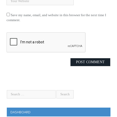
Save my name, email, and website in this browser for the next time I
comment.
DASHBOARD