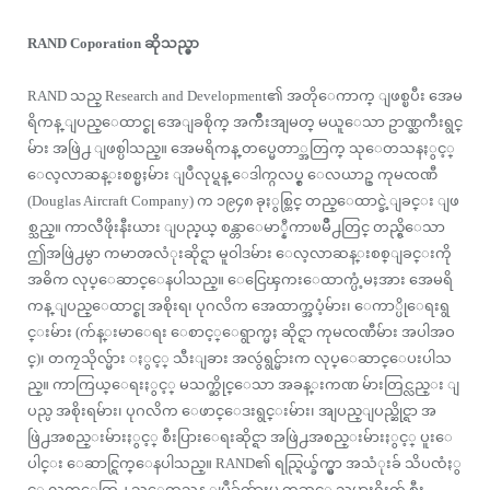
RAND Coporation
ဆိုသည္မွာ
RAND သည္ Research and Development၏ အတိုေကာက္ ျဖစ္ၿပီး အေမ
ရိကန္ ျပည္ေထာင္စု အေျခစိုက္ အက်ိဳးအျမတ္ မယူေသာ ဥာဏ္ႀကီးရွင္
မ်ား အဖြဲ႕ ျဖစ္ပါသည္။ အေမရိကန္ တပ္မေတာ္အတြက္ သုေတသနႏွင့္
ေလ့လာဆန္းစစ္မႈမ်ား ျပဳလုပ္ရန္ ေဒါက္ဂလပ္စ္ ေလယာဥ္ ကုမၸဏီ
(Douglas Aircraft Company) က ၁၉၄၈ ခုႏွစ္တြင္ တည္ေထာင္ခဲ့ျခင္း ျဖ
စ္သည္။ ကာလီဖိုးနီးယား ျပည္နယ္ စန္တာေမာ္နီကာၿမိဳ႕တြင္ တည္ရွိေသာ
ဤအဖြဲ႕မွာ ကမာၻလံုးဆိုင္ရာ မူဝါဒမ်ား ေလ့လာဆန္းစစ္ျခင္းကို
အဓိက လုပ္ေဆာင္ေနပါသည္။ ေငြေၾကးေထာက္ပံ့မႈအား အေမရိ
ကန္ ျပည္ေထာင္စု အစိုးရ၊ ပုဂလိက အေထာက္အပံ့မ်ား၊ ေကာ္ပိုေရးရွ
င္းမ်ား (က်န္းမာေရး ေစာင့္ေရွာက္မႈ ဆိုင္ရာ ကုမၸဏီမ်ား အပါအဝ
င္)၊ တကၠသိုလ္မ်ား ႏွင့္ သီးျခား အလွဴရွင္မ်ားက လုပ္ေဆာင္ေပးပါသ
ည္။ ကာကြယ္ေရးႏွင့္ မသက္ဆိုင္ေသာ အခန္းကဏ မ်ားတြင္လည္း ျ
ပည္ပ အစိုးရမ်ား၊ ပုဂလိက ေဖာင္ေဒးရွင္းမ်ား၊ အျပည္ျပည္ဆိုင္ရာ အ
ဖြဲ႕အစည္းမ်ားႏွင့္ စီးပြားေရးဆိုင္ရာ အဖြဲ႕အစည္းမ်ားႏွင့္ ပူးေ
ပါင္း ေဆာင္ရြက္ေနပါသည္။ RAND၏ ရည္ရြယ္ခ်က္မွာ အသံုးခ် သိပၸံႏွ
င့္ လက္ေတြ႕ သုေတသန ျပဳခ်က္မ်ားမွ တဆင့္ သမားရိုးက် စီး