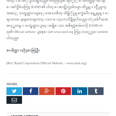
ကာင္း ေဖာ္ျပပါရွိသည္။ ကာကြယ္ေရးႏွင့္ ေထာက္လွမ္းေရး
ေအဂ်င္စီမ်ားတြင္ RAND ၏ ပါဝင္ ေဆာင္ရြက္မႈမ်ားမွာ ထိပ္တန္း လွ်ိဳ႕ဝွက္
အဆင့္ သတ္မွတ္ထားသျဖင့္ အေသးစိတ္ သိရွိႏိုင္ရန္ ခက္ခဲၿပီး ခန္႕မွန္း ေ
ရးသားေနၾကေၾကာင္းသာ ေလ့လာသိရွိရပါသည္။ လံုၿခံဳမႈအ
ဆင့္အတန္း သတ္မွတ္ထားျခင္းမရွိေသာ အစီရင္ခံစာမ်ားကို RAND က
၎၏ Official website ျဖစ္ေသာ www.rand.org တြင္ လႊင့္တင္ေပးထား
ပါသည္။
ေဒါက္တာ ႏိုင္ေဆြဦး
(Ref: Rand Corporation Official Website – www.rand.org)
SHARE.
Twitter
Facebook
Google+
Pinterest
LinkedIn
Tumblr
Email