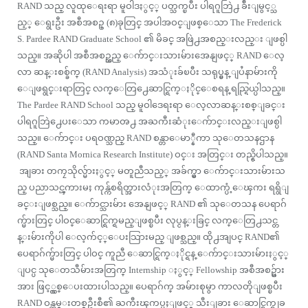
RAND သည္ လူထုေရးရာ မူဝါဒႏွင့္ ပတ္သက္ၿပီး ပါရဂူဘြဲ႕ ခ်ီးျမွင့္သ
ည့္ ေရွးဦး အစီအစဥ္ (၈)ခုတြင္ အပါအဝင္ျဖစ္ေသာ The Frederick
S. Pardee RAND Graduate School ၏ မိခင္ အဖြဲ႕အစည္းလည္း ျဖစ္ပါ
သည္။ အဆိုပါ အစီအစဥ္သည္ ေက်ာင္းသားမ်ားအေနျဖင့္ RAND ေလ့
လာ ဆန္းစစ္ခ်က္ (RAND Analysis) အသံုးခ်ၿပီး သရုပ္မွန္ ျပႆနာမ်ားကို
ေျဖရွင္းရာတြင္ လက္ေတြ႕ေဆာင္ရြက္ႏိုင္ေစရန္ ရည္ရြယ္ပါသည္။
The Pardee RAND School သည္ မူဝါဒေရးရာ ေလ့လာဆန္းစစ္ျခင္း
ပါရဂူဘြဲ႕ေပးေသာ ကမာၻ႕ အႀကီးဆံုးေက်ာင္းလည္းျဖစ္ပါ
သည္။ ေက်ာင္း ပရဝဏ္သည္ RAND စန္တာေမာ္နီကာ သုေတသနဌာန
(RAND Santa Mornica Research Institute) ဝင္း အတြင္း တည္ရွိပါသည္။
အျခား တကၠသိုလ္မ်ားႏွင့္ မတူညီသည့္ အခ်က္မွာ ေက်ာင္းသားမ်ားသ
ည္ ပညာသင္ၾကားမႈ ကုန္က်စရိတ္အားလံုးအတြက္ ေထာက္ပံ့ေၾကး ရရွိျ
ခင္းျဖစ္သည္။ ေက်ာင္သားမ်ား အေနျဖင့္ RAND ၏ သုေတသန ပေရာဂ်
က္မ်ားတြင္ ပါဝင္ေဆာင္ရြက္ရမည္ျဖစ္ၿပီး လုပ္ငန္းခြင္ လက္ေတြ႕သင္တ
န္းမ်ားကိုပါ ေလ့က်င့္ေပးသြားမည္ ျဖစ္သည္။ ထို႕အျပင္ RAND၏
ပေရာဂ်က္မ်ားတြင္ ပါဝင္ ကူညီ ေဆာင္ရြက္ႏိုင္ရန္ ေက်ာင္းသားမ်ားႏွင့္
ျပင္ပ သုေတသီမ်ားအတြက္ Internship ႏွင့္ Fellowship အစီအစဥ္မ်ား
အား ဖြင့္လွစ္ေပးထားပါသည္။ ပေရာဂ်က္ အမ်ားစုမွာ ကာလတိုျဖစ္ၿပီး
RAND ဝန္ထမ္းတစ္ဦးစီ၏ ႀကီးၾကပ္မႈျဖင့္ သီးျခား ေဆာင္ရြက္ရျခ