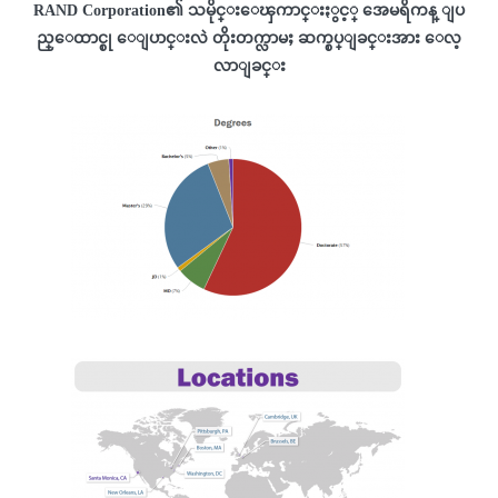
RAND Corporation
၏
သမိုင္းေၾကာင္းႏွင့္ အေမရိကန္ ျပ
ည္ေထာင္စု ေျပာင္းလဲ တိုးတက္လာမႈ ဆက္စပ္ျခင္းအား ေလ့
လာျခင္း