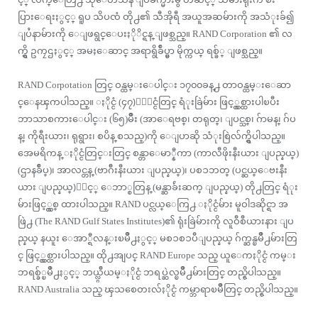
ပြားေရးႏွင့္ ရူပ သိပၸံ တို႕၏ သီအိုရီ အယူအဆမ်ားကို အသံုးခ်၍
ျပႆနာမ်ားကို ေျဖရွင္ေပးႏိုိင္ရန္ ျဖစ္သည္။ RAND Corporation ၏ လ
က္ရွိ ဥကၠဌႏွင့္ အမႈေဆာင္ အရာရွိခ်ဳပ္မွာ မိုက္ကယ္ ရစ္ခ်္ ျဖစ္သည္။
RAND Corpotation တြင္ ဝန္ထမ္းေပါင္း ၁၇၀၀ခန္႕ တာဝန္ထမ္းေဆာ
င္ေနၾကပါသည္။ ႏိုင္ငံ (၄၇)ႏိုင္ငံတြင္ ရံုးခြဲမ်ား ဖြင့္လွစ္ထားပါၿပီး
ဘာသာစကားေပါင္း (၆၅)မ်ိဳး (အာေရဗစ္၊ တရုတ္၊ ျပင္သစ္၊ ဂ်ာမန္၊ ဂ်ပ
န္၊ ကိုရီးယား၊ ရုရွား၊ စပိန္ စသည္)ကို ေျပာဆို သံုးစြဲလ်က္ရွိပါသည္။
အေမရိကန္ ႏိုင္ငံတြင္းတြင္ စန္တာေမာ္နီကာ (ကာလီဖိုးနီးယား ျပည္နယ္)
(ဌာနခ်ဳပ္)၊ အာလင္တန္ (ဗာဂ်ီးနီးယား ျပည္နယ္)၊ ပစၥဘတ္ (ပင္ဆယ္ေဗးနီး
ယား ျပည္နယ္)ႏွင့္ ေဘာ္စတြန္ (မန္ဆာခ်ဴးဆက္ ျပည္နယ္) တို႕တြင္ ရံုး
မ်ားဖြင့္လွစ္ ထားပါသည္။ RAND ပင္လယ္ေကြ႕ ႏိုင္ငံမ်ား မူဝါဒဆိုင္ရာ အ
ဖြဲ႕ (The RAND Gulf States Institutes)၏ ရုံးခြဲမ်ားကို လူဝီစီယားနား ျပ
ည္နယ္ နယူး ေအာ္ရီလန္းၿမိဳ႕ႏွင့္ မစၥစၥပီျပည္နယ္ ဂ်က္ဆန္ၿမိဳ႕မ်ားတြ
င္ ဖြင့္လွစ္ထားပါသည္။ ထို႕အျပင္ RAND Europe သည္ ယူေကႏိုင္ငံ ကမ္း
ဘရစ္ခ်္ၿမိဳ႕ႏွင့္ ဘယ္လ္ဂ်ီယမ္ႏိုင္ငံ ဘရပ္ဆဲလ္ၿမိဳ႕မ်ားတြင္ တည္ရွိပါသည္။
RAND Australia သည္ ၾသစေတးလ်ႏိုင္ငံ ကမ္ဘာရာၿမိဳတြင္ တည္ရွိပါသည္။