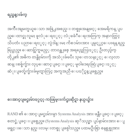
ရည္မွန္းခ်က္
အက်ိဳးအျမတ္မယူေသာ အဖြဲ႕အစည္း တစ္ခုအေနျဖင့္ အေမရိကန္ ျပ
ည္ေထာင္စု လူမႈ ဖူလံုေရးႏွင့္ လံုၿခံဳေရးအတြက္ အနာဂတ္တြင္
သိပၸံ၊ ပညာေရးႏွင့္ လွဴဒါန္းမႈ ကိစၥမ်ားအား ျမွင့္တင္ေပးရန္ ရည္
ရြယ္သည္။ ေဆာင္ရြက္ရမည့္ တာဝန္အျဖစ္ အရည္အေသြးႏွင့္ ဦးတည္ခ်က္
တို႕၏ အဓိက တန္ဖိုးမ်ားကို အသံုးခ်ၿပီး သုေတသနႏွင့္ ေလ့လာ
ဆန္းစစ္ခ်က္မ်ား လုပ္ေဆာင္ျခင္းျဖင့္ မူဝါဒေရးဆြဲျခင္းႏွင့္
ဆံုးျဖတ္ခ်က္မ်ားခ်မွတ္ရာတြင္ အကူအညီ ေပးႏိုင္ရန္ျဖစ္သည္။
ေအာင္ျမင္မႈမ်ားႏွင့္ ကၽြမ္းက်င္မႈဆိုင္ရာ နယ္ပယ္မ်ား
RAND ၏ ေအာင္ျမင္မႈမ်ားမွာ Systems Analysis အား ဖန္တီးျခင္းျဖင့္
စတင္ခဲ့ျခင္းျဖစ္သည္။ (Systems Analysis ဆုိသည္မွာ ျပႆနာမ်ားအား ေျ
ဖရွင္းေသာ နည္းလမ္းတစ္ခု ျဖစ္ပါသည္။ ပထမဦးစြာ စနစ္တစ္ခုအား