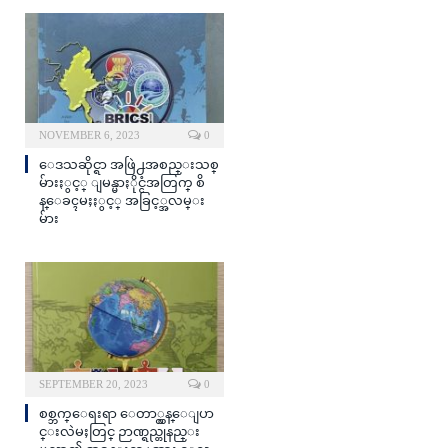
NOVEMBER 6, 2023
0
ေဒသဆိုင္ရာ အဖြဲ႕အစည္းသစ္
မ်ားႏွင့္ ျမန္မာႏိုင္ငံအတြက္ စိ
န္ေခၚမႈႏွင့္ အခြင့္အလမ္း
မ်ား
SEPTEMBER 20, 2023
0
စစ္ဘက္ေရးရာ ေတာ္လွန္ေျပာ
င္းလဲမႈတြင္ ဉာဏ္ရည္တုနည္း