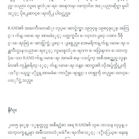
ည္းပညာ၊ လူမႈ ဖူလံုေရး၊ အၾကမ္းဖက္ဝါဒ၊ အႏုပညာဆိုင္ရာ မူဝါ
ဒႏွင့္ ပို႕ေဆာင္ေရးတို႕ ပါဝင္သည္။
RAND၏ အႀကီးမားဆံုး လုပ္ေဆာင္ခ်က္မွာ ၁၉၇၄မွ ၁၉၈၄ခုႏွစ္ အတြ
င္း က်န္းမာေရး အာမခံႏွင့္ ပတ္သက္ၿပီး ေလ့လာျခင္းအား ဒီဇို
င္းေရးဆြဲ ေဆာင္ရြက္ခဲ့ျခင္း ျဖစ္သည္။ အေမရိကန္ က်န္းမာေရး ဝ
န္ႀကီးဌာန (ပညာေရးႏွင့္ လူမႈဖူလံုေရး)က ေငြေၾကး ေထာက္
ပံ့ေသာ RAND က်န္းမာေရး အာမခံ စမ္းသပ္ခ်က္ အစီအစဥ္သည္ လူနာ
မ်ား၏ ကုန္က်စရိတ္ႏွင့္ က်န္းမာေရး ဝန္ေဆာင္မႈ၏ လိုအပ္ခ်က္တို႕ကို
ႏႈိင္းယွဥ္ႏိုင္ရန္ အာမခံေကာ္ပိုေရးရွင္း တစ္ခုကို တည္ေထာင္ေ
ပးႏုိင္ခဲ့သည္။
နိဂံုး
၂၀၀၅ ခုႏွစ္ ႏွစ္ပတ္လည္ အစီရင္ခံစာ အရ RAND၏ သုေတသန လုပ္ငန္း
ထက္ဝက္ခန္႕မွာ အမ်ိဳးသားလံုၿခံဳေရးကိစၥႏွင့္ ႏွီးႏြယ္ေနေၾ