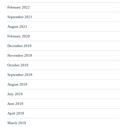
February 2022
September 2021
August 2021
February 2020
December 2019
November 2019
October 2019
September 2019
August 2019
July 2019
June 2019
April 2019
March 2019