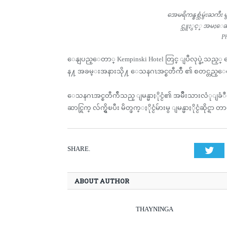
အေမရိကန္စစ္သံမွဴးႀက
င္သူႏွင့္ အမႈေဆာင
Ph
ေနျပည္ေတာ္ Kempinski Hotel တြင္ ျပဳလုပ္ခဲ့သ
န႔ အခမ္းအနားသို႔ ေသနဂၤအင္စတီက်ဳ ၏ စတင္တည္ေထာင
ေသနဂၤအင္စတီက်ဳသည္ ျမန္မာႏိုင္ငံ၏ အမ်ိဳးသားလံု
ဆာင္ရြက္ လ်က္ရွိၿပီး မိတ္ဖက္ႏိုင္ငံမ်ားမွ ျမန္မာႏိုင္ငံဆ
SHARE.
Twi
ABOUT AUTHOR
THAYNINGA