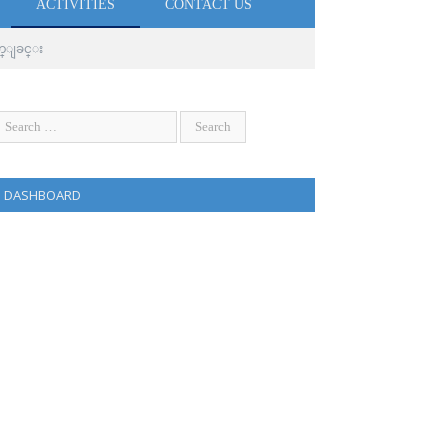
ACTIVITIES
CONTACT US
က္ျခင္း
DASHBOARD