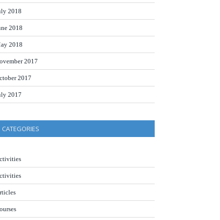
uly 2018
une 2018
ay 2018
ovember 2017
ctober 2017
uly 2017
CATEGORIES
ctivities
ctivities
rticles
ourses