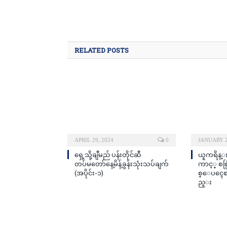
RELATED POSTS
APRIL 29, 2024
0
JANUARY 2
ရှေ့သို့ချီမည် ပန်းတိုင်ဆီ
ယူကရိန္
တပ်မတော်နေ့မိန့်ခွန်းသုံးသပ်ချက်
ကာင့္ စစ္
(အပိုင်း-၁)
စ္ေပၚေစသ
ည္း