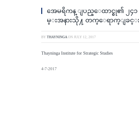
အေမရိကန္ ျပည္ေထာင္စု၏ ၂၄
မ္းအနားသို႔ တက္ေရာက္ျခင္
BY
THAYNINGA
ON
JULY 12, 2017
Thayninga Institute for Strategic Studies
4-7-2017