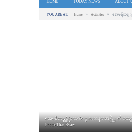
HOME
TODAY NEWS
ABOUT 
»
»
YOU ARE AT:
Home
Activities
အေမရိကန္ 
အေမရိကန္စစ္သံမွဴးႀကီး မွ ေသနဂၤအဖြဲ႕ ၏ စတင္တ
Photo-Thar Byaw