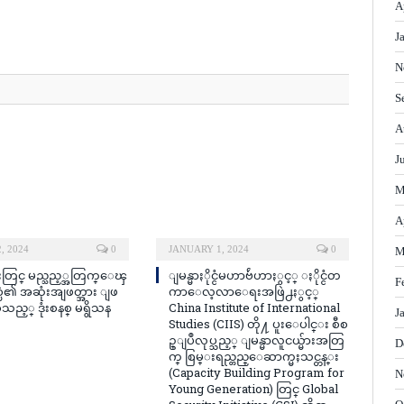
A
J
N
S
A
J
M
A
, 2024
0
JANUARY 1, 2024
0
M
းတြင္ မည္သည့္အတြက္ေၾ
ျမန္မာႏိုင္ငံမဟာဗ်ဴဟာႏွင့္ ႏိုင္ငံတ
F
ပြဲ၏ အဆုံးအျဖတ္အား ျဖ
ကာေလ့လာေရးအဖြဲ႕ႏွင့္
ည့္ ဒုံးစနစ္ မရွိသန
China Institute of International
J
Studies (CIIS) တို႔ ပူးေပါင္း စီစ
ဥ္ျပဳလုပ္သည့္ ျမန္မာလူငယ္မ်ားအတြ
D
က္ စြမ္းရည္တည္ေဆာက္မႈသင္တန္း
(Capacity Building Program for
N
Young Generation) တြင္ Global