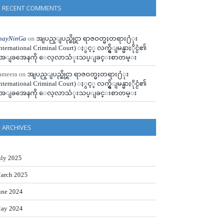
RECENT COMMENTS
hayNinGa
on
အျပည္ျပည္ဆိုင္ရာ ရာဇဝတ္မႈတရား႐ံုး
International Criminal Court) ႏွင့္ လက္ရွိျမန္မာႏိုင္ငံ၏
ေျခအေနကို ေလ့လာသံုးသပ္ျခင္းစာတမ္း
ameera
on
အျပည္ျပည္ဆိုင္ရာ ရာဇဝတ္မႈတရား႐ံုး
International Criminal Court) ႏွင့္ လက္ရွိျမန္မာႏိုင္ငံ၏
ေျခအေနကို ေလ့လာသံုးသပ္ျခင္းစာတမ္း
ARCHIVES
uly 2025
arch 2025
une 2024
ay 2024