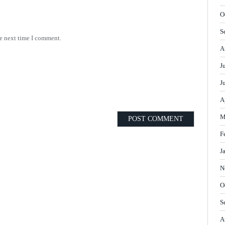
O
S
he next time I comment.
A
J
J
A
M
F
J
N
O
S
A