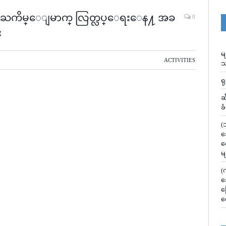
၁ ႀကိမ္ေျမာက္ လြတ္လပ္ေရးေန႔ အခ
0
း
မ
ACTIVITIES
သ
ရ
ဆ
ခ
(
သ
လ
မ
(
သ
မ
လ