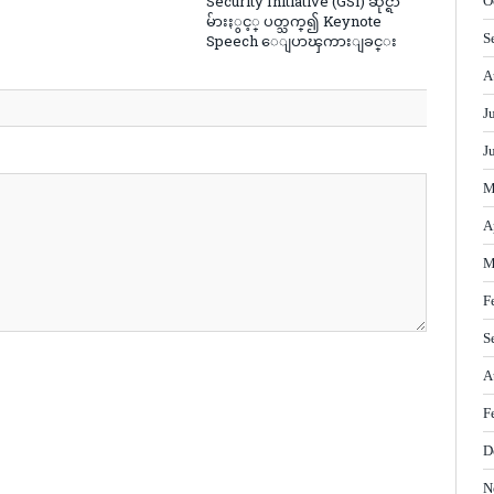
Security Initiative (GSI) ဆိုင္ရာ
O
မ်ားႏွင့္ ပတ္သက္၍ Keynote
S
Speech ေျပာၾကားျခင္း
A
J
J
M
A
M
F
S
A
F
D
N