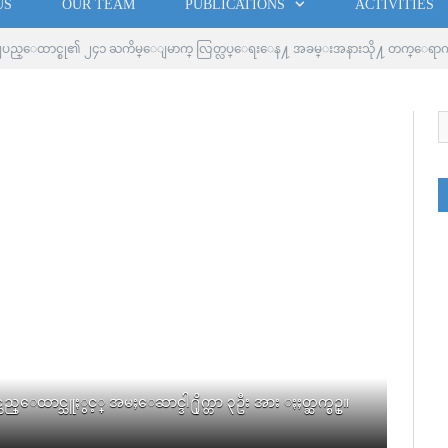
US
OUR TEAM
PUBLICATIONS
ACTIVITIES
ျပည္ေထာင္စု၏ ၂၄၁ ႀကိမ္ေျမာက္ လြတ္လပ္ေရးေန႔ အခမ္းအနားသို႔ တက္ေရာ
ည္ေထာင္သူႏွင့္ အမႈေဆာင္ဒါ႐ိုက္တာ ၃ဦး အား ႏႈတ္ဆက္စဥ္။