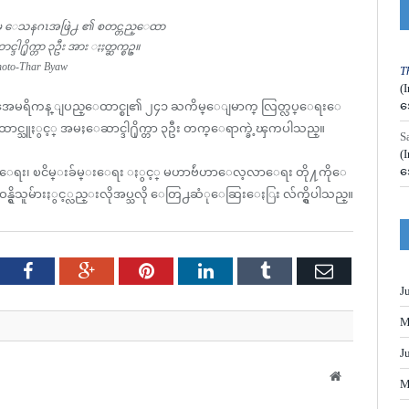
ီး မွ ေသနဂၤအဖြဲ႕ ၏ စတင္တည္ေထာ
္ဒါ႐ိုက္တာ ၃ဦး အား ႏႈတ္ဆက္စဥ္။
oto-Thar Byaw
T
(
အ
ည့္ အေမရိကန္ ျပည္ေထာင္စု၏ ၂၄၁ ႀကိမ္ေျမာက္ လြတ္လပ္ေရးေ
္သူႏွင့္ အမႈေဆာင္ဒါ႐ိုက္တာ ၃ဦး တက္ေရာက္ခဲ့ၾကပါသည္။
S
(
အ
ျခံဳေရး၊ ၿငိမ္းခ်မ္းေရး ႏွင့္ မဟာဗ်ဴဟာေလ့လာေရး တို႔ကိုေ
ိုင္ရာ တာဝန္ရွိသူမ်ားႏွင့္လည္းလိုအပ္သလို ေတြ႕ဆံုေဆြးေႏြး လ်က္ရွိပါသည္။
tter
Facebook
Google+
Pinterest
LinkedIn
Tumblr
Email
J
M
J
Website
M