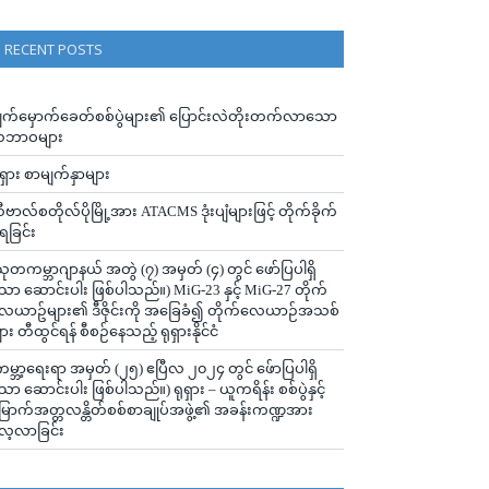
RECENT POSTS
ျက်မှောက်ခေတ်စစ်ပွဲများ၏ ပြောင်းလဲတိုးတက်လာသော
ဘာဝများ
ုရှား စာမျက်နှာများ
ီဗာလ်စတိုလ်ပိုမြို့အား ATACMS ဒုံးပျံများဖြင့် တိုက်ခိုက်
ံရခြင်း
သုတကမ္ဘာဂျာနယ် အတွဲ (၇) အမှတ် (၄) တွင် ဖော်ပြပါရှိ
ော ဆောင်းပါး ဖြစ်ပါသည်။) MiG-23 နှင့် MiG-27 တိုက်
ေယာဥ်များ၏ ဒီဇိုင်းကို အခြေခံ၍ တိုက်လေယာဉ်အသစ်
ျား တီထွင်ရန် စီစဉ်နေသည့် ရုရှားနိုင်ငံ
ကမ္ဘာ့ရေးရာ အမှတ် (၂၅) ဧပြီလ ၂၀၂၄ တွင် ဖ်ောပြပါရှိ
ော ဆောင်းပါး ဖြစ်ပါသည်။) ရုရှား – ယူကရိန်း စစ်ပွဲနှင့်
ြောက်အတ္တလန္တိတ်စစ်စာချုပ်အဖွဲ့၏ အခန်းကဏ္ဍအား
ေ့လာခြင်း