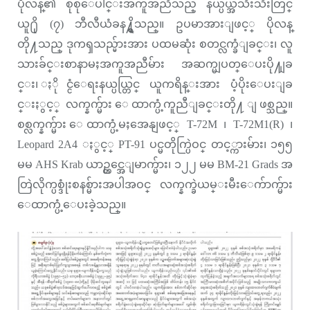
ပိုလန္၏ စုစုေပါင္းအကူအညီသည္ နယ္ပယ္အသီးသီးတြင္
ယူ႐ို (၇) ဘီလီယံခန႔္ရွိသည္။ ဥပမာအားျဖင့္ ပိုလန္
တို႔သည္ ဒုကၡသည္မ်ားအား ပထမဆုံး စတင္လက္ခံျခင္း၊ လူ
သားခ်င္းစာနာမႈအကူအညီမ်ား အဆက္မျပတ္ေပးပို႔ျခ
င္း၊ ႏိုင္ငံေရးနယ္ပယ္တြင္ ယူကရိန္းအား ပံ့ပိုးေပးျခ
င္းႏွင့္ လက္နက္မ်ား ေထာက္ပံ့ကူညီျခင္းတို႔ ျဖစ္သည္။
စစ္လက္နက္မ်ား ေထာက္ပံ့မႈအေနျဖင့္ T-72M ၊ T-72M1(R) ၊
Leopard 2A4 ႏွင့္ PT-91 ပင္မတိုက္ပြဲဝင္ တင့္ကားမ်ား၊ ၁၅၅
မမ AHS Krab ယာဥ္တင္အေျမာက္မ်ား၊ ၁၂၂ မမ BM-21 Grads အ
တြဲလိုက္ပစ္ဒုံးစနစ္မ်ားအပါအဝင္ လက္နက္ခဲယမ္းမီးေက်ာက္မ်ား
ေထာက္ပံ့ေပးခဲ့သည္။