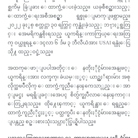
စ္ႀကိမ္ ခြဲျခား ေထာက္ပံ့ေပးခဲ့သည္။ ယခုစီစဥ္ထားသည့္
ေထာက္ပံ့ေရးအစီအစဥ္မွာ ရွစ္ခုေျမာက္ျဖစ္လာမည္။
၂၀၂၂ ခုႏွစ္ စက္တင္ဘာ ၃၀ ရက္တြင္ ကုန္ဆုံးခဲ့သည့္ ဘ႑ာႏွစ္အတြ
င္း အေမရိကန္အစိုးရသည္ ယူကရိန္းကာကြယ္ေရးအတြ
က္ ဝယ္ယူရန္ ေဒၚလာ ၆ ဒႆမ ၃ ဘီလီယံအား USAI ရန္ပုံေငြ
သို႔ ထည့္ဝင္ခဲ့သည္။
အထက္ေဖာ္ျပပါအတိုင္း ေနတိုးႏိုင္ငံမ်ားအေနျဖင့္
ယူကရိန္းအား လက္နက္၊ ခဲယမ္းႏွင့္ ယာဥ္ယႏၲရားမ်ား အစု
လိုက္အၿပဳံလိုက္ ေထာက္ပံ့ကူညီေနၾကေသာ္လည္း ေအာ
င္ျမင္မႈ မရရွိျခင္းအေပၚ စိတ္ပ်က္စျပဳလာေနေၾကာင္း
ေတြ႕ရသည္။ ထို႔ေၾကာင့္ ယူကရိန္အား ေရရွည္ေ
ထာက္ပံ့ကူညီႏိုင္မႈႏွင့္ ပတ္သက္ၿပီး ေနတိုးႏိုင္ငံမ်ားအေနျဖင့္
ျပန္လည္ စဥ္းစားသုံးသပ္လာႏိုင္ဖြယ္ရွိပါသည္။