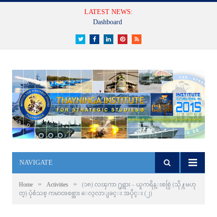
LATEST NEWS:
မျက်မှောက်ခေတ်စစ်ပွဲများ၏ ပြောင်းလဲတိုးတက်လာသောသဘာဝများ
Twitter
Facebook
LinkedIn
Pinterest
RSS
NAVIGATE
»
»
Home
Activities
(၁၈) လၾကာ ႐ုရွား – ယူကရိန္းစစ္ပြဲ (သို႔မဟု
တ္) ပုံစံသစ္ ကမာၻစစ္အား ေလ့လာျခင္း အပိုင္း (၂)