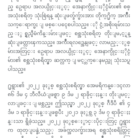
ည္ ဥေရာပ အလယ္ပိုင္းႏွင့္ အေနာက္ပိုင္းႏိုင္ငံမ်ား၏ စစ္
အသုံးစရိတ္ သုံးစြဲရန္ ဆုံးျဖတ္ခ်က္မ်ားအား တိုက္႐ိုက္ အက်ိဳး
သက္ေရာက္မႈ ျဖစ္ေပၚေစပါသည္။ ႏိုင္ငံ့အစိုးရမ်ားသ
ည္ ႏွစ္ရွည္စီမံကိန္းမ်ားျဖင့္ စစ္အသုံးစရိတ္ တိုးျမႇင့္ရန္
ဆုံးျဖတ္လာၾကသည္။ အက်ိဳးရလဒ္အေနျဖင့္ လာမည့္ႏွစ္
မ်ားအတြင္း ဥေရာပ အလယ္ပိုင္းႏွင့္ အေနာက္ပိုင္းႏိုင္ငံ
မ်ား၏ စစ္အသုံးစရိတ္မွာ ဆက္လက္ ျမင့္တက္ေနမည္ဟု သုံးသပ္ရ
ပါသည္။
႐ုရွား၏ ၂၀၂၂ ခုႏွစ္ စစ္အသုံးစရိတ္မွာ အေမရိကန္ေဒၚလာ
၈၆ ဒႆမ ၄ ဘီလီယံျဖစ္ရာ ၉ ဒႆမ ၂ ရာခိုင္ႏႈန္း တိုးျမင့္
လာျခင္း ျဖစ္သည္။ ဤသည္မွာ ၂၀၂၂ ခုႏွစ္ ဂ်ီဒီပီ ၏ ၄
ဒႆမ ၁ ရာခိုင္ႏႈန္းျဖစ္ၿပီး ၂၀၂၁ ခုႏွစ္က ၃ ဒႆမ ၇ ရာခိုင္ႏႈ
န္းသာ ရွိခဲ့သည္။ ၂၀၂၂ ခုႏွစ္ေႏွာင္းပိုင္းတြင္ ႐ုရွား
က ထုတ္ျပန္ခဲ့သည့္ အခ်က္အလက္မ်ားအရ စစ္အသုံးစရိတ္တြင္