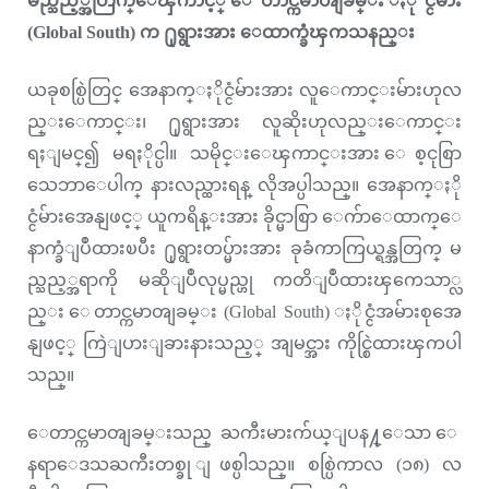
မည္သည့္အတြက္ေၾကာင့္ ေတာင္ကမာၻျခမ္း ႏိုင္ငံမ်ား
(Global South) က ႐ုရွားအား ေထာက္ခံၾကသနည္း
ယခုစစ္ပြဲတြင္ အေနာက္ႏိုင္ငံမ်ားအား လူေကာင္းမ်ားဟုလ
ည္းေကာင္း၊ ႐ုရွားအား လူဆိုးဟုလည္းေကာင္း
ရႈျမင္၍ မရႏိုင္ပါ။ သမိုင္းေၾကာင္းအား ေစ့ငုစြာ
သေဘာေပါက္ နားလည္ထားရန္ လိုအပ္ပါသည္။ အေနာက္ႏို
င္ငံမ်ားအေနျဖင့္ ယူကရိန္းအား ခိုင္မာစြာ ေက်ာေထာက္ေ
နာက္ခံျပဳထားၿပီး ႐ုရွားတပ္မ်ားအား ခုခံကာကြယ္ရန္အတြက္ မ
ည္သည့္အရာကို မဆိုျပဳလုပ္မည္ဟု ကတိျပဳထားၾကေသာ္လ
ည္း ေတာင္ကမာၻျခမ္း (Global South) ႏိုင္ငံအမ်ားစုအေ
နျဖင့္ ကြဲျပားျခားနားသည့္ အျမင္အား ကိုင္စြဲထားၾကပါ
သည္။
ေတာင္ကမာၻျခမ္းသည္ ႀကီးမားက်ယ္ျပန႔္ေသာ ေ
နရာေဒသႀကီးတစ္ခု ျဖစ္ပါသည္။ စစ္ပြဲကာလ (၁၈) လ