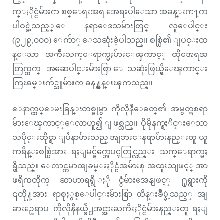
က္ႏိုင္ငံမ်ားက စစ္ေရးအရ အေရးပါေသာ အခန္းက႑က
ပါဝင္ခဲ့သည့္ ေနရာေဒသမ်ားတြင္ လူေပါင္း
(၉၂၉,၀၀၀) ေက်ာ္ ေသဆုံးခဲ့ပါသည္။ စစ္ပြဲ၏ ျပင္းထ
န္ေသာ အက်ိဳးသက္ေရာက္မႈမ်ားေၾကာင့္ ထိုအေရအ
တြက္ထက္ အဆေပါင္းမ်ားစြာ ေသဆုံးဖြယ္ရွိေၾကာင္း
ကြၽမ္းက်င္သူမ်ားက ခန႔္မွန္းၾကသည္။
ေနာက္ထပ္ေမးခြန္းတစ္ခုမွာ ကိုလိုနီေခတ္၏ အမွတ္ရစရာ
မ်ားေၾကာင့္ေလာဟူ၍ ျဖစ္သည္။ ပိုမိုနက္ရႈိင္းေသာ
သမိုင္းဆိုင္ရာ ျပႆနာမ်ားသည္ အျခားေနရာမ်ားနည္းတူ ယူ
ကရိန္းစစ္ပြဲအား ရႈျမင္ခ်က္အေပၚတြင္လည္း သက္ေရာက္မႈ
ရွိသည္။ ေတာင္ကမာၻျခမ္းႏိုင္ငံအမ်ားစု အထူးသျဖင့္ အာ
ဖရိကတိုက္ ဆာဟာရရွိ ႏိုင္ငံမ်ားအေနျဖင့္ ႐ုရွားကို
၎တို႔အား ရာစုႏွစ္ေပါင္းမ်ားစြာ ထိန္းခ်ဳပ္ခဲ့သည့္ အျ
ခားဥေရာပ ကိုလိုနီနယ္ခ်ဲ႕အင္အားႀကီးႏိုင္ငံမ်ားနည္းတူ ရႈျ