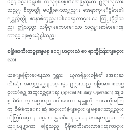
မင္ျခင္းမရွိပါ။ ကိုလိုနီစနစ္၏အေမြဆိုးက ႐ုရွားလိုလား
သည့္ စိတ္ဓာတ္ကို မဖန္တီးေသာ္လည္း အေနာက္ႏိုင္ငံမ်ား၏
ရပ္တည္ခ်က္ကို စာနာစိတ္နည္းပါးေၾကာင္း ေတြ႕ႏိုင္ပါသ
ည္။ ဤသည္မွာ သမိုင္းကေပးေသာ သင္ခန္းစာမ်ားေၾ
ကာင့္ ျဖစ္ႏိုင္ပါသည္။
စစ္ပြဲႀကီးတစ္ခုအျဖစ္ ေျပာင္းလဲ ေရာက္ရွိသြားျခင္း
လား
ယခုျဖစ္ပြားေနေသာ ႐ုရွား – ယူကရိန္းစစ္ပြဲ၏ အေရးႀ
ကီးဆုံး အလွည့္အေျပာင္းမွာ ႐ုရွားသည္ စစ္ပြဲအား စတင္ဆ
င္ႏႊဲစဥ္က အထူးစစ္ဆင္ေရး (Special Military Operation) အျဖ
စ္ မိမိထက္ အင္အားနည္းပါးေသာ ရန္သူကို ကာလတိုအတြ
က္ စီမံခ်က္ေရးဆြဲ ဆင္ႏႊဲခဲ့ျခင္း ျဖစ္ေသာ္လည္း
တိုက္ပြဲမ်ားမွာ ျပင္းထန္လာၿပီး နယ္ေျမအရလည္း က်
ယ္ျပန႔္လာကာ စစ္ပြဲသည္ ပိုမိုႀကီးမားလာေၾကာင္း