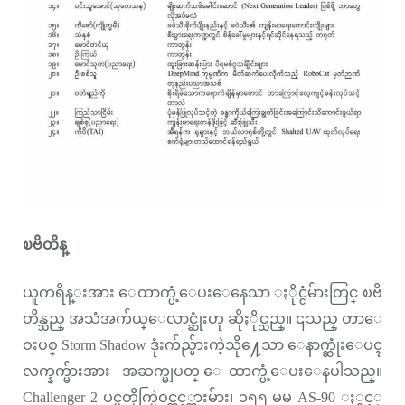
ၿဗိတိန္
ယူကရိန္းအား ေထာက္ပံ့ေပးေနေသာ ႏိုင္ငံမ်ားတြင္ ၿဗိ
တိန္သည္ အသံအက်ယ္ေလာင္ဆုံးဟု ဆိုႏိုင္သည္။ ၎သည္ တာေ
ဝးပစ္ Storm Shadow ဒုံးက်ည္မ်ားကဲ့သို႔ေသာ ေနာက္ဆုံးေပၚ
လက္နက္မ်ားအား အဆက္မျပတ္ ေထာက္ပံ့ေပးေနပါသည္။
Challenger 2 ပင္မတိုက္ပြဲဝင္တင့္ကားမ်ား၊ ၁၅၅ မမ AS-90 ႏွင့္