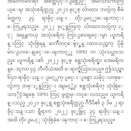
အႀကီးမားဆုံး အစိတ္အပိုင္းျဖစ္သည့္ အမ်ိဳးသားကာကြ
ယ္ေရး အသုံးစရိတ္သည္ ၂၀၂၁ ခုႏွစ္ လ်ာထား ဘတ္ဂ်က္ စီမံ
ခ်က္ထက္ ၃၄ ရာခိုင္ႏႈန္း တိုးျမင့္လာေၾကာင္း
ေတြ႕ရသည္။ ၂၀၂၂ ခုႏွစ္အတြက္ လ်ာထားဘတ္ဂ်က္ႏွ
င့္ အမွန္တကယ္ အသုံးစရိတ္ ကြာျခားရျခင္းမွာ ယူကရိ
န္းတြင္ သုံးစြဲရန္ ႀကိဳတင္ေမွ်ာ္မွန္းထားသည္ထက္ ပိုမို
မ်ားျပားေနျခင္းေၾကာင့္ဟု SIPRI က သုံးသပ္ထားသ
ည္။ ယူကရိန္း၏ ၂၀၂၂ ခုႏွစ္ စစ္အသုံးစရိတ္မွာ အေမရိက
န္ေဒၚလာ ၄၄ ဘီလီယံအထိ ေရာက္ရွိသြားသည္။ ဤသည္မွာ
၆၄၀ ရာခိုင္ႏႈန္း ျမင့္တက္ျခင္း ျဖစ္ရာ သမိုင္းတစ္ေ
လွ်ာက္ တစ္ႏွစ္အတြင္း အျမင့္ဆုံး စစ္အသုံးစရိတ္ သုံးစြဲေ
သာႏိုင္ငံအျဖစ္ SIPRI တြင္ မွတ္တမ္းဝင္ေလသည္။ ယူကရိ
န္းသည္ ၂၀၂၁ ခုႏွစ္က စစ္အသုံးစရိတ္သည္ ဂ်ီဒီပီ၏ ၃ ဒႆမ ၂ ရာ
ခိုင္ႏႈန္းသာ ရွိရာက ၂၀၂၂ ခုႏွစ္တြင္ ၃၄ ရာခိုင္ႏႈန္း
အထိ တိုးျမႇင့္ သုံးစြဲခဲ့ေၾကာင္း ေတြ႕ရသည္။