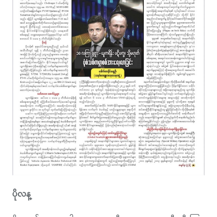
ပိုလန္