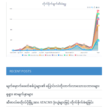
RECENT POSTS
မျက်မှောက်ခေတ်စစ်ပွဲများ၏ ပြောင်းလဲတိုးတက်လာသောသဘာဝများ
ရုရှား စာမျက်နှာများ
ဆီဗာလ်စတိုလ်ပိုမြို့အား ATACMS ဒုံးပျံများဖြင့် တိုက်ခိုက်ခံရခြင်း