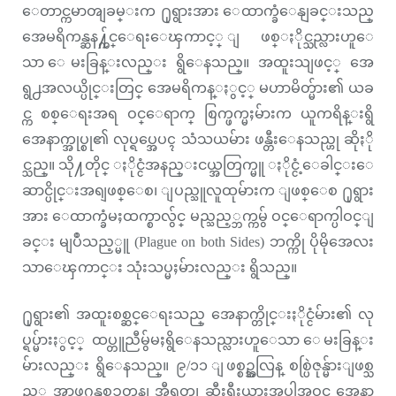
ေတာင္ကမာၻျခမ္းက ႐ုရွားအား ေထာက္ခံေနျခင္းသည္
အေမရိကန္ဆန႔္က်င္ေရးေၾကာင့္ ျဖစ္ႏိုင္သည္လားဟူေ
သာ ေမးခြန္းလည္း ရွိေနသည္။ အထူးသျဖင့္ အေ
ရွ႕အလယ္ပိုင္းတြင္ အေမရိကန္ႏွင့္ မဟာမိတ္မ်ား၏ ယခ
င္က စစ္ေရးအရ ဝင္ေရာက္ စြက္ဖက္မႈမ်ားက ယူကရိန္းရွိ
အေနာက္အုပ္စု၏ လုပ္ရပ္အေပၚ သံသယမ်ား ဖန္တီးေနသည္ဟု ဆိုႏို
င္သည္။ သို႔တိုင္ ႏိုင္ငံအနည္းငယ္အတြက္မူ ႏိုင္ငံ့ေခါင္းေ
ဆာင္ပိုင္းအရျဖစ္ေစ၊ ျပည္သူလူထုမ်ားက ျဖစ္ေစ ႐ုရွား
အား ေထာက္ခံမႈထက္စာလွ်င္ မည္သည့္ဘက္ကမွ် ဝင္ေရာက္ပါဝင္ျ
ခင္း မျပဳသည့္မူ (Plague on both Sides) ဘက္ကို ပိုမိုအေလး
သာေၾကာင္း သုံးသပ္မႈမ်ားလည္း ရွိသည္။
႐ုရွား၏ အထူးစစ္ဆင္ေရးသည္ အေနာက္တိုင္းႏိုင္ငံမ်ား၏ လု
ပ္ရပ္မ်ားႏွင့္ ထပ္တူညီမွ်မႈရွိေနသည္လားဟူေသာ ေမးခြန္း
မ်ားလည္း ရွိေနသည္။ ၉/၁၁ ျဖစ္စဥ္အလြန္ စစ္ပြဲဇုန္မ်ားျဖစ္သ
ည့္ အာဖဂန္နစၥတန္၊ အီရတ္၊ ဆီးရီးယားအပါအဝင္ အေနာ