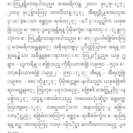
ေတြ႕ရွိလာရပါသည္။ အေမရိကန္က ၂၀၀၁ ခုႏွစ္ႏွင့္
၂၀၀၃ ခုႏွစ္မ်ားတြင္ တာလီဘန္ႏွင့္ အီရတ္တို႔အေပၚဆ
င္ႏႊဲခဲ့ေသာ စစ္ဆင္ေရးမ်ားႏွင့္ ႏႈိင္းယွဥ္ပါက ယခုစ
စ္ပြဲသည္ ေအာင္ျမင္မႈရရွိရန္ ပိုမိုခက္ခဲေၾကာင္း ႏွစ္ဘက္
လုံးက ေတြ႕ရွိလာၾကပါသည္။ ေဖာ္ျပပါစစ္ပြဲမ်ားတြ
င္ အေမရိကန္အေနျဖင့္ အစိုးရတစ္ရပ္ ျပဳတ္က်သြားေစရန္ တ
စ္လခန႔္မွ်သာ အခ်ိန္ယူခဲ့ေၾကာင္း ေတြ႕ႏိုင္သည္။ ယခု ႐ု
ရွား – ယူကရိန္း စစ္ပြဲသည္ ကိုရီးယားစစ္ပြဲ (၁၉၅၀ – ၅၃)၊ ေ
ဘာ့စနီးယားစစ္ပြဲ (၁၉၉၂ – ၉၅) ႏွင့္ အီရန္ – အီရတ္စစ္ပြဲ
(၁၉၈၀ – ၈၈) တို႔ႏွင့္ ပိုမိုဆင္တူေနပါသည္။ ယခုစစ္ပြဲ၏
ရလဒ္အေနျဖင့္ ထြက္ေပၚလာမည့္ စစ္ပြဲ၏ အေ႐ြ႕ဒိုင္းန
မစ္မ်ားႏွင့္ သင္ခန္းစားမ်ားသည္ ကမာၻလုံးဆိုင္ရာ စစ္ဘက္အေ
တြးအျမင္ႏွင့္ တပ္မေတာ္မ်ားက အနာဂတ္တြင္ ျဖစ္ပြား
လာႏိုင္သည့္ စစ္ပြဲမ်ားအတြက္ စစ္ဆင္ေရးစီမံခ်က္မ်ား ေရးဆြဲ
ရန္ စဥ္းစားရာတြင္ လႊမ္းမိုးႏိုင္မႈ ႀကီးမားလာမည္ ျဖ
စ္သည္။