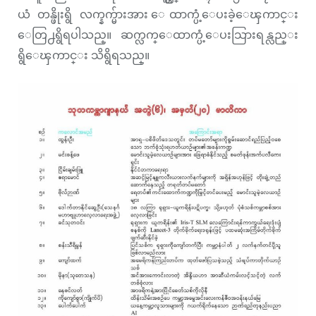
ယံ တန္ဖိုးရွိ လက္နက္မ်ားအား ေထာက္ပံ့ေပးခဲ့ေၾကာင္း
ေတြ႕ရွိရပါသည္။ ဆက္လက္ေထာက္ပံ့ေပးသြားရန္လည္း
ရွိေၾကာင္း သိရွိရသည္။