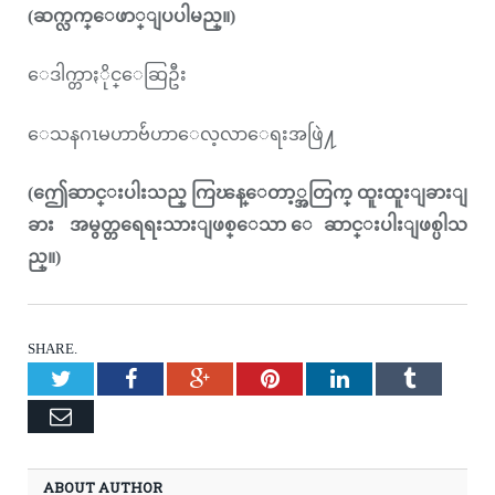
(ဆက္လက္ေဖာ္ျပပါမည္။)
ေဒါက္တာႏိုင္ေဆြဦး
ေသနဂၤမဟာဗ်ဴဟာေလ့လာေရးအဖြဲ႔
(ဤေဆာင္းပါးသည္ ကြၽန္ေတာ့္အတြက္ ထူးထူးျခားျ
ခား အမွတ္တရေရးသားျဖစ္ေသာ ေဆာင္းပါးျဖစ္ပါသ
ည္။)
SHARE.
Twitter
Facebook
Google+
Pinterest
LinkedIn
Tumblr
Email
ABOUT AUTHOR