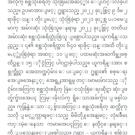
အလိုက္ စစ္အသုံးစရိတ္ သုံးစြဲမႈအဆင့္မ်ား ေျပာင္းလဲခဲ့ပါ
သည္။ ဥပမာအားျဖင့္ ႐ုရွားသည္ ၂၀၂၂ ခုႏွစ္တြင္ ၉ ဒႆမ ၂
ရာခိုင္ႏႈန္း တိုးျမႇင့္ သုံးစြဲခဲ့ရာ ၂၀၂၁ ခုႏွစ္က ပၪၥမေျ
မာက္ အမ်ားဆုံး သုံးစြဲသူေနရာမွ ၂၀၂၂ ခုႏွစ္တြင္ တတိယ
အမ်ားဆုံး စစ္အသုံးစရိတ္သုံးစြဲသူ ျဖစ္လာပါသည္။ ယူကရိန္းသ
ည္လည္း ၎၏ စစ္အသုံးစရိတ္အား ၆၄၀ ရာခိုင္ႏႈန္းအထိ တိုးျ
မႇင့္သုံးစြဲခဲ့ရာ အဆင့္ ၁၁ ျဖင့္ ပထမဆုံးအႀကိမ္အျဖစ္
ထိပ္တန္း ၁၅ ႏိုင္ငံတြင္ ပါဝင္လာခဲ့ပါသည္။ ယူကရိန္းအား စ
စ္ဘက္ဆိုင္ရာ အေထာက္အပံ့မ်ား ေပးျခင္း၊ ႐ုရွား၏ စစ္ေရး
အေျခအေနႏွင့္ အေရွ႕အာရွမွ တင္းမာမႈမ်ားသည္ ႏို
င္ငံမ်ားအတြက္ စစ္အသုံးစရိတ္ ခြဲေဝသုံးစြဲေရးဆိုင္ရာ ဆုံးျဖ
တ္ခ်က္မ်ားအေပၚ လြမ္းမိုးလ်က္ ရွိေသာအခ်က္မ်ား ျဖစ္ပါသ
ည္။ ကုန္လြန္ခဲ့ေသာ ႏွစ္မ်ားအတြင္း စစ္အသုံးစရိတ္ ဆက္တိုက္
သလို ျမင့္တက္လာရျခင္းသည္ မိမိတို႔အေနျဖင့္ လုံၿခဳံမႈ
ကင္းမဲ့ေနေသာ ကမာၻေပၚတြင္ ေနထိုင္ေနရျခင္း
ကို ျပသေနျခင္းျဖစ္ပါသည္။ ႐ုရွား – ယူကရိန္း စစ္ပြဲသ