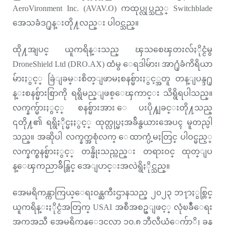
AeroVironment Inc. (AVAV.O) ကထုပ္လုပ္သည့္ Switchblade
အေသခံဒ႐ုန္းတို႔လည္း ပါဝင္သည္။
ထို႔အျပင္ ယူကရိန္းသည္ ၾသစေၾတးလ်ႏိုင္ငံမွ
DroneShield Ltd (DRO.AX) ထံမွ ေရဒါမ်ား၊ အာ႐ုံခံကိရိယာ
မ်ားႏွင့္ ခြဲျခမ္းစိတ္ျဖာမႈစနစ္မ်ားႏွင့္အတူ တန္ျပန္ဒ႐ု
န္းစနစ္မ်ားစြာကို ရရွိမည္ျဖစ္ေၾကာင္း သိရွိရပါသည္။
လက္နက္မ်ားႏွင့္ စနစ္မ်ားအား ေပးပို႔ျခင္းတို႔သည္
၎တို႔၏ ရရွိႏိုင္မႈႏွင့္ ထုတ္လုပ္မႈအခ်ိန္ဇယားအေပၚ မူတည္ပါ
သည္။ အဆိုပါ လက္နက္အစုံလက္ ေထာက္ပံ့မႈတြင္ ပါဝင္မည့္
လက္နက္စနစ္မ်ားႏွင့္ တန္ဖိုးသည္လည္း တရားဝင္ ထုတ္ျပ
န္ေၾကညာခ်ိန္တြင္ အေျပာင္းအလဲရွိႏိုင္သည္။
အေမရိကန္ကာကြယ္ေရးဝန္ႀကီးဌာနသည္ ၂၀၂၃ ဘ႑ာႏွစ္တြင္
ယူကရိန္းႏိုင္ငံအတြက္ USAI အစီအစဥ္ျဖင့္ လုံၿခဳံေရး
အကူအညီ အေမရိကန္ေဒၚလာ ၁၀.၈ ဘီလီယံေက်ာ္ကို ခုန