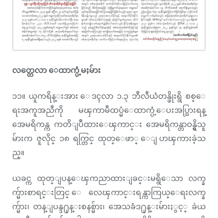
လတ္တေလာ ေထာက္ပံ့မႈမ်ား
၁၁။ ယူကရိန္းအား ေဒၚလာ ၁.၃ ဘီလီယံတန္ဖိုးရွိ စစ္ေ
ရးအကူအညီကို မၾကာမီထပ္မံေထာက္ပံ့ေပးအပ္သြားရန္
အေမရိကန္က ကတိျပဳထားေၾကာင္း အေမရိကန္တာဝန္ရွိသူ
မ်ားက ဇူလိုင္ ၁၈ ရက္တြင္ ထုတ္ေဖာ္ ေျပာၾကားခဲ့သ
ည္။
ယခင္က ထုတ္ျပန္ေၾကညာထားျခင္းမရွိေသာ လက္န
က္မ်ားစာရင္းတြင္ ေလေၾကာင္းရန္ကာကြယ္ေရးလက္န
က္မ်ား၊ တန္ျပန္ဒ႐ုန္းစနစ္မ်ား၊ အေသခံဒ႐ုန္းမ်ားႏွင့္ ခဲယ