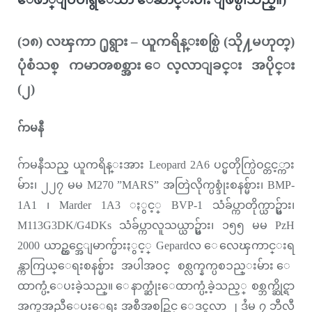
(၁၈) လၾကာ ႐ုရွား – ယူကရိန္းစစ္ပြဲ (သို႔မဟုတ္)
ပုံစံသစ္ ကမာၻစစ္အား ေလ့လာျခင္း အပိုင္း
(၂)
ဂ်ာမနီ
ဂ်ာမနီသည္ ယူကရိန္းအား Leopard 2A6 ပင္မတိုက္ပြဲဝင္တင့္ကား
မ်ား၊ ၂၂၇ မမ M270 ”MARS” အတြဲလိုက္ပစ္ဒုံးစနစ္မ်ား၊ BMP-
1A1 ၊ Marder 1A3 ႏွင့္ BVP-1 သံခ်ပ္ကာတိုက္ယာဥ္မ်ား၊
M113G3DK/G4DKs သံခ်ပ္ကာလူသယ္ယာဥ္မ်ား၊ ၁၅၅ မမ PzH
2000 ယာဥ္တင္အေျမာက္မ်ားႏွင့္ Gepardလ ေလေၾကာင္းရ
န္ကာကြယ္ေရးစနစ္မ်ား အပါအဝင္ စစ္လက္နက္ပစၥည္းမ်ား ေ
ထာက္ပံ့ေပးခဲ့သည္။ ေနာက္ဆုံးေထာက္ပံ့ခဲ့သည့္ စစ္ဘက္ဆိုင္ရာ
အကူအညီေပးေရး အစီအစဥ္တြင္ ေဒၚလာ ၂ ဒႆမ ၇ ဘီလီ