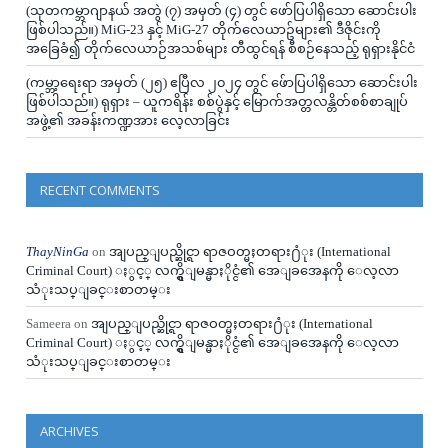
(သုတကမ္ဘာဂျာနယ် အတွဲ (၇) အမှတ် (၄) တွင် ဖော်ပြပါရှိသော ဆောင်းပါး
ဖြစ်ပါသည်။) MiG-23 နှင့် MiG-27 တိုက်လေယာဥ်များ၏ ဒီဇိုင်းကို
အခြေခံ၍ တိုက်လေယာဉ်အသစ်များ တီထွင်ရန် စီစဉ်နေသည့် ရုရှားနိုင်ငံ
(ကမ္ဘာ့ရေးရာ အမှတ် (၂၅) ဧပြီလ ၂၀၂၄ တွင် ဖ်ောပြပါရှိသော ဆောင်းပါး
ဖြစ်ပါသည်။) ရုရှား – ယူကရိန်း စစ်ပွဲနှင့် မြောက်အတ္တလန္တိတ်စစ်စာချုပ်
အဖွဲ့၏ အခန်းကဏ္ဍအား လေ့လာခြင်း
RECENT COMMENTS
ThayNinGa
on
အျပည္ျပည္ဆိုင္ရာ ရာဇဝတ္မႈတရား႐ံုး (International
Criminal Court) ႏွင့္ လက္ရွိျမန္မာႏိုင္ငံ၏ အေျခအေနကို ေလ့လာ
သံုးသပ္ျခင္းစာတမ္း
Sameera
on
အျပည္ျပည္ဆိုင္ရာ ရာဇဝတ္မႈတရား႐ံုး (International
Criminal Court) ႏွင့္ လက္ရွိျမန္မာႏိုင္ငံ၏ အေျခအေနကို ေလ့လာ
သံုးသပ္ျခင္းစာတမ္း
ARCHIVES