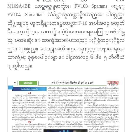
M109A4BE ယာဥ္တင္အေျမာက္မ်ား၊ FV103 Spartans ႏွင့္
FV104 Samaritan သံခ်ပ္ကာလူသယ္ယာဥ္မ်ားလည္း ပါဝင္သည္။
ထို႔အျပင္ ယူကရိန္းတပ္မေတာ္အား F-16 အပါအဝင္ စတုတၳ
မ်ိဳးဆက္ တိုက္ေလယာဥ္မ်ား ပံ့ပိုးေပးေရးအတြက္ ၿဗိတိန္သ
ည္ ပထမဆုံး ေထာက္ခံအားေပးသည့္ ႏိုင္ငံတစ္ႏိုင္ငံလ
ည္း ျဖစ္သည္။ ယေန႔အထိ စစ္ေရးႏွင့္ ဘ႑ာေရးေ
ထာက္ပံ့မႈ စုစုေပါင္းမွာ ေပါင္စတာလင္ ၆ ဒႆမ ၅ ဘီလီယံ
ျဖစ္ပါသည္။