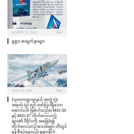
MARCH 26, 2025
0
ရုရှား စာမျက်နှာများ
MAY 29, 2024
0
(သုတကမ္ဘာဂျာနယ် အတွဲ (၇)
အမှတ် (၄) တွင် ဖော်ပြပါရှိသော
ဆောင်းပါး ဖြစ်ပါသည်။) MiG-23
နှင့် MiG-27 တိုက်လေယာဥ်
များ၏ ဒီဇိုင်းကို အခြေခံ၍
တိုက်လေယာဉ်အသစ်များ တီထွင်
ရန် စီစဉ်နေသည့် ရုရှားနိုင်ငံ