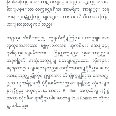
နီးပါးအတြင္း ေတာင္ကမာၻျခမ္းတြင္ ပါဝင္သည့္ ေဒသ
မ်ားျဖစ္ေသာ လက္တင္အေမရိက၊ အာဖရိက၊ အာရွႏွင့္ သမု
ဒၵရာရပ္ဝန္တို႔တြင္ အျမင္သေဘာထားမ်ား သိသိသာသာ ကြဲျ
ပားျခားနားၾကပါသည္။
တ႐ုတ္၊ အိႏၵိယႏွင့္ တူရကီတို႔တြင္ ေကာက္ယူေသာ
လူထုသေဘာထား စစ္တမ္းမ်ားအရ ယူကရိန္း အေနျဖင့္
၎၏နယ္ေျမမ်ားအား စြန႔္လႊတ္ရမည္ျဖစ္ေသာ္လည္း
ယခုစစ္ပြဲကို အဆုံးသတ္ရန္ ျပတ္ျပတ္သားသား လိုအပ္ေ
နေၾကာင္း ျပသေနသည္။ လက္ရွိကမာၻ႔ပုံရိပ္အား ေလ့
လာၾကည့္မည္ဆိုလွ်င္ ႐ုရွားအား တိုက္ခိုက္ရန္အတြက္ အေနာက္အု
ပ္စုက ယူကရိန္းကို ပံ့ပိုးမႈမ်ားသည္ ေရရွည္တြင္ လုံးဝ ျဖ
စ္ႏိုင္မည္ မဟုတ္ေၾကာင္း Bradford တကၠသိုလ္မွ ႏိုင္ငံ
တကာ လုံၿခဳံေရးဆိုင္ရာ ပါေမာကၡ Paul Rogers က သုံးသ
ပ္ထားပါသည္။