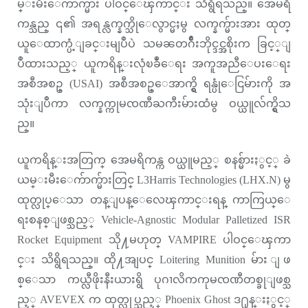
မ္းမီးေက်ာက္မ်ား ပါဝင္ေၾကာင္း သိရွိရသည္။ အေမရိ
ကန္သည္ ၎၏ အရန္လက္နက္သိုေလွာင္မႈမွ လက္နက္မ်ားအား ထုတ္
ယူေထာက္ပံ့ျခင္းမျပဳပဲ သမၼတဂ်ိဳးဘိုင္ဒင္အစိုးက ခြင့္ျ
ပဳထားသည့္ ယူကရိန္းလုံၿခဳံေရး အကူအညီေပးေရး
အစီအစဥ္ (USAI) အစီအစဥ္ေအာက္ရွိ ရန္ပုံေငြမ်ားကို အ
သုံးျပဳကာ လက္နက္ကုမၸဏီႀကီးမ်ားထံမွ ဝယ္ယူလ်က္ရွိသ
ည္။
ယူကရိန္းအတြက္ အေမရိကန္က ဝယ္ယူမည့္ စနစ္မ်ားႏွင့္ ခဲ
ယမ္းမီးေက်ာက္မ်ားတြင္ L3Harris Technologies (LHX.N) မွ
ထုတ္လုပ္ေသာ တန္ျပန္ေလေၾကာင္းရန္ ကာကြယ္ေ
ရးစနစ္ျဖစ္သည့္ Vehicle-Agnostic Modular Palletized ISR
Rocket Equipment သို႔မဟုတ္ VAMPIRE ပါဝင္ေၾကာ
င္း သိရွိရသည္။ ထို႔အျပင္ Loitering Munition မ်ား ျဖ
စ္ေသာ ကယ္လီဖိုးနီးယားရွိ ပုဂၢလိကကုမၸဏီတစ္ခုျဖစ္သ
ည့္ AVEVEX က ထုတ္လုပ္သည့္ Phoenix Ghost ဒ႐ုန္းႏွင့္