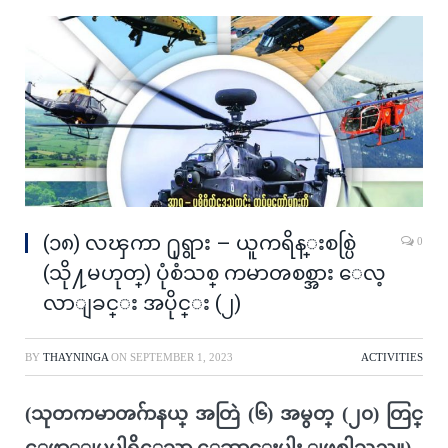
(၁၈) လၾကာ ႐ုရွား – ယူကရိန္းစစ္ပြဲ
0
(သို႔မဟုတ္) ပုံစံသစ္ ကမာၻစစ္အား ေလ့
လာျခင္း အပိုင္း (၂)
BY
THAYNINGA
ON
SEPTEMBER 1, 2023
ACTIVITIES
(သုတကမာၻဂ်ာနယ္ အတြဲ (၆) အမွတ္ (၂၀) တြင္
ေဖာ္ျပပါရွိေသာ ေဆာင္းပါး ျဖစ္ပါသည္။)