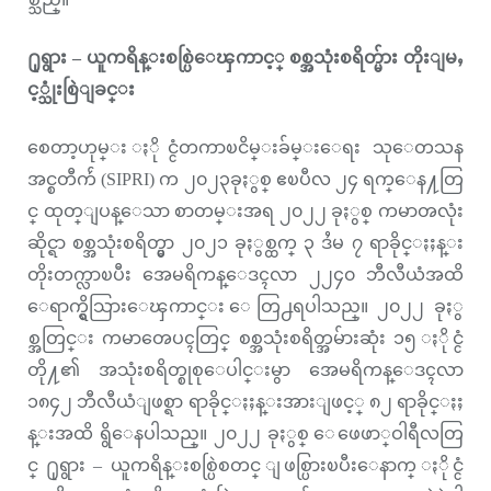
႐ုရွား – ယူကရိန္းစစ္ပြဲေၾကာင့္ စစ္အသုံးစရိတ္မ်ား တိုးျမႇ
င့္သုံးစြဲျခင္း
စေတာ့ဟုမ္း ႏိုင္ငံတကာၿငိမ္းခ်မ္းေရး သုေတသန
အင္စတီက်ဴ (SIPRI) က ၂၀၂၃ခုႏွစ္ ဧၿပီလ ၂၄ ရက္ေန႔တြ
င္ ထုတ္ျပန္ေသာ စာတမ္းအရ ၂၀၂၂ ခုႏွစ္ ကမာၻလုံး
ဆိုင္ရာ စစ္အသုံးစရိတ္မွာ ၂၀၂၁ ခုႏွစ္ထက္ ၃ ဒႆမ ၇ ရာခိုင္ႏႈန္း
တိုးတက္လာၿပီး အေမရိကန္ေဒၚလာ ၂၂၄၀ ဘီလီယံအထိ
ေရာက္ရွိသြားေၾကာင္း ေတြ႕ရပါသည္။ ၂၀၂၂ ခုႏွ
စ္အတြင္း ကမာၻေပၚတြင္ စစ္အသုံးစရိတ္အမ်ားဆုံး ၁၅ ႏိုင္ငံ
တို႔၏ အသုံးစရိတ္စုစုေပါင္းမွာ အေမရိကန္ေဒၚလာ
၁၈၄၂ ဘီလီယံျဖစ္ရာ ရာခိုင္ႏႈန္းအားျဖင့္ ၈၂ ရာခိုင္ႏႈ
န္းအထိ ရွိေနပါသည္။ ၂၀၂၂ ခုႏွစ္ ေဖေဖာ္ဝါရီလတြ
င္ ႐ုရွား – ယူကရိန္းစစ္ပြဲစတင္ ျဖစ္ပြားၿပီးေနာက္ ႏိုင္ငံ