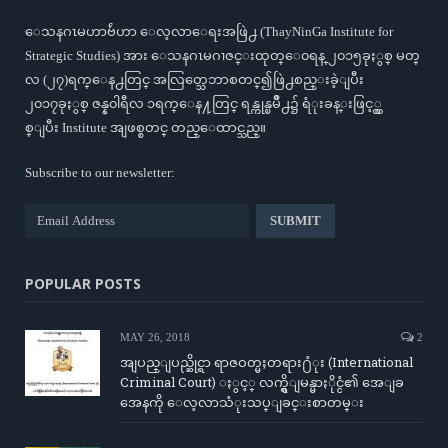
ေသနဂၤမဟာဗ်ဴဟာ ေလ့လာေရးအဖြဲ႕ (ThayNinGa Institute for
Strategic Studies) အား ေသနဂၤမဂၢဇင္းထုတ္ေ၀ရန္ ၂၀၁၅ခုႏွစ္ မတ္
လ (၂၇)ရက္ေန႕တြင္ အလြတ္သေဘာစတင္၍ဖြဲ႕စည္းခဲ့ျပီး
၂၀၁၇ခုႏွစ္ ဇန္န၀ါရီလ ၁ရက္ေန႔တြင္ ရန္ကုန္ၿမိဳ႕၌ ရံုးခန္းဖြင့္လွ
စ္ျပီး Institute အျဖစ္စတင္ တည္ေထာင္သည္။
Subscribe to our newsletter:
POPULAR POSTS
MAY 26, 2018
2
အျပည္ျပည္ဆိုင္ရာ ရာဇဝတ္မႈတရား႐ံုး (International
Criminal Court) ႏွင့္ လက္ရွိျမန္မာႏိုင္ငံ၏ အေျခ
အေနကို ေလ့လာသံုးသပ္ျခင္းစာတမ္း