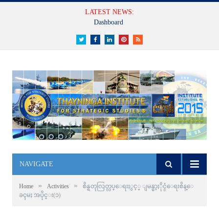
LATEST NEWS:
Dashboard
Twitter
Facebook
LinkedIn
Pinterest
RSS
NAVIGATE
»
»
Home
Activities
စိန္ရတုလြတ္လပ္ေရးႏွင့္ ျမန္မာ့ႏိုင္ငံေရးစိန္ေ
ခၚမႈ အပိုင္း(၁)