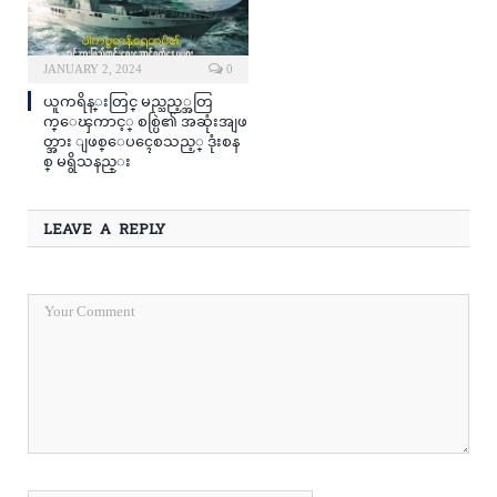
JANUARY 2, 2024
0
ယူကရိန္းတြင္ မည္သည့္အတြ
က္ေၾကာင့္ စစ္ပြဲ၏ အဆုံးအျဖ
တ္အား ျဖစ္ေပၚေစသည့္ ဒုံးစန
စ္ မရွိသနည္း
LEAVE A REPLY