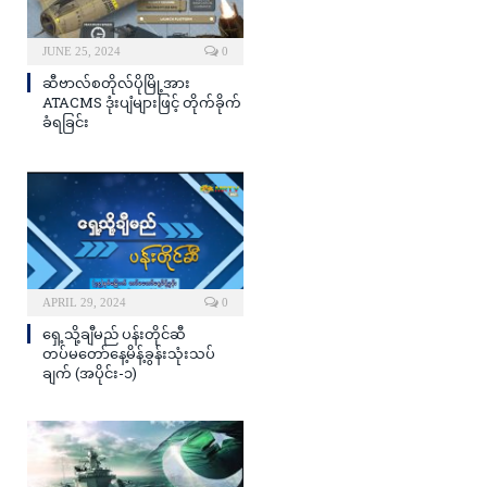
JUNE 25, 2024
0
ဆီဗာလ်စတိုလ်ပိုမြို့အား
ATACMS ဒုံးပျံများဖြင့် တိုက်ခိုက်
ခံရခြင်း
APRIL 29, 2024
0
ရှေ့သို့ချီမည် ပန်းတိုင်ဆီ
တပ်မတော်နေ့မိန့်ခွန်းသုံးသပ်
ချက် (အပိုင်း-၁)