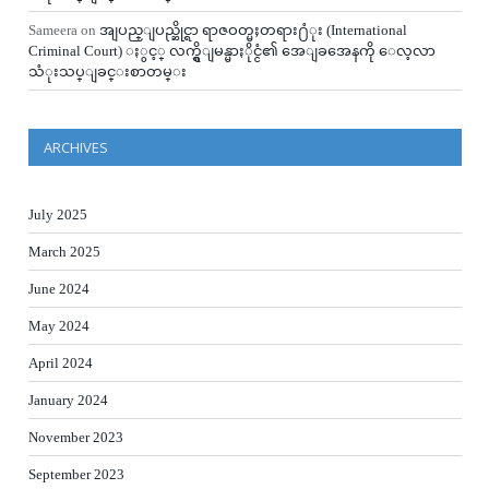
Sameera
on
အျပည္ျပည္ဆိုင္ရာ ရာဇဝတ္မႈတရား႐ံုး (International
Criminal Court) ႏွင့္ လက္ရွိျမန္မာႏိုင္ငံ၏ အေျခအေနကို ေလ့လာ
သံုးသပ္ျခင္းစာတမ္း
ARCHIVES
July 2025
March 2025
June 2024
May 2024
April 2024
January 2024
November 2023
September 2023