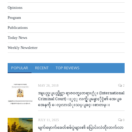
Opinions
Program
Publications
Today News
Weekly Newsletter
POPULAR
RECENT
TOP REVIEWS
MAY 26, 2018
2
အျပည္ျပည္ဆိုင္ရာ ရာဇဝတ္မႈတရား႐ံုး (International
Criminal Court) ႏွင့္ လက္ရွိျမန္မာႏိုင္ငံ၏ အေျခ
အေနကို ေလ့လာသံုးသပ္ျခင္းစာတမ္း
JULY 11, 2025
0
မျက်မှောက်ခေတ်စစ်ပွဲများ၏ ပြောင်းလဲတိုးတက်လာ