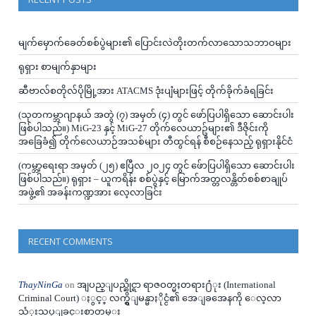
မျက်မှောက်ခေတ်စစ်ပွဲများ၏ ပြောင်းလဲတိုးတက်လာသောသဘာဝများ
ရုရှား စာမျက်နှာများ
ဆီဗာလ်စတိုလ်ပိုမြို့အား ATACMS ဒုံးပျံများဖြင့် တိုက်ခိုက်ခံရခြင်း
(သုတကမ္ဘာဂျာနယ် အတွဲ (၇) အမှတ် (၄) တွင် ဖော်ပြပါရှိသော ဆောင်းပါး
ဖြစ်ပါသည်။) MiG-23 နှင့် MiG-27 တိုက်လေယာဥ်များ၏ ဒီဇိုင်းကို
အခြေခံ၍ တိုက်လေယာဉ်အသစ်များ တီထွင်ရန် စီစဉ်နေသည့် ရုရှားနိုင်ငံ
(ကမ္ဘာ့ရေးရာ အမှတ် (၂၅) ဧပြီလ ၂၀၂၄ တွင် ဖ်ောပြပါရှိသော ဆောင်းပါး
ဖြစ်ပါသည်။) ရုရှား – ယူကရိန်း စစ်ပွဲနှင့် မြောက်အတ္တလန္တိတ်စစ်စာချုပ်
အဖွဲ့၏ အခန်းကဏ္ဍအား လေ့လာခြင်း
RECENT COMMENTS
ThayNinGa
on
အျပည္ျပည္ဆိုင္ရာ ရာဇဝတ္မႈတရား႐ံုး (International
Criminal Court) ႏွင့္ လက္ရွိျမန္မာႏိုင္ငံ၏ အေျခအေနကို ေလ့လာ
သံုးသပ္ျခင္းစာတမ္း