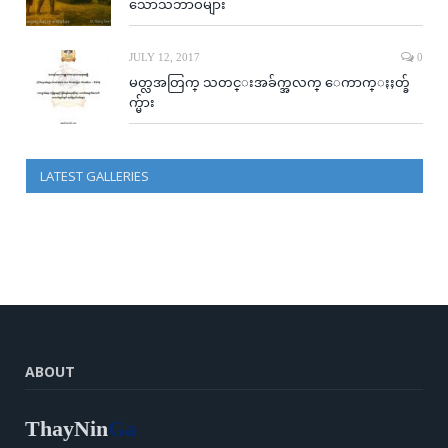
သောသဘာဝများ
JULY 12, 2017
0
မတ္လအတြက္ သတင္းအခ်က္အလက္ ေကာက္ႏႈတ္ခ်
က္မ်ား
LATEST GALLERIES
ABOUT
ThayNin
Ga