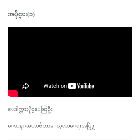
အပိုင္း(၁)
ေဒါက္တာႏိုင္ေဆြဦး
ေသနဂၤမဟာဗ်ဴဟာေလ့လာေရးအဖြဲ႔