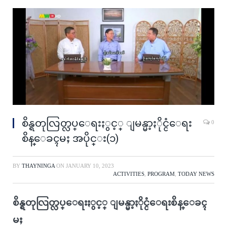
စိန္ရတုလြတ္လပ္ေရးႏွင့္ ျမန္မာ့ႏိုင္ငံေရး
0
စိန္ေခၚမႈ အပိုင္း(၁)
BY
THAYNINGA
ON
JANUARY 10, 2023
ACTIVITIES
,
PROGRAM
,
TODAY NEWS
စိန္ရတုလြတ္လပ္ေရးႏွင့္ ျမန္မာ့ႏိုင္ငံေရးစိန္ေခၚ
မႈ