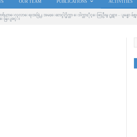
US
OUR TEAM
PUBLICATIONS
ACTIVITIES
ဴဟာေလ့လာေရးအဖြဲ႕ အမႈေဆာင္ဒါ႐ိုက္တာ ေဒါက္တာႏိုင္ေဆြဦးမွ ႐ုရွား – ျမန္မာ 
ြးေနြးျခင္း