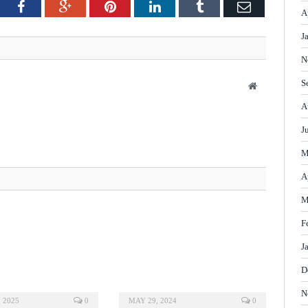
tter
Facebook
Google+
Pinterest
LinkedIn
Tumblr
Email
A
J
N
S
Website
A
J
M
A
M
F
J
D
N
 2025
0
MAY 29, 2024
0