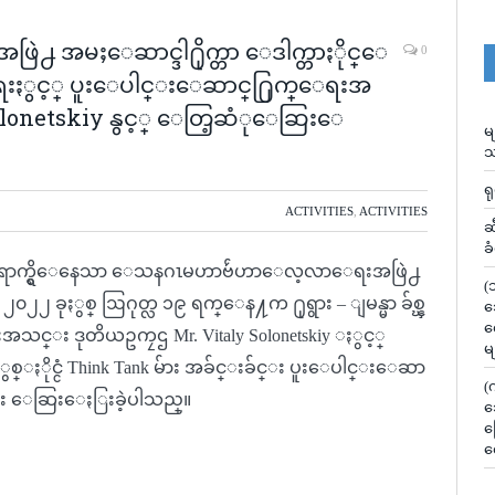
 အမႈေဆာင္ဒါ႐ိုက္တာ ေဒါက္တာႏိုင္ေ
0
ည္ေရးႏွင့္ ပူးေပါင္းေဆာင္႐ြက္ေရးအ
olonetskiy နွင့္ ေတြ့ဆံုေဆြးေ
မ
သ
ရ
ACTIVITIES
,
ACTIVITIES
ဆ
ခ
႕သို႔ ေရာက္ရွိေနေသာ ေသနဂၤမဟာဗ်ဴဟာေလ့လာေရးအဖြဲ႕
(
၀၂၂ ခုႏွစ္ ဩဂုတ္လ ၁၉ ရက္ေန႔က ႐ုရွား – ျမန္မာ ခ်စ္ၾ
သ
လ
္း ဒုတိယဥကၠဌ Mr. Vitaly Solonetskiy ႏွင့္
မ
ွစ္ႏိုင္ငံ Think Tank မ်ား အခ်င္းခ်င္း ပူးေပါင္းေဆာ
(
သက္ၿပီး ေဆြးေႏြးခဲ့ပါသည္။
သ
မ
လ