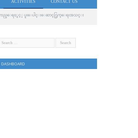
ACTIVITIES
CONTACT US
ခ်စ္ၾကည္ေရးႏွင့္ ပူးေပါင္းေဆာင္႐ြက္ေရးအသင္း
DASHBOARD