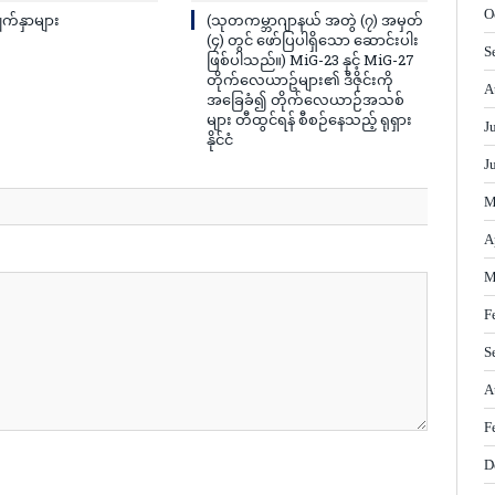
O
ျက်နှာများ
(သုတကမ္ဘာဂျာနယ် အတွဲ (၇) အမှတ်
(၄) တွင် ဖော်ပြပါရှိသော ဆောင်းပါး
S
ဖြစ်ပါသည်။) MiG-23 နှင့် MiG-27
တိုက်လေယာဥ်များ၏ ဒီဇိုင်းကို
A
အခြေခံ၍ တိုက်လေယာဉ်အသစ်
များ တီထွင်ရန် စီစဉ်နေသည့် ရုရှား
J
နိုင်ငံ
J
M
A
M
F
S
A
F
D