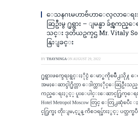
ေသနဂၤမဟာဗ်ဴဟာေလ့လာေရးအဖြဲ႕
ဆြဦးမွ ႐ုရွား – ျမန္မာ ခ်စ္ၾက
သင္း ဒုတိယဥကၠဌ Mr. Vitaly S
နြးျခင္း
BY
THAYNINGA
ON
AUGUST 29, 2022
႐ုရွားဖက္ဒေရးရွင္းႏိုင္ငံ ေမာ္စကိုၿမိဳ
အမႈေဆာင္ဒါ႐ိုက္တာ ေဒါက္တာႏိုင္ေဆြဦးသည္ ၂
ကည္ေရးႏွင့္ ပူးေပါင္းေဆာင္႐ြက္ေရးအသင
Hotel Metropol Moscow တြင္ ေတြ႕ဆုံၿပီး ႏ
င္႐ြက္မႈ တိုးျမႇင့္ရန္ ကိစၥရပ္မ်ားႏွင့္ ပတ္