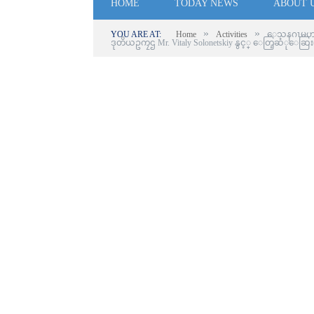
HOME
TODAY NEWS
ABOUT 
»
»
YOU ARE AT:
Home
Activities
ေသနဂၤမဟာဗ်
ဒုတိယဥကၠဌ Mr. Vitaly Solonetskiy နွင့္ ေတြ့ဆံုေဆ