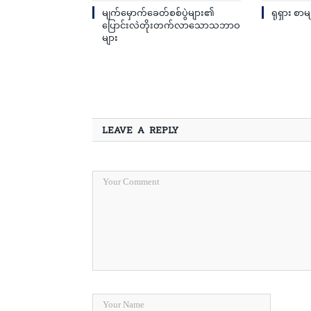
မျက်မှောက်ခေတ်စစ်ပွဲများ၏
ရုရှား စာမ
ပြောင်းလဲတိုးတက်လာသောသဘာဝ
များ
LEAVE A REPLY