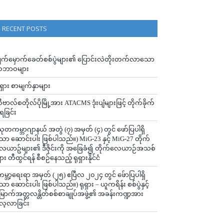
RECENT POSTS
ျက်မှောက်ခေတ်စစ်ပွဲများ၏ ပြောင်းလဲတိုးတက်လာသော
ဘာဝများ
ုရှား စာမျက်နှာများ
ီဗာလ်စတိုလ်ပိုမြို့အား ATACMS ဒုံးပျံများဖြင့် တိုက်ခိုက်
ံရခြင်း
သုတကမ္ဘာဂျာနယ် အတွဲ (၇) အမှတ် (၄) တွင် ဖော်ပြပါရှိ
ော ဆောင်းပါး ဖြစ်ပါသည်။) MiG-23 နှင့် MiG-27 တိုက်
ေယာဥ်များ၏ ဒီဇိုင်းကို အခြေခံ၍ တိုက်လေယာဉ်အသစ်
ျား တီထွင်ရန် စီစဉ်နေသည့် ရုရှားနိုင်ငံ
ကမ္ဘာ့ရေးရာ အမှတ် (၂၅) ဧပြီလ ၂၀၂၄ တွင် ဖ်ောပြပါရှိ
ော ဆောင်းပါး ဖြစ်ပါသည်။) ရုရှား – ယူကရိန်း စစ်ပွဲနှင့်
ြောက်အတ္တလန္တိတ်စစ်စာချုပ်အဖွဲ့၏ အခန်းကဏ္ဍအား
ေ့လာခြင်း