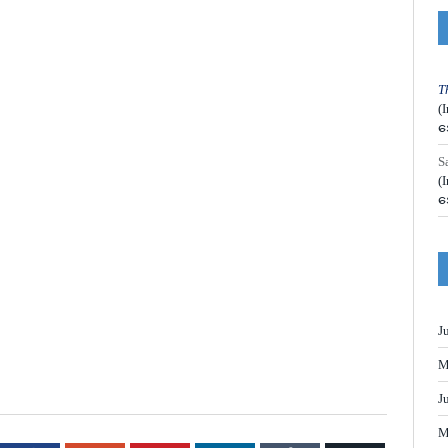
T
(
အ
S
(
အ
J
M
J
M