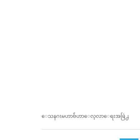
ေသနဂၤမဟာဗ်ဴဟာေလ့လာေရးအဖြဲ႕