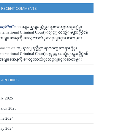
RECENT COMMENTS
hayNinGa
on
အျပည္ျပည္ဆိုင္ရာ ရာဇဝတ္မႈတရား႐ံုး
International Criminal Court) ႏွင့္ လက္ရွိျမန္မာႏိုင္ငံ၏
ေျခအေနကို ေလ့လာသံုးသပ္ျခင္းစာတမ္း
ameera
on
အျပည္ျပည္ဆိုင္ရာ ရာဇဝတ္မႈတရား႐ံုး
International Criminal Court) ႏွင့္ လက္ရွိျမန္မာႏိုင္ငံ၏
ေျခအေနကို ေလ့လာသံုးသပ္ျခင္းစာတမ္း
ARCHIVES
uly 2025
arch 2025
une 2024
ay 2024