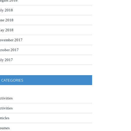
ugust 2018
uly 2018
une 2018
ay 2018
ovember 2017
ctober 2017
uly 2017
CATEGORIES
ctivities
ctivities
rticles
ourses