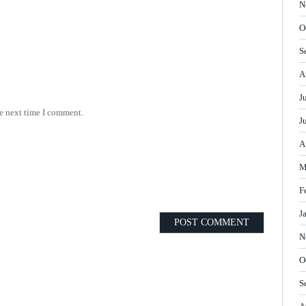
N
O
S
A
J
he next time I comment.
J
A
M
F
J
N
O
S