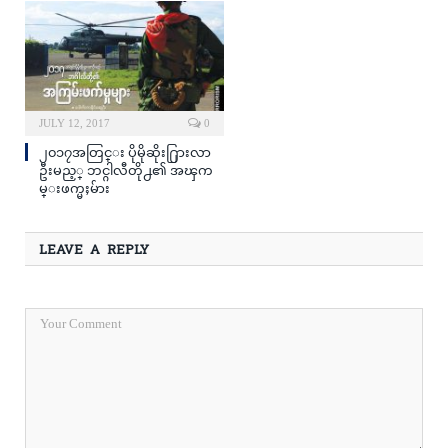
JULY 12, 2017
0
၂၀၁၇အတြင္း ပိုမိုဆိုး႐ြားလာ
ဦးမည့္ ဘင္ဂါလီတို႕၏ အၾက
မ္းဖက္မႈမ်ား
LEAVE A REPLY