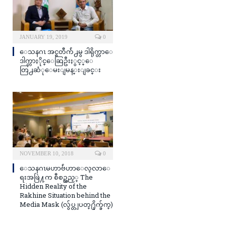
JANUARY 19, 2019
0
ေသနဂၤ အင္စတီက်ဴ႕မွ ဒါရိုက္တာေ
ဒါက္တာႏိုင္ေဆြဦးႏွင့္ေ
တြ႕ဆံုေမးျမန္းျခင္း
NOVEMBER 10, 2018
0
ေသနဂၤမဟာဗ်ဴဟာေလ့လာေ
ရးအဖြဲ႔က စီစဥ္သည့္ The
Hidden Reality of the
Rakhine Situation behind the
Media Mask (လွ်ပ္တျပတ္႐ိုက္ခ်က္)