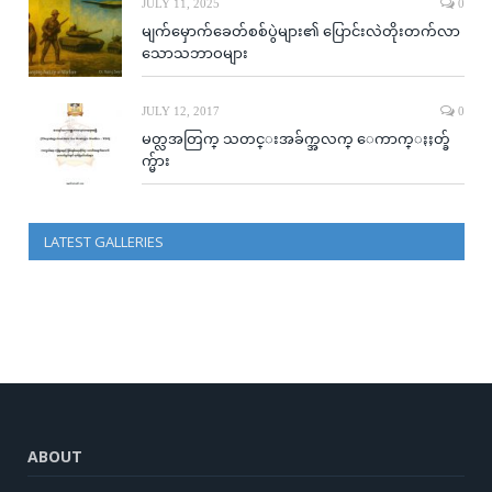
JULY 11, 2025
0
မျက်မှောက်ခေတ်စစ်ပွဲများ၏ ပြောင်းလဲတိုးတက်လာ
သောသဘာဝများ
JULY 12, 2017
0
မတ္လအတြက္ သတင္းအခ်က္အလက္ ေကာက္ႏႈတ္ခ်
က္မ်ား
LATEST GALLERIES
ABOUT