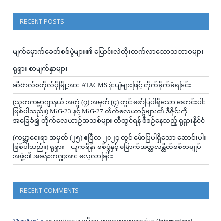
RECENT POSTS
မျက်မှောက်ခေတ်စစ်ပွဲများ၏ ပြောင်းလဲတိုးတက်လာသောသဘာဝများ
ရုရှား စာမျက်နှာများ
ဆီဗာလ်စတိုလ်ပိုမြို့အား ATACMS ဒုံးပျံများဖြင့် တိုက်ခိုက်ခံရခြင်း
(သုတကမ္ဘာဂျာနယ် အတွဲ (၇) အမှတ် (၄) တွင် ဖော်ပြပါရှိသော ဆောင်းပါး
ဖြစ်ပါသည်။) MiG-23 နှင့် MiG-27 တိုက်လေယာဥ်များ၏ ဒီဇိုင်းကို
အခြေခံ၍ တိုက်လေယာဉ်အသစ်များ တီထွင်ရန် စီစဉ်နေသည့် ရုရှားနိုင်ငံ
(ကမ္ဘာ့ရေးရာ အမှတ် (၂၅) ဧပြီလ ၂၀၂၄ တွင် ဖ်ောပြပါရှိသော ဆောင်းပါး
ဖြစ်ပါသည်။) ရုရှား – ယူကရိန်း စစ်ပွဲနှင့် မြောက်အတ္တလန္တိတ်စစ်စာချုပ်
အဖွဲ့၏ အခန်းကဏ္ဍအား လေ့လာခြင်း
RECENT COMMENTS
ThayNinGa
on
အျပည္ျပည္ဆိုင္ရာ ရာဇဝတ္မႈတရား႐ံုး (International