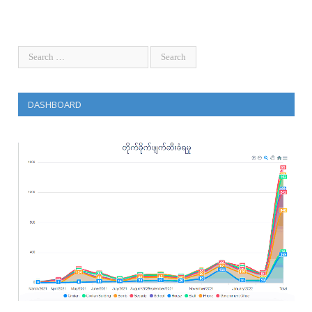
DASHBOARD