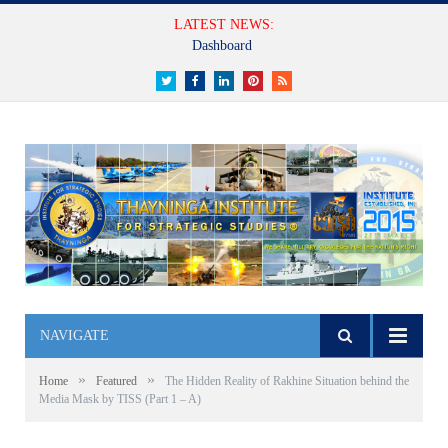
LATEST NEWS:
Dashboard
Twitter
Facebook
LinkedIn
Pinterest
RSS
NAVIGATE
»
»
Home
Featured
The Hidden Reality of Rakhine Situation behind the
Media Mask by TISS (Part 1 – A)