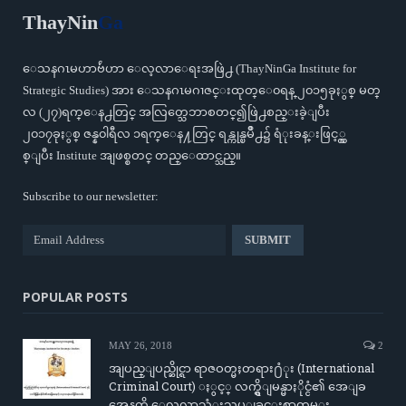
ThayNin
Ga
ေသနဂၤမဟာဗ်ဴဟာ ေလ့လာေရးအဖြဲ႕ (ThayNinGa Institute for
Strategic Studies) အား ေသနဂၤမဂၢဇင္းထုတ္ေ၀ရန္ ၂၀၁၅ခုႏွစ္ မတ္
လ (၂၇)ရက္ေန႕တြင္ အလြတ္သေဘာစတင္၍ဖြဲ႕စည္းခဲ့ျပီး
၂၀၁၇ခုႏွစ္ ဇန္န၀ါရီလ ၁ရက္ေန႔တြင္ ရန္ကုန္ၿမိဳ႕၌ ရံုးခန္းဖြင့္လွ
စ္ျပီး Institute အျဖစ္စတင္ တည္ေထာင္သည္။
Subscribe to our newsletter:
POPULAR POSTS
MAY 26, 2018
2
အျပည္ျပည္ဆိုင္ရာ ရာဇဝတ္မႈတရား႐ံုး (International
Criminal Court) ႏွင့္ လက္ရွိျမန္မာႏိုင္ငံ၏ အေျခ
အေနကို ေလ့လာသံုးသပ္ျခင္းစာတမ္း