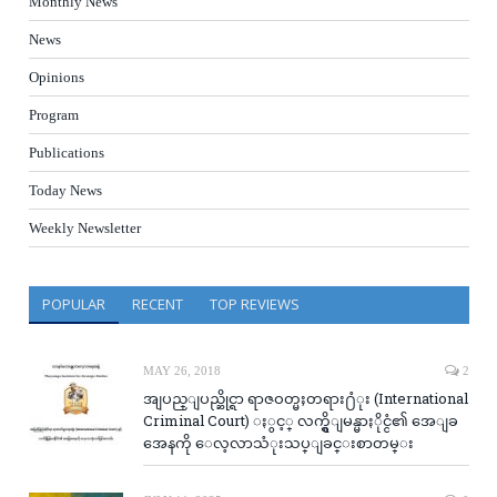
Monthly News
News
Opinions
Program
Publications
Today News
Weekly Newsletter
POPULAR
RECENT
TOP REVIEWS
MAY 26, 2018
2
အျပည္ျပည္ဆိုင္ရာ ရာဇဝတ္မႈတရား႐ံုး (International
Criminal Court) ႏွင့္ လက္ရွိျမန္မာႏိုင္ငံ၏ အေျခ
အေနကို ေလ့လာသံုးသပ္ျခင္းစာတမ္း