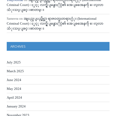
Criminal Court) ႏွင့္ လက္ရွိျမန္မာႏိုင္ငံ၏ အေျခအေနကို ေလ့လာ
သံုးသပ္ျခင္းစာတမ္း
Sameera
on
အျပည္ျပည္ဆိုင္ရာ ရာဇဝတ္မႈတရား႐ံုး (International
Criminal Court) ႏွင့္ လက္ရွိျမန္မာႏိုင္ငံ၏ အေျခအေနကို ေလ့လာ
သံုးသပ္ျခင္းစာတမ္း
ARCHIVES
July 2025
March 2025
June 2024
May 2024
April 2024
January 2024
November 2023