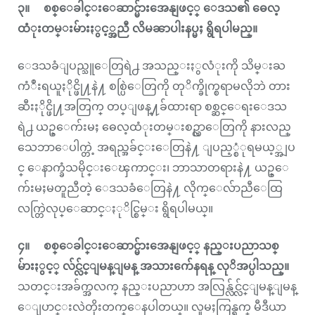
၃။ စစ္ေခါင္းေဆာင္မ်ားအေနျဖင့္ ေဒသ၏ ဓေလ့
ထံုးတမ္းမ်ားႏွင့္အညီ လိမၼာပါးနပ္မႈ ရွိရပါမည္။
ေဒသခံျပည္သူေတြရဲ႕ အသည္းႏွလံုးကို သိမ္းႀ
ကံဳးရယူႏိုင္ဖို႔နဲ႔ စစ္ပြဲေတြကို တုိက္ခိုက္စရာမလိုဘဲ တား
ဆီးႏိုင္ဖို႔အတြက္ တပ္ျဖန္႔ခ်ထားရာ စစ္ဆင္ေရးေဒသ
ရဲ႕ ယဥ္ေက်းမႈ ဓေလ့ထံုးတမ္းစဥ္လာေတြကို နားလည္
သေဘာေပါက္တဲ့ အရည္အခ်င္းေတြနဲ႔ ျပည့္စံုရမယ့္အျပ
င္ ေနာက္ခံသမိုင္းေၾကာင္း၊ ဘာသာတရားနဲ႔ ယဥ္ေ
က်းမႈမတူညီတဲ့ ေဒသခံေတြနဲ႔ လိုက္ေလ်ာညီေထြ
လက္တြဲလုပ္ေဆာင္ႏုိင္စြမ္း ရွိရပါမယ္။
၄။ စစ္ေခါင္းေဆာင္မ်ားအေနျဖင့္ နည္းပညာသစ္
မ်ားႏွင့္ လ်င္လ်င္ျမန္ျမန္ အသားက်ေနရန္ လုိအပ္ပါသည္။
သတင္းအခ်က္အလက္ နည္းပညာဟာ အလြန္လ်င္လ်င္ျမန္ျမန္
ေျပာင္းလဲတိုးတက္ေနပါတယ္။ လူမႈကြန္ရက္ မီဒီယာ