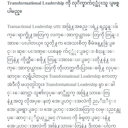
Transformational Leadership ကို လုိက္နာက်င့္သံုးသူ ျဖစ္ရ
ပါမည္။
Transactional Leadership ဟာ အဖြဲ႔အစည္းရဲ႕ ရည္မွန္းခ်
က္ေရာက္ဖို႔အတြက္ လက္ေအာက္ငယ္သားေတြကို တြန္း
အားေပးပါတယ္။ သူတို႔က အေသးစိတ္ စီမံခန္႔ခြဲျခ
င္း၊ ဆုေပး/ဒဏ္ေပးစနစ္ က်င့္သံုးျခင္း၊ စံႏႈန္းေ
တြနဲ႔ ကိုက္ညီေစဖို႔ တြန္းအားေပးျခင္းတို႔နဲ႔ လ
က္ေအာက္ငယ္သားေတြကို တိုးတက္ႀကီးပြားေစဖို႔ လုပ္ေ
ဆာင္ေလ့ရွိပါတယ္။ Transformational Leadership ကေတာ့
အဲဒီလို မဟုတ္ပါဘူး။ Transformational Leadership မွာ ေခါ
င္းေဆာင္ဟာ သူ၏လုပ္ေဖာ္ကိုင္ဖက္ အဖြဲ႔သားေတြ
နဲ႔အတူ လိုအပ္ေနတဲ့ အေျပာင္းအလဲကို ညႇိႏႈိင္း
အေျဖရွာျခင္း၊ အေျပာင္းအလဲအတြက္ လမ္းညႊန္လု
ပ္ေဆာင္ႏုိင္မယ့္အျမင္ (Vision) ကို ခ်မွတ္ျခင္းနဲ႔
အေျပာင္းအလဲကို အဖြဲ႔သားေတြနဲ႔ ဒိုးတူေပါင္ဖက္