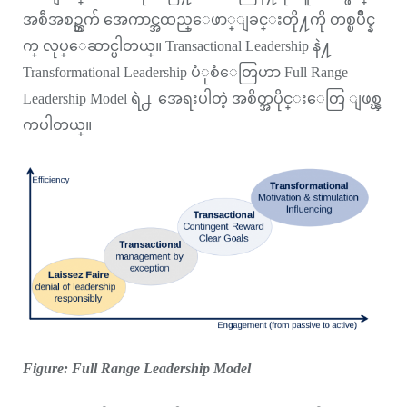
အစီအစဥ္တက် အေကာင္အထည္ေဖာ္ျခင္းတို႔ကို တစ္ၿပိဳင္န
က္ လုပ္ေဆာင္ပါတယ္။ Transactional Leadership နဲ႔
Transformational Leadership ပံုစံေတြဟာ Full Range
Leadership Model ရဲ႕ အေရးပါတဲ့ အစိတ္အပိုင္းေတြ ျဖစ္ၾ
ကပါတယ္။
Figure: Full Range Leadership Model