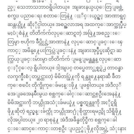
ည့္ သေဘာသဘာဝရွိပါတယ္။ အျခားနယ္ပယ္ေတြျဖစ္တဲ့
စက္မႈ၊ ပညာေရး စတာေတြနဲ႔ ႏႈိင္းယွဥ္ရင္ အာဏာရွင္
ဆန္တယ္လို႔ ဆိုႏိုင္ပါတယ္။ အစဥ္အလာအရ အထက္ေအာက္အုပ္ခ်ဳပ္
မႈပံုစံနဲ႔ တိတိက်က်လုပ္ေဆာင္ရတဲ့ အဖြဲ႔အစည္းေ
တြမွာ ဗဟိုက ခ်ဳပ္ကိုင္တဲ့အာဏာနဲ႔ လုပ္ေဆာင္ျခင္းေၾ
ကာင့္ အမိန္႔ေပးကြပ္ကဲျခင္းနဲ႔ အျခားအုပ္ခ်ဳပ္မႈဆိုင္ရာ ဆ
က္သြယ္ျခင္းမ်ားမွာ တိတိက်က် ျမန္ျမန္ဆန္ဆန္ လုပ္ေဆာ
င္ႏိုင္ေလ့ ရွိပါတယ္။ ဒါ့အျပင္ တပ္မေတာ္တစ္ရပ္ရဲ႕ တာဝန္မွာ
လက္နက္မ်ိဳးစံုတပ္ဆင္ထားတဲ့ မိမိတပ္ဖြဲ႔ကို ရန္သူ႔ေနရာဆီ ခ်ီတ
က္ေစၿပီး တိုက္ခိုက္ေခ်မႈန္းဖို႔ ျဖစ္ပါတယ္။ အဲဒီလုိ
အေျခအေနမ်ိဳးမွယ စစ္ဘက္ေခါင္းေဆာင္တစ္ဦးအေနနဲ႔
မိမိအင္အားကို ဘယ္လိုအသံုးခ်မယ္နဲ႔ ပစ္မွတ္ရန္သူကို အႏိုင္ရရွိ
ဖို႔ဆိုတဲ့ ရည္မွန္းခ်က္ကို ဘယ္လိုအာ႐ံုစိုက္ထားရမည္ကို သိရွိဖို႔
လိုအပ္ပါတယ္။ ၂၀ ရာစုနဲ႔ အဲဒီအခ်ိန္မတိုင္မီက စစ္ဘက္ေခါ
င္းေဆာင္ေကာင္းတစ္ဦး ျပည့္စံုဖို႔လိုအပ္တဲ့ သံုးနား