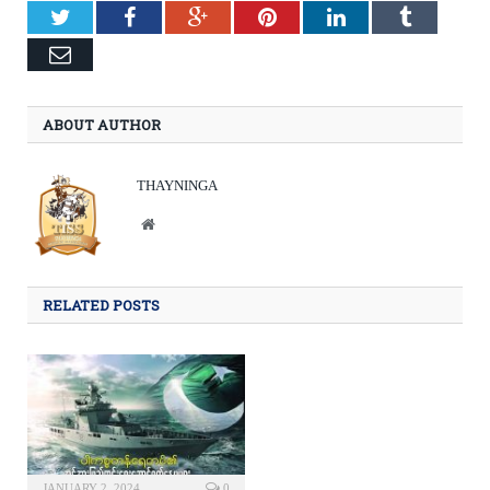
Twitter
Facebook
Google+
Pinterest
LinkedIn
Tumblr
Email
ABOUT AUTHOR
THAYNINGA
Website
RELATED POSTS
JANUARY 2, 2024
0