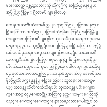
မႈေအာက္က စစ္သည္အားလံုးကို တိုက္႐ိုက္ ဆက္သြယ္အမိန္႔ေပး
အုပ္ခ်ဳပ္ကြပ္ကဲႏိုင္စြမ္းရွိလာၿပီ ျဖစ္ပါတယ္။
အေရးအႀကီးဆံုးအခ်က္က ၂၁ ရာစုတြင္ ျဖစ္ပြားေနတဲ့ စ
စ္ပြဲေတြဟာ အတိတ္က ျဖစ္ပြားခဲ့တဲ့စစ္ပြဲေတြနဲ႔ အလြန္ကြဲျ
ပားျခားနားသြားၿပီ ျဖစ္ပါတယ္။ သမိုင္းေၾကာင္းအ
ရၾကည့္ရင္ လက္နက္ကိုင္ပဋိပကၡေတြနဲ႔ စစ္ပြဲေတြဟာ ႏိုင္ငံ
အခ်င္းခ်င္းၾကားမွာသာ ျဖစ္ပြားေလ့ရွိပါတယ္။ အဲဒီ
သမား႐ုိးက်စစ္ပြဲေတြမွာ စစ္ေရးနဲ႔ စီးပြားေရးဆိုင္ရာ
တိက်ေသာ ရည္မွန္းခ်က္ေတြ ရွိခဲ့ၾကပါတယ္။ ဥပမာဆိုရ
ရင္ ဒုတိယကမာၻစစ္အတြင္းက နာမည္ေက်ာ္ အေမရိကန္
ဗိုလ္ခ်ဳပ္ႀကီးပက္တန္အေနနဲ႔ စစ္ပြဲအတြင္း သူထမ္းေဆာင္ရမ
ယ့္ တာဝန္ကို တိတိက်က်သိရွိၿပီး ထိုတာဝန္ကို ၿပီးေျမာ
က္ေအာင္ လုပ္ေဆာင္ဖို႔အတြက္ နည္းလမ္းေတြကို
လည္း ေကာင္းေကာင္း နားလည္သေဘာေပါက္ခဲ့ပါတ