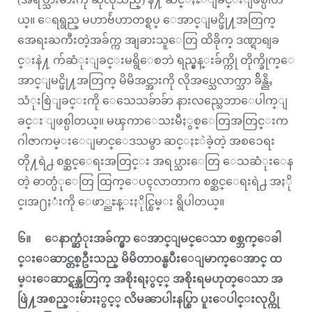
ယ္။ ေရရွည္ မဟာဗ်ဴဟာတစ္ရပ္ ေအာင္ျမင္ဖို႔အတြက္
အေရးႀကီးတဲ့အခ်က္က အျခားသူေတြ ထိခိုက္ ဒဏ္ရာရျခ
င္းနဲ႔ က်ဆံုးျခင္းမရွိေစဘဲ ရည္မွန္းခ်က္ကို တိုက္ခိုက္ေ
အာင္ျမင္ဖို႔အတြက္ မိမိအင္အားကို လိုအပ္သေလာက္သာ ခ်ိန္ညိႇ
သံုးစြဲျခင္းကို ေသေသခ်ာခ်ာ နားလည္သေဘာေပါက္ျ
ခင္း ျဖစ္ပါတယ္။ မၾကာေသးမီႏွစ္ေတြအတြင္းက
ဂါဇာကမ္းေျမာင္ေဒသမွာ ဆင္ႏႊဲခဲ့တဲ့ အစၥေရး
တို႔ရဲ႕ စစ္ဆင္ေရးအတြင္း အရပ္သားေတြ ေသဆံုးေန
တဲ့ ဓာတ္ပံုေတြ ထြက္ေပၚလာတာက စစ္ဆင္ေရးရဲ႕ အႏို
င္၊အ႐ႈံးကို ေဖာ္ညႊန္းႏိုင္စြမ္း ရွိပါတယ္။
၆။ ေနာက္ဆံုးအခ်က္မွာ ေအာင္ျမင္ေသာ စစ္ဘက္ေခါ
င္းေဆာင္တစ္ဦးသည္ မိမိတာဝန္ၿပီးေျမာက္ေအာင္ ထ
မ္းေဆာင္ရန္အတြက္ အစိုးရႏွင့္ အစိုးရမဟုတ္ေသာ အ
ဖြဲ႔အစည္းမ်ားႏွင့္ လိမၼာပါးနပ္စြာ ပူးေပါင္းလုပ္ကို