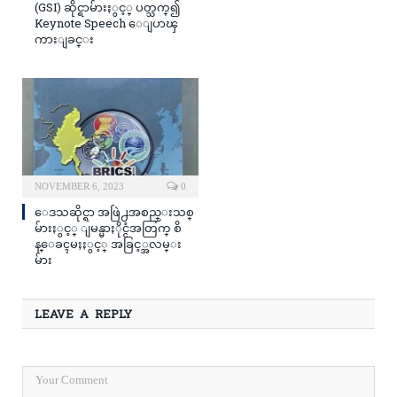
(GSI) ဆိုင္ရာမ်ားႏွင့္ ပတ္သက္၍
Keynote Speech ေျပာၾ
ကားျခင္း
NOVEMBER 6, 2023
0
ေဒသဆိုင္ရာ အဖြဲ႕အစည္းသစ္
မ်ားႏွင့္ ျမန္မာႏိုင္ငံအတြက္ စိ
န္ေခၚမႈႏွင့္ အခြင့္အလမ္း
မ်ား
LEAVE A REPLY