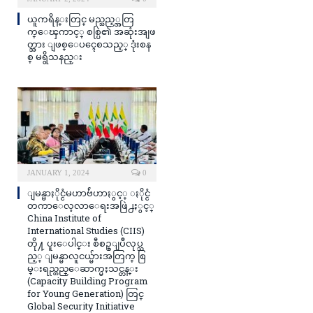
ယူကရိန္းတြင္ မည္သည့္အတြ
က္ေၾကာင့္ စစ္ပြဲ၏ အဆုံးအျဖ
တ္အား ျဖစ္ေပၚေစသည့္ ဒုံးစန
စ္ မရွိသနည္း
JANUARY 1, 2024
0
ျမန္မာႏိုင္ငံမဟာဗ်ဴဟာႏွင့္ ႏိုင္ငံ
တကာေလ့လာေရးအဖြဲ႕ႏွင့္
China Institute of
International Studies (CIIS)
တို႔ ပူးေပါင္း စီစဥ္ျပဳလုပ္သ
ည့္ ျမန္မာလူငယ္မ်ားအတြက္ စြ
မ္းရည္တည္ေဆာက္မႈသင္တန္း
(Capacity Building Program
for Young Generation) တြင္
Global Security Initiative