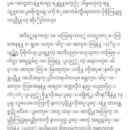
ပ္ေဆာင္ရတာနဲ႔စာရင္ ရန္သူ႔စက္႐ံု ဒါမွမဟုတ္ ရန္
သူ႔အေျခစိုက္စခန္းကို ဗံုးႀကဲဖ်က္စီးရတာက ပိုမိုလြယ္ကူ
တယ္လို႔ပင္ ဆိုႏိုင္ပါတယ္။
အဲဒီ္အေၾကာင္းေတြေၾကာင့္ပဲ တပ္မေတာ္ေတြ
အေနနဲ႔ ေရွးေခတ္ေခါင္းေဆာင္ေတြနဲ႔ ႏႈိင္း
ယွဥ္လွ်င္ ပိုမိုက်ယ္ျပန္႔တဲ့ အသိပညာ၊ ဗဟုသုတ၊ ကၽြမ္း
က်င္မႈ အရည္အခ်င္းေတြနဲ႔ ျပည့္စံုတဲ့ အနာဂတ္ေခါ
င္းေဆာင္ေတြ ေမြးထုတ္ေပးဖို႔ လိုအပ္ေနၿပီျဖ
စ္တယ္လို႔ အသိအမွတ္ျပဳလာရပါတယ္။ စစ္ဘက္ေခါင္းေ
ဆာင္ေတြအေနနဲ႔ အရင္ေခတ္ကလိုပဲ နည္းပညာပိုင္း
ကံုလံုျပည့္စံုဖို႔လိုအပ္ျခင္း၊ စစ္ပြဲရဲ႕ သီအုိရီနဲ႔ လု
ပ္ငန္းဥပေဒသေတြကို နားလည္ဖို႔လိုအပ္ျခင္းနဲ႔ တာဝန္တ
စ္ရပ္ကို ၿပီးေျမာက္ေအာင္ ထမ္းေဆာင္ဖို႔အတြက္ ဘ
ယ္လိုကြပ္ကဲရမယ္ဆိုတာကို နားလည္ျခင္းစတဲ့ အရည္အခ်င္းေ
တြနဲ႔ ျပည့္စံုရပါမယ္။ ဒါတင္မကေသးပါ၊ အနာဂတ္စစ္ဘ