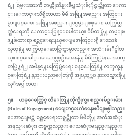
ရဲ႕ စြမ္းအားကို ဘယ္လိုထိန္းခ်ဳပ္အသံုးခ်ႏိုင္တယ္ဆိုတာ ေကာ
င္းေကာင္းသိရွိတာဟာ မိမိ အဖြဲ႔အစည္း အတြင္း
မွာျဖစ္ေစ၊ အဖြဲ႔အစည္းျပင္ပမွာျဖစ္ေစ ဆက္သြယ္ဆ
က္ဆံေရးကို ေကာင္းမြန္ေစပါတယ္။ မိမိတပ္ဖြဲ႔ တပ္ျဖ
န္႔ခ်ထားရာ စစ္ဆင္ေရးနယ္ေျမအတြင္းရွိ ေဒသခံ
လူထုနဲ႔ ဆက္သြယ္ေဆာင္ရြက္ရာမွာလည္း အသံုးခ်ႏိုင္ပါတ
ယ္။ စစ္ေခါင္းေဆာင္တစ္ဦးအေနနဲ႔ မိမိကြပ္ကဲမႈေအာက္
တပ္ဖြဲ႔ရဲ႕ အမိန္႔ေပးကြပ္ကဲေရး စနစ္ေတြနဲ႔ လက္နက္စန
စ္ေတြရဲ႕ နည္းပညာေတြကို အျပည့္အဝ နားလည္ထားဖို႔
လုိအပ္ပါတယ္။
၅။ ယခုေခတ္တြင္ ထိေတြ႔တိုက္ခိုက္မႈ စည္းမ်ဥ္းမ်ား
(Rules of Engagement) ေျပာင္းလဲေနၿပီျဖစ္ပါသည္။
ေအာင္ျမင္တဲ့ စစ္ဆင္ေရးတစ္ရပ္ဆိုတာ မိမိတို႔ အက်အဆံုး
အနည္းဆံုး၊ တစ္ဖက္ကလည္း ေသဆံုးမႈနည္းနည္း
(အရပ္သားမ်ားကို ဆိုလိုသည္) နဲ႔ ဆင္ႏႊဲျခင္းျဖစ္ပါတ