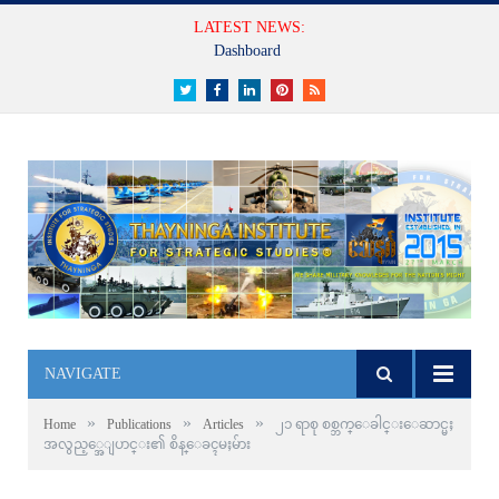
LATEST NEWS:
မျက်မှောက်ခေတ်စစ်ပွဲများ၏ ပြောင်းလဲတိုးတက်လာသောသဘာဝများ
Twitter
Facebook
LinkedIn
Pinterest
RSS
NAVIGATE
»
»
»
Home
Publications
Articles
၂၁ ရာစု စစ္ဘက္ေခါင္းေဆာင္မႈ
အလွည့္အေျပာင္း၏ စိန္ေခၚမႈမ်ား