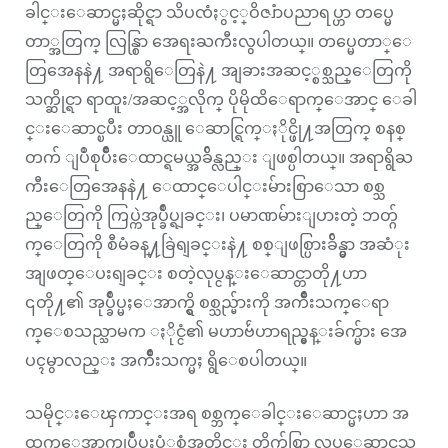
ခါင္းေဆာင္မႈဆိုင္ရာ သိပၸံႏွင့္ဝိဇၨာပညာရပ္ဟာ တပ္မေ
တာ္အတြက္ လြန္စြာ အေရးႀကီးလွပါတယ္။ တပ္မေတာ္ေ
တြအေနနဲ႔ အရာရွိေတြနဲ႔ အျခားအဆင့္စစ္သည္ေတြကို
သက္ဆိုင္ရာ ရာထူး/အဆင့္အလိုက္ ပိုမိုထိေရာက္ေအာင္ ေခါ
င္းေဆာင္ၿပီး တာဝန္ယူ ေဆာင္ရြက္ႏိုင္ဖို႔အတြက္ စနစ္
တက် ျပဳစုပ်ိဳးေထာင္ရမယ္အခ်ိန္လည္း ျဖစ္ပါတယ္။ အရာရွိႀ
ကီးေတြအေနနဲ႔ ေထာင္ေပါင္းမ်ားစြာေသာ စစ္သ
ည္ေတြကို ကြပ္ကဲအုပ္ခ်ဳပ္ရျခင္း၊ ပမာဏမ်ားျပားတဲ့ ဘတ္ဂ်
က္ေတြကို စီမံခန္႔ခြဲရျခင္းနဲ႔ စစ္ျဖစ္ပြားခ်ိန္မွာ အဆံုး
အျဖတ္ေပးရျခင္း စတဲ့လုပ္ငန္းေဆာင္တာတို႔ဟာ
၎တို႔၏ အုပ္ခ်ဳပ္မႈေအာက္ရွိ စစ္သည္မ်ားကို အက်ိဳးသက္ေရာ
က္ေစသည္သာမက ႏိုင္ငံ၏ မဟာဗ်ဴဟာရည္မွန္းခ်က္မ်ား အေ
ပၚမွာလည္း အက်ိဳးသက္မႈ ရွိေစပါတယ္။
သမိုင္းေၾကာင္းအရ စစ္ဘက္ေခါင္းေဆာင္မႈဟာ အ
ထက္ေအာက္အုပ္ခ်ဳပ္မႈပံုစံအတိုင္း တိက်စြာ လုပ္ေဆာင္ရသ