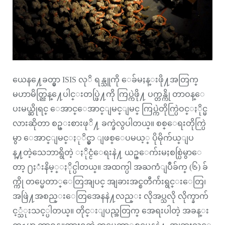
ယေန႔ေခတ္မွာ ISIS လုိ ရန္သူကို ေခ်မႈန္းဖို႔အတြက္
မဟာမိတ္ညြန္႔ေပါင္းတပ္ဖြဲ႔ကို ကြပ္ကဲဖို႔ ပက္တန္ကို တာဝန္ေ
ပးမယ္ဆိုရင္ ေအာင္ေအာင္ျမင္ျမင္ ကြပ္ကဲတိုက္ပြဲဝင္ႏိုင္မ
လားဆိုတာ စဥ္းစားဖုိ႔ ခက္ခဲလွပါတယ္။ စစ္ေရးတိုက္ပြဲ
မွာ ေအာင္ျမင္ႏုိင္မွာ ျဖစ္ေပမယ့္ ပိုမိုက်ယ္ျပ
န္႔တဲ့သေဘာရွိတဲ့ ႏိုင္ငံေရးနဲ႔ ယဥ္ေက်းမႈစစ္ပြဲမွာေ
တာ့ ႐ႈံးနိမ့္ႏိုင္ပါတယ္။ အထက္ပါ အႀကံျပဳခ်က္ (၆) ခ်
က္ကို တပ္မေတာ္ေတြအျပင္ အျခားအင္စတီက်ဴးရွင္းေတြ၊
အဖြဲ႔အစည္းေတြအေနနဲ႔လည္း လိုအပ္သလို လိုက္နာက်
င့္သံုးသင့္ပါတယ္။ တိုင္းျပည္အတြက္ အေရးပါတဲ့ အခန္း