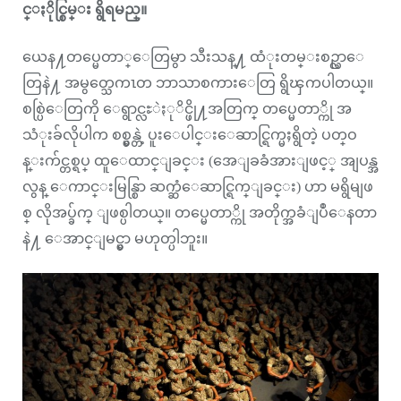
င္ႏိုင္စြမ္း ရွိရမည္။
ယေန႔တပ္မေတာ္ေတြမွာ သီးသန္႔ ထံုးတမ္းစဥ္လာေ
တြနဲ႔ အမွတ္သေကၤတ ဘာသာစကားေတြ ရွိၾကပါတယ္။
စစ္ပြဲေတြကို ေရွာင္လႊဲႏုိင္ဖို႔အတြက္ တပ္မေတာ္ကို အ
သံုးခ်လိုပါက စစ္မွန္တဲ့ ပူးေပါင္းေဆာင္ရြက္မႈရွိတဲ့ ပတ္ဝ
န္းက်င္တစ္ရပ္ ထူေထာင္ျခင္း (အေျခခံအားျဖင့္ အျပန္အ
လွန္ ေကာင္းမြန္စြာ ဆက္ဆံေဆာင္ရြက္ျခင္း) ဟာ မရွိမျဖ
စ္ လိုအပ္ခ်က္ ျဖစ္ပါတယ္။ တပ္မေတာ္ကို အတိုက္အခံျပဳေနတာ
နဲ႔ ေအာင္ျမင္မွာ မဟုတ္ပါဘူး။