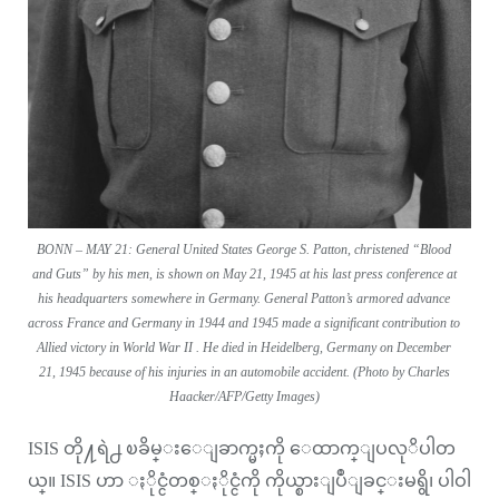
BONN – MAY 21: General United States George S. Patton, christened “Blood
and Guts” by his men, is shown on May 21, 1945 at his last press conference at
his headquarters somewhere in Germany. General Patton’s armored advance
across France and Germany in 1944 and 1945 made a significant contribution to
Allied victory in World War II . He died in Heidelberg, Germany on December
21, 1945 because of his injuries in an automobile accident. (Photo by Charles
Haacker/AFP/Getty Images)
ISIS တို႔ရဲ႕ ၿခိမ္းေျခာက္မႈကို ေထာက္ျပလုိပါတ
ယ္။ ISIS ဟာ ႏိုင္ငံတစ္ႏိုင္ငံကို ကိုယ္စားျပဳျခင္းမရွိ၊ ပါဝါ