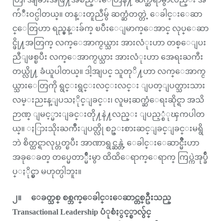
က်ံဳးဝင္ပါတယ္။ တန္းတူညီမွ် ဆက္ဆံတတ္တဲ့ ေခါင္းေဆာ
င္ေတြဟာ ရည္မွန္းခ်က္ ၿပီးေျမာက္ေအာင္ လုပ္ေဆာ
င္ဖို႔အတြက္ လက္ေအာက္ငယ္သား အားလံုးဟာ တစ္ေျပး
ညီျဖစ္ၿပီး လက္ေအာက္ငယ္သား အားလံုးဟာ အေရးႀကီး
တယ္လို႔ ခံယူပါတယ္။ ဒါ့အျပင္ သူတုိ႔ဟာ လက္ေအာက္င
ယ္သားေတြကို ရွင္းရွင္းလင္းလင္း ျပတ္ျပတ္သားသား
လမ္းညႊန္ျပသႏိုင္ျခင္း၊ လူမႈဆက္ဆံေရးဆိုင္ရာ အသိ
ဉာဏ္ ျမင့္မားျခင္းတို႔နဲ႔လည္း ျပည့္စံုၾကပါတ
ယ္။ ႏြားသိုးႀကိဳးျပတ္လို စဥ္းစားဆင္ျခင္ျခင္းမရွိ
ဘဲ စိတ္ထင္ရာလုပ္တတ္ၿပီး အာဏာရွင္ဆန္တဲ့ ေခါင္းေဆာင္မ်ိဳးဟာ
အခုေခတ္ တပ္မေတာ္မ်ိဳးမွာ ထိထိေရာက္ေရာက္ ကြပ္ကဲအုပ္ခ်ဳ
ပ္ႏိုင္မွာ မဟုတ္ပါဘူး။
၂။ ေခတ္သစ္ စစ္ဘက္ေခါင္းေဆာင္တစ္ဦးသည္
Transactional Leadership ပံုစံႏွင့္စာလွ်င္