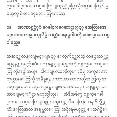
က္ေခါင္းေဆာင္ေတြ ျပည့္စံုဖို႔လိုအပ္တာေတြ ဒါမွ
မဟုတ္ စိန္ေခၚမႈေတြကေတာ့ –
၁။
အာဏာရွင္ပံုစံ ေခါင္းေဆာင္မႈႏွင့္ အေတြးအေ
ခၚအစား တန္းတူညီမွ် ဆက္ဆံေရးမူဝါဒကို ေဖာ္ေဆာင္ရ
ပါမည္။
အဆင့္အတန္းျမင့္ျမင့္ ေလ့က်င့္ထားတဲ့ တပ္မေတာ္တစ္ရ
ပ္အေနနဲ႔ စမတ္က်ၿပီး ပညာရည္ျမင့္မားတဲ့ စစ္သည္ေတာ္ေ
တြ လိုအပ္ပါတယ္။ “ငါေျပာသလိုလုပ္” လို႔ လက္ေအာ
က္ငယ္သားေတြကို အမိန္႔ေပးတာဟာ ကာလတိုအတြက္ အ
လုပ္ျဖစ္ေကာင္းျဖစ္မွာ ျဖစ္ေပမယ့္ ေရရွည္မွာ ေ
အာင္ျမင္ႏိုင္မွာ မဟုတ္ပါဘူး။ အဲဒီအခ်က္က စစ္ဘက္ေခါ
င္းေဆာင္ေတြျဖစ္တဲ့ အၾကပ္ႀကီးေတြကေန ဗိုလ္ခ်ဳပ္ႀ
ကီးေတြအထိ အရပ္သားေတြ၊ အစိုးရမဟုတ္တဲ့ ေအဂ်င္စီေ
တြ၊ အျခားအဖြဲ႔အစည္းေတြနဲ႔ ဆက္ဆံရာမွာလည္း အ