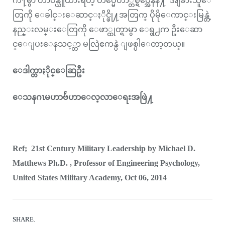
က႑မွာ တာဝန္ယူထားရတဲ့ တပ္မေတာ္တစ္ရပ္အေနနဲ႔ အျခားသူေ
တြကို ေခါင္းေဆာင္ႏိုင္ဖို႔အတြက္ ပိုမိုေကာင္းမြန္တဲ့
နည္းလမ္းေတြကို ေဖာ္ထုတ္ရာမွာ ေရွ႕က ဦးေဆာ
င္ေျပးေနသင့္တာ မလြဲဧကန္ပဲ ျဖစ္ပါေတာ့တယ္။
ေဒါက္တာႏိုင္ေဆြဦး
ေသနဂၤမဟာဗ်ဴဟာေလ့လာေရးအဖြဲ႔
Ref; 21st Century Military Leadership by Michael D.
Matthews Ph.D. , Professor of Engineering Psychology,
United States Military Academy, Oct 06, 2014
SHARE.