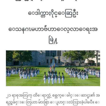
ေဒါက္တာႏိုင္ေဆြဦး
ေသနဂၤမဟာဗ်ဴဟာေလ့လာေရးအ
ဖြဲ႔
၂၁ ရာစုအတြက္ ထိေရာက္တဲ့ စစ္ဘက္ေခါင္းေဆာင္မႈ၏ အ
ရည္အခ်င္းေတြဟာ မ်ားစြာ ေျပာင္းလဲသြားခဲ့ပါၿပီ။ ေ