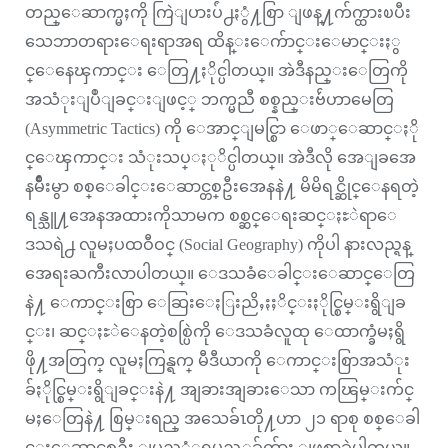
တည္ေဆာက္မႈကို ကြဲျပားပ်ံ႕ႏွံ႔စြာ ျဖန္႔က်က္ထားၿပီး
သေဘာတရားေရးရာအရ ထိန္းေက်ာင္းေမာင္းႏွ
င္ေနေၾကာင္း ေတြ႔ႏိုင္ပါတယ္။ အဲဒီနည္းေတြကို
အသံုးျပဳျခင္းျဖင့္ ဘက္မညီ စစ္နည္းဗ်ဴဟာမေတြ
(Asymmetric Tactics) ကို ေအာင္ျမင္စြာ ေဖာ္ေဆာင္ႏို
င္ေၾကာင္း သံုးသပ္ႏုိင္ပါတယ္။ အဲဒီလို အေျခအေ
နမ်ိဳးမွာ စစ္ေခါင္းေဆာင္တစ္ဦးအေနနဲ႔ မိမိရင္ဆိုင္ေနရတဲ့
ရန္သူ႔အေနအထားကိုသာမက စစ္ဆင္ေရးဆင္ႏႊဲရာေ
ဒသရဲ႕ လူမႈပထဝီဝင္ (Social Geography) ကိုပါ နားလည္ရန္
အေရးႀကီးလာပါတယ္။ ေဒသခံေခါင္းေဆာင္ေတြ
နဲ႔ ေကာင္းစြာ ေဆြးေႏြးညိႇႏႈိင္းႏိုင္စြမ္းရွိျခ
င္း၊ ဆင္ႏႊဲေနတဲ့စစ္ပြဲကို ေဒသခံလူထု ေထာက္ခံမႈရွိ
ဖို႔အတြက္ လူမႈကြန္ရက္ မီဒီယာကို ေကာင္းစြာအသံုး
ခ်ႏိုင္စြမ္းရွိျခင္းနဲ႔ အျခားအျခားေသာ ကၽြမ္းက်င္
မႈေတြနဲ႔ စြမ္းရည္ အသေခ်ၤတို႔ဟာ ၂၁ ရာစု စစ္ေခါ
င္းေဆာင္တစ္ဦး ျပည့္စံုရမည့္အခ်က္မ်ား ျဖစ္လာခဲ့ပါတယ္။