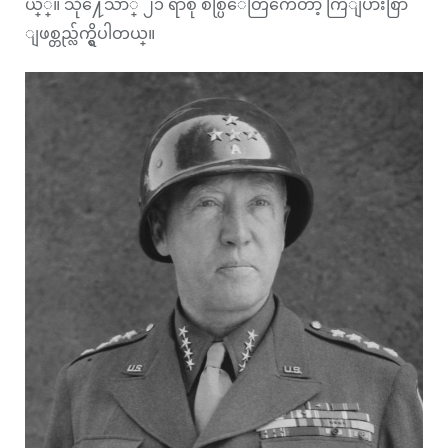
ယ္္။ သို႔ေသာ္ ၂၁ ရာစု စစ္ပြဲေတြကေတာ့ ကြဲျပားစြာ
ျဖစ္တည္လ်က္ရွိပါတယ္။