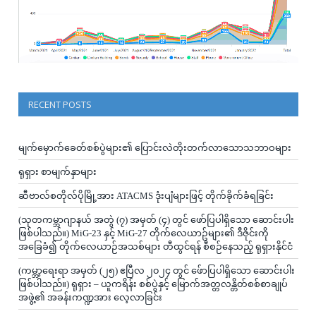
RECENT POSTS
မျက်မှောက်ခေတ်စစ်ပွဲများ၏ ပြောင်းလဲတိုးတက်လာသောသဘာဝများ
ရုရှား စာမျက်နှာများ
ဆီဗာလ်စတိုလ်ပိုမြို့အား ATACMS ဒုံးပျံများဖြင့် တိုက်ခိုက်ခံရခြင်း
(သုတကမ္ဘာဂျာနယ် အတွဲ (၇) အမှတ် (၄) တွင် ဖော်ပြပါရှိသော ဆောင်းပါး
ဖြစ်ပါသည်။) MiG-23 နှင့် MiG-27 တိုက်လေယာဥ်များ၏ ဒီဇိုင်းကို
အခြေခံ၍ တိုက်လေယာဉ်အသစ်များ တီထွင်ရန် စီစဉ်နေသည့် ရုရှားနိုင်ငံ
(ကမ္ဘာ့ရေးရာ အမှတ် (၂၅) ဧပြီလ ၂၀၂၄ တွင် ဖ်ောပြပါရှိသော ဆောင်းပါး
ဖြစ်ပါသည်။) ရုရှား – ယူကရိန်း စစ်ပွဲနှင့် မြောက်အတ္တလန္တိတ်စစ်စာချုပ်
အဖွဲ့၏ အခန်းကဏ္ဍအား လေ့လာခြင်း