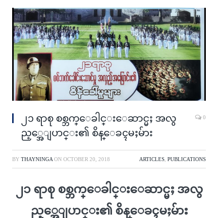
၂၁ ရာစု စစ္ဘက္ေခါင္းေဆာင္မႈ အလွ
0
ည့္အေျပာင္း၏ စိန္ေခၚမႈမ်ား
BY
THAYNINGA
ON
OCTOBER 20, 2018
ARTICLES
,
PUBLICATIONS
၂၁ ရာစု စစ္ဘက္ေခါင္းေဆာင္မႈ အလွ
ည့္အေျပာင္း၏ စိန္ေခၚမႈမ်ား