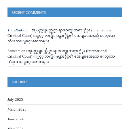
RECENT COMMENTS
ThayNinGa
on
အျပည္ျပည္ဆိုင္ရာ ရာဇဝတ္မႈတရား႐ံုး (International
Criminal Court) ႏွင့္ လက္ရွိျမန္မာႏိုင္ငံ၏ အေျခအေနကို ေလ့လာ
သံုးသပ္ျခင္းစာတမ္း
Sameera
on
အျပည္ျပည္ဆိုင္ရာ ရာဇဝတ္မႈတရား႐ံုး (International
Criminal Court) ႏွင့္ လက္ရွိျမန္မာႏိုင္ငံ၏ အေျခအေနကို ေလ့လာ
သံုးသပ္ျခင္းစာတမ္း
ARCHIVES
July 2025
March 2025
June 2024
May 2024