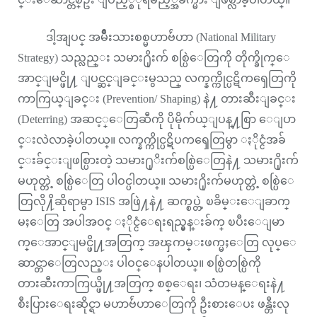
ဒါ့အျပင္ အမ်ိဳးသားစစ္မဟာဗ်ဴဟာ (National Military
Strategy) သည္လည္း သမား႐ိုးက် စစ္ပြဲေတြကို တိုက္ခိုက္ေ
အာင္ျမင္ဖို႔ ျပင္ဆင္ျခင္းမွသည္ လက္နက္ကိုင္ပဋိကၡေတြကို
ကာကြယ္ျခင္း (Prevention/ Shaping) နဲ႔ တားဆီးျခင္း
(Deterring) အဆင့္ေတြဆီကို ပိုမိုက်ယ္ျပန္႔စြာ ေျပာ
င္းလဲလာခဲ့ပါတယ္။ လက္နက္ကိုင္ပဋိပကၡေတြမွာ ႏိုင္ငံအခ်
င္းခ်င္းျဖစ္ပြားတဲ့ သမား႐ုိးက်စစ္ပြဲေတြနဲ႔ သမား႐ိုးက်
မဟုတ္တဲ့ စစ္ပြဲေတြ ပါဝင္ပါတယ္။ သမား႐ိုးက်မဟုတ္တဲ့ စစ္ပြဲေ
တြလို႔ိဆိုရာမွာ ISIS အဖြဲ႔နဲ႔ ဆက္စပ္တဲ့ ၿခိမ္းေျခာက္
မႈေတြ အပါအဝင္ ႏိုင္ငံေရးရည္မွန္းခ်က္ ၿပီးေျမာ
က္ေအာင္ျမင္ဖို႔အတြက္ အၾကမ္းဖက္မႈေတြ လုပ္ေ
ဆာင္တာေတြလည္း ပါဝင္ေနပါတယ္။ စစ္ပြဲတစ္ပြဲကို
တားဆီးကာကြယ္ဖို႔အတြက္ စစ္ေရး၊ သံတမန္ေရးနဲ႔
စီးပြားေရးဆိုင္ရာ မဟာဗ်ဴဟာေတြကို ဦးစားေပး ဖန္တီးလု